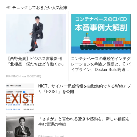
ドで実行される。
チェックしておきたい人気記事
そこで、本稿ではコマンドプロンプトをワンクリックで［管理
者として実行］で実行できる方法を紹介する。
操作方法
管理者モードで実行するには、スタートメニューまたはタスク
【西野亮廣】ビジネス書最新刊
コンテナベースの継続的インテグ
バーに表示されているコマンドプロンプトのアイコンを［Ctrl］
『北極星 僕たちはどう働くか』
レーションの利点／課題と、CIパ
＋［Shift］キーを押しながらクリックすればよい。［ユーザー
イプライン、Docker Build高速化
アカウント制御］のダイアログが現われるので、ここで［はい］
のコツ (1/2...
PR(FINCHI on GOETHE)
を選択すれば、管理者モードでコマンドプロンプトを実行でき
NICT、サイバー脅威情報を自動集約できるWebアプ
る。
リ「EXIST」を公開
タスクバーの［コマンド プロンプト］
アイコン
「さすが」と言われる驚きや感動を。新しい価値を
管理者モードで実行するには、ここで
生む電通の挑戦
［Ctrl］＋［Shift］キーを押しながらク
リックする。［タスク バーに表示す
PR(dentsu Japan)