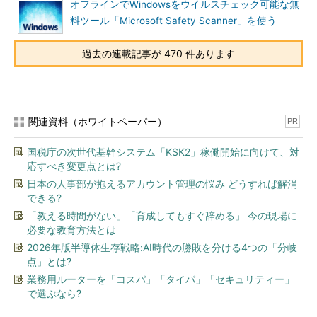
オフラインでWindowsをウイルスチェック可能な無
（2）
［管理者として実行］を選択すると、コ
料ツール「Microsoft Safety Scanner」を使う
マンドプロンプトが管理者モードで実行される。
過去の連載記事が 470 件あります
関連資料（ホワイトペーパー）
PR
タスクバーに常時表示させたコマンドプ
国税庁の次世代基幹システム「KSK2」稼働開始に向けて、対
ロンプトの右クリックメニュー
応すべき変更点とは?
管理者モードで実行させるには、右クリ
ックメニューを開き、そこの［コマンド
日本の人事部が抱えるアカウント管理の悩み どうすれば解消
プロンプト］でさらに右クリックメニュ
できる?
ーを開き、［管理者として実行］を選択
「教える時間がない」「育成してもすぐ辞める」 今の現場に
する。
必要な教育方法とは
（1）
タスクバーに常時表示させたコ
マンドプロンプト。
2026年版半導体生存戦略:AI時代の勝敗を分ける4つの「分岐
（2）
右クリックメニューを開き、こ
点」とは?
この［コマンド プロンプト］でさらに
業務用ルーターを「コスパ」「タイパ」「セキュリティー」
右クリックメニューを開く。
で選ぶなら?
（3）
［管理者として実行］を選択す
ると、コマンドプロンプトが管理者モー