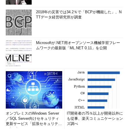
なお、スタートメニューやタスクバーにコマンドプロンプトの
2018年の災害では34.2％で「BCPが機能した」、N
アイコンを表示させたり、それを右クリックして管理者モードで
TTデータ経営研究所が調査
起動する方法はWindows VistaやWindows Server 2008でも同様
に可能だが、［Ctrl］＋［Shift］キーを押しながらクリックして
管理者モードで起動する方法は、Windows 7およびWindows
Server 2008 R2以降でのみ可能である。ちなみにこの方法はコマ
Microsoftが.NET用オープンソース機械学習フレー
ムワークの最新版「ML.NET 0.11」を公開
ンドプロンプト以外のプログラムでも有効だが、起動時に手動で
昇格する必要のあるプログラムはほとんどないので、あまり意味
はない。
■この記事と関連性の高い別の記事
プログラムを［プログラムとファイルの検索］の入力ボ
ックスから管理者モードで実行する
（TIPS）
これだけは覚えておきたいWindowsのコマンドプロンプ
トの使い方
（TIPS）
［スタート］－［プログラム］メニューに［管理ツー
オンプレミスのWindows Server
IT開発者の75％以上が開発以外に
ル］項目を表示するには
（TIPS）
／SQL Server向けセキュリティ
も従事、楽天コミュニケーション
更新サービス「拡張セキュリティ
ズ調べ
Windows 7のスタートメニューに［ファイル名を指定し
更新プログ...