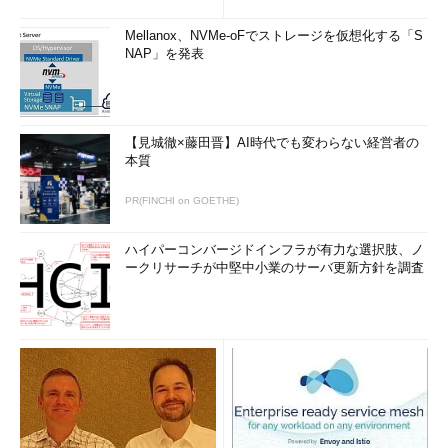
て実行］を表示させる
（TIPS）
Mellanox、NVMe-oFでストレージを仮想化する「S
Windows 8／8.1で自動起動されるスタートアッププログ
NAP」を発表
ラムを無効化する
（TIPS）
「
Tech TIPS
」
【見城徹×藤田晋】AI時代でも変わらない経営者の
本質
PR(FINCHI on GOETHE)
ハイパーコンバージドインフラが有力な選択肢、ノ
ークリサーチが中堅中小業のサーバ更新方針を調査