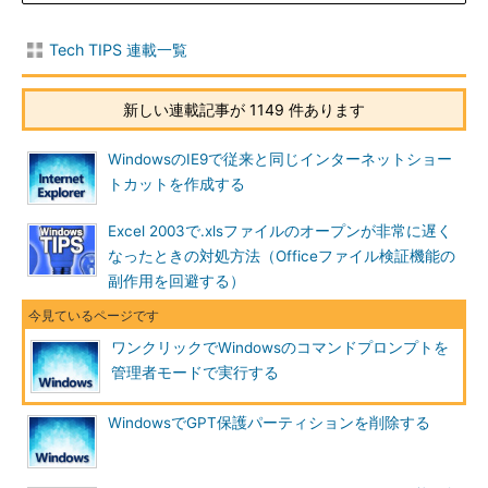
に右クリックし（つまり、2回右クリックする）、そこから［管
理者として実行］を選択する必要がある。いずれも手順が多く、
Tech TIPS 連載一覧
少々面倒だ。
新しい連載記事が 1149 件あります
WindowsのIE9で従来と同じインターネットショー
トカットを作成する
Excel 2003で.xlsファイルのオープンが非常に遅く
なったときの対処方法（Officeファイル検証機能の
副作用を回避する）
ワンクリックでWindowsのコマンドプロンプトを
管理者モードで実行する
スタートメニューに常時表示させたコマンドプロ
ンプトの右クリックメニュー
WindowsでGPT保護パーティションを削除する
管理者モードで実行させるには、右クリックメニ
ューから［管理者として実行］を選択する。
（1）
スタートメニューに常時表示させたコマン
ドプロンプト。