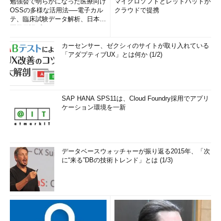
勉強会で明らかになった医療向け
マイクロソフトとレッドハットが
OSSの多様な活用法──電子カル
クラウドで提携
テ、臨床試験データ解析、日本語
医学用語プラットフォーム、画...
カーセンサー、ゼクシィのサイトが取り入れている
「アダプティブUX」とは何か (1/2)
SAP HANA SPS11は、Cloud Foundry採用でアプリ
ケーション環境を一新
データベースウォッチャーが振り返る2015年、「次
に“来る”DBの技術トレンド」とは (1/3)