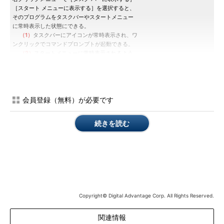
［スタート メニューに表示する］を選択すると、
そのプログラムをタスクバーやスタートメニュー
に常時表示した状態にできる。
（1）
タスクバーにアイコンが常時表示され、ワ
ンクリックでコマンドプロンプトが起動できる。
（2）
スタートメニューに常時表示されるよう
になる。
ところが、管理者モードでコマンドプロンプトを起動したい場
会員登録（無料）が必要です
合、［タスク バーに表示する］や［スタート メニューに表示す
る］で常時表示させたコマンドプロンプトのアイコンをクリック
続きを読む
しても通常モードで起動してしまい、管理者モードにはならな
い。
このような場合、アイコンを右クリックして操作する必要があ
る。スタートメニューに常時表示している場合は、［コマンドプ
ロンプト］アイコンの右クリックメニューから［管理者として実
行］を選択すれば管理者モードで実行できる。またタスクバーに
Copyright© Digital Advantage Corp. All Rights Reserved.
常時表示させている場合は、［コマンドプロンプト］アイコンの
関連情報
右クリックメニューの［コマンド プロンプト］アイコンをさら