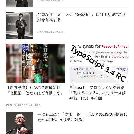
る］で常時表示させたアイコンだけでな
く、通常に実行した際に表示されるタス
クバーのコマンドプロンプトのアイコン
全員がリーダーシップを発揮し、自分より優れた人
でも、［Ctrl］＋［Shift］キーを押しな
財を育成する
がらクリックすれば管理者モードで実行
できる。
PR(dentsu Japan)
（1）
［Ctrl］＋［Shift］キーを押し
ながらこのアイコンをクリックすると、
管理者モードでコマンドプロンプトを起
動できる。
通常モードで起動したコマンドプロンプトでコマンドを実行し
た際に「操作に必要な特権がないため、ツールを開始できませ
ん。」といったようなエラーメッセージが表示された場合でも、
【西野亮廣】ビジネス書最新刊
Microsoft、プログラミング言語
タスクバーの［コマンドプロンプト］アイコンを［Ctrl］＋
『北極星 僕たちはどう働くか』
「TypeScript 3.4」のリリース候
［Shift］キーを押しながらクリックすれば、管理者モードでコマ
補版（RC）を公開
ンドプロンプトを起動できる。いちいち［スタート］メニューの
PR(FINCHI on GOETHE)
［アクセサリ］－［コマンド プロンプト］を右クリックしてコ
一にも二にも「防御」を――元CIAのCISOが提言し
ンテキストメニューを表示させ、ポップアップメニューから［管
た6つのセキュリティ対策
理者として実行］を選択する必要はないので、素早く作業が続行
できる。