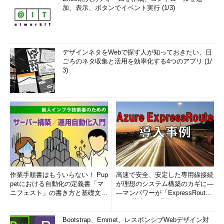
加、表示、ボタンでイベント実行 (1/3)
デザインネタをWebで探す人が知っておきたい、日
ごろのネタ収集と活用を効率化する4つのアプリ (1/
3)
作業手順書はもういらない！ Pup
高速で安全、安定した専用線接続
petにおける自動化の定義書「マ
が理想のシステム構築のカギに―
ニフェスト」の書き方と基礎文法
―マンパワーが「ExpressRout
まとめ (1/5)
e」を導入した理由
Bootstrap、Emmet、レスポンシブWebデザイン対