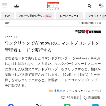
TOP
AIを作り動かし守り生かす
ロー/ノーコード
クラウドネイ
連載
2011年7月8日 公開
Tech TIPS
ワンクリックでWindowsのコマンドプロンプトを
管理者モードで実行する
管理者モードで実行したコマンドプロンプト（cmd.exe）を利用
しなければならないことも多い。タスクバーやスタートメニュー
に表示した状態のコマンドプロンプトをクリックすると、権限が
制限された状態で実行されてしまう。［Ctrl］＋［Shift］キーを
押しながらクリックすると、管理者モードでコマンドプロンプト
を起動できる。
[
小林章彦
，デジタルアドバンテージ]
PC用表示
関連情報