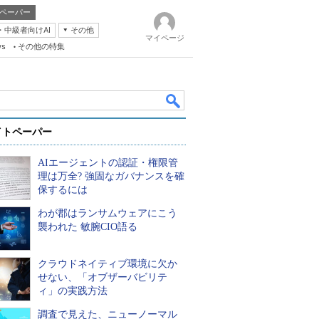
ペーパー
・中級者向けAI
その他
マイページ
ws
その他の特集
イトペーパー
AIエージェントの認証・権限管
理は万全? 強固なガバナンスを確
保するには
わが郡はランサムウェアにこう
k
襲われた 敏腕CIO語る
クラウドネイティブ環境に欠か
せない、「オブザーバビリテ
ィ」の実践方法
調査で見えた、ニューノーマル