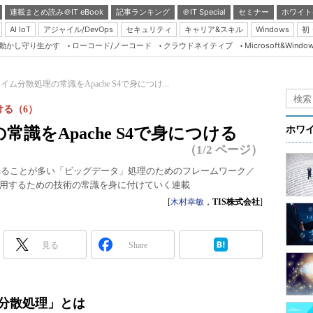
連載まとめ読み＠IT eBook
記事ランキング
＠IT Special
セミナー
ホワイト
AI IoT
アジャイル/DevOps
セキュリティ
キャリア&スキル
Windows
初
り動かし守り生かす
ローコード/ノーコード
クラウドネイティブ
Microsoft&Windo
Server & Storage
HTML5 + UX
ム分散処理の常識をApache S4で身につけ...
Smart & Social
ける（6）
Coding Edge
識をApache S4で身につける
ホワ
Java Agile
（1/2 ページ）
Database Expert
築されることが多い「ビッグデータ」処理のためのフレームワーク／
用するための技術の常識を身に付けていく連載
Linux ＆ OSS
[
木村幸敏
，
TIS株式会社
]
Master of IP Networ
Security & Trust
見る
Share
Test & Tools
Insider.NET
ム分散処理」とは
ブログ