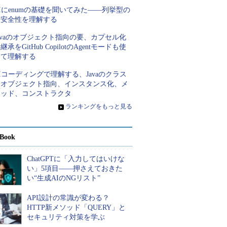
Iにenumの基礎を聞いてみた――列挙型の
型安全性を理解する
avaのオブジェクト指向の要、カプセル化
継承をGitHub CopilotのAgentモードも使
って理解する
Iコーディングで理解する、Javaのクラス
とオブジェクト指向、インスタンス化、メ
ソッド、コンストラクタ
»
ランキングをもっと見る
Book
ChatGPTに「入力してはいけな
い」5項目――押さえておきた
い“生成AIのNGリスト”
API設計の常識が変わる？
HTTP新メソッド「QUERY」と
セキュリティ対策を学ぶ