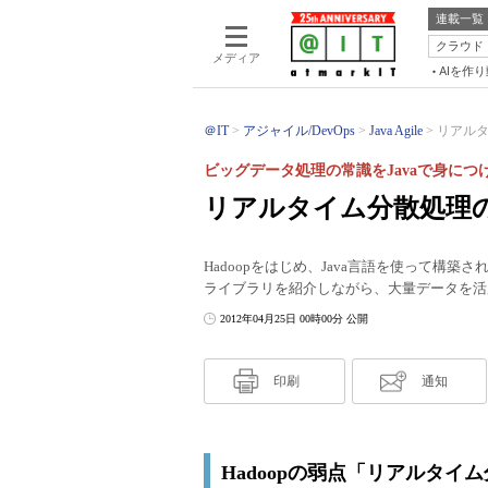
連載一覧
クラウド
メディア
AIを作
＠IT
アジャイル/DevOps
Java Agile
リアルタイ
ビッグデータ処理の常識をJavaで身につ
リアルタイム分散処理の常
Hadoopをはじめ、Java言語を使って構
ライブラリを紹介しながら、大量データを活
2012年04月25日 00時00分 公開
印刷
通知
Hadoopの弱点「リアルタイ