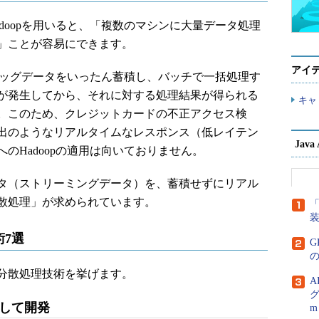
doopを用いると、「複数のマシンに大量データ処理
」ことが容易にできます。
アイ
ビッグデータをいったん蓄積し、バッチで一括処理す
が発生してから、それに対する処理結果が得られる
キャ
。このため、クレジットカードの不正アクセス検
出のようなリアルタイムなレスポンス（低レイテン
Jav
のHadoopの適用は向いておりません。
タ（ストリーミングデータ）を、蓄積せずにリアル
散処理」が求められています。
「
7選
G
分散処理技術を挙げます。
A
グ
として開発
m