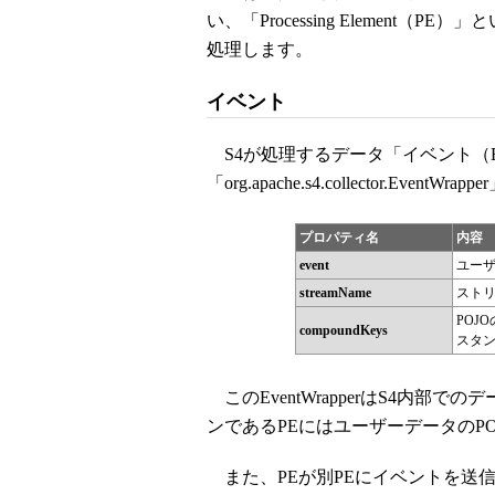
い、「Processing Elemen
処理します。
イベント
S4が処理するデータ「イベント（Eve
「org.apache.s4.collector.
プロパティ名
内容
event
ユーザ
streamName
ストリ
POJ
compoundKeys
スタ
このEventWrapperはS4内
ンであるPEにはユーザーデータのP
また、PEが別PEにイベントを送信