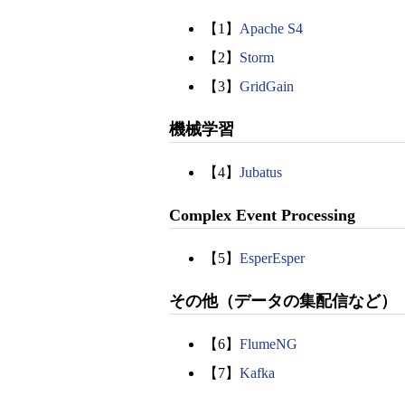
【1】
Apache S4
【2】
Storm
【3】
GridGain
機械学習
【4】
Jubatus
Complex Event Processing
【5】
Esper
Esper
その他（データの集配信など）
【6】
FlumeNG
【7】
Kafka