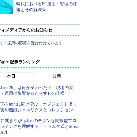
時代におけるPC運用・管理の課
題とその解決策
ティメディアからのお知らせ
リア採用の応募を受け付けています
a Agile 記事ランキング
月間
本日
Java 26」は何が変わった？ 現場の実
装・運用に影響をもたらす10の仕様
PT-5 miniに聞き学ぶ、オブジェクト指向
の実用機能ジェネリクスとコレクション
Iに聞きながらJavaのモダンな関数型プロ
ラミングを理解する――ラムダ式とStrea
 API