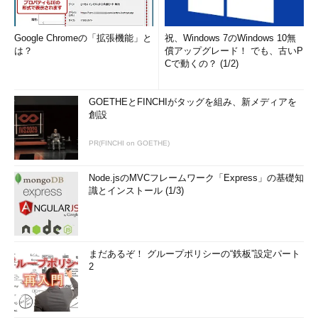
Google Chromeの「拡張機能」と
祝、Windows 7のWindows 10無
は？
償アップグレード！ でも、古いP
Cで動くの？ (1/2)
GOETHEとFINCHIがタッグを組み、新メディアを
創設
PR(FINCHI on GOETHE)
Node.jsのMVCフレームワーク「Express」の基礎知
識とインストール (1/3)
まだあるぞ！ グループポリシーの“鉄板”設定パート
2