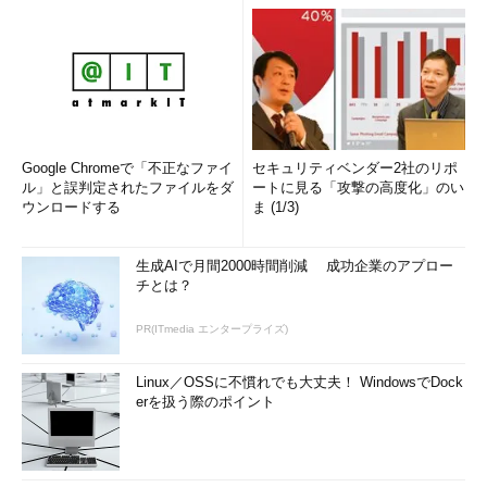
Google Chromeで「不正なファイ
セキュリティベンダー2社のリポ
ル」と誤判定されたファイルをダ
ートに見る「攻撃の高度化」のい
ウンロードする
ま (1/3)
生成AIで月間2000時間削減 成功企業のアプロー
チとは？
PR(ITmedia エンタープライズ)
Linux／OSSに不慣れでも大丈夫！ WindowsでDock
erを扱う際のポイント