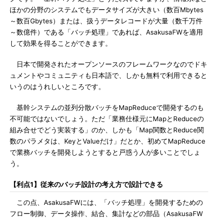
ほかの分野のシステムでもデータサイズが大きい（数百Mbytes
～数百Gbytes）または、扱うデータレコードが大量（数千万件
～数億件）である「バッチ処理」であれば、AsakusaFWを適用
して効果を得ることができます。
日本で開発されたオープンソースのフレームワークなのでドキ
ュメントやコミュニティも日本語で、しかも無料で利用できると
いうのはうれしいところです。
基幹システムの並列分散バッチをMapReduceで開発するのも
不可能ではないでしょう。ただ「業務仕様元にMapとReduceの
組み合せでどう実装する」のか、しかも「Map関数とReduce関
数のパラメタは、KeyとValueだけ」だとか、初めてMapReduce
で業務バッチを開発しようとすると戸惑う人が多いことでしょ
う。
【利点1】従来のバッチ設計の考え方で設計できる
この点、AsakusaFWには、「バッチ処理」を開発するための
フロー制御、データ操作、結合、集計などの部品（AsakusaFW