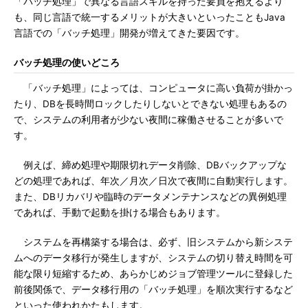
「バッチ処理」で異なる言語スキルを持った要員を抱えるより
も、同じ言語で統一するメリットが大きいといったこともJava
言語での「バッチ処理」開発が増えてきた要因です。
バッチ処理の使いどころ
「バッチ処理」によっては、コンピュータに高い負荷が掛かっ
たり、DBを長時間ロックしたりしないとできない処理もあるの
で、システムの利用者が少ない夜間に稼働させることが多いで
す。
例えば、締め処理や期限切れデータ削除、DBバックアップな
どの処理であれば、年次／月次／日次で夜間に自動実行します。
また、DBリカバリや臨時のデータメンテナンスなどの異例処理
であれば、手動で起動を掛ける場合もあります。
システムを再構築する場合は、必ず、旧システムから新システ
ムへのデータ移行が発生しますが、システムの切り替え時間を可
能な限り短縮するため、あらかじめジョブ管理ツールに登録した
前後関係で、データ移行用の「バッチ処理」を順次実行するなど
といった使われかたもします。