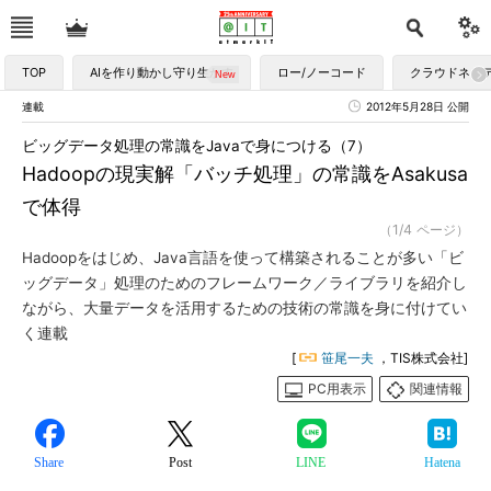
TOP
AIを作り動かし守り生かす
ロー/ノーコード
クラウドネイ
連載
2012年5月28日 公開
ビッグデータ処理の常識をJavaで身につける（7）
Hadoopの現実解「バッチ処理」の常識をAsakusa
で体得
（1/4 ページ）
Hadoopをはじめ、Java言語を使って構築されることが多い「ビ
ッグデータ」処理のためのフレームワーク／ライブラリを紹介し
ながら、大量データを活用するための技術の常識を身に付けてい
く連載
[
笹尾一夫
，TIS株式会社]
PC用表示
関連情報
Share
Post
LINE
Hatena