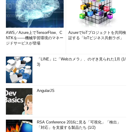
AWS／Azure上でTensorFlow、C
AzureでIoTプロジェクトを共同検
NTKを――機械学習環境のマネー
証する「IoTビジネス共創ラボ」
ジドサービスが登場
「LINE」に「Webカメラ」、のぞき見られた1月 (1/
3)
AngularJS
RSA Conference 2016に見る「可視化」「検出」
「対応」を支援する製品たち (1/2)