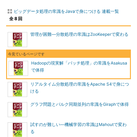
ビッグデータ処理の常識をJavaで身につける 連載一覧
全 8 回
管理が困難―分散処理の常識はZooKeeperで変わる
Hadoopの現実解「バッチ処理」の常識をAsakusa
で体得
リアルタイム分散処理の常識をApache S4で身につ
ける
グラフ問題とバルク同期並列の常識をGiraphで体得
試すのが難しい―機械学習の常識はMahoutで変わ
る