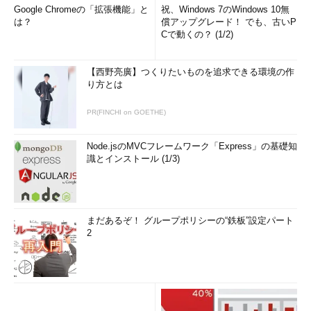
Google Chromeの「拡張機能」と
祝、Windows 7のWindows 10無
は？
償アップグレード！ でも、古いP
［Ｂ］
Cで動くの？ (1/2)
【西野亮廣】つくりたいものを追求できる環境の作
り方とは
PR(FINCHI on GOETHE)
Node.jsのMVCフレームワーク「Express」の基礎知
［ディスクへの書き込み］ウィザードの画面
識とインストール (1/3)
ディスクのタイトルを編集したり、書き込み速度
を指定したりしてから、［次へ］ボタンをクリッ
クすると、データのCD／DVD-Rへの書き込みが開
始される。
まだあるぞ！ グループポリシーの“鉄板”設定パート
（1）
ディスクのタイトルを編集する。
2
（2）
書き込み速度を指定する。書き込み可能
な最大速度が指定されているので、通常は変更す
る必要はない。
（3）
［次へ］ボタンをクリックすると、デー
タのCD／DVD-Rへの書き込みが開始される。