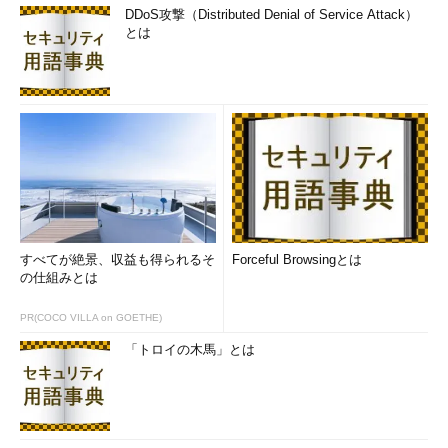
「CD/DVDプレイヤーで使用する」の違いなどの詳細について
DDoS攻撃（Distributed Denial of Service Attack）
は、以下のマイクロソフトのヘルプを参照していただきたい。
とは
CD/DVD 形式の選択（マイクロソフト）
Windows Vista／Windows Server 2008では、［フォーマット
のオプションを表示する］をクリックすると、「マスタ
（Windows 7の「CD/DVDプレイヤーで使用する」に該当）」と
「ライブファイル システム（「USBフラッシュ ドライブと同じ
ように使用する」に該当）」の2つの書き込み形式が選択できる
ようになっている。Windows 7／Windows Server 2008 R2の場
合と同様、配布メディアとする場合は、「マスタ」を選択する。
すべてが絶景、収益も得られるそ
Forceful Browsingとは
の仕組みとは
以下、「CD/DVDプレイヤーで使用する」／［マスタ］を選択し
たとして手順を説明する。
PR(COCO VILLA on GOETHE)
［ディスクの書き込み］ウィザードの［次へ］ボタンをクリッ
「トロイの木馬」とは
クすると、CD／DVDドライブを開いた状態でWindowsエクスプ
ローラが開く。書き込みを指定したファイルがWindowsエクスプ
ローラの「ディスクに書き込む準備ができたファイル」の下に一
覧表示されているはずだ。「desktop.ini」ファイルも書き込むフ