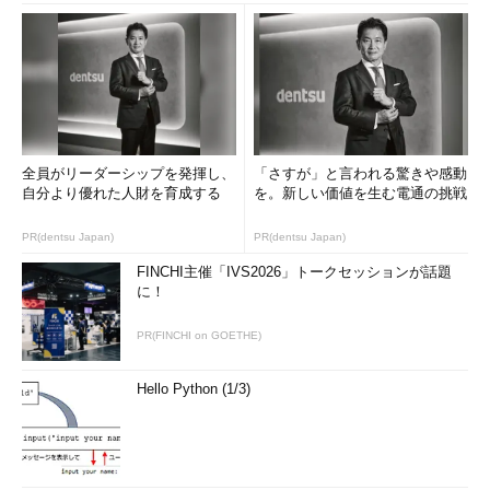
Windows 7の［ディスクの書き込み］ウィザード
の画面
ディスクのタイトルや書き込み形式を選択する。
（1）
ディスクのタイトルを入力する。デフォル
全員がリーダーシップを発揮し、
「さすが」と言われる驚きや感動
トでは日付がタイトルとして入力されているの
自分より優れた人財を育成する
を。新しい価値を生む電通の挑戦
で、これを編集する。
（2）
いわゆるUDF方式のパケットライトで書
PR(dentsu Japan)
PR(dentsu Japan)
き込む形式。データを書き込むだけでなく、上書
きや削除が可能となる。
FINCHI主催「IVS2026」トークセッションが話題
（3）
互換性の高いデータ書き込み形式。CD／
に！
DVD-R上の個別のファイルを削除するなどはでき
ない。
PR(FINCHI on GOETHE)
Hello Python (1/3)
配布メディアとする場合は、CD-Rの標準的な書き込み形式で
ある「CD/DVDプレイヤーで使用する」を選ぶこと。なおデフォ
ルトでは、「CD/DVDプレイヤーで使用する」が選択されてい
る。「USBフラッシュ ドライブと同じように使用する」と