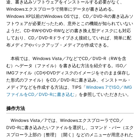
途、書き込みソフトウェアをインストールする必要がなく、
Windowsエクスプローラで簡単にデータが書き込める。
Windows XP以前のWindows OSでは、CD／DVD-Rの書き込みソ
フトウェアが必要だったため、意外とこの機能が知られていない
ようだ。CD-RWやDVD-RWなどの書き換え型ディスクにも対応
しており、CD／DVD-Rドライブさえ接続していれば、簡単に配
布メディアやバックアップ・メディアが作成できる。
本稿では、Windows Vista／7などでCD／DVD-R（RWを含
む）へデータ（ファイル）を書き込む方法を紹介する。ISO／
IMGファイル（CDやDVDディスクのイメージをそのまま保存し
た形式のファイル）をCD／DVD-Rに書き込み、インストール・
メディアなどを作成する方法は、TIPS「
Windows 7でISO／IMG
ファイルをCD／DVD-Rに書き込む
」を参照していただきたい。
操作方法
Windows Vista／7では、WindowsエクスプローラでCD／
DVD-Rに書き込みたいファイルを選択し、コマンド・バー（エク
スプローラ上部の［整理］［開く］などのメニューが用意された