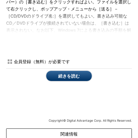
バー）の［書き込む］をクリックすればよい。ファイルを選択し
て右クリックし、ポップアップ・メニューから［送る］－
［CD/DVDのドライブ名:］を選択してもよい。書き込み可能な
CD／DVDドライブが接続されていない場合は、［書き込む］は
表示されない。なお以下、Windows 7による書き込みの手順を解
説する。Windows Vistaでも同様の手順でデータの書き込みが可
能だ。
会員登録（無料）が必要です
続きを読む
WindowsエクスプローラによるCD／DVD-Rへの
書き込み
書き込みたいファイルを選択して、コマンド・バ
Copyright© Digital Advantage Corp. All Rights Reserved.
ーの［書き込む］をクリックする。
（1）
書き込みたいファイルを選択する。
関連情報
（2）
コマンド・バーの［書き込む］をクリッ