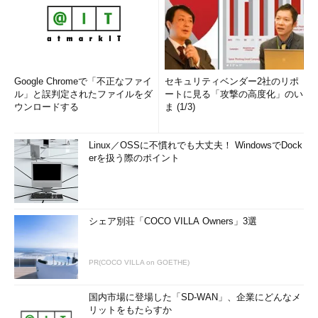
書き込みが終わったら［ディスクへの書き込み］ウィザードが
終了し、自動的にCD／DVD-Rディスクが排出される。配布メデ
ィアにするような場合は、念のためにほかのPCでディスクが読
めることを確認した方がよいだろう。
Google Chromeで「不正なファイ
セキュリティベンダー2社のリポ
ル」と誤判定されたファイルをダ
ートに見る「攻撃の高度化」のい
なお、「CD/DVDプレイヤーで使用する（マスタ）」形式で書
ウンロードする
ま (1/3)
き込むには、CD／DVDディスクの容量の最大2倍の空き領域がハ
ードディスクに必要となる。空き容量が足りない場合、エラー・
Linux／OSSに不慣れでも大丈夫！ WindowsでDock
ダイアログが表示されて、書き込めないので注意したい。また
erを扱う際のポイント
CD／DVD-RWでは、フォーマットを実行することで、書き込ん
だデータ・ファイルをすべて消去し、ディスクを再利用すること
ができる。フォーマットの際には、「USBフラッシュ ドライブ
と同じように使用する」か「CD/DVDプレイヤーで使用する」の
シェア別荘「COCO VILLA Owners」3選
選択が可能で、次回は、選択した形式で書き込みが行える。
■この記事と関連性の高い別の記事
PR(COCO VILLA on GOETHE)
Windows 7／8.1／10でISO／IMGファイルをCD／DVD-R
に書き込む
（TIPS）
国内市場に登場した「SD-WAN」、企業にどんなメ
リットをもたらすか
Windows Vista／Windows Server 2008でディスクの書