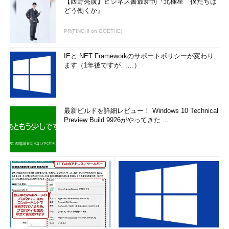
【西野亮廣】ビジネス書最新刊『北極星 僕たちは
Windowsエクスプローラの［DVD RWドライブ］
どう働くか』
を開いたところ
［ディスクの書き込み］ウィザードの［次へ］ボ
タンをクリックすると、Windowsエクスプローラ
PR(FINCHI on GOETHE)
がCD／DVDドライブを開いた状態で開く。書き込
みを指定したファイルが一覧表示されていること
IEと.NET Frameworkのサポートポリシーが変わり
を確認する。
ます（1年後ですが……）
（1）
CD／DVD-Rドライブの開いた状態でWind
owsエクスプローラが開く。
（2）
CD／DVD-Rにデータを書き込むには、コ
マンド・バーの［ディスクに書き込む］をクリッ
クする。→
［Ｂ］
へ
最新ビルドを詳細レビュー！ Windows 10 Technical
（3）
データを書き込まず、クリアする場合に
Preview Build 9926がやってきた ...
は、コマンド・バーの［一時的なファイルを削除
する］をクリックする。
この状態では、まだCD／DVD-Rにデータが書き込まれていな
いので、コマンド・バーの［ディスクに書き込む］をクリックす
る。［ディスクへの書き込み］ウィザードが起動するので、ディ
スクのタイトルを修正や書き込み速度の指定などを行い、［次
へ］ボタンをクリックすると、データのCD／DVD-Rへの書き込
みが開始される。