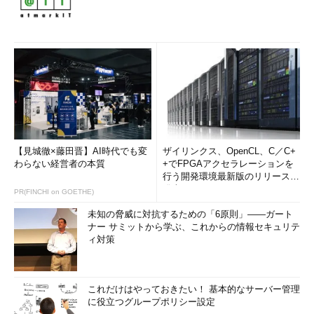
き込みキャッシュを有効にする
（TIPS）
バックアップ・ファイルをワン・アクションでCD-R／
RWに書き込む
（TIPS）
Windows 7のシステム修復ディスクを作成する
（TIPS）
Windows 8のシステム修復ディスクを作成する
（TIPS）
「
Tech TIPS
」
【見城徹×藤田晋】AI時代でも変
ザイリンクス、OpenCL、C／C+
わらない経営者の本質
+でFPGAアクセラレーションを
行う開発環境最新版のリリースを
発表
PR(FINCHI on GOETHE)
未知の脅威に対抗するための「6原則」――ガート
ナー サミットから学ぶ、これからの情報セキュリテ
ィ対策
これだけはやっておきたい！ 基本的なサーバー管理
に役立つグループポリシー設定