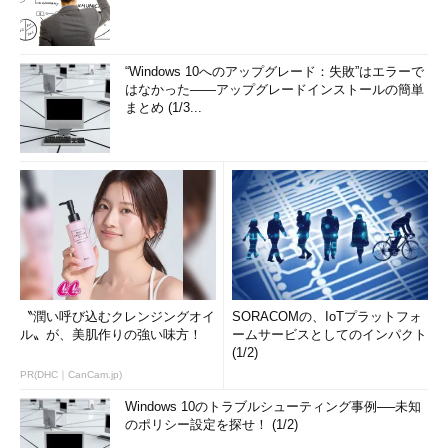
“Windows 10へのアップグレード：失敗”はエラーで
はなかった――アップグレードインストールの簡単
まとめ (1/3...
〝潤い呼び込むクレンジングオイ
SORACOMの、IoTプラットフォ
ル〟が、美肌作りの強い味方！
ームサービスとしてのインパクト
(1/2)
PR(DHC｜CanCam.jp)
Windows 10のトラブルシューティング事例──未知
のポリシー設定を探せ！ (1/2)