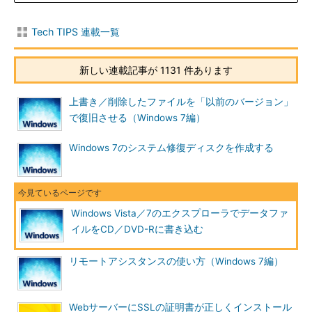
クする。→
［Ａ］
へ
Tech TIPS 連載一覧
［ディスクに書き込む］ダイアログが表示されるので、書き込
み可能ディスクをドライブに挿入する（ドライブに書き込み可能
新しい連載記事が 1131 件あります
ディスクが挿入されている場合は、［ディスクの書き込み］ウィ
ザードが起動する）。
上書き／削除したファイルを「以前のバージョン」
で復旧させる（Windows 7編）
［Ａ］
Windows 7のシステム修復ディスクを作成する
Windows Vista／7のエクスプローラでデータファ
［ディスクに書き込む］ダイアログの画
イルをCD／DVD-Rに書き込む
面
書き込み可能ディスクをドライブに挿入
リモートアシスタンスの使い方（Windows 7編）
する。ディスクが認識されると自動的に
［ディスクの書き込み］ウィザードが起
動する。
WebサーバーにSSLの証明書が正しくインストール