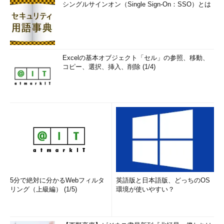
シングルサインオン（Single Sign-On：SSO）とは
ァイルとして一覧されるが、ファイルの右クリック・メニューで
［削除］を選択して、削除してしまってかまわない。また、別の
ファイルを追加したいような場合は、Windowsエクスプローラで
ファイルを選択し、コマンド・バーの［書き込む］をクリックす
れば、［ディスクの書き込み］ウィザードが起動せずに、「ディ
Excelの基本オブジェクト「セル」の参照、移動、
スクに書き込む準備ができたファイル」に追加される。
コピー、選択、挿入、削除 (1/4)
なおCD／DVDドライブに書き込み可能メディアを挿入した後
に、Windowsエクスプローラでそのドライブを開き、そこに書き
込みたいファイルをドラッグ＆ドロップしてもよい。この場合、
［ディスクの書き込み］ウィザードは起動せず、「CD/DVDプレ
イヤーで使用する（マスタ）」形式で書き込まれる。
5分で絶対に分かるWebフィルタ
英語版と日本語版、どっちのOS
リング（上級編） (1/5)
環境が使いやすい？