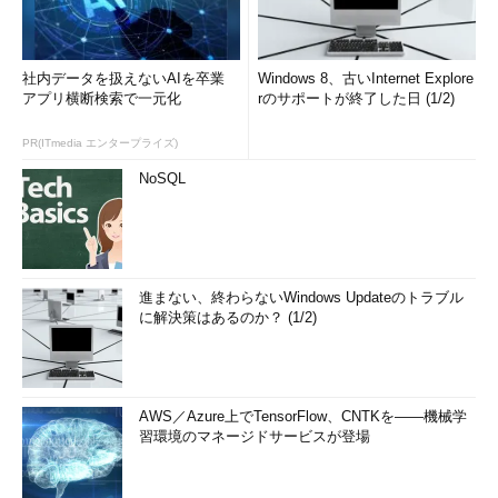
社内データを扱えないAIを卒業
Windows 8、古いInternet Explore
アプリ横断検索で一元化
rのサポートが終了した日 (1/2)
PR(ITmedia エンタープライズ)
NoSQL
進まない、終わらないWindows Updateのトラブル
に解決策はあるのか？ (1/2)
AWS／Azure上でTensorFlow、CNTKを――機械学
習環境のマネージドサービスが登場