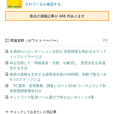
されているか確認する
ディスクが認識されると自動的に［ディスクの書き込み］ウィ
ザードが起動するので、指示に従って、ディスクのタイトルを付
過去の連載記事が 488 件あります
ける。Windows 7／Windows Server 2008 R2では、「USBフラ
ッシュ ドライブと同じように使用する」と「CD/DVDプレイヤー
で使用する」の2つの選択肢が用意されている。「USBフラッシ
ュ ドライブと同じように使用する」は、いわゆるUDF方式のパ
関連資料（ホワイトペーパー）
PR
ケットライトで書き込むことで、データを書き込むだけでなく、
上書きや削除が可能となる。ただしWindows XPを搭載している
生成AIのハルシネーションを防止 回答精度を高めるセマンテ
ような古いPCでは、データが正しく読めない場合もあるので、
ィックレイヤーとは
配布メディアには向かない。またCD／DVD-RWで「USBフラッ
AIを活用して「情報過多・分散」を解消し、意思決定を高速
シュ ドライブと同じように使用する」を選択した場合、ディス
化する方法
クのフォーマットが行われる。ドライブの性能にもよるが、フォ
被害の規模を左右する侵害発生後の48時間、初動で取るべき
ーマットには時間がかかるので注意したい。
6つのステップとは
「PC運用・管理業務」調査レポート2026 ランサムウェア対
策実態調査報告付き
ネットワーク監視ツール選びで外せないポイント4選
チェックしておきたい人気記事