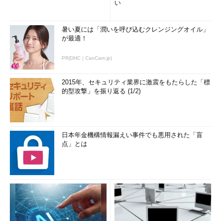
い
暑い夏には「潤いを呼び込むクレンジングオイル」
が最適！
PR(DHC｜CanCam.jp)
2015年、セキュリティ業界に激震をもたらした「標
的型攻撃」を振り返る (1/2)
日本年金機構情報漏えい事件でも悪用された「盲
点」とは