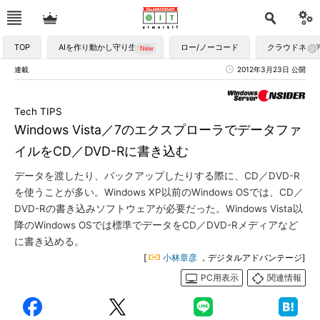
TOP
AIを作り動かし守り生かす
ロー/ノーコード
クラウドネイ
連載
2012年3月23日 公開
Tech TIPS
Windows Vista／7のエクスプローラでデータファ
イルをCD／DVD-Rに書き込む
データを渡したり、バックアップしたりする際に、CD／DVD-R
を使うことが多い。Windows XP以前のWindows OSでは、CD／
DVD-Rの書き込みソフトウェアが必要だった。Windows Vista以
降のWindows OSでは標準でデータをCD／DVD-Rメディアなど
に書き込める。
[
小林章彦
，デジタルアドバンテージ]
PC用表示
関連情報