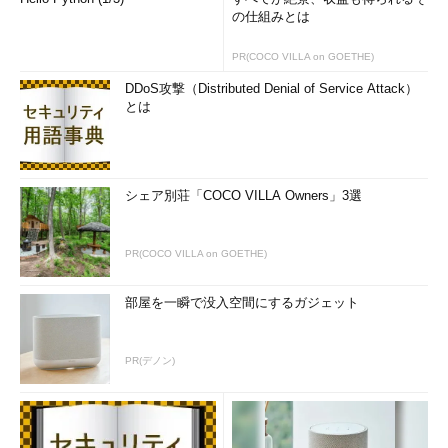
よう、時にブラフを出しながら、どんどん技術構造を変えていく
の仕組みとは
わけです。一番でない企業は、常に振り回されなければならな
い。
PR(COCO VILLA on GOETHE)
DDoS攻撃（Distributed Denial of Service Attack）
先ほど挙げた企業は、どこも「世界一」の強みを持っていると
とは
思います。しかし、日本の企業はどうでしょうか。ひょっとし
て、単なる「オペレータ」になってしまっていないか、という疑
念はあります。
シェア別荘「COCO VILLA Owners」3選
コア技術→サービス開発の流れはあれど、サービス→コアはない
――ハード開発に関わっている竹内さんならではの意見、ありが
PR(COCO VILLA on GOETHE)
とうございます。「オペレータ」でないエンジニアとは、どうい
うスキルを持っている人でしょうか。
部屋を一瞬で没入空間にするガジェット
竹内教授：
コアの技術を熟知している人です。コア技術を知って
いるエンジニアが、ユーザーに近い上位レイヤ、サービス寄りの
PR(デノン)
仕事をすると、最初はもたついて「ユーザーのことが分かってな
い」などと言われるものの、一気に伸びる……という例を、何度
も見ています。コアを知るために一度深くもぐっていれば、サー
ビスを理解するのはそれほど難しくありません。