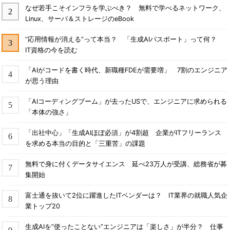
なぜ若手こそインフラを学ぶべき？ 無料で学べるネットワーク、
Linux、サーバ＆ストレージのeBook
“応用情報が消える”って本当？ 「生成AIパスポート」って何？
IT資格の今を読む
「AIがコードを書く時代、新職種FDEが需要増」 7割のエンジニア
が思う理由
「AIコーディングブーム」が去ったUSで、エンジニアに求められる
「本体の強さ」
「出社中心」「生成AIほぼ必須」が4割超 企業がITフリーランス
を求める本当の目的と「三重苦」の課題
無料で身に付くデータサイエンス 延べ23万人が受講、総務省が募
集開始
富士通を抜いて2位に躍進したITベンダーは？ IT業界の就職人気企
業トップ20
生成AIを“使ったことない”エンジニアは「楽しさ」が半分？ 仕事