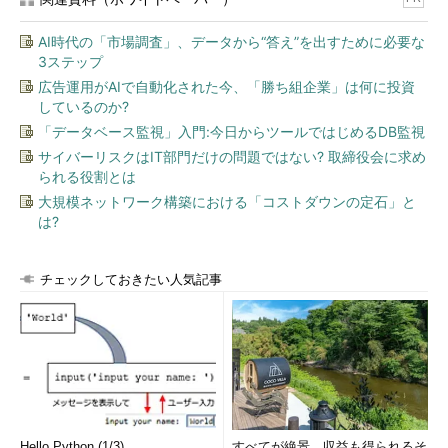
トがかかるから展開していない」から保てているわけで、本気で
海外勢が乗り込んできたら、木っ端みじんに吹き飛ぶでしょう。
AI時代の「市場調査」、データから“答え”を出すために必要な
私としては、そういうリスクは、エンジニアとしては取りたくあ
3ステップ
りません。
広告運用がAIで自動化された今、「勝ち組企業」は何に投資
しているのか?
世界一を目指す日常――「後追いはきつい」
「データベース監視」入門:今日からツールではじめるDB監視
サイバーリスクはIT部門だけの問題ではない? 取締役会に求め
――なるほど。逆に、竹内さんが「エンジニア」としてやりたい
られる役割とは
仕事についておうかがいしたいです。エンジニアとして、どのよ
大規模ネットワーク構築における「コストダウンの定石」と
うな仕事をすれば価値を生み出せると思いますか。
は?
竹内教授：
世界一を目指すことです。他の企業には絶対に負けな
い製品を作り出し、競合他社に追い付かれないように日々、改良
チェックしておきたい人気記事
を続ける。これが、ハード開発の世界における日常です。東芝が
フラッシュメモリで勝ったのは、それが世界一の技術だからで
す。
後追いは、きついですよ。トップの企業が出したものを調査・
解析してまねをする、といったことを延々と続けなければならな
いわけですから。そしてトップの企業は常に「追い付かれない」
Hello Python (1/3)
すべてが絶景、収益も得られるそ