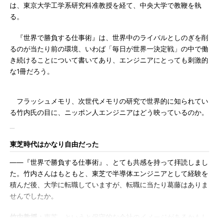
は、東京大学工学系研究科准教授を経て、中央大学で教鞭を執
る。
『世界で勝負する仕事術』は、世界中のライバルとしのぎを削
るのが当たり前の環境、いわば「毎日が世界一決定戦」の中で働
き続けることについて書いてあり、エンジニアにとっても刺激的
な1冊だろう。
フラッシュメモリ、次世代メモリの研究で世界的に知られてい
る竹内氏の目に、ニッポン人エンジニアはどう映っているのか。
東芝時代はかなり自由だった
――『世界で勝負する仕事術』、とても共感を持って拝読しまし
た。竹内さんはもともと、東芝で半導体エンジニアとして経験を
積んだ後、大学に転職していますが、転職に当たり葛藤はありま
せんでしたか。
竹内教授：
東芝、というと保守的な会社のイメージがあるかもし