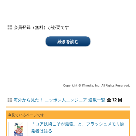
れませんが、私がいた職場では、むしろ社外に出ていくのは普通
のことでした。もっとも、あくまでも私の半径10メートルの世界
で見た“東芝”ですが。私は大学に転じましたが、外資系企業やベ
ンチャー企業にいく人間はかなりいますよ。
会員登録（無料）が必要です
――それは確かに意外です。竹内さんが所属していた部署は自由
続きを読む
な風土だったということでしょうか。
竹内教授：
そうですね。東芝に入社する時、博士課程に進学する
かどうか迷っていたのですが、「うちの環境を使って、働きなが
ら論文を書けばいい」と、フラッシュメモリの発明者である舛岡
富士雄さんがおっしゃってくれたので入社した、という経緯があ
Copyright © ITmedia, Inc. All Rights Reserved.
ります。その後、米国留学も実現できましたし、声を上げれば意
見が通りやすい、という企業風土があります。
海外から見た！ ニッポン人エンジニア 連載一覧
全 12 回
日本のソフトウェア業界は、「どこに強みがあるのか」分からな
い
「コア技術こそが最強」と、フラッシュメモリ開
――なるほど。ところで、ハード開発に携わる竹内教授から、ソ
発者は語る
フトウェア開発の業界というのはどのように見えているのでしょ