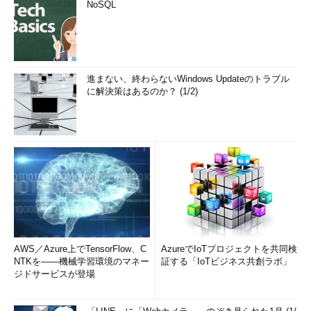
NoSQL
進まない、終わらないWindows Updateのトラブル
に解決策はあるのか？ (1/2)
AWS／Azure上でTensorFlow、C
AzureでIoTプロジェクトを共同検
NTKを――機械学習環境のマネー
証する「IoTビジネス共創ラボ」
ジドサービスが登場