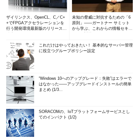
ザイリンクス、OpenCL、C／C+
未知の脅威に対抗するための「6
+でFPGAアクセラレーションを
原則」――ガートナー サミット
行う開発環境最新版のリリースを
から学ぶ、これからの情報セキュ
発表
リティ対策
これだけはやっておきたい！ 基本的なサーバー管理
に役立つグループポリシー設定
“Windows 10へのアップグレード：失敗”はエラーで
はなかった――アップグレードインストールの簡単
まとめ (1/3...
SORACOMの、IoTプラットフォームサービスとし
てのインパクト (1/2)