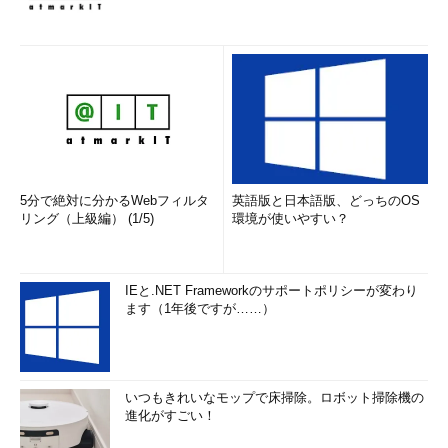
――コア技術は、こつこつと時間をかけて積み上げるものです
が、時代の変化に乗り遅れるかもしれない、という恐れなどはな
いのですか。
竹内教授：
たとえコアとなる技術を持っていても当然、時代の変
化はあります。そこが難しいところで、コアを作りながら、同時
に環境の変化も見ていなければならない。
5分で絶対に分かるWebフィルタ
英語版と日本語版、どっちのOS
とはいえ、一度、技術を深く知るためにもぐっておけば、「学
リング（上級編） (1/5)
環境が使いやすい？
び方」を知ることができます。学び方さえ一度きちんと身に付け
ておけば、別の分野を学ぶ時にも生かせるのです。1つの技術に
ついて、一度は深くもぐっておくべきです。
IEと.NET Frameworkのサポートポリシーが変わり
ます（1年後ですが……）
24時間、仕事を忘れないでいられるか？
いつもきれいなモップで床掃除。ロボット掃除機の
進化がすごい！