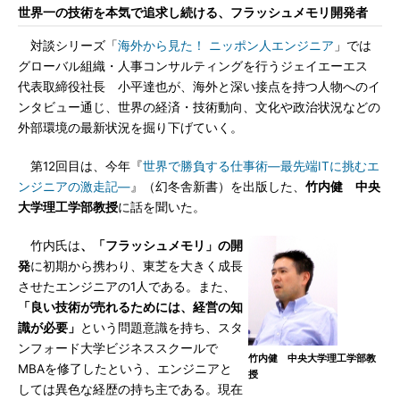
世界一の技術を本気で追求し続ける、フラッシュメモリ開発者
対談シリーズ「
海外から見た！ ニッポン人エンジニア
」では
グローバル組織・人事コンサルティングを行うジェイエーエス
代表取締役社長 小平達也が、海外と深い接点を持つ人物へのイ
ンタビュー通じ、世界の経済・技術動向、文化や政治状況などの
外部環境の最新状況を掘り下げていく。
第12回目は、今年『
世界で勝負する仕事術―最先端ITに挑むエ
ンジニアの激走記―
』（幻冬舎新書）を出版した、
竹内健 中央
大学理工学部教授
に話を聞いた。
竹内氏は
、「フラッシュメモリ」の開
発
に初期から携わり、東芝を大きく成長
させたエンジニアの1人である。また、
「良い技術が売れるためには、経営の知
識が必要」
という問題意識を持ち、スタ
ンフォード大学ビジネススクールで
竹内健 中央大学理工学部教
MBAを修了したという、エンジニアと
授
しては異色な経歴の持ち主である。現在