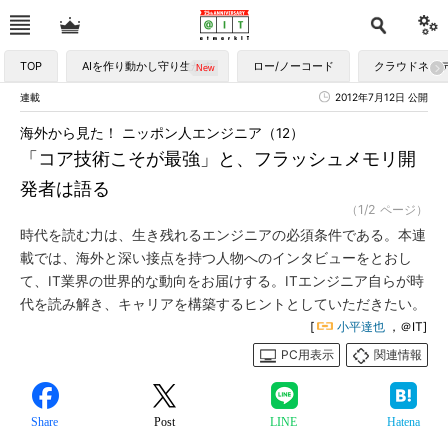
TOP
AIを作り動かし守り生かす
ロー/ノーコード
クラウドネイ
連載
2012年7月12日 公開
海外から見た！ ニッポン人エンジニア（12）
「コア技術こそが最強」と、フラッシュメモリ開
発者は語る
（1/2 ページ）
時代を読む力は、生き残れるエンジニアの必須条件である。本連
載では、海外と深い接点を持つ人物へのインタビューをとおし
て、IT業界の世界的な動向をお届けする。ITエンジニア自らが時
代を読み解き、キャリアを構築するヒントとしていただきたい。
[
小平達也
，＠IT]
PC用表示
関連情報
Share
Post
LINE
Hatena