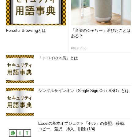
逆に、カンや度胸でやってきたサービス寄りの人は、コア技術
を簡単には学べません。だから私は、学生には「若いうちにでき
る技術を勉強しておけ」と言っています。
Forceful Browsingとは
「音楽のシャワー」浴びたことは
ある？
―― 一方通行ということですね。
PR(デノン)
竹内教授：
そうですね。ビジネスの発想は確かに必要ですが、そ
「トロイの木馬」とは
れは30代になってからでも学べますから。
――竹内さんも、アメリカでMBAを取得したのは、30代でした
ね。
シングルサインオン（Single Sign-On：SSO）とは
竹内教授：
アメリカの場合、このあたりは日本よりはっきりして
いるんです。学部卒＝現場、博士課程修了者＝コア技術、と明確
に分かれていて、現場で働いているエンジニアは「いずれお金を
ためて大学院に行き、コア技術に関わる」というキャリアパスを
抱いています。日本の場合、ここらへんがかなり曖昧です。
Excelの基本オブジェクト「セル」の参照、移動、
コピー、選択、挿入、削除 (1/4)
コア技術に深く“もぐる”