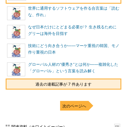
うか。
世界に通用するソフトウェアを作る合言葉は「読む
な、作れ」
竹内教授：
分野が違いますが、GoogleやFacebook、Amazonな
どは、強烈な基幹を持っているという意味で、意識はしていま
なぜ日本だけにとどまる必要が？ 生き残るために
す。
グリーは海外を目指す
私はソフトウェア開発が専門ではないので、あくまでも印象論
技術にどう向き合うか――マーケ重視の韓国、モノ
ですが、日本国内のWebサービスやソフトウェアは、技術的な意
作り重視の日本
味で「どこに強みを持っているのか」が正直なところ、いまひと
つ分かりません。
グローバル人材の“優秀さ”とは何か――複雑化した
「グローバル」という言葉を読み解く
――その企業ならではの特化した技術が見えない、代替可能であ
るということでしょうか。
過去の連載記事が 7 件あります
竹内教授：
よく「内需のサービス業は日本語の壁で守られてい
る」と言われます。もちろん、短期的なビジネスとしては守られ
ているフィールドで戦えばいいでしょう。しかし、エンジニアと
次のページへ
してどれほどの価値を出せているのでしょうか。
「日本語の壁で守られている」サービスは、外国企業が「コス
関連資料（ホワイトペーパー）
PR