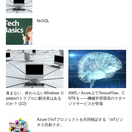
NoSQL
進まない、終わらないWindows U
AWS／Azure上でTensorFlow、C
pdateのトラブルに解決策はある
NTKを――機械学習環境のマネー
のか？ (1/2)
ジドサービスが登場
AzureでIoTプロジェクトを共同検証する「IoTビジ
ネス共創ラボ」