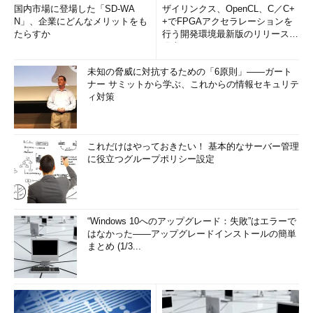
国内市場に登場した「SD-WA
ザイリンクス、OpenCL、C／C+
N」、企業にどんなメリットをも
+でFPGAアクセラレーションを
たらすか
行う開発環境最新版のリリースを
発表
未知の脅威に対抗するための「6原則」――ガート
ナー サミットから学ぶ、これからの情報セキュリテ
ィ対策
これだけはやっておきたい！ 基本的なサーバー管理
に役立つグループポリシー設定
“Windows 10へのアップグレード：失敗”はエラーで
はなかった――アップグレードインストールの簡単
まとめ (1/3...