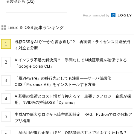
る製品たち (1/2)
Recommended by
Linux ＆ OSS 記事ランキング
既存OSSをAIで“一から書き直し”？ 再実装・ライセンス回避が招
く対立と分断
AIインフラ不足の解決策？ 手間なしでAI検証環境を確保できる
「Google Colab CLI」
「脱VMware」の移行先としても注目――サーバ仮想化
OSS「Proxmox VE」をインストールする方法
AI基盤の負荷とコスト増どう抑える？ 主要テクノロジー企業が採
用、NVIDIAの推論OSS「Dynamo」
生成AIで膨大なログから障害原因特定 RAG、Pythonでログ分析ア
プリ構築
「AI活用が進む企業」ほど、OSS管理の甘さで足をすくわれる？