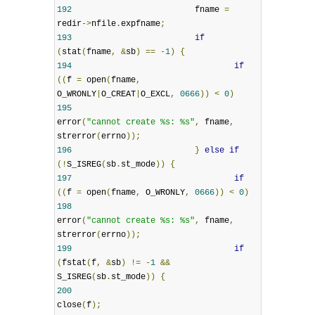
192
                         fname 
=
redir
->
nfile
.
expfname
;
193
if
(
stat
(
fname
,
&
sb
)
==
-
1
)
{
194
if
((
f 
=
 open
(
fname
,
O_WRONLY
|
O_CREAT
|
O_EXCL
,
0666
))
<
0
)
195
error
(
"cannot create %s: %s"
,
 fname
,
strerror
(
errno
));
196
}
else
if
(!
S_ISREG
(
sb
.
st_mode
))
{
197
if
((
f 
=
 open
(
fname
,
 O_WRONLY
,
0666
))
<
0
)
198
error
(
"cannot create %s: %s"
,
 fname
,
strerror
(
errno
));
199
if
(
fstat
(
f
,
&
sb
)
!=
-
1
&&
S_ISREG
(
sb
.
st_mode
))
{
200
close
(
f
);