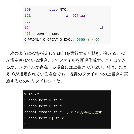
190
case
 NTO
:
191
if
(
Cflag
)
{
...
194
if
((
f 
=
 open
(
fname
,
O_WRONLY
|
O_CREAT
|
O_EXCL
,
0666
))
<
0
)
次のように-Cを指定してsh(1)を実行すると動きが分かる。-C
が指定されている場合、>でファイルを新規作成することはでき
るが、ファイルが存在する場合には上書きできない。>|は、たと
え-Cが指定されている場合でも、既存のファイルへの上書きを実
施するためのリダイレクトだ。
%
 sh 
-
C

$ echo test 
>
 file

$ echo test 
>
 file

cannot create file
:
ファイルが存在します
$ echo test 
>|
 file

$ 