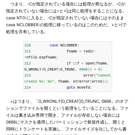
つまり、-Cが指定されている場合には処理が異なるが、-Cが
指定されていない場合には>と>|は同じ処理をすることになる。
case NTO:に入ると、-Cが指定されていない場合にはそのまま
case NCLOBBER:の処理に移っているのはこのためだ。>と>|で
処理を共有している。
210
case
 NCLOBBER
:
211
                 fname 
=
 redir
-
>
nfile
.
expfname
;
212
if
((
f 
=
 open
(
fname
,
O_WRONLY
|
O_CREAT
|
O_TRUNC
,
0666
))
<
0
)
213
                         error
(
"cannot 
create %s: %s"
,
 fname
,
 strerror
(
errno
));
214
goto
 movefd
;
>はつまり、「O_WRONLY|O_CREAT|O_TRUNC, 0666」のオプ
ションでファイルを開くという処理をしていることになる。ファ
イルは書き込み専用で開き、ファイルが存在しない場合には
0666にマスクを適用したパーミッションで新規作成し、開くと
同時にトランケートを実施し、ファイルサイズを0にしてから書