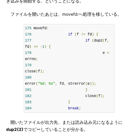
き込みを開始する、ということになる。
ファイルを開いたあとは、movefd:へ処理を移している。
175
 movefd
:
176
if
(
f 
!=
 fd
)
{
177
if
(
dup2
(
f
,
fd
)
==
-
1
)
{
178
                                 e 
=
errno
;
179
close
(
f
);
180
error
(
"%d: %s"
,
 fd
,
 strerror
(
e
));
181
}
182
                         close
(
f
);
183
}
184
break
;
開いたファイルが出力先、または読み込み元になるように
dup2(2)
でコピーしていることが分かる。