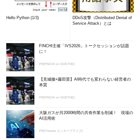
Hello Python (1/3)
DDoS攻撃（Distributed Denial of
Service Attack）とは
FINCHI主催「IVS2026」トークセッションが話題
に！
PR(FINCHI on GOETHE)
【見城徹×藤田晋】AI時代でも変わらない経営者の
本質
PR(FINCHI on GOETHE)
大阪ガスが月2000時間の共有作業を削減！ 現場の
AI活用術
PR(ITmedia エンタープライズ)