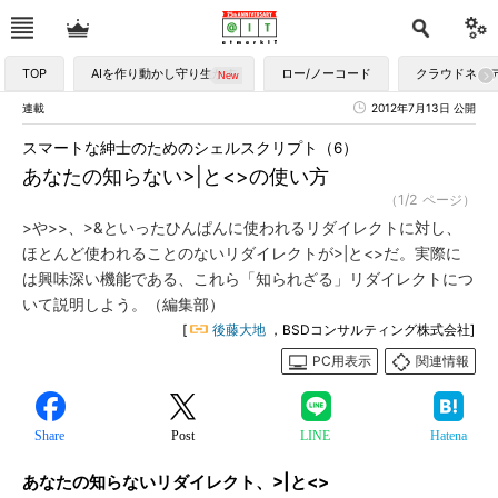
TOP
AIを作り動かし守り生かす
ロー/ノーコード
クラウドネイ
連載
2012年7月13日 公開
スマートな紳士のためのシェルスクリプト（6）
あなたの知らない>|と<>の使い方
（1/2 ページ）
>や>>、>&といったひんぱんに使われるリダイレクトに対し、
ほとんど使われることのないリダイレクトが>|と<>だ。実際に
は興味深い機能である、これら「知られざる」リダイレクトにつ
いて説明しよう。（編集部）
[
後藤大地
，BSDコンサルティング株式会社]
PC用表示
関連情報
Share
Post
LINE
Hatena
あなたの知らないリダイレクト、>|と<>