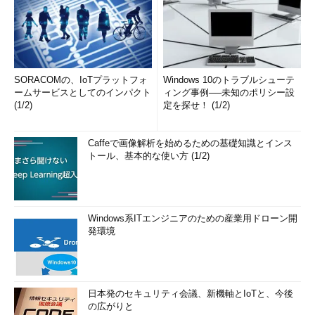
SORACOMの、IoTプラットフォ
Windows 10のトラブルシューテ
ームサービスとしてのインパクト
ィング事例──未知のポリシー設
(1/2)
定を探せ！ (1/2)
Caffeで画像解析を始めるための基礎知識とインス
トール、基本的な使い方 (1/2)
Windows系ITエンジニアのための産業用ドローン開
発環境
日本発のセキュリティ会議、新機軸とIoTと、今後
の広がりと