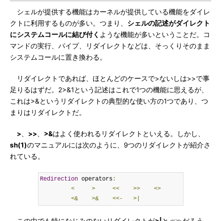
シェルが提供する機能はカーネルが提供している機能をダイレ
クトに利用するものが多い。つまり、
シェルの記述がダイレクト
にシステムコールに結び付く
ような機能が多いということだ。コ
マンドの実行、パイプ、リダイレクトなどは、そっくりそのまま
システムコールに置き換わる。
リダイレクトであれば、ほとんどのケースで>ないしは>>で事
足りるはずだ。2>&1という記述はこれで1つの機能に思えるが、
これは>&というリダイレクトの典型的な使い方の1つであり、つ
まりはリダイレクトだ。
>
、
>>
、
>&
はよく使われるリダイレクトといえる。しかし、
sh(1)
のマニュアルには次のように、9つのリダイレクトが紹介さ
れている。
Redirection
 operators
:
<
>
<<
>>
<>
<&
>&
<<-
>|