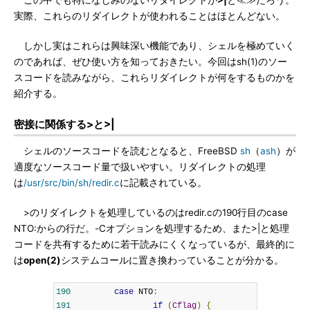
この中でも特になじみのないリダイレクトが
>|
と≪≫だろう。
実際、これらのリダイレクトが使われることはほとんどない。
しかし実はこれらは興味深い機能であり、シェルを極めていく
のであれば、ぜひ使い方を知っておきたい。今回はsh(1)のソー
スコードを読みながら、これらリダイレクトが何をするものかを
紹介する。
密接に関係する>と>|
シェルのソースコードを読むとなると、FreeBSD
sh
（
ash
）が
適度なソースコード量で扱いやすい。リダイレクトの処理
は
/usr/src/bin/sh/redir.c
に記載されている。
>のリダイレクトを処理しているのはredir.cの190行目のcase
NTO:からの行だ。-Cオプションを処理するため、また>|と処理
コードを共有するために若干読みにくくなっているが、最終的に
は
open(2)
システムコールに置き換わっていることが分かる。
190
case
 NTO
:
191
if
(
Cflag
)
{