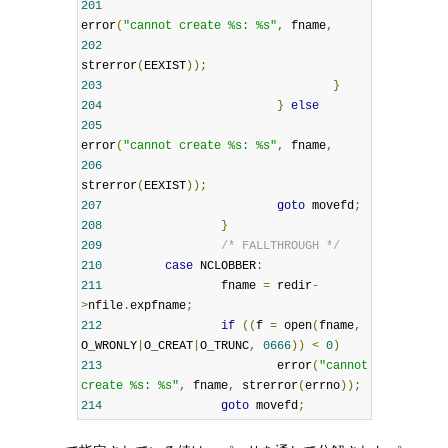
201
error
(
"cannot create %s: %s"
,
 fname
,
202
strerror
(
EEXIST
));
203
}
204
}
else
205
error
(
"cannot create %s: %s"
,
 fname
,
206
strerror
(
EEXIST
));
207
goto
 movefd
;
208
}
209
/* FALLTHROUGH */
210
case
 NCLOBBER
:
211
                 fname 
=
 redir
-
>
nfile
.
expfname
;
212
if
((
f 
=
 open
(
fname
,
O_WRONLY
|
O_CREAT
|
O_TRUNC
,
0666
))
<
0
)
213
                         error
(
"cannot 
create %s: %s"
,
 fname
,
 strerror
(
errno
));
214
goto
 movefd
;