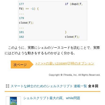
177
if
(
dup2
(
f
,
fd
)
==
-
1
)
{
...
179
close
(
f
);
...
181
}
182
                         close
(
f
);
このように、実際にシェルのソースコードを読むことで、実際
にはどのような動きをするものかがよく分かる。
>と>>の違いはopen(2)時のオプション
Copyright © ITmedia, Inc. All Rights Reserved.
スマートな紳士のためのシェルスクリプト 連載一覧
全 8 回
シェルスクリプト最大の罠、while問題