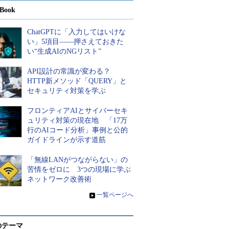
Book
ChatGPTに「入力してはいけな
い」5項目――押さえておきた
い“生成AIのNGリスト”
API設計の常識が変わる？
HTTP新メソッド「QUERY」と
セキュリティ対策を学ぶ
フロンティアAIとサイバーセキ
ュリティ対策の現在地 「17万
行のAIコード分析」事例と公的
ガイドラインが示す道筋
「無線LANがつながらない」の
苦情をゼロに 3つの現場に学ぶ
ネットワーク改善術
»
一覧ページへ
のテーマ