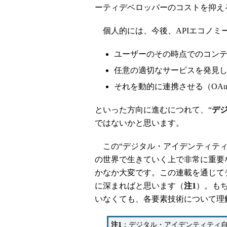
ーティデベロッパーのコストを抑え
個人的には、今後、APIエコノミ
ユーザーのその時点でのコンテキスト
任意の適切なサービスを発見し（Di
それを動的に連携させる（OAuth、
といった方向に進むにつれて、“
デ
ではないかと思います。
この“デジタル・アイデンティティ
の世界で生きていく上で非常に重要
かなか大変です。この連載を通じて
に深まればと思います（
注1
）。も
いなくても、各要素技術について理
注1
：デジタル・アイデンティティ