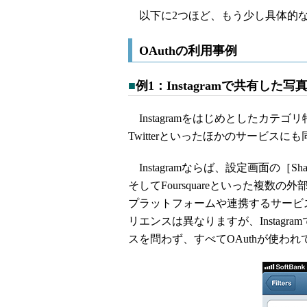
以下に2つほど、もう少し具体的な
OAuthの利用事例
■
例1：Instagramで共有した写真を
Instagramをはじめとしたカテゴ
Twitterといったほかのサービス
Instagramならば、設定画面の［Sharing s
そしてFoursquareといった複
プラットフォームや連携するサービ
リエンスは異なりますが、Instag
スを問わず、すべてOAuthが使われ