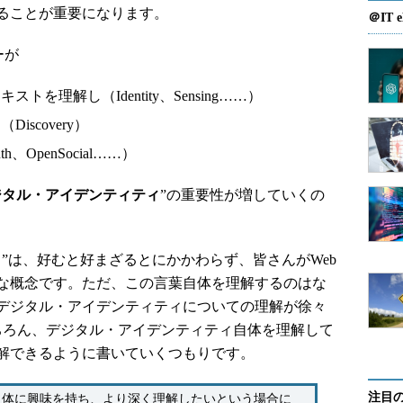
ることが重要になります。
＠IT e
ーが
を理解し（Identity、Sensing……）
scovery）
OpenSocial……）
ジタル・アイデンティティ
”の重要性が増していくの
”は、好むと好まざるとにかかわらず、皆さんがWeb
な概念です。ただ、この言葉自体を理解するのはな
デジタル・アイデンティティについての理解が徐々
ちろん、デジタル・アイデンティティ自体を理解して
解できるように書いていくつもりです。
注目
自体に興味を持ち、より深く理解したいという場合に