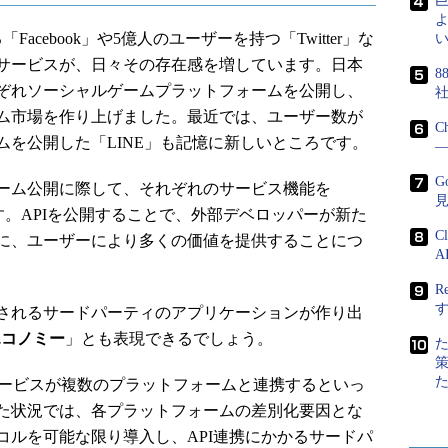
よ
cebook」や5億人のユーザーを持つ「Twitter」な
い
サービスが、日々その存在感を増しています。日本
8
ぞれソーシャルゲームプラットフォームを公開し、
ム市場を作り上げました。最近では、ユーザー数が
C
ームを公開した「LINE」も記憶に新しいところです。
―
G
ーム公開に際して、それぞれのサービス機能を
す。APIを公開することで、外部デベロッパーが新た
C
に、ユーザーにより多くの価値を提供することにつ
A
R
されるサードパーティのアプリケーションが作り出
エコノミー
」とも表現できるでしょう。
サービスが複数のプラットフォームと連携するといっ
た状況では、各プラットフォームの差別化要因とな
コルを可能な限り導入し、API連携にかかるサードパ