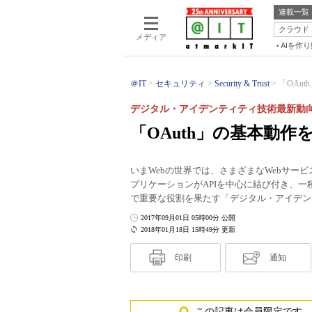
連載一覧
クラウド
メディア
AIを作
＠IT
セキュリティ
Security & Trust
「OAu
デジタル・アイデンティティ技術最新動向
「OAuth」の基本動作
いまWebの世界では、さまざまなWebサー
プリケーションがAPIを中心に結び付き、一
で重要な役割を果たす「デジタル・アイデン
2017年09月01日 05時00分 公開
2018年01月18日 15時49分 更新
印刷
通知
この記事は会員限定です。