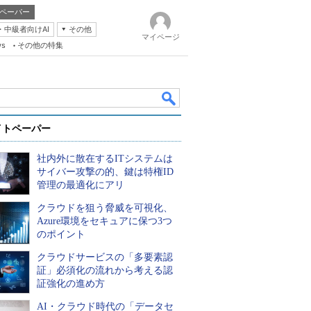
ペーパー
・中級者向けAI
その他
マイページ
ws
その他の特集
イトペーパー
社内外に散在するITシステムは
サイバー攻撃の的、鍵は特権ID
管理の最適化にアリ
クラウドを狙う脅威を可視化、
k
Azure環境をセキュアに保つ3つ
のポイント
クラウドサービスの「多要素認
証」必須化の流れから考える認
証強化の進め方
AI・クラウド時代の「データセ