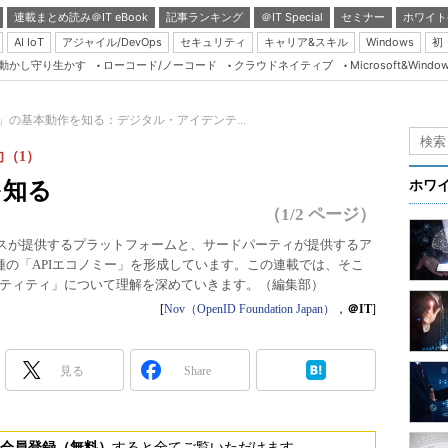
連載まとめ読み＠IT eBook
記事ランキング
＠IT Special
セミナー
ホワイト
AI IoT
アジャイル/DevOps
セキュリティ
キャリア&スキル
Windows
初
り動かし守り生かす
ローコード/ノーコード
クラウドネイティブ
Microsoft&Windo
Server & Storage
HTML5 + UX
th」の基本動作を知る：デジタル・アイデンテ...
Smart & Social
（1）
Coding Edge
を知る
ホワ
Java Agile
（1/2 ページ）
Database Expert
ビスが提供するプラットフォームと、サードパーティが提供するア
種の「APIエコノミー」を形成しています。この連載では、そこ
Linux ＆ OSS
ティティ」について理解を深めていきます。（編集部）
Master of IP Networ
[
Nov（OpenID Foundation Japan）
，
＠IT
]
Security & Trust
Test & Tools
見る
Share
Insider.NET
ブログ
会員登録（無料）
すると全てご覧いただけます。