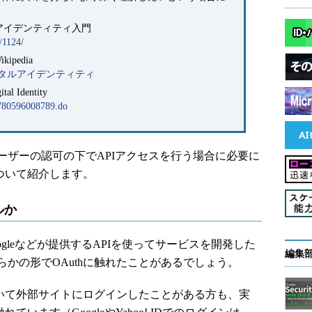
アイデンティティ入門
/1124/
pedia
wiki/デジタルアイデンティティ
Identity
/9780596008789.do
ーザーの認可の下でAPIアクセスを行う場合に必要に
について紹介します。
ルか
、Googleなどが提供するAPIを使ってサービスを開発した
編集
かの形でOAuthに触れたことがあるでしょう。
のIDを用いて外部サイトにログインしたことがある方も、実