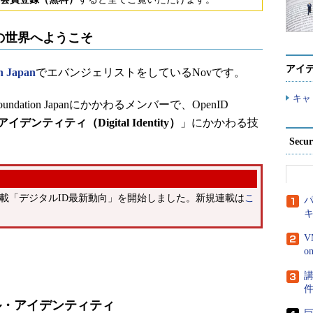
の世界へようこそ
アイ
n Japan
でエバンジェリストをしているNovです。
キャ
dation Japanにかかわるメンバーで、OpenID
デンティティ（Digital Identity）
」にかかわる技
Secu
連載「デジタルID最新動向」を開始しました。新規連載は
こ
パ
V
講
ル・アイデンティティ