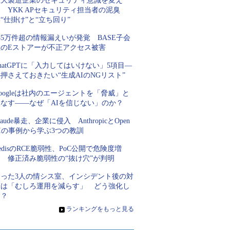
巨大製造企業のセキュリティ意識を変え
 YKK APセキュリティ担当者の泥臭
“仕掛け”と“立ち回り”
85万件超の情報漏えいが発覚 BASE子会
社のEストアーが不正アクセス被害
hatGPTに「入力してはいけない」5項目―
押さえておきたい“生成AIのNGリスト”
oogleは社内のエージェントを「脅威」と
見なす――なぜ「AIを信じない」のか？
laude暴走、企業に侵入 AnthropicとOpen
Iの事例から学ぶ3つの教訓
edisのRCE脆弱性、PoC公開で危険度増
す 修正済み脆弱性の“抜け穴”が判明
たった3人の情シス室、インシデント後の対
策は「むしろ運用を減らす」 どう強化し
た？
»
ランキングをもっと見る