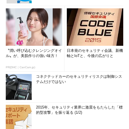
〝潤い呼び込むクレンジングオイ
日本発のセキュリティ会議、新機
ル〟が、美肌作りの強い味方！
軸とIoTと、今後の広がりと
PR(DHC｜CanCam.jp)
コネクテッドカーのセキュリティリスクは制御シス
テムだけではない
2015年、セキュリティ業界に激震をもたらした「標
的型攻撃」を振り返る (1/2)