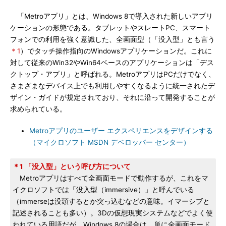
「Metroアプリ」とは、Windows 8で導入された新しいアプリ
ケーションの形態である。タブレットやスレートPC、スマート
フォンでの利用を強く意識した、全画面型（「没入型」とも言う
＊1
）でタッチ操作指向のWindowsアプリケーションだ。これに
対して従来のWin32やWin64ベースのアプリケーションは「デス
クトップ・アプリ」と呼ばれる。MetroアプリはPCだけでなく、
さまざまなデバイス上でも利用しやすくなるように統一されたデ
ザイン・ガイドが規定されており、それに沿って開発することが
求められている。
Metroアプリのユーザー エクスペリエンスをデザインする
（マイクロソフト MSDN デベロッパー センター）
＊1 「没入型」という呼び方について
Metroアプリはすべて全画面モードで動作するが、これをマ
イクロソフトでは「没入型（immersive）」と呼んでいる
（immerseは没頭するとか突っ込むなどの意味。イマーシブと
記述されることも多い）。3Dの仮想現実システムなどでよく使
われている用語だが、Windows 8の場合は、単に全画面モード