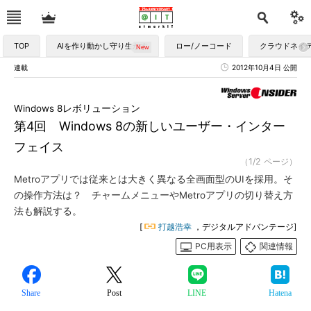
TOP
AIを作り動かし守り生かす
ロー/ノーコード
クラウドネイ
連載
2012年10月4日 公開
Windows 8レボリューション
第4回 Windows 8の新しいユーザー・インター
フェイス
（1/2 ページ）
Metroアプリでは従来とは大きく異なる全画面型のUIを採用。そ
の操作方法は？ チャームメニューやMetroアプリの切り替え方
法も解説する。
[
打越浩幸
，デジタルアドバンテージ]
PC用表示
関連情報
Share
Post
LINE
Hatena