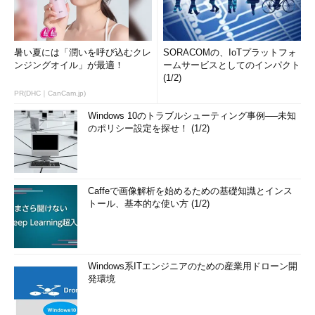
暑い夏には「潤いを呼び込むクレ
SORACOMの、IoTプラットフォ
ンジングオイル」が最適！
ームサービスとしてのインパクト
(1/2)
PR(DHC｜CanCam.jp)
Windows 10のトラブルシューティング事例──未知
のポリシー設定を探せ！ (1/2)
Caffeで画像解析を始めるための基礎知識とインス
トール、基本的な使い方 (1/2)
Windows系ITエンジニアのための産業用ドローン開
発環境