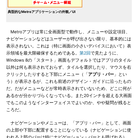
典型的なMetroアプリケーションの外観／UI
Metroアプリは常に全画面型で動作し、メニューや設定項目、
ナビゲーションなどはユーザーが呼び出さない限り、基本的には
表示されない。これは（特に画面の小さいデバイスにおいて）表
示領域を最大限確保するためである。
第2回
で見たように、
Windows 8の「スタート」画面もデフォルトではアプリのタイル
以外は何も表示されておらず、タイルを選択したり、マウスを右
クリックしたりすると下部にメニュー（「
アプリ・バー
」とい
う）が表示さるが、これも前述のデザイン・ガイドに沿ったもの
だ。だがメニューなどが常時表示されていないため、どこに何が
あるかが分かりづらくなっている。また20インチを超える大画面
でもこのようなインターフェイスでよいのか、やや疑問が残ると
ころだ。
ナビゲーションやメニューは、「アプリ・バー」として、画面
の上部や下部に配置することになっている（ナビゲーションに使
われる上部のバーは特にナビゲーション・バーとも呼ばれる）。