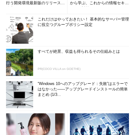
行う開発環境最新版のリリースを
から学ぶ、これからの情報セキュ
発表
リティ対策
これだけはやっておきたい！ 基本的なサーバー管理
に役立つグループポリシー設定
すべてが絶景、収益も得られるその仕組みとは
PR(COCO VILLA on GOETHE)
“Windows 10へのアップグレード：失敗”はエラーで
はなかった――アップグレードインストールの簡単
まとめ (1/3...