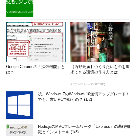
Google Chromeの「拡張機能」と
【西野亮廣】つくりたいものを追
は？
求できる環境の作り方とは
PR(FINCHI on GOETHE)
祝、Windows 7のWindows 10無償アップグレード！
でも、古いPCで動くの？ (1/2)
Node.jsのMVCフレームワーク「Express」の基礎知
識とインストール (1/3)