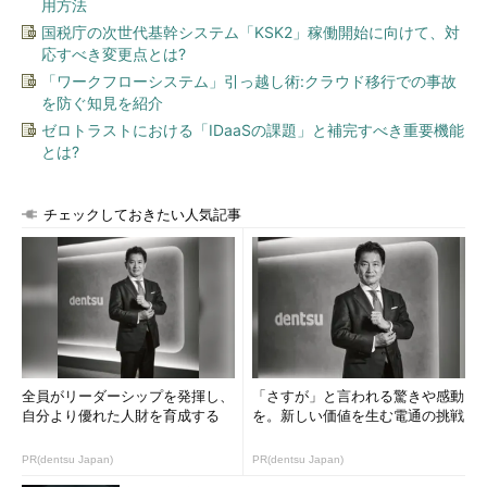
用方法
国税庁の次世代基幹システム「KSK2」稼働開始に向けて、対
応すべき変更点とは?
「ワークフローシステム」引っ越し術:クラウド移行での事故
を防ぐ知見を紹介
ゼロトラストにおける「IDaaSの課題」と補完すべき重要機能
とは?
チェックしておきたい人気記事
全員がリーダーシップを発揮し、
「さすが」と言われる驚きや感動
自分より優れた人財を育成する
を。新しい価値を生む電通の挑戦
PR(dentsu Japan)
PR(dentsu Japan)