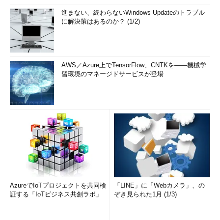
進まない、終わらないWindows Updateのトラブル
に解決策はあるのか？ (1/2)
AWS／Azure上でTensorFlow、CNTKを――機械学
習環境のマネージドサービスが登場
AzureでIoTプロジェクトを共同検
「LINE」に「Webカメラ」、の
証する「IoTビジネス共創ラボ」
ぞき見られた1月 (1/3)