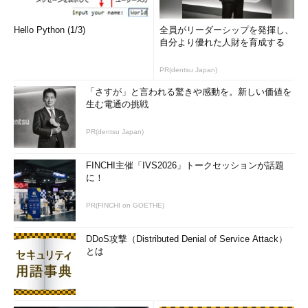
Hello Python (1/3)
全員がリーダーシップを発揮し、
自分より優れた人財を育成する
PR(dentsu Japan)
「さすが」と言われる驚きや感動を。新しい価値を
生む電通の挑戦
PR(dentsu Japan)
FINCHI主催「IVS2026」トークセッションが話題
に！
PR(FINCHI on GOETHE)
DDoS攻撃（Distributed Denial of Service Attack）
とは