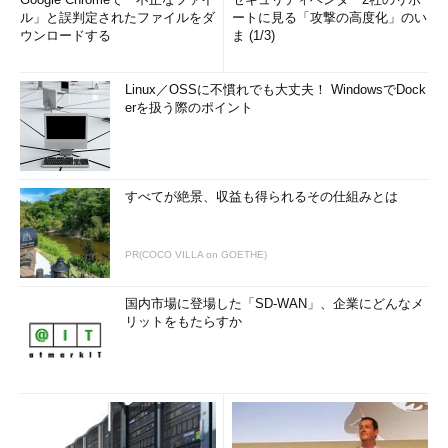
ル」と誤判定されたファイルをダ
ートに見る「攻撃の高度化」のい
ウンロードする
ま (1/3)
Linux／OSSに不慣れでも大丈夫！ WindowsでDock
erを扱う際のポイント
すべてが絶景、収益も得られるその仕組みとは
PR(COCO VILLA on GOETHE)
国内市場に登場した「SD-WAN」、企業にどんなメ
リットをもたらすか