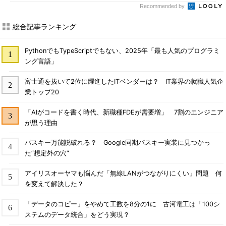
Recommended by
総合記事ランキング
PythonでもTypeScriptでもない、2025年「最も人気のプログラミ
ング言語」
富士通を抜いて2位に躍進したITベンダーは？ IT業界の就職人気企
業トップ20
「AIがコードを書く時代、新職種FDEが需要増」 7割のエンジニア
が思う理由
パスキー万能説破れる？ Google同期パスキー実装に見つかっ
た“想定外の穴”
アイリスオーヤマも悩んだ「無線LANがつながりにくい」問題 何
を変えて解決した？
「データのコピー」をやめて工数を8分の1に 古河電工は「100シ
ステムのデータ統合」をどう実現？