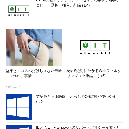
Excelの基本オブジェクト「セル」の参照、移動、
コピー、選択、挿入、削除 (1/4)
堅牢さ・コスパだけじゃない最新
5分で絶対に分かるWebフィルタ
「arrows」事情
リング（上級編） (1/5)
PR(arrows)
英語版と日本語版、どっちのOS環境が使いやす
い？
IEと.NET Frameworkのサポートポリシーが変わり