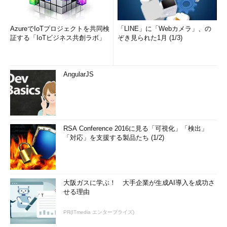
AzureでIoTプロジェクトを共同検
「LINE」に「Webカメラ」、の
証する「IoTビジネス共創ラボ」
ぞき見られた1月 (1/3)
AngularJS
RSA Conference 2016に見る「可視化」「検出」
「対応」を支援する製品たち (1/2)
大阪ガスに学ぶ！ 大手企業が生成AI導入を成功さ
せる理由
PR(ITmedia エンタープライズ)