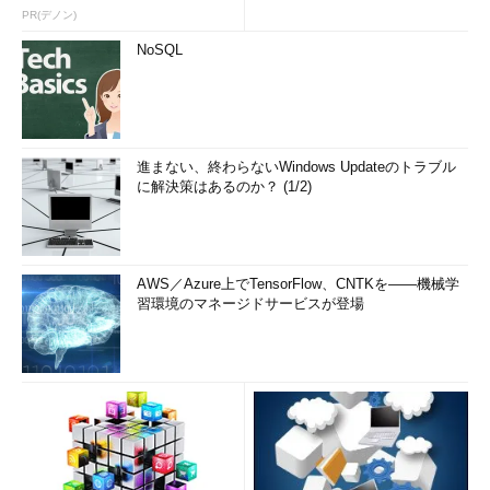
PR(デノン)
NoSQL
進まない、終わらないWindows Updateのトラブル
に解決策はあるのか？ (1/2)
AWS／Azure上でTensorFlow、CNTKを――機械学
習環境のマネージドサービスが登場