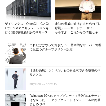
ザイリンクス、OpenCL、C／C+
未知の脅威に対抗するための「6
+でFPGAアクセラレーションを
原則」――ガートナー サミット
行う開発環境最新版のリリースを
から学ぶ、これからの情報セキュ
発表
リティ対策
これだけはやっておきたい！ 基本的なサーバー管理
に役立つグループポリシー設定
【西野亮廣】つくりたいものを追求できる環境の作
り方とは
PR(FINCHI on GOETHE)
“Windows 10へのアップグレード：失敗”はエラーで
はなかった――アップグレードインストールの簡単
まとめ (1/3...