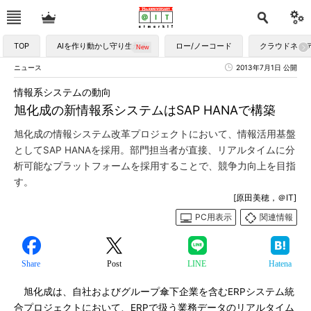
TOP
AIを作り動かし守り生かす
ロー/ノーコード
クラウドネイ
ニュース
2013年7月1日 公開
情報系システムの動向
旭化成の新情報系システムはSAP HANAで構築
旭化成の情報システム改革プロジェクトにおいて、情報活用基盤
としてSAP HANAを採用。部門担当者が直接、リアルタイムに分
析可能なプラットフォームを採用することで、競争力向上を目指
す。
[原田美穂，＠IT]
PC用表示
関連情報
Share
Post
LINE
Hatena
旭化成は、自社およびグループ傘下企業を含むERPシステム統
合プロジェクトにおいて、ERPで扱う業務データのリアルタイム