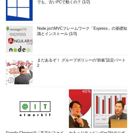
でも、古いPCで動くの？ (1/2)
Node.jsのMVCフレームワーク「Express」の基礎知
識とインストール (1/3)
まだあるぞ！ グループポリシーの“鉄板”設定パート
2
Google Chromeで「不正なファイ
セキュリティベンダー2社のリポ