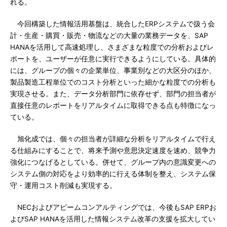
れる。
今回構築した情報活用基盤は、統合したERPシステムで扱う会
計・生産・購買・販売・物流などの大量の業務データを、SAP
HANAを活用して高速処理し、さまざまな粒度での分析およびレ
ポートを、ユーザーが任意に実行できるようにしている。具体的
には、グループの個々の企業単位、事業別などの大区分のほか、
製品製造工程単位でのコスト分析といった細かな粒度での分析も
実現させる。また、データ分析部門に依存せず、部門の担当者が
直接任意のレポートをリアルタイムに取得できる点も特徴になっ
ている。
旭化成では、個々の担当者が詳細な分析をリアルタイムで行え
る仕組みにすることで、将来予測や意思決定速度を速め、競争力
強化につなげるとしている。併せて、グループ内の意識変更への
システム側の対応をより効率的に行える体制を整え、システム保
守・運用コスト削減も実現する。
NECおよびアビームコンアルティングでは、今後もSAP ERPお
よびSAP HANAを活用した情報システム改革の支援を拡大してい