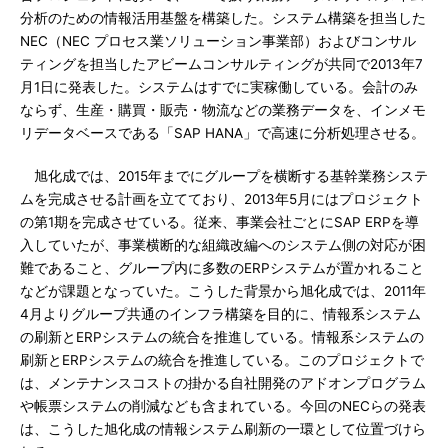
分析のための情報活用基盤を構築した。システム構築を担当した
NEC（NEC プロセス業ソリューション事業部）およびコンサル
ティングを担当したアビームコンサルティングが共同で2013年7
月1日に発表した。システムはすでに実稼働している。会計のみ
ならず、生産・購買・販売・物流などの業務データを、インメモ
リデータベースである「SAP HANA」で高速に分析処理させる。
旭化成では、2015年までにグループを横断する基幹業務システ
ムを完成させる計画を立てており、2013年5月にはプロジェクト
の第1期を完成させている。従来、事業会社ごとにSAP ERPを導
入していたが、事業横断的な組織改編へのシステム側の対応が困
難であること、グループ内に多数のERPシステムが置かれること
などが課題となっていた。こうした背景から旭化成では、2011年
4月よりグループ共通のインフラ構築を目的に、情報系システム
の刷新とERPシステムの統合を推進している。情報系システムの
刷新とERPシステムの統合を推進している。このプロジェクトで
は、メンテナンスコストの掛かる自社開発のアドオンプログラム
や帳票システムの削減なども含まれている。今回のNECらの発表
は、こうした旭化成の情報システム刷新の一環として位置づけら