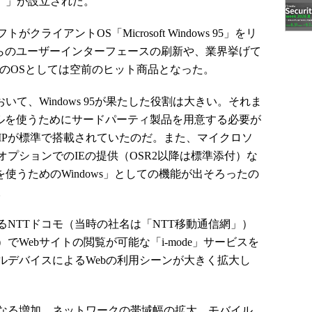
m（W3C）」が設立された。
クライアントOS「Microsoft Windows 95」をリ
sからのユーザーインターフェースの刷新や、業界挙げて
CのOSとしては空前のヒット商品となった。
て、Windows 95が果たした役割は大きい。それま
プロトコルを使うためにサードパーティ製品を用意する必要が
TCP/IPが標準で搭載されていたのだ。また、マイクロソ
プションでのIEの提供（OSR2以降は標準添付）な
使うためのWindows」としての機能が出そろったの
。
るNTTドコモ（当時の社名は「NTT移動通信網」）
Webサイトの閲覧が可能な「i-mode」サービスを
ルデバイスによるWebの利用シーンが大きく拡大し
らなる増加、ネットワークの帯域幅の拡大、モバイル