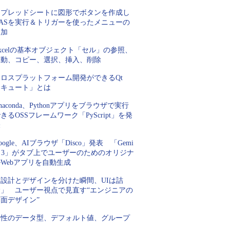
スプレッドシートに図形でボタンを作成し
GASを実行＆トリガーを使ったメニューの
追加
xcelの基本オブジェクト「セル」の参照、
移動、コピー、選択、挿入、削除
クロスプラットフォーム開発ができるQt
「キュート」とは
naconda、Pythonアプリをブラウザで実行
きるOSSフレームワーク「PyScript」を発
表
oogle、AIブラウザ「Disco」発表 「Gemi
i 3」がタブ上でユーザーのためのオリジナ
Webアプリを自動生成
「設計とデザインを分けた瞬間、UIは詰
む」 ユーザー視点で見直す“エンジニアの
面デザイン”
属性のデータ型、デフォルト値、グループ