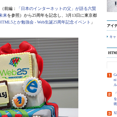
」（前編：
「日本のインターネットの父」が語る六賢
未来
を参照）から25周年を記念し、3月13日に東京都
HTML5とか勉強会 - Web生誕25周年記念イベント
」
アイ
キャ
HT
G
n
ル