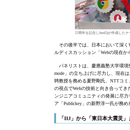
25周年を記念しhtml5jが作成した
その後半では、日本において深くW
ルディスカッション「Webの現在か
パネリストは、慶應義塾大学環境情
mode」の立ち上げに尽力し、現在
聘教授を務める夏野剛氏、NTTコ
の視点でWebの技術と向き合ってきた小
ンジニアコミュニティの発展に尽力
ア「Publickey」の新野淳一氏が務
「IIJ」から「東日本大震災