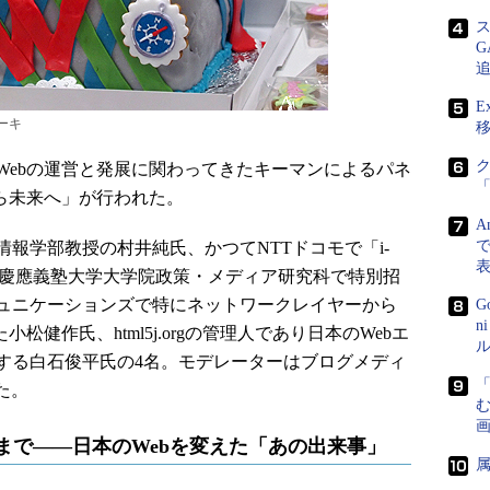
E
ケーキ
ebの運営と発展に関わってきたキーマンによるパネ
ら未来へ」が行われた。
A
で
報学部教授の村井純氏、かつてNTTドコモで「i-
は慶應義塾大学大学院政策・メディア研究科で特別招
ミュニケーションズで特にネットワークレイヤーから
G
n
松健作氏、html5j.orgの管理人であり日本のWebエ
ル
する白石俊平氏の4名。モデレーターはブログメディ
めた。
画
」まで――日本のWebを変えた「あの出来事」