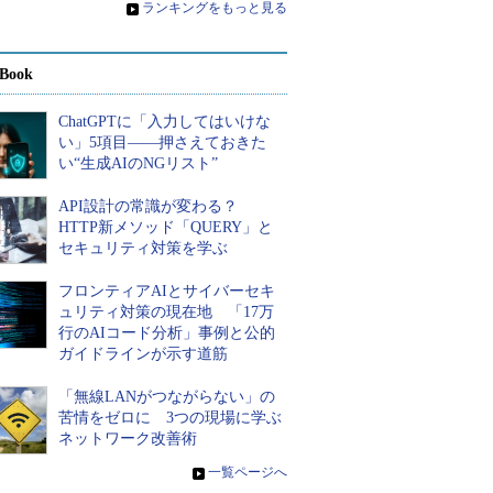
»
ランキングをもっと見る
Book
ChatGPTに「入力してはいけな
い」5項目――押さえておきた
い“生成AIのNGリスト”
API設計の常識が変わる？
HTTP新メソッド「QUERY」と
セキュリティ対策を学ぶ
フロンティアAIとサイバーセキ
ュリティ対策の現在地 「17万
行のAIコード分析」事例と公的
ガイドラインが示す道筋
「無線LANがつながらない」の
苦情をゼロに 3つの現場に学ぶ
ネットワーク改善術
»
一覧ページへ