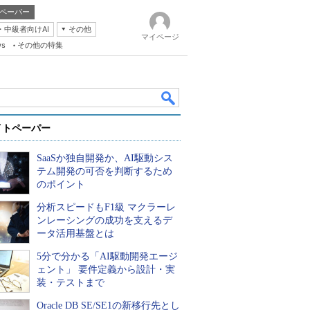
ペーパー
・中級者向けAI
その他
マイページ
ws
その他の特集
イトペーパー
SaaSか独自開発か、AI駆動シス
テム開発の可否を判断するため
のポイント
分析スピードもF1級 マクラーレ
k
ンレーシングの成功を支えるデ
ータ活用基盤とは
5分で分かる「AI駆動開発エージ
ェント」 要件定義から設計・実
装・テストまで
Oracle DB SE/SE1の新移行先とし