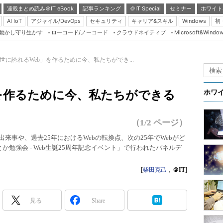
連載まとめ読み＠IT eBook
記事ランキング
＠IT Special
セミナー
ホワイト
AI IoT
アジャイル/DevOps
セキュリティ
キャリア&スキル
Windows
初
り動かし守り生かす
ローコード/ノーコード
クラウドネイティブ
Microsoft&Windo
Server & Storage
HTML5 + UX
世に誇れるWeb」を作るために今、私たちができ...
Smart & Social
Coding Edge
を作るために今、私たちができる
ホワ
Java Agile
Database Expert
（1/2 ページ）
Linux ＆ OSS
出来事や、過去25年におけるWebの転換点、次の25年でWebがど
とか勉強会 - Web生誕25周年記念イベント」で行われたパネルデ
Master of IP Networ
Security & Trust
[
柴田克己
，
＠IT
]
Test & Tools
Insider.NET
見る
Share
ブログ