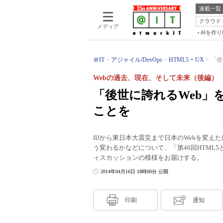
連載一覧
クラウド
メディア
AIを作
＠IT
アジャイル/DevOps
HTML5 + UX
「後
Webの過去、現在、そして未来（後編）
「後世に誇れるWeb」
ことを
IIJから東日本大震災まで日本のWebを変えた
う変わるかなどについて、「第46回HTML5
ィスカッションの模様をお届けする。
2014年04月16日 18時00分 公開
印刷
通知