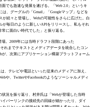
面でも急速な発展を遂げる。「Web 2.0」というキ
は、グーグルの「Gmail」「Googleマップ」などを
スが続々と登場し、Webの可能性をさらに広げた。白
グルが毎日のように新しいAPIをリリースし、私もそれ
が非常に面白い時代でした」と振り返る。
が登場。2009年には当時ドラフト段階にあった
で、それまでテキストとメディアデータを統合したコン
ebが、次第にアプリケーション構築プラットフォーム
後には、テレビや電話といった従来のメディアに加え、
、TwitterやFacebookのようなソーシャルメディ
。
の状況を振り返り、村井氏は「Webが登場した当時
。ハイパーリンクの接続先の回線が細かったり、ダイ
ったりといった状況がある間は問題も多かった。Web