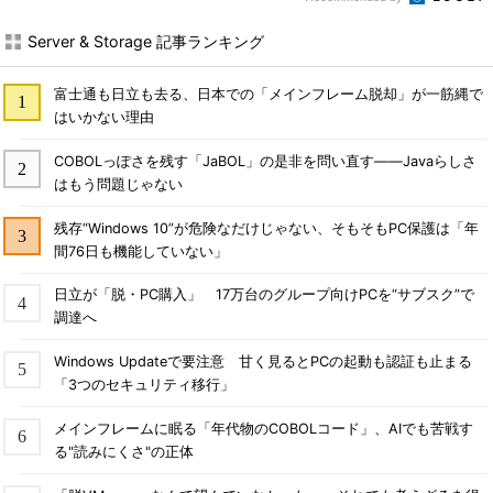
Server & Storage 記事ランキング
富士通も日立も去る、日本での「メインフレーム脱却」が一筋縄で
はいかない理由
COBOLっぽさを残す「JaBOL」の是非を問い直す――Javaらしさ
はもう問題じゃない
残存“Windows 10”が危険なだけじゃない、そもそもPC保護は「年
間76日も機能していない」
日立が「脱・PC購入」 17万台のグループ向けPCを“サブスク”で
調達へ
Windows Updateで要注意 甘く見るとPCの起動も認証も止まる
「3つのセキュリティ移行」
メインフレームに眠る「年代物のCOBOLコード」、AIでも苦戦す
る"読みにくさ"の正体