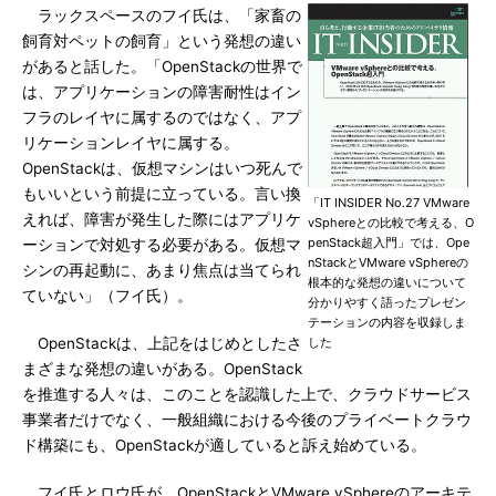
ラックスペースのフイ氏は、「家畜の
飼育対ペットの飼育」という発想の違い
があると話した。「OpenStackの世界で
は、アプリケーションの障害耐性はイン
フラのレイヤに属するのではなく、アプ
リケーションレイヤに属する。
OpenStackは、仮想マシンはいつ死んで
もいいという前提に立っている。言い換
「IT INSIDER No.27 VMware
えれば、障害が発生した際にはアプリケ
vSphereとの比較で考える、O
penStack超入門」では、Ope
ーションで対処する必要がある。仮想マ
nStackとVMware vSphereの
シンの再起動に、あまり焦点は当てられ
根本的な発想の違いについて
ていない」（フイ氏）。
分かりやすく語ったプレゼン
テーションの内容を収録しま
OpenStackは、上記をはじめとしたさ
した
まざまな発想の違いがある。OpenStack
を推進する人々は、このことを認識した上で、クラウドサービス
事業者だけでなく、一般組織における今後のプライベートクラウ
ド構築にも、OpenStackが適していると訴え始めている。
フイ氏とロウ氏が、OpenStackとVMware vSphereのアーキテ