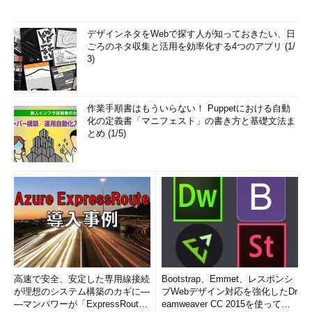
デザインネタをWebで探す人が知っておきたい、日
ごろのネタ収集と活用を効率化する4つのアプリ (1/
3)
作業手順書はもういらない！ Puppetにおける自動
化の定義書「マニフェスト」の書き方と基礎文法ま
とめ (1/5)
高速で安全、安定した専用線接続
Bootstrap、Emmet、レスポンシ
が理想のシステム構築のカギに―
ブWebデザイン対応を強化したDr
―マンパワーが「ExpressRout
eamweaver CC 2015を使って