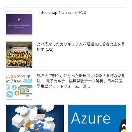
e」を導入した理由
み...
「Bootstrap 4 alpha」が登場
より広がったカリキュラムを通過点に若者は上を目
指す (1/2)
勉強会で明らかになった医療向けOSSの多様な活用
法──電子カルテ、臨床試験データ解析、日本語医
学用語プラットフォーム、画...