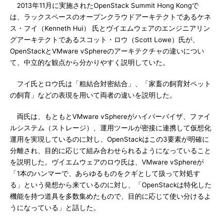
2013年11月に実施されたOpenStack Summit Hong Kongで
は、ラックスペースのオープンクラウドアーキテクトであるケネ
ス・フイ（Kenneth Hui） 氏とヴイエムウェアのエンジニアリン
グアーキテクトであるスコット・ロウ（Scott Lowe）氏が、
OpenStackとVMware vSphereのアーキテクチャの違いについ
て、中立的な観点から分かりやすく説明していた。
フイ氏とロウ氏は「粗結合対密結合」、「家畜の飼育対ペット
の飼育」などの表現を用いて両者の違いを説明した。
両氏は、もともとVMware vSphereがハイパーバイザ、ファイ
ルシステム（ストレージ）、運用ツールが密接に連携して仮想化
運用を実現しているのに対し、OpenStackはこの3要素が明確に
分離され、目的に応じて組み合わせられるようになっていること
を説明した。ヴイエムウェアのロウ氏は、VMware vSphereが
「1本のハンマーで、あらゆるものをクギとして扱って対処す
る」という発想から来ているのに対し、「OpenStackは特化した
機能を持つ道具を多数集めたもので、目的に応じて使い分けるよ
うになっている」と話した。