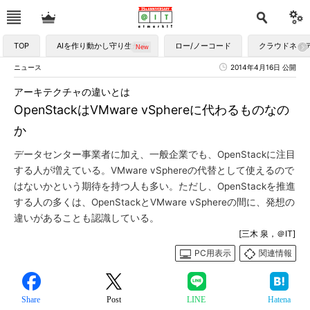
TOP
AIを作り動かし守り生かす
ロー/ノーコード
クラウドネイ
ニュース
2014年4月16日 公開
アーキテクチャの違いとは
OpenStackはVMware vSphereに代わるものなの
か
データセンター事業者に加え、一般企業でも、OpenStackに注目
する人が増えている。VMware vSphereの代替として使えるので
はないかという期待を持つ人も多い。ただし、OpenStackを推進
する人の多くは、OpenStackとVMware vSphereの間に、発想の
違いがあることも認識している。
[三木 泉，＠IT]
PC用表示
関連情報
Share
Post
LINE
Hatena