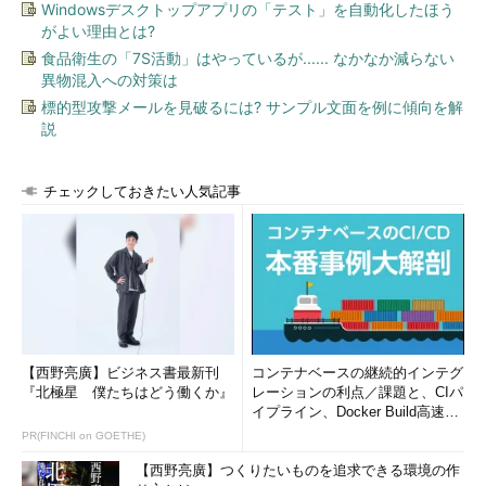
Windowsデスクトップアプリの「テスト」を自動化したほう
がよい理由とは?
食品衛生の「7S活動」はやっているが...... なかなか減らない
異物混入への対策は
標的型攻撃メールを見破るには? サンプル文面を例に傾向を解
説
チェックしておきたい人気記事
【西野亮廣】ビジネス書最新刊
コンテナベースの継続的インテグ
『北極星 僕たちはどう働くか』
レーションの利点／課題と、CIパ
イプライン、Docker Build高速化
のコツ (1/2...
PR(FINCHI on GOETHE)
【西野亮廣】つくりたいものを追求できる環境の作