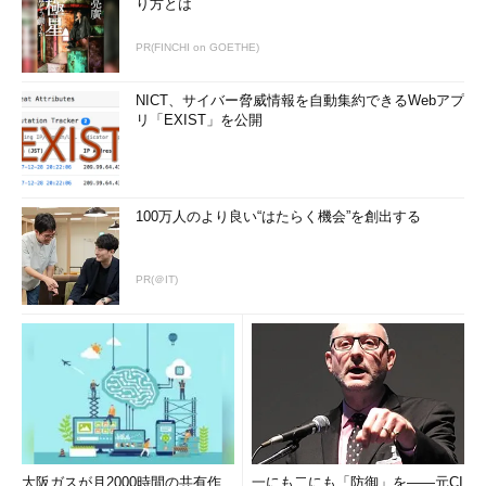
り方とは
PR(FINCHI on GOETHE)
NICT、サイバー脅威情報を自動集約できるWebアプ
リ「EXIST」を公開
100万人のより良い“はたらく機会”を創出する
PR(＠IT)
大阪ガスが月2000時間の共有作
一にも二にも「防御」を――元CI