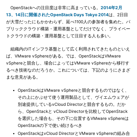
OpenStackへの注目度は非常に高まっている。
2014年2月
13、14日に開催されたOpenStack Days Tokyo 2014
は、2日目
が大雪だったにもかかわらず、延べ1100人の参加者を集めた。パ
ブリッククラウド構築・運用基盤としてだけでなく、プライベー
トクラウドの構築・運用基盤として注目する人も多い。
組織内のITインフラ基盤として広く利用されてきたものといえ
ば、VMware vSphereがある。では、OpenStackはVMware
vSphereと競合し、場合によってはVMware vSphereから移行す
るべき技術なのだろうか。これについては、下記のようにさまざ
まな意見がある。
OpenStackはVMware vSphereと競合するものではなく、
その上にかぶせて使う運用製品として、ヴイエムウェアが
別途提供しているvCloud Directorと競合するもの。だか
ら、OpenStackと vCloud Directorを比較してOpenStack
を選択した場合も、その下に位置するVMware vSphereは
OpenStackの下で使い続けるべき
OpenStackはvCloud DirectorとVMware vSphereの組み合