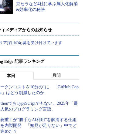
京セラなど4社に学ぶ属人化解消
&効率化の秘訣
ティメディアからのお知らせ
リア採用の応募を受け付けています
ing Edge 記事ランキング
月間
本日
ークンコストを10分の1に 「GitHub Cop
lot」はどう削減したのか
ythonでもTypeScriptでもない、2025年「最
も人気のプログラミング言語」
菱重工が“勝手なAI利用”を解消する仕組
みを内製開発 「知見が足りない」中でど
う進めた？