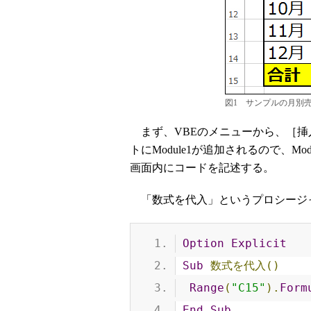
図1 サンプルの月別
まず、VBEのメニューから、［挿
トにModule1が追加されるので、M
画面内にコードを記述する。
「数式を代入」というプロシージャ
Option
Explicit
Sub
数式を代入()
Range
(
"C15"
).
Form
End
Sub