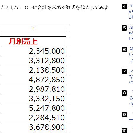
エ
たとして、C15に合計を求める数式を代入してみよ
e
A
u
P
る
「