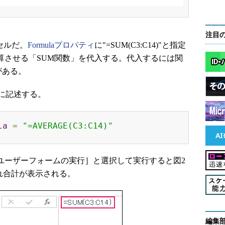
注目
るセルだ。
Formulaプロパティ
に"=SUM(C3:C14)"と指定
計算させる「SUM関数」を代入する。代入するには関
がある。
に記述する。
la
=
"=AVERAGE(C3:C14)"
/ユーザーフォームの実行］と選択して実行すると図2
れ合計が表示される。
編集