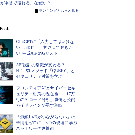
だが本番で壊れる、なぜか？
»
ランキングをもっと見る
Book
ChatGPTに「入力してはいけな
い」5項目――押さえておきた
い“生成AIのNGリスト”
API設計の常識が変わる？
HTTP新メソッド「QUERY」と
セキュリティ対策を学ぶ
フロンティアAIとサイバーセキ
ュリティ対策の現在地 「17万
行のAIコード分析」事例と公的
ガイドラインが示す道筋
「無線LANがつながらない」の
苦情をゼロに 3つの現場に学ぶ
ネットワーク改善術