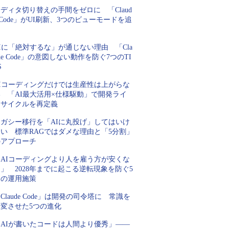
ディタ切り替えの手間をゼロに 「Claud
 Code」がUI刷新、3つのビューモードを追
加
Iに「絶対するな」が通じない理由 「Cla
de Code」の意図しない動作を防ぐ7つのTI
S
AIコーディングだけでは生産性は上がらな
い 「AI最大活用×仕様駆動」で開発ライ
フサイクルを再定義
レガシー移行を「AIに丸投げ」してはいけ
ない 標準RAGではダメな理由と「5分割」
のアプローチ
「AIコーディングより人を雇う方が安くな
」 2028年までに起こる逆転現象を防ぐ5
つの運用施策
Claude Code」は開発の司令塔に 常識を
一変させた5つの進化
「AIが書いたコードは人間より優秀」――