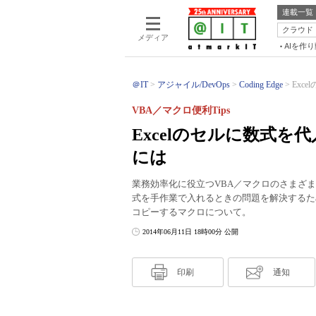
連載一覧
クラウド
メディア
AIを作
＠IT
アジャイル/DevOps
Coding Edge
Exc
VBA／マクロ便利Tips
Excelのセルに数式
には
業務効率化に役立つVBA／マクロのさまざま
式を手作業で入れるときの問題を解決するた
コピーするマクロについて。
2014年06月11日 18時00分 公開
印刷
通知