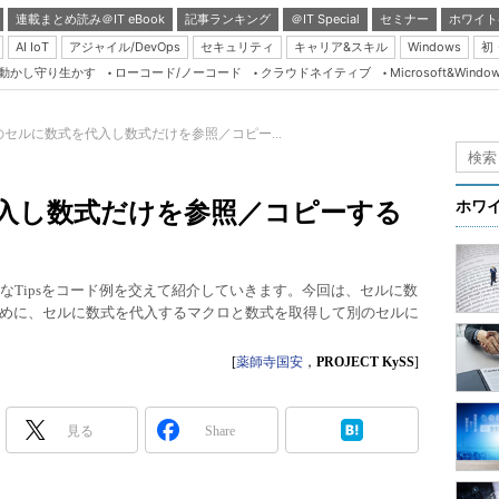
連載まとめ読み＠IT eBook
記事ランキング
＠IT Special
セミナー
ホワイト
AI IoT
アジャイル/DevOps
セキュリティ
キャリア&スキル
Windows
初
り動かし守り生かす
ローコード/ノーコード
クラウドネイティブ
Microsoft&Windo
Server & Storage
HTML5 + UX
elのセルに数式を代入し数式だけを参照／コピー...
Smart & Social
Coding Edge
を代入し数式だけを参照／コピーする
ホワ
Java Agile
Database Expert
なTipsをコード例を交えて紹介していきます。今回は、セルに数
Linux ＆ OSS
めに、セルに数式を代入するマクロと数式を取得して別のセルに
Master of IP Networ
[
薬師寺国安
，
PROJECT KySS
]
Security & Trust
Test & Tools
見る
Share
Insider.NET
ブログ