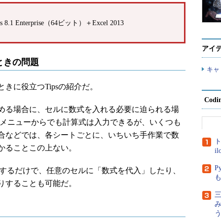
 8.1 Enterprise（64ビット）＋Excel 2013
アイ
ときの問題
キャ
に役立つTipsの紹介だ。
Cod
める場合に、セルに数式を入れる必要に迫られる場
lのメニューからでも計算式は入力できるが、いくつも
合などでは、各シートごとに、いちいち手作業で数
ト
かることこの上ない。
i
P
するだけで、任意のセルに「数式を代入」したり、
りすることも可能だ。
三