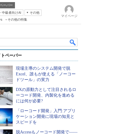
ペーパー
・中級者向けAI
その他
マイページ
ws
その他の特集
イトペーパー
現場主導のシステム開発で脱
Excel、誰もが使える「ノーコー
ドツール」の実力
DXの原動力として注目されるロ
k
ーコード開発、内製化を進める
には何が必要?
「ローコード開発」入門:アプリ
ケーション開発に現場の知見と
スピードを
脱Accessもノーコード開発で――