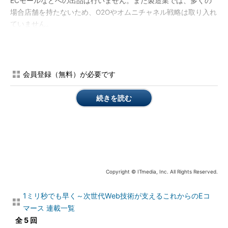
ECモールなどへの出品は行いません。また製造業では、多くの
場合店舗を持たないため、O2Oやオムニチャネル戦略は取り入れ
ていません。
会員登録（無料）が必要です
続きを読む
図2 製造業と小売業でのEコマースへの取り組みの違い
このように、業態によりEコマースサイトへの取り組みは大き
Copyright © ITmedia, Inc. All Rights Reserved.
く異なっているのです。
1ミリ秒でも早く～次世代Web技術が支えるこれからのEコ
Amazonで「購入されない商品」ランキングに見る特徴
マース 連載一覧
若干脱線しますが、Eコマースサイトではしばしば、規模の大
全 5 回