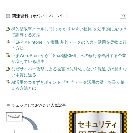
トでも、“得意な分野”と“不得意な分野”があるのです。
関連資料（ホワイトペーパー）
PR
この流れは、新興Eコマースサイトの成長からもうかがい知る
ことができます。
標的型攻撃メールに“引っかかりやすい社員”を効果的に見つけ
て訓練する方法
図4は新興Eコマースサイトの成長と流通規模を示したもので
「ERP × kintone」で実践 基幹データの入力・活用を柔軟に行
す。GrouponやEtsyなど既に老舗に分類できる事業者に混じっ
う方法
て、ZulilyやFabなど、創業から数年以内の事業者がランキングさ
いまWordPressから「SaaS型CMS」への移行を検討する企業
れています。これらの新興事業者が“得意な分野”を絞って戦略的
が増えている理由
に売り上げを伸ばしてきたことを意味するものといえるでしょ
なぜサイバー攻撃による被害は沈静化しない? 報道では見えな
う。
い本質に迫る
AI活用のつまずきポイント 「社内データ活用の壁」を乗り越
える方法とは
チェックしておきたい人気記事