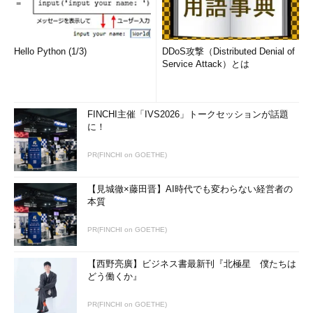
Hello Python (1/3)
DDoS攻撃（Distributed Denial of
Service Attack）とは
図4 新興Eコマースサイトの成長と流通規模
今も昔もビジネスにおいて「的確にターゲットを絞り、他社と
は異なる強固な市場基盤を作っていく」手法が王道であることに
FINCHI主催「IVS2026」トークセッションが話題
変わりはありません。自社のファンを作り、一緒に成長していく
に！
ことが、どのようなビジネスでも成功への第一歩なのです。
PR(FINCHI on GOETHE)
Eコマースを加速させるビジネスモデル
【見城徹×藤田晋】AI時代でも変わらない経営者の
第2回の「
もはや当たり前？ CDNとクラウドを活用した構成
」
本質
でも紹介した通り、Eコマースにおいては、ビジネスを加速させ
るためさまざまな手法が活用されてきました。
PR(FINCHI on GOETHE)
例えば、マーケットプレイスによる
売買仲介
や、オススメ商品
【西野亮廣】ビジネス書最新刊『北極星 僕たちは
どう働くか』
を提示する
レコメンド機能
、集団購入による
ディスカウント
、サ
ブスクリプションによる
予約購入
、
ユーザー参加型の商品開発と
PR(FINCHI on GOETHE)
販売
、期間限定による
フラッシュセールス
など、主に6つのトレ