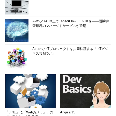
AWS／Azure上でTensorFlow、CNTKを――機械学
習環境のマネージドサービスが登場
AzureでIoTプロジェクトを共同検証する「IoTビジ
ネス共創ラボ」
「LINE」に「Webカメラ」、の
AngularJS