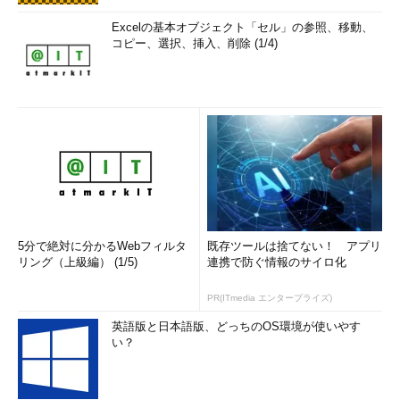
Excelの基本オブジェクト「セル」の参照、移動、
コピー、選択、挿入、削除 (1/4)
5分で絶対に分かるWebフィルタ
既存ツールは捨てない！ アプリ
図6 Eコマースサイト・リニューアルとその対応方法
リング（上級編） (1/5)
連携で防ぐ情報のサイロ化
EC SaaSの場合、自社独自の機能を追加することは不可能です
PR(ITmedia エンタープライズ)
ので、多くのECサイトではECパッケージソフトに直接手を入
英語版と日本語版、どっちのOS環境が使いやす
れ、独自開発を行っています。また、ここ数年のクラウド化の流
い？
れを受けて、EコマースでもPaaS（Platform as a Service）によ
るシステム構築という手法も取られ始めました。