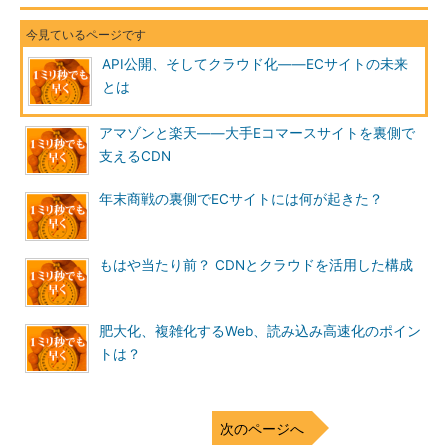
小を問わず、購買行動と顧客層に特徴が見られます。
図3は「Amazonで購入されない商品ランキング」を示したも
API公開、そしてクラウド化――ECサイトの未来
のです。上位には「食品」と「貴金属」が入っています。私もこ
とは
のグラフを見るまで気付いていませんでしたが、言われてみれ
ば、Amazon経由で食品や貴金属を購入した経験はありませんで
アマゾンと楽天――大手Eコマースサイトを裏側で
した。
支えるCDN
年末商戦の裏側でECサイトには何が起きた？
もはや当たり前？ CDNとクラウドを活用した構成
肥大化、複雑化するWeb、読み込み高速化のポイン
トは？
図3 Amazonで購買されない商品ランキング
これはあくまで一つの指標値ですので、このリサーチ結果全て
次のページへ
が正しいとは言い切れませんが、このように巨大Eコマースサイ