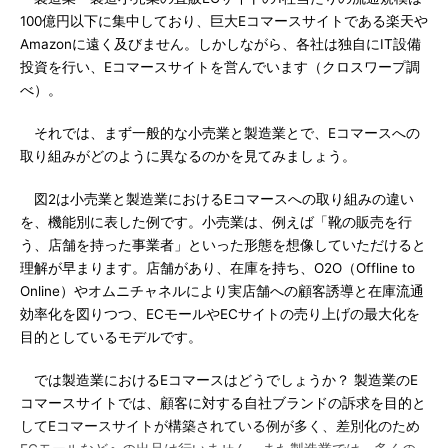
100億円以下に集中しており、巨大Eコマースサイトである楽天や
Amazonに遠く及びません。しかしながら、各社は独自にIT設備
投資を行い、Eコマースサイトを営んでいます（クロスワープ調
べ）。
それでは、まず一般的な小売業と製造業とで、Eコマースへの
取り組みがどのように異なるのかを見てみましょう。
図2は小売業と製造業におけるEコマースへの取り組みの違い
を、機能別に表した例です。小売業は、例えば「靴の販売を行
う、店舗を持った事業者」といった形態を想像していただけると
理解が早まります。店舗があり、在庫を持ち、O2O（Offline to
Online）やオムニチャネルにより実店舗への顧客誘導と在庫流通
効率化を図りつつ、ECモールやECサイトの売り上げの最大化を
目的としているモデルです。
では製造業におけるEコマースはどうでしょうか？ 製造業のE
コマースサイトでは、顧客に対する自社ブランドの訴求を目的と
してEコマースサイトが構築されている例が多く、差別化のため