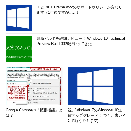
ECサイトをリニューアルする目的のほとんどが「新しいUI/UX
IEと.NET Frameworkのサポートポリシーが変わり
による商品訴求の強化」となっています。図7に示したZapposは
ます（1年後ですが……）
そうした新しいUI/UXの一例です。こうした目的を達成するた
め、必然的に、既存システムの機能を損なうことなく迅速なカス
タマイズ対応が求められることになります。
最新ビルドを詳細レビュー！ Windows 10 Technical
Preview Build 9926がやってきた ...
図7 Zapposにおける360°視点での商品陳列
Eコマースサイトのこれから
Google Chromeの「拡張機能」と
祝、Windows 7のWindows 10無
は？
償アップグレード！ でも、古いP
Cで動くの？ (1/2)