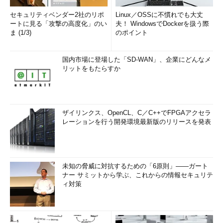
セキュリティベンダー2社のリポ
Linux／OSSに不慣れでも大丈
ートに見る「攻撃の高度化」のい
夫！ WindowsでDockerを扱う際
ま (1/3)
のポイント
国内市場に登場した「SD-WAN」、企業にどんなメ
リットをもたらすか
ザイリンクス、OpenCL、C／C++でFPGAアクセラ
レーションを行う開発環境最新版のリリースを発表
未知の脅威に対抗するための「6原則」――ガート
ナー サミットから学ぶ、これからの情報セキュリテ
ィ対策