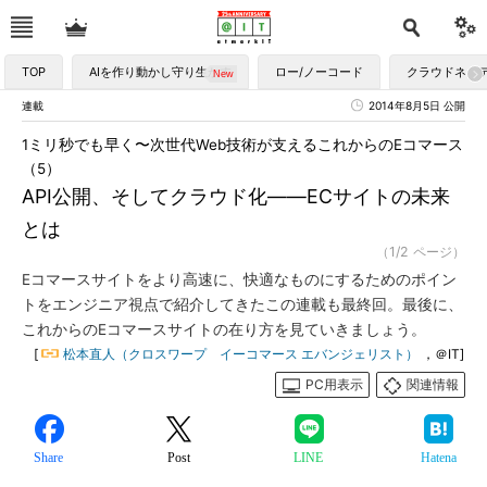
TOP
AIを作り動かし守り生かす
ロー/ノーコード
クラウドネイ
連載
2014年8月5日 公開
1ミリ秒でも早く〜次世代Web技術が支えるこれからのEコマース
（5）
API公開、そしてクラウド化――ECサイトの未来
とは
（1/2 ページ）
Eコマースサイトをより高速に、快適なものにするためのポイン
トをエンジニア視点で紹介してきたこの連載も最終回。最後に、
これからのEコマースサイトの在り方を見ていきましょう。
[
松本直人（クロスワープ イーコマース エバンジェリスト）
，＠IT]
PC用表示
関連情報
Share
Post
LINE
Hatena