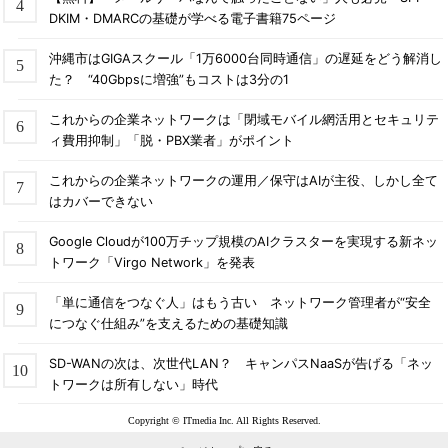
DKIM・DMARCの基礎が学べる電子書籍75ページ
沖縄市はGIGAスクール「1万6000台同時通信」の遅延をどう解消し
た？ “40Gbpsに増強”もコストは3分の1
これからの企業ネットワークは「閉域モバイル網活用とセキュリテ
ィ費用抑制」「脱・PBX業者」がポイント
これからの企業ネットワークの運用／保守はAIが主役、しかし全て
はカバーできない
Google Cloudが100万チップ規模のAIクラスターを実現する新ネッ
トワーク「Virgo Network」を発表
「単に通信をつなぐ人」はもう古い ネットワーク管理者が“安全
につなぐ仕組み”を支えるための基礎知識
SD-WANの次は、次世代LAN？ キャンパスNaaSが告げる「ネッ
トワークは所有しない」時代
Copyright © ITmedia Inc. All Rights Reserved.