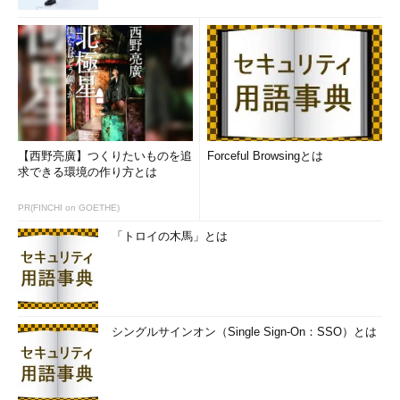
ンドがEコマース市場形成の手段として使われています。
さて、製造業のEコマースサイトを考えた場合、自社製品のみ
を販売するためマーケットプレイスによる手法は該当しません。
しかしその他の手法は全て、ビジネスを加速させる有効な起爆剤
と成り得ます（図5）。
【西野亮廣】つくりたいものを追
Forceful Browsingとは
求できる環境の作り方とは
PR(FINCHI on GOETHE)
「トロイの木馬」とは
図5 製造業が取り得るEコマースのビジネス手法
では、これらEコマースを加速させるビジネスモデルをサイト
へ取り込んでいくには、どうすれば良いのでしょうか？ システ
シングルサインオン（Single Sign-On：SSO）とは
ムエンジニア視点からひも解いていきましょう。
図6は、ECサイトのリニューアル時に見られるニーズと、その
実現のためによく取られる対応方法です。