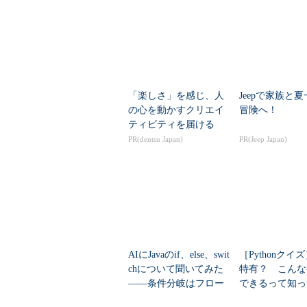
「楽しさ」を感じ、人
Jeepで家族と
の心を動かすクリエイ
冒険へ！
ティビティを届ける
PR(dentsu Japan)
PR(Jeep Japan)
AIにJavaのif、else、swit
［Pythonクイズ］
chについて聞いてみた
特有？ こんな
――条件分岐はフロー
できるって知っ
チャートの方が理解し
たか？