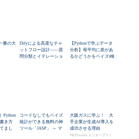
夏一番の大
Difyによる高度なチャ
【Pythonで学ぶデータ
ットフロー設計――質
分析】母平均に差があ
問分類とイテレーショ
るかどうかをベイズt検
ン、条件分岐の実装
定で調べる ～ 運動部と
非運動部の体力差はあ
るのか？
Python
コードなしでもベイズ
大阪ガスに学ぶ！ 大
書き方
統計ができる無料の神
手企業が生成AI導入を
てまし
ツール「JASP」 ～ マ
成功させる理由
ウス操作だけでここま
PR(ITmedia エンタープライ