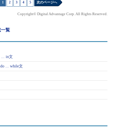
1
|
2
|
3
|
4
|
5
次のページへ
Copyright© Digital Advantage Corp. All Rights Reserved.
連載一覧
. in文
... while文