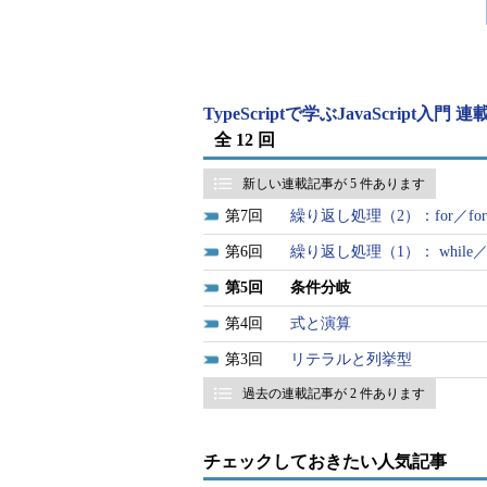
TypeScriptで学ぶJavaScript入門 
全 12 回
新しい連載記事が 5 件あります
7
繰り返し処理（2）：for／for ..
6
繰り返し処理（1）： while／do 
5
条件分岐
4
式と演算
3
リテラルと列挙型
過去の連載記事が 2 件あります
チェックしておきたい人気記事