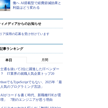
働へ AI搭載型で経費節減効果と
利益はどう変わる
ティメディアからのお知らせ
リア採用の応募を受け付けています
 記事ランキング
月間
本日
士通を抜いて2位に躍進したITベンダー
？ IT業界の就職人気企業トップ20
ythonでもTypeScriptでもない、2025年「最
も人気のプログラミング言語」
AIがコードを書く時代、新職種FDEが需
要増」 7割のエンジニアが思う理由