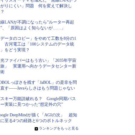
アイリスオーヤマも悩んだ「無線LANがつ
ながりにくい」問題 何を変えて解決し
た？
線LANが不調になったら“ルーター再起
動”、「原因はよく知らないが……」
「データのコピー」をやめて工数を8分の1
 古河電工は「100システムのデータ統
合」をどう実現？
光ファイバーはもう古い」「2035年宇宙
の旅」 実運用へ向かうデータセンター新
技術
OBOLっぽさを残す「JaBOL」の是非を問
直す――Javaらしさはもう問題じゃない
スキー万能説破れる？ Google同期パス
キー実装に見つかった“想定外の穴”
oogle DeepMindが描く「AGIの次」 超知
能に至る4つの経路と6つのボトルネック
»
ランキングをもっと見る