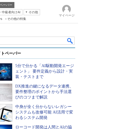
ペーパー
・中級者向けAI
その他
マイページ
ws
その他の特集
イトペーパー
5分で分かる「AI駆動開発エージ
ェント」 要件定義から設計・実
装・テストまで
DX推進の鍵になるデータ連携、
k
要件整理のポイントから手法選
びのコツまで解説
中身が全く分からないレガシー
システムも改修可能 AI活用で変
わるシステム開発
ローコード開発は人間とAIの協