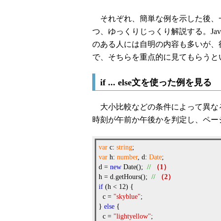
それぞれ、簡単な例を示した後、
つ、ゆっくりじっくり解説する。Jav
のある人には自明の内容も多いが、
で、そちらを重点的に見てもらうと
if ... else文を使った例を見る
大小比較などの条件によって異な
時刻が午前か午後かを判定し、ペー
var
c:
string
;
var
h:
number
, d:
Date
;
d =
new
Date();
//
（1）
h = d.getHours();
//
（2）
if
(h < 12) {
c =
"skyblue"
;
}
else
{
c =
"lightyellow"
;