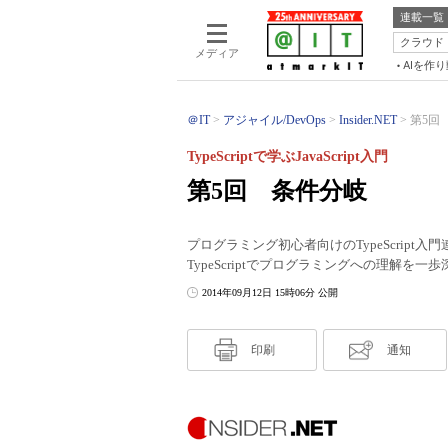
連載一覧
クラウド
メディア
AIを作
＠IT
アジャイル/DevOps
Insider.NET
第5回 条
TypeScriptで学ぶJavaScript入門
第5回 条件分岐
プログラミング初心者向けのTypeScrip
TypeScriptでプログラミングへの理解を一
2014年09月12日 15時06分 公開
印刷
通知