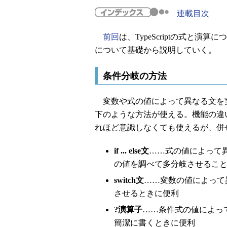
連載目次
前回
は、TypeScriptの式と
について基礎から説明していく。
条件分岐の方法
変数や式の値によって異なる文を
下のような方法が使える。機能の違
れほど意識しなくても使えるが、併
if ... else文
……式の値によって異
の値を調べて多分岐させるこ
switch文
……変数の値によって
させるときに便利
?演算子
……条件式の値によっ
簡潔に書くときに便利