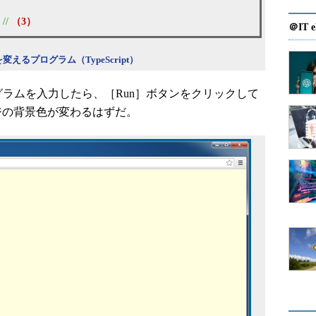
;
//
（3）
＠IT e
るプログラム（TypeScript）
プログラムを入力したら、［Run］ボタンをクリックして
ジの背景色が変わるはずだ。