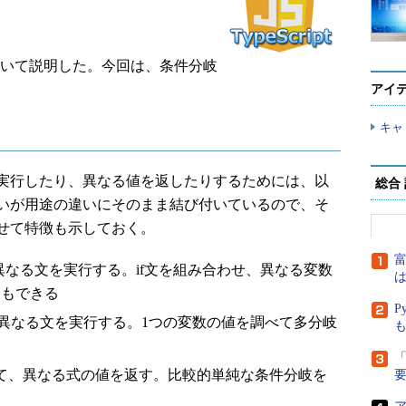
演算について説明した。今回は、条件分岐
アイ
キャ
実行したり、異なる値を返したりするためには、以
総合
いが用途の違いにそのまま結び付いているので、そ
せて特徴も示しておく。
富
なる文を実行する。if文を組み合わせ、異なる変数
は
ともできる
P
異なる文を実行する。1つの変数の値を調べて多分岐
「
て、異なる式の値を返す。比較的単純な条件分岐を