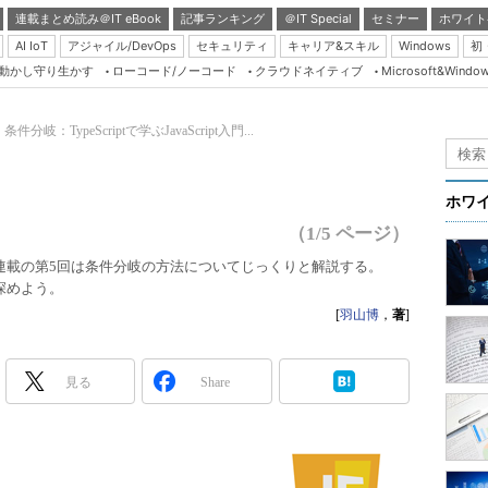
連載まとめ読み＠IT eBook
記事ランキング
＠IT Special
セミナー
ホワイト
AI IoT
アジャイル/DevOps
セキュリティ
キャリア&スキル
Windows
初
り動かし守り生かす
ローコード/ノーコード
クラウドネイティブ
Microsoft&Windo
Server & Storage
HTML5 + UX
件分岐：TypeScriptで学ぶJavaScript入門...
Smart & Social
Coding Edge
ホワ
Java Agile
（1/5 ページ）
Database Expert
t入門連載の第5回は条件分岐の方法についてじっくりと解説する。
歩深めよう。
Linux ＆ OSS
[
羽山博
，
著
]
Master of IP Networ
Security & Trust
見る
Share
Test & Tools
Insider.NET
ブログ