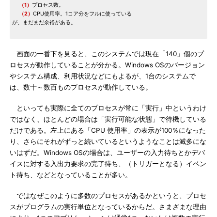
（1）
プロセス数。
（2）
CPU使用率。1コア分をフルに使っている
が、まだまだ余裕がある。
画面の一番下を見ると、このシステムでは現在「140」個のプ
ロセスが動作していることが分かる。Windows OSのバージョン
やシステム構成、利用状況などにもよるが、1台のシステムで
は、数十～数百ものプロセスが動作している。
といっても実際に全てのプロセスが常に「実行」中というわけ
ではなく、ほとんどの場合は「実行可能な状態」で待機している
だけである。左上にある「CPU 使用率」の表示が100％になった
り、さらにそれがずっと続いているというようなことは滅多にな
いはずだ。Windows OSの場合は、ユーザーの入力待ちとかデバ
イスに対する入出力要求の完了待ち、（トリガーとなる）イベン
ト待ち、などとなっていることが多い。
ではなぜこのように多数のプロセスがあるかというと、プロセ
スがプログラムの実行単位となっているからだ。さまざまな理由