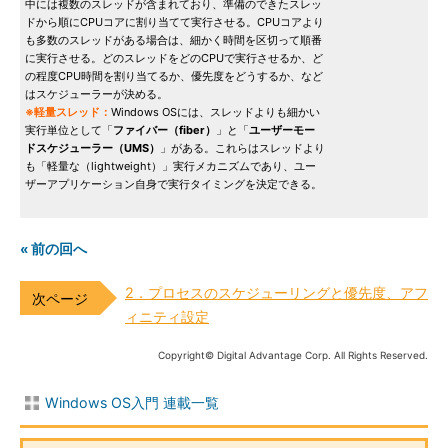
中には複数のスレッドが含まれており、準備のできたスレッ
ドから順にCPUコアに割り当てて実行させる。CPUコアより
も多数のスレッドがある場合は、細かく時間を区切って順番
に実行させる。どのスレッドをどのCPUで実行させるか、ど
の程度CPU時間を割り当てるか、優先度をどうするか、など
はスケジューラーが決める。
※軽量スレッド：
Windows OSには、スレッドよりも細かい
実行単位として「
ファイバー（fiber）
」と「
ユーザーモー
ドスケジューラー（UMS）
」がある。これらはスレッドより
も「軽量な（lightweight）」実行メカニズムであり、ユー
ザーアプリケーション自身で実行タイミングを決定できる。
« 前の回へ
2．プロセスのスケジューリングと優先度、アフ
ィニティ設定
Copyright© Digital Advantage Corp. All Rights Reserved.
Windows OS入門 連載一覧