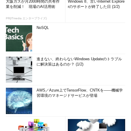
大阪ガスが月2000時間の共有作
Windows 8、古いInternet Explore
業を削減！ 現場のAI活用術
rのサポートが終了した日 (1/2)
PR(ITmedia エンタープライズ)
NoSQL
進まない、終わらないWindows Updateのトラブル
に解決策はあるのか？ (1/2)
AWS／Azure上でTensorFlow、CNTKを――機械学
習環境のマネージドサービスが登場