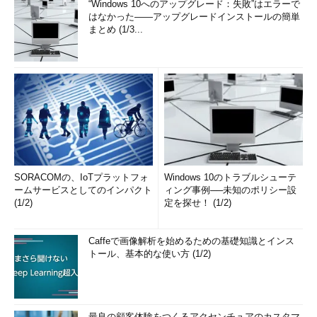
“Windows 10へのアップグレード：失敗”はエラーで
はなかった――アップグレードインストールの簡単
まとめ (1/3...
SORACOMの、IoTプラットフォ
Windows 10のトラブルシューテ
ームサービスとしてのインパクト
ィング事例──未知のポリシー設
(1/2)
定を探せ！ (1/2)
Caffeで画像解析を始めるための基礎知識とインス
トール、基本的な使い方 (1/2)
最良の顧客体験をつくるアクセンチュアのカスタマ