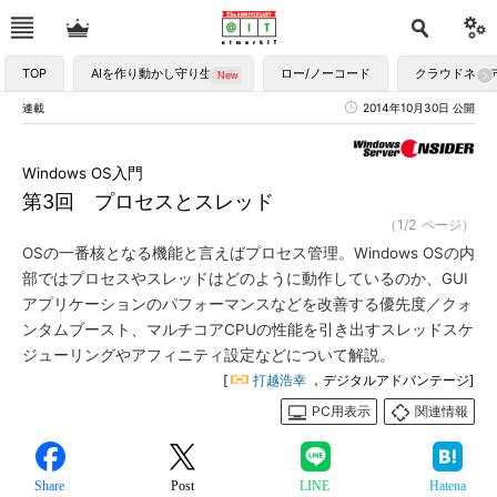
TOP
AIを作り動かし守り生かす
ロー/ノーコード
クラウドネイ
連載
2014年10月30日 公開
Windows OS入門
第3回 プロセスとスレッド
（1/2 ページ）
OSの一番核となる機能と言えばプロセス管理。Windows OSの内
部ではプロセスやスレッドはどのように動作しているのか、GUI
アプリケーションのパフォーマンスなどを改善する優先度／クォ
ンタムブースト、マルチコアCPUの性能を引き出すスレッドスケ
ジューリングやアフィニティ設定などについて解説。
[
打越浩幸
，デジタルアドバンテージ]
PC用表示
関連情報
Share
Post
LINE
Hatena