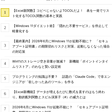
【Excel新関数】コピペじゃないよTOCOLだよ！ 表を一発でリス
ト化するTOCOL関数の基本と実践
【Windows 11ダイエット術】「隠れた不要サービス」を停止して
軽量化する
【最終案内】2026年6月にWindows 11が起動不能に？ 「セキュ
アブート証明書」の期限切れリスクと対策、起動しなくなった場合
の対応策
Win11のストレージ空き容量が激減？ 新機能「ポイントインタイ
ムリストア」のわなと賢い設定術
プログラミングの知識は不要？ 話題の「Claude Code」で非エン
ジニアが「欲しかったあのツール」を作る
【Excel新機能】データが増えるたびに数式を直すのはもう終わ
り。動的配列関数とスピル演算子（#）の威力とは
2026年6月にWindows 11が起動不能に？ 「セキュアブート証明