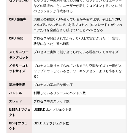
セッションID
セッションを識別するための番号。セッションとはユーザー
などの環境のこと。ユーザーが新しくログオンするごとに別
のセッションが作成される
CPU 使用率
現在どの程度CPUを使っているかを表す比率。例えば1 CPU
／4コアのシステムで、あるプロセス（のスレッド）が1つの
コアだけを全部占有し続けていると25％となる
CPU 時間
プロセスが開始されてから、CPU上で実行された（「実行」
状態になった）延べ時間
メモリ―ワー
プロセスに実際に割り当てられている現在のメモリサイズ
キングセット
メモリ―コミ
プロセスに割り当てられているメモリ空間サイズ（一部がス
ットサイズ
ワップアウトしていると、ワーキングセットよりも小さくな
る）
基本優先度
プロセスの基本的な優先度
ハンドル
利用しているリソースのハンドル数
スレッド
プロセス中のスレッド数
USERオブジェ
USER.DLLオブジェクト数
クト
GDIオブジェ
GDI.DLLオブジェクト数
クト