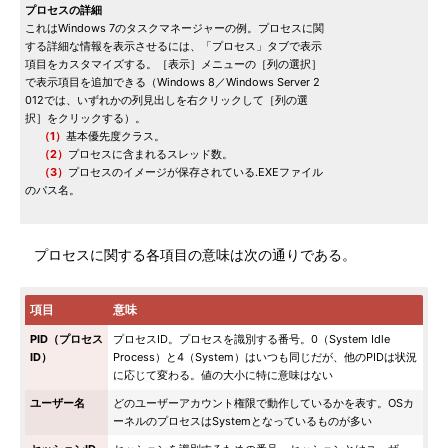
プロセスの詳細
これはWindows 7のタスクマネージャーの例。プロセスに関
する詳細な情報を表示させるには、「プロセス」タブで表示
項目をカスタマイズする。［表示］メニューの［列の選択］
で表示項目を追加できる（Windows 8／Windows Server 2
012では、いずれかの列見出しを右クリックして［列の選
択］をクリックする）。
（1）
基本優先度クラス。
（2）
プロセスに含まれるスレッド数。
（3）
プロセスのイメージが保存されている.EXEファイル
のパス名。
プロセスに関する各項目の意味は次の通りである。
項目
意味
PID（プロセス
プロセスID。プロセスを識別する番号。0（System Idle
ID）
Process）と4（System）はいつも同じだが、他のPIDは状況
に応じて変わる。値の大小に特に意味はない
ユーザー名
どのユーザーアカウント権限で動作しているかを表す。OSカ
ーネルのプロセスはSystemとなっているものが多い