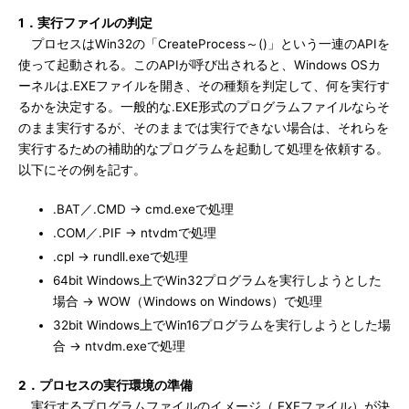
1．実行ファイルの判定
プロセスはWin32の「CreateProcess～()」という一連のAPIを
使って起動される。このAPIが呼び出されると、Windows OSカ
ーネルは.EXEファイルを開き、その種類を判定して、何を実行す
るかを決定する。一般的な.EXE形式のプログラムファイルならそ
のまま実行するが、そのままでは実行できない場合は、それらを
実行するための補助的なプログラムを起動して処理を依頼する。
以下にその例を記す。
.BAT／.CMD → cmd.exeで処理
.COM／.PIF → ntvdmで処理
.cpl → rundll.exeで処理
64bit Windows上でWin32プログラムを実行しようとした
場合 → WOW（Windows on Windows）で処理
32bit Windows上でWin16プログラムを実行しようとした場
合 → ntvdm.exeで処理
2．プロセスの実行環境の準備
実行するプログラムファイルのイメージ（.EXEファイル）が決