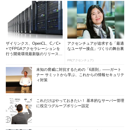
ザイリンクス、OpenCL、C／C+
アクセンチュアが追求する「最適
+でFPGAアクセラレーションを
なユーザー接点」づくりの舞台裏
行う開発環境最新版のリリースを
発表
PR(アクセンチュア)
未知の脅威に対抗するための「6原則」――ガート
ナー サミットから学ぶ、これからの情報セキュリテ
ィ対策
これだけはやっておきたい！ 基本的なサーバー管理
に役立つグループポリシー設定