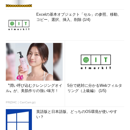
Excelの基本オブジェクト「セル」の参照、移動、
コピー、選択、挿入、削除 (1/4)
〝潤い呼び込むクレンジングオイ
5分で絶対に分かるWebフィルタ
ル〟が、美肌作りの強い味方！
リング（上級編） (1/5)
PR(DHC｜CanCam.jp)
英語版と日本語版、どっちのOS環境が使いやす
い？