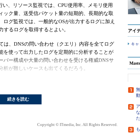
を行い、リソース監視では、CPU使用率、メモリ使用
ィック量、送受信パケット量の短期的、長期的な取
、ログ監視では、一般的なOSが出力するログに加え
出力するログを取得するとよい。
アイ
ては、DNSの問い合わせ（クエリ）内容を全てログ
キャ
能を使って出力したログを定期的に分析することが
ーバー構成や大量の問い合わせを受ける権威DNSサ
Mast
分析が難しいケースも出てくるだろう。
活用できる。例えば、DNS関連のさまざまなツー
無
t Factoryが公開している「DSC（DNS Statistics
した統計ツールの定番として広く使われている。
続きを読む
Copyright © ITmedia, Inc. All Rights Reserved.
c/