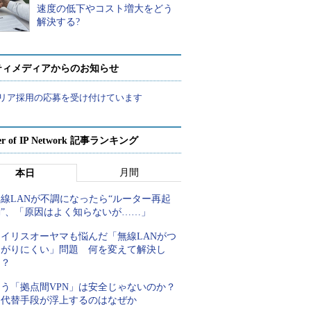
速度の低下やコスト増大をどう
解決する?
ティメディアからのお知らせ
リア採用の応募を受け付けています
er of IP Network 記事ランキング
月間
本日
線LANが不調になったら“ルーター再起
動”、「原因はよく知らないが……」
アイリスオーヤマも悩んだ「無線LANがつ
ながりにくい」問題 何を変えて解決し
た？
もう「拠点間VPN」は安全じゃないのか？
代替手段が浮上するのはなぜか