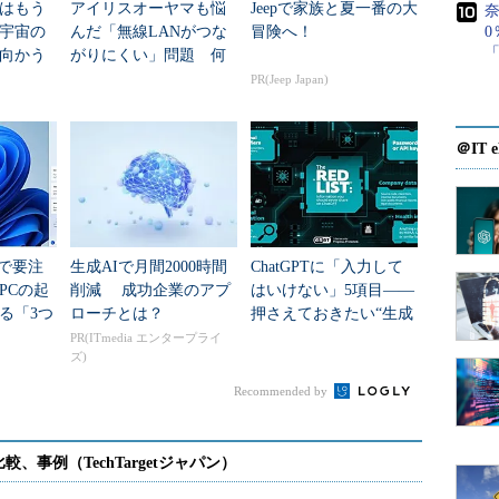
はもう
アイリスオーヤマも悩
Jeepで家族と夏一番の大
奈
ゾーン情報も適切に更新されていることを確認する
年宇宙の
んだ「無線LANがつな
冒険へ！
0
ては、プライマリサーバー、セカンダリサーバーの
「
向かう
がりにくい」問題 何
的に比較することで、適切にゾーンが更新されている
新技術
を変えて解決した？
PR(Jeep Japan)
＠IT e
威DNSサーバーであるa.dns.jpとb.dns.jpで.jpゾ
るかを確認する例を示す。
 900
teで要注
生成AIで月間2000時間
ChatGPTに「入力して
PCの起
削減 成功企業のアプ
はいけない」5項目――
る「3つ
ローチとは？
押さえておきたい“生成
移行」
AIのNGリスト”
 900
PR(ITmedia エンタープライ
ズ)
Recommended by
ているかの確認例
s.jpとb.dns.jpでゾーン情報が一致していることが