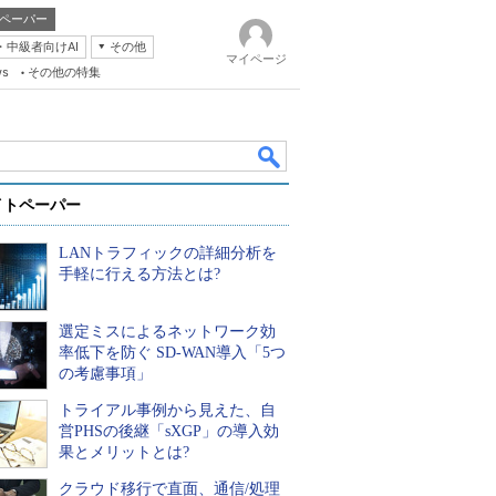
ペーパー
・中級者向けAI
その他
マイページ
ws
その他の特集
イトペーパー
LANトラフィックの詳細分析を
手軽に行える方法とは?
選定ミスによるネットワーク効
k
率低下を防ぐ SD-WAN導入「5つ
の考慮事項」
トライアル事例から見えた、自
営PHSの後継「sXGP」の導入効
果とメリットとは?
クラウド移行で直面、通信/処理