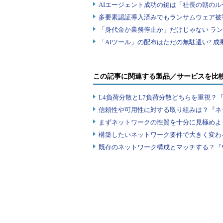
坂口 智哉（さかぐち ともや）
所属：株式会社日本レジストリサービス（
2008年にJPRS入社。社内DNSサーバー
ー、およびその周辺ネットワークの管理
の1つであるMルートサーバーの運用に
この記事に関連する製品／サービスを比
著書・執筆：「実践DNS」（アスキーメ
人、森下泰宏、坂口智哉共著）。2009年〜2010
（アスキーメディアワークス）の連載記
L4負荷分散とL7負荷分散どちらを重視？
信頼性や可用性に対する取り組みは？『ネ
まずネットワークの性質を十分に見極めよ
構築したいネットワーク要件で大きく変わ
既存のネットワーク構成とマッチする？『