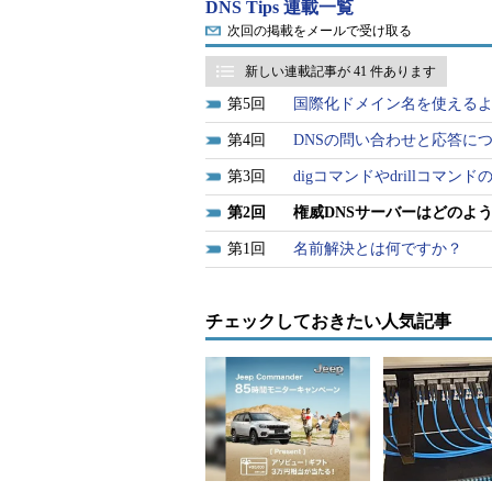
DNS Tips 連載一覧
次回の掲載をメールで受け取る
DSCを使用することで、リソース
などを素早く確認することができる
新しい連載記事が 41 件あります
開発を行うSinodun Internet Tech
5
国際化ドメイン名を使える
4
DNSの問い合わせと応答に
関連リンク
3
digコマンドやdrillコマ
GitHub hedgehog DNS Statistics Presenter
https://github.com/dns-stats/hedgehog
2
権威DNSサーバーはどのよ
1
名前解決とは何ですか？
hedgehogはICANNの運用す
計Webサイトを見ると、どのよう
チェックしておきたい人気記事
関連リンク
L-Rootサーバーの統計Webサイト
http://hedgehog.dns.icann.org/
また、複数台の権威DNSサーバー