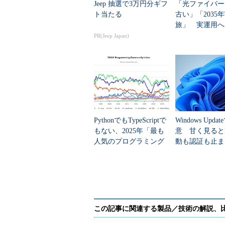
Jeep 抽選で3万円分ギフ
「光ファイバー
際に、全てのセカンダリサーバーの
ト当たる
古い」「2035
ことが重要である。簡単な方法とし
旅」 実運用へ
ゾーン情報のSOAシリアルを定期
データセンター
PR(Jeep Japan)
か確認できる。
ここでは、digコマンドを使って“.jp”の権
ーンのSOAシリアルが一致してい
$ dig +short +norec @a.dns.jp jp -t SOA
z.dns.jp. root.dns.jp. 1413990904 3600 900 1814400
PythonでもTypeScriptで
Windows Upda
→ SOA Serial値は 1413990904
もない、2025年「最も
意 甘く見ると
$ dig +short +norec @b.dns.jp jp -t SOA
人気のプログラミング
動も認証も止ま
言語」
のセキュリティ
z.dns.jp. root.dns.jp. 1413990904 3600 900 1814400
→ SOA Serial値は 1413990904
リスト1 .jpゾーンのSOAシリアルが一致し
どちらとも同一の値であるため、a.dn
分かる。