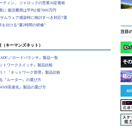
JPRS） システム部
の運用を行うとともに、JP DNSサーバ
注目
運用に従事。また、ルートサーバー
もたずさわる。
較（キーマンズネット）
ディアワークス、2011年5月、民田雅
年「月刊ASCII.technologies」
事「正しく学ぶDNS」の一部執筆を担当。
『ADC／ロードバランサ』製品一覧
ットワークスイッチ』製品比較
う！『ネットワーク管理』製品比較
る『ルーター』の選び方
WAN高速化』製品の選び方