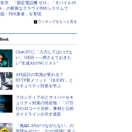
良市、「固定電話機 ゼロ」「モバイル10
％」の斬新なクラウドPBXシステムで
脱・PBX業者」を実現
»
ランキングをもっと見る
Book
ChatGPTに「入力してはいけな
い」5項目――押さえておきた
い“生成AIのNGリスト”
API設計の常識が変わる？
HTTP新メソッド「QUERY」と
セキュリティ対策を学ぶ
フロンティアAIとサイバーセキ
ュリティ対策の現在地 「17万
行のAIコード分析」事例と公的
ガイドラインが示す道筋
「無線LANがつながらない」の
苦情をゼロに 3つの現場に学ぶ