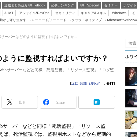
連載まとめ読み＠IT eBook
記事ランキング
＠IT Special
セミナー
ホワイト
AI IoT
アジャイル/DevOps
セキュリティ
キャリア&スキル
Windows
初
り動かし守り生かす
ローコード/ノーコード
クラウドネイティブ
Microsoft&Windo
Server & Storage
HTML5 + UX
Sサーバーはどのように監視すればよいですか...
Smart & Social
Coding Edge
のように監視すればよいですか？
ホワ
Java Agile
なWebサーバーなどと同様「死活監視」「リソース監視」「ログ監
Database Expert
Linux ＆ OSS
[
坂口 智哉（JPRS）
，
＠IT
]
Master of IP Networ
Security & Trust
見る
Share
Test & Tools
Insider.NET
ebサーバーなどと同様「死活監視」「リソース監
ブログ
えば、死活監視では、監視用ホストなどから定期的