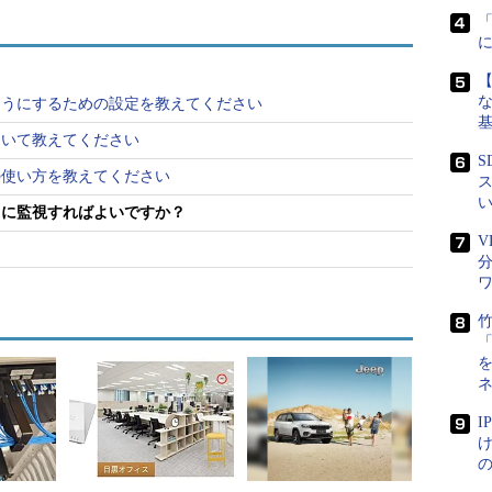
レコード別の問い合わせ数、問い合わせ内容の傾向
。同様のツールとして、DNSを専門領域として研究
nologies Ltd.が開発している「hedgehog」などもある。
な
ようにするための設定を教えてください
ついて教えてください
S
ンドの使い方を教えてください
ス
うに監視すればよいですか？
V
るLルートサーバーで使われており、Lルートサーバーの統
なツールであるかがつかめると思う。
竹
け
を稼働させている場合には、ゾーン情報を更新した