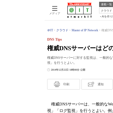
連載一覧
クラウド
メディア
AIを作
＠IT
クラウド
Master of IP Network
権威DN
DNS Tips
権威DNSサーバーはど
権威DNSサーバーに対する監視は、一般的
視」を行うとよい。
2014年12月22日 18時00分 公開
印刷
通知
権威DNSサーバーは、一般的なW
視」「ログ監視」を行うとよい。例