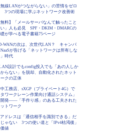
「無線LANがつながらない」の苦情をゼロ
に 3つの現場に学ぶネットワーク改善術
【無料】「メールサーバなんて触ったこと
い」人も必見 SPF・DKIM・DMARCの
基礎が学べる電子書籍75ページ
D-WANの次は、次世代LAN？ キャンパ
NaaSが告げる「ネットワークは所有しな
い」時代
LAN設計でもconfig投入でも「あの人しか
分からない」を脱却、自動化されたネット
ワークの正体
中工務店、sXGP（プライベート4G）で
「タワークレーン作業向け通話システム」
を開発――「手作り感」のある工夫された
ネットワーク
IPアドレスは「通信相手を識別できる」だ
じゃない 3つの使い道と「IPv4枯渇後」
の価値