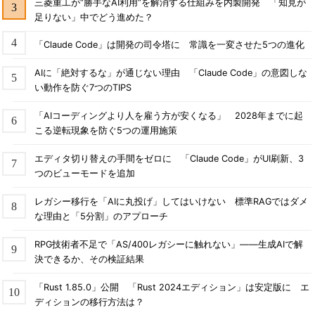
三菱重工が“勝手なAI利用”を解消する仕組みを内製開発 「知見が
足りない」中でどう進めた？
「Claude Code」は開発の司令塔に 常識を一変させた5つの進化
AIに「絶対するな」が通じない理由 「Claude Code」の意図しな
い動作を防ぐ7つのTIPS
「AIコーディングより人を雇う方が安くなる」 2028年までに起
こる逆転現象を防ぐ5つの運用施策
エディタ切り替えの手間をゼロに 「Claude Code」がUI刷新、3
つのビューモードを追加
レガシー移行を「AIに丸投げ」してはいけない 標準RAGではダメ
な理由と「5分割」のアプローチ
RPG技術者不足で「AS/400レガシーに触れない」――生成AIで解
決できるか、その検証結果
「Rust 1.85.0」公開 「Rust 2024エディション」は安定版に エ
ディションの移行方法は？