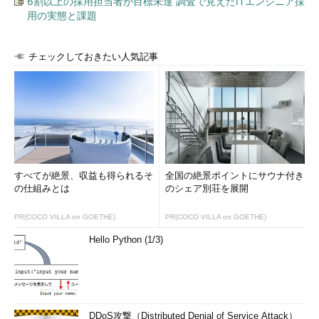
6割以上の採用担当者が目標未達 調査で見えたITエンジニア採
用の実態と課題
チェックしておきたい人気記事
すべてが絶景、収益も得られるそ
全国の絶景ポイントにサウナ付き
の仕組みとは
のシェア別荘を展開
PR(COCO VILLA on GOETHE)
PR(COCO VILLA on GOETHE)
Hello Python (1/3)
DDoS攻撃（Distributed Denial of Service Attack）