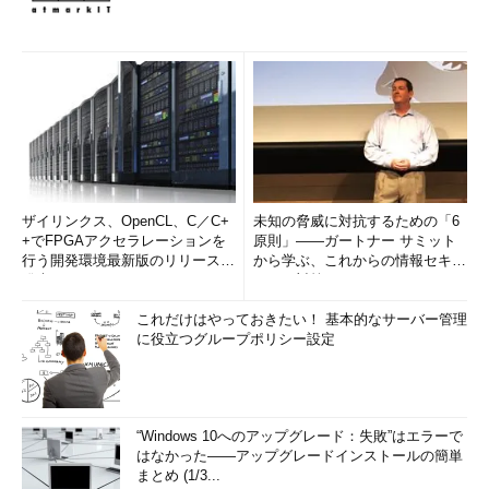
ザイリンクス、OpenCL、C／C+
未知の脅威に対抗するための「6
+でFPGAアクセラレーションを
原則」――ガートナー サミット
行う開発環境最新版のリリースを
から学ぶ、これからの情報セキュ
発表
リティ対策
これだけはやっておきたい！ 基本的なサーバー管理
に役立つグループポリシー設定
“Windows 10へのアップグレード：失敗”はエラーで
はなかった――アップグレードインストールの簡単
まとめ (1/3...