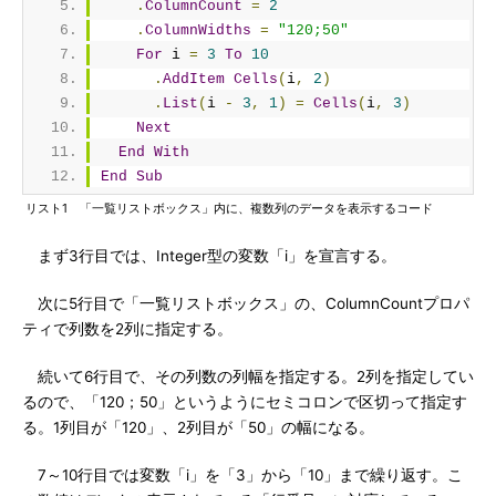
.
ColumnCount
=
2
.
ColumnWidths
=
"120;50"
For
 i 
=
3
To
10
.
AddItem
Cells
(
i
,
2
)
.
List
(
i 
-
3
,
1
)
=
Cells
(
i
,
3
)
Next
End
With
End
Sub
リスト1 「一覧リストボックス」内に、複数列のデータを表示するコード
まず3行目では、Integer型の変数「i」を宣言する。
次に5行目で「一覧リストボックス」の、ColumnCountプロパ
ティで列数を2列に指定する。
続いて6行目で、その列数の列幅を指定する。2列を指定してい
るので、「120；50」というようにセミコロンで区切って指定す
る。1列目が「120」、2列目が「50」の幅になる。
7～10行目では変数「i」を「3」から「10」まで繰り返す。こ