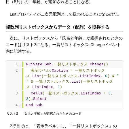
目（B列）の「年齢」が追加されることになる。
Listプロパティが二次元配列として扱われることになるのだ。
複数列リストボックスからデータ（配列）を取得する
次に、リストボックスから「氏名と年齢」が選択されたときの
コードはリスト2になる。一覧リストボックス_Changeイベント
内に記述する。
Private
Sub
一覧リストボックス
_Change
()
表示ラベル.
Caption
=
一覧リストボック
ス.
List
(一覧リストボックス.
ListIndex
,
0
)
&
"   
"
&
一覧リストボックス.
List
(一覧リストボック
ス.
ListIndex
,
1
)
Cells
(一覧リストボックス.
ListIndex
+
3
,
3
).
Select
End
Sub
リスト2 「氏名と年齢」が選択されたときのコード
2行目では、「表示ラベル」に、「一覧リストボックス」の