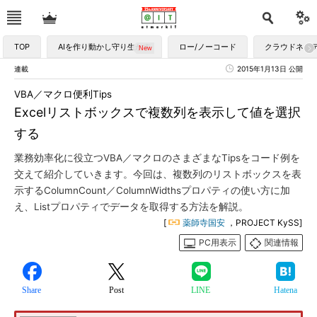
TOP
AIを作り動かし守り生かす
ロー/ノーコード
クラウドネイ
連載
2015年1月13日 公開
VBA／マクロ便利Tips
Excelリストボックスで複数列を表示して値を選択
する
業務効率化に役立つVBA／マクロのさまざまなTipsをコード例を
交えて紹介していきます。今回は、複数列のリストボックスを表
示するColumnCount／ColumnWidthsプロパティの使い方に加
え、Listプロパティでデータを取得する方法を解説。
[
薬師寺国安
，PROJECT KySS]
PC用表示
関連情報
Share
Post
LINE
Hatena