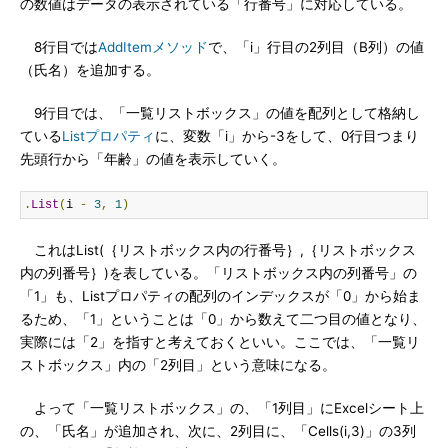
の数値はデータの表示されている「行番号」に対応している。
8行目では
AddItemメソッド
で、「i」行目の2列目（B列）の値
（氏名）を追加する。
9行目では、「一覧リストボックス」の値を配列として格納し
ている
Listプロパティ
に、変数「i」から-3をして、0行目つまり
先頭行から「年齢」の値を表示していく。
.
List
(
i 
-
3
,
1
)
これはList(｛リストボックス内の行番号｝,｛リストボックス
内の列番号｝)を表している。「リストボックス内の列番号」の
「1」も、Listプロパティの配列のインデックスが「0」から始ま
るため、「1」ということは「0」から数えて二つ目の値となり、
実際には「2」を指すと考えておくといい。ここでは、「一覧リ
ストボックス」内の「2列目」という意味になる。
よって「一覧リストボックス」の、「1列目」にExcelシート上
の、「氏名」が追加され、次に、2列目に、「Cells(i,3)」の3列