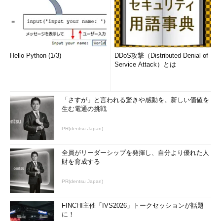
ストールされます。
］をクリックする。
▼
Hello Python (1/3)
DDoS攻撃（Distributed Denial of
Service Attack）とは
「さすが」と言われる驚きや感動を。新しい価値を
生む電通の挑戦
PR(dentsu Japan)
全員がリーダーシップを発揮し、自分より優れた人
コントロールパネルから自動適用時刻を変更する（その3）
財を育成する
これは自動メンテナンスの設定画面。開始時刻とスリープ解
除の設定項目しかない。
PR(dentsu Japan)
（4）
ここで指定した時刻になると、自動メンテナンスが
始まる。確認した限りでは、セキュリティスキャンなど他の
メンテナンス作業より後に、更新プログラムの適用が始まる
FINCHI主催「IVS2026」トークセッションが話題
ことがあるようだ。そのため、ここで指定した時刻より数分
に！
あるいは数十分遅れて適用される可能性がある。