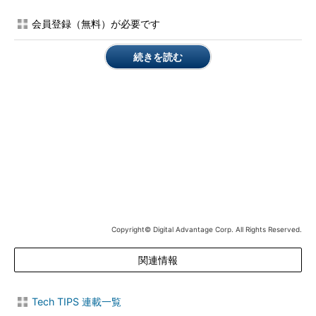
会員登録（無料）が必要です
ところがWindows 8やWindows 8.1では、上の設定画面から適
用時刻／間隔の設定項目がなくなっている。本TIPSでは、以前
続きを読む
のように適用時刻のスケジュールを変更する方法を紹介する。
設定方法
●Windows Updateの自動適用時刻を変更する
Windows 8／8.1やWindows Server 2012／2012 R2の場合、
Windows Updateによる更新プログラムの自動適用は、デフォル
トで「
自動メンテナンス
」というタスクの一部として実行され
る。
この自動メンテナンスには、システムが正常かどうか診断した
Copyright© Digital Advantage Corp. All Rights Reserved.
り、（更新プログラムを含む）ソフトウエアを更新したり、セキ
関連情報
ュリティスキャンを実施したり、といった他の作業も含まれる。
デフォルトでは毎日午前2時あるいは午前3時に実行される（た
だしユーザーがコンピューターを使用している場合は、アイドル
Tech TIPS 連載一覧
状態になるまで自動メンテナンスは延期または一時停止され