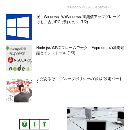
c）を起動したところ。
PR(COCO VILLA on GOETHE)
（1）
［コンピューターの構成］－［管理用テンプレー
ト］－［Windowsコンポーネント］－［Windows Updat
祝、Windows 7のWindows 10無償アップグレード！
e］を選択する。
でも、古いPCで動くの？ (1/2)
（2）
［
自動更新を構成する
］をダブルクリックして開
く。
▼
Node.jsのMVCフレームワーク「Express」の基礎知
識とインストール (1/3)
まだあるぞ！ グループポリシーの“鉄板”設定パート
2
グループポリシーで自動適用の間隔を変更する（その2）