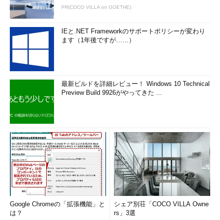
から、［Windows］＋［R］キーを押して［ファイル名を指定し
PR(COCO VILLA on GOETHE)
て実行］ダイアログを開き、「gpedit.msc」と入力・実行する。
IEと.NET Frameworkのサポートポリシーが変わり
ローカルグループポリシーエディターが起動したら、左ペイン
ます（1年後ですが……）
のツリーから［コンピューターの構成］－［管理用テンプレー
ト］－［Windowsコンポーネント］－［Windows Update］を選
択する。次に、右側のペインから［
自動更新を構成する
］をダブ
ルクリックし、表示されたダイアログで以下のように設定する。
最新ビルドを詳細レビュー！ Windows 10 Technical
Preview Build 9926がやってきた ...
Google Chromeの「拡張機能」と
シェア別荘「COCO VILLA Owne
グループポリシーで自動適用の間隔を変更する（その1）
は？
rs」3選
これはローカルグループポリシーエディター（gpedit.ms