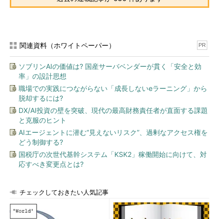
teアプレットを開いたところ。
（1）
左側のメニューから［設定の変更］を選ぶ。
▼
関連資料（ホワイトペーパー）
PR
ソブリンAIの価値は? 国産サーバベンダーが貫く「安全と効
率」の設計思想
職場での実践につながらない「成長しないeラーニング」から
脱却するには?
DX/AI投資の壁を突破、現代の最高財務責任者が直面する課題
と克服のヒント
AIエージェントに潜む“見えないリスク”、過剰なアクセス権を
どう制御する?
国税庁の次世代基幹システム「KSK2」稼働開始に向けて、対
応すべき変更点とは?
コントロールパネルから自動適用時刻を変更する（その2）
これはWindows Updateで「設定の変更」画面を開いたとこ
ろ。
（2）
チェックしておきたい人気記事
［更新プログラムを自動的にインストールする］が
選択されていることを確認する（これ以外だと
（3）
は表示
されない）。
（3）
［
更新プログラムはメンテナンス中に自動的にイン