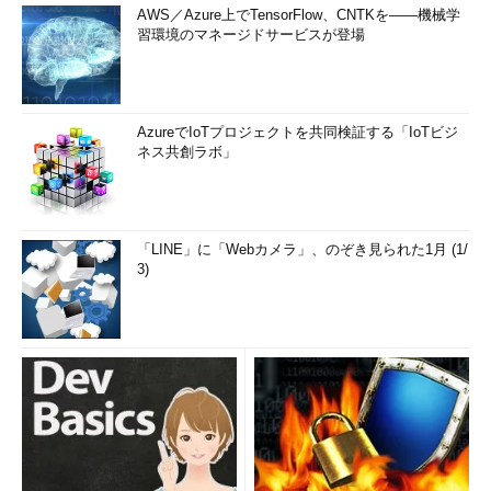
AWS／Azure上でTensorFlow、CNTKを――機械学
習環境のマネージドサービスが登場
AzureでIoTプロジェクトを共同検証する「IoTビジ
ネス共創ラボ」
「LINE」に「Webカメラ」、のぞき見られた1月 (1/
3)