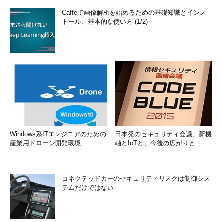
（TIPS）
Caffeで画像解析を始めるための基礎知識とインス
トール、基本的な使い方 (1/2)
Windows 7／Server 2008のWindows Updateの使い方
（基本編）
（TIPS）
「
Tech TIPS
」
Windows系ITエンジニアのための
日本発のセキュリティ会議、新機
産業用ドローン開発環境
軸とIoTと、今後の広がりと
コネクテッドカーのセキュリティリスクは制御シス
テムだけではない