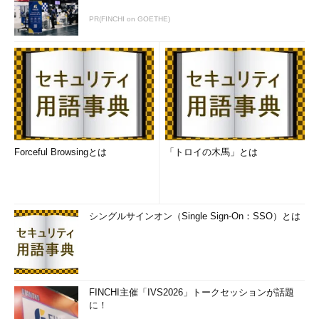
（5）
スリープ中のコンピューターをレジューム（復帰）
PR(FINCHI on GOETHE)
させて更新プログラムを自動適用するには、これにチェック
を入れてオンにする。
（6）
［OK］ボタンをクリックすると設定変更が反映され
る。
●適用するサイクル（間隔）を「毎日」から「毎週」に変更する
上記の手順で更新プログラムの適用時刻は変更できる。だが適
用の間隔については、自動メンテナンスに実行間隔の設定がな
Forceful Browsingとは
「トロイの木馬」とは
く、「毎日」というサイクルでしか実行できない
＊1
。
＊1
自動メンテナンスはタスクスケジューラーのタスクとし
シングルサインオン（Single Sign-On：SSO）とは
て実装されている。そのため、タスクスケジューラーで該当タ
スクの実行サイクルを変更すればよさそうだ。しかし、いつの
まにか設定がリセットされて元の「毎日」というサイクルに戻
っていた、という報告もネットでは目にする。自動メンテナン
スのタスクをむやみに手動で変更するのは、気を付けた方がよ
FINCHI主催「IVS2026」トークセッションが話題
さそうだ。
に！