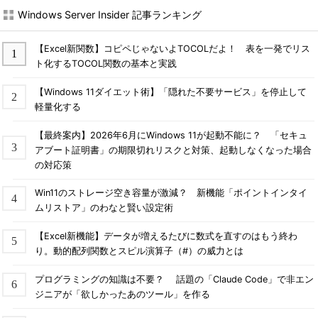
Windows Server Insider 記事ランキング
【Excel新関数】コピペじゃないよTOCOLだよ！ 表を一発でリス
ト化するTOCOL関数の基本と実践
【Windows 11ダイエット術】「隠れた不要サービス」を停止して
軽量化する
【最終案内】2026年6月にWindows 11が起動不能に？ 「セキュ
アブート証明書」の期限切れリスクと対策、起動しなくなった場合
の対応策
Win11のストレージ空き容量が激減？ 新機能「ポイントインタイ
ムリストア」のわなと賢い設定術
【Excel新機能】データが増えるたびに数式を直すのはもう終わ
り。動的配列関数とスピル演算子（#）の威力とは
プログラミングの知識は不要？ 話題の「Claude Code」で非エン
ジニアが「欲しかったあのツール」を作る