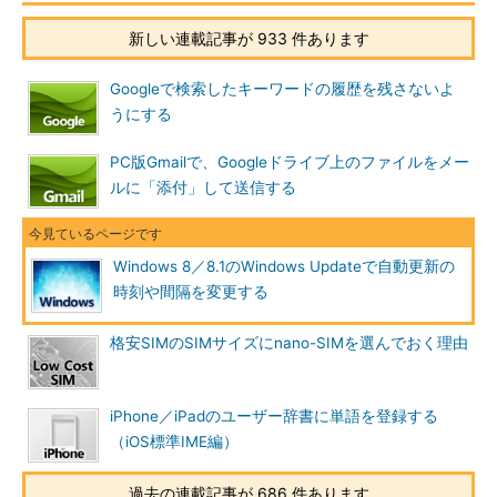
る）。
新しい連載記事が 933 件あります
従って、更新プログラムの自動適用時刻を変更するには、自動
Googleで検索したキーワードの履歴を残さないよ
メンテナンスの開始時刻を変更すればよい。それには、コントロ
うにする
ールパネルから「Windows Update」のアプレットを開いて、以
下のように操作する。
PC版Gmailで、Googleドライブ上のファイルをメー
ルに「添付」して送信する
Windows 8／8.1のWindows Updateで自動更新の
時刻や間隔を変更する
格安SIMのSIMサイズにnano-SIMを選んでおく理由
iPhone／iPadのユーザー辞書に単語を登録する
（iOS標準IME編）
コントロールパネルから自動適用時刻を変更する（その1）
これはWindows 8.1のコントロールパネルでWindows Upda
過去の連載記事が 686 件あります