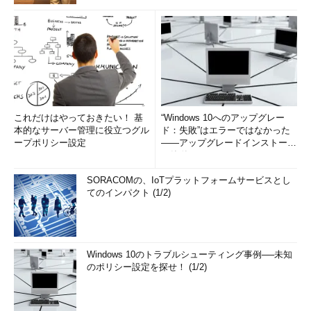
もっとも、Windows Updateで最新の更新プログラムを適用
していれば、上記のものも適用済みのはずだ（正確には、上記
のものを含む最新のロールアップが適用済みのはずだ）。従っ
て、インストールしたばかりで更新プログラムが未適用の
Windows 8／Windows Server 2012だけ注意すればよいだろ
う。
これだけはやっておきたい！ 基
“Windows 10へのアップグレー
■関連リンク
本的なサーバー管理に役立つグル
ド：失敗”はエラーではなかった
Windows 8 / Windows Server 2012 では 「自動インスト
ープポリシー設定
――アップグレードインストール
ール」 の動作が変更されております
の簡単まとめ (1/3...
（マイクロソフト サ
ポート部門 WSUS 担当チームのブログ）
SORACOMの、IoTプラットフォームサービスとし
てのインパクト (1/2)
■この記事と関連性の高い別の記事
Windows 7／Server 2008のWindows Updateの使い方
（設定編）
（TIPS）
Windows 10のトラブルシューティング事例──未知
シャットダウン時に更新プログラムを適用させる
のポリシー設定を探せ！ (1/2)
（TIPS）
Windows Updateを無効化する
（TIPS）
Windows Update適用後の自動再起動を抑制する