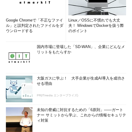
これは［自動更新を構成する］ダイアログ。
（3）
［有効］を選ぶ。
（4）
［
4 - 自動ダウンロードしインストール日時を指
定
］を選ぶ。
Google Chromeで「不正なファイ
Linux／OSSに不慣れでも大丈
（5）
［
自動メンテナンス時にインストールする
］から
チ
ル」と誤判定されたファイルをダ
夫！ WindowsでDockerを扱う際
ェックを外してオフにする
。もし、この項目が存在しない場
ウンロードする
のポイント
合は、このすぐ後
＊2
の説明に従って更新プログラムを適用
してから、この作業を再開すること。
（6）
［1 - 毎週日曜日］から［7 - 毎週土曜日］のいずれ
国内市場に登場した「SD-WAN」、企業にどんなメ
かを選ぶ。
リットをもたらすか
（7）
適用時刻を指定する。
これで設定変更は完了だ。
大阪ガスに学ぶ！ 大手企業が生成AI導入を成功さ
せる理由
＊2
Windows 8／Windows Server 2012の場合、上記のグル
ープポリシーの設定を実現するには、次の更新プログラムを事
PR(ITmedia エンタープライズ)
前に適用しておく必要がある。
未知の脅威に対抗するための「6原則」――ガート
Windows RT と Windows 8 の Windows Server 2012 の
ナー サミットから学ぶ、これからの情報セキュリテ
ィ対策
更新プログラムのロールアップ: 2013 年 10 月
（マイクロ
ソフト サポート技術情報）