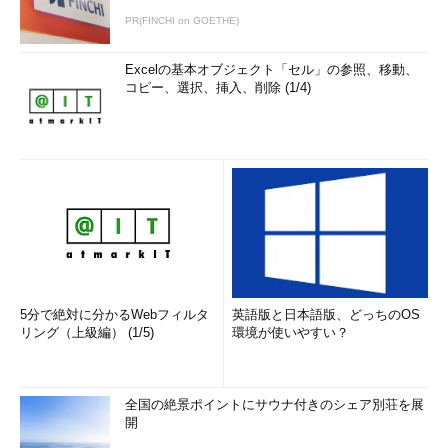
そこでグループポリシーを活用すると、更新プログラム適用を
PR(FINCHI on GOETHE)
自動メンテナンスから分離独立して別個に実行することで、これ
を実現できる。ただし
Windows 8／8.1無印エディションでは、
Excelの基本オブジェクト「セル」の参照、移動、
コピー、選択、挿入、削除 (1/4)
グループポリシーを利用できないため、以下の設定はできない
（レジストリ操作などで実現することは不可能ではないようだ
が、設定が複雑なのでお勧めできない）。
単体のコンピューターの設定を変更
する場合は、ローカルグループポリシ
・
グループ・ポリシー・エデ
ィタの使用法
ーエディター（gpedit.msc）を起動す
・
グループ・ポリシーの管理
る。Active Directory環境で設定を行
ツール（GPMC）を活用する
う場合は、適用したいActive
・
gpupdateでグループ・ポリ
Directoryのグループポリシーを選択し
シーの適用を強制する
・
グループ・ポリシーのしく
5分で絶対に分かるWebフィルタ
英語版と日本語版、どっちのOS
た上で、グループポリシー管理コンソ
み
リング（上級編） (1/5)
環境が使いやすい？
ールを利用する。設定項目は共通だ。
以下では、Windows 8.1での設定画面
を例に挙げる。
全国の絶景ポイントにサウナ付きのシェア別荘を展
開
まず、管理者権限を持つユーザーアカウントでサインインして