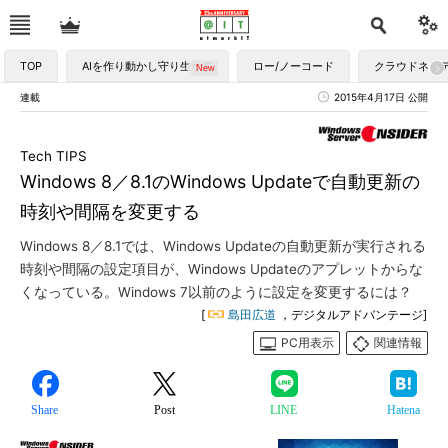
TOP
AIを作り動かし守り生かす
ロー/ノーコード
クラウドネイ
連載
2015年4月17日 公開
Tech TIPS
Windows 8／8.1のWindows Updateで自動更新の
時刻や間隔を変更する
Windows 8／8.1では、Windows Updateの自動更新が実行される
時刻や間隔の設定項目が、Windows Updateのアプレットからな
くなっている。Windows 7以前のように設定を変更するには？
[
島田広道
，デジタルアドバンテージ]
PC用表示
関連情報
Share
Post
LINE
Hatena