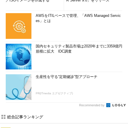
／ISOイメージを作成する
R Server 9.0」をリリース
AWSをITILベースで管理、「AWS Managed Servic
es」とは
国内セキュリティ製品市場は2020年までに3359億円
規模に拡大 IDC調査
生産性を守る“定期健診”型アプローチ
PR(ITmedia エグゼクティブ)
Recommended by
総合記事ランキング