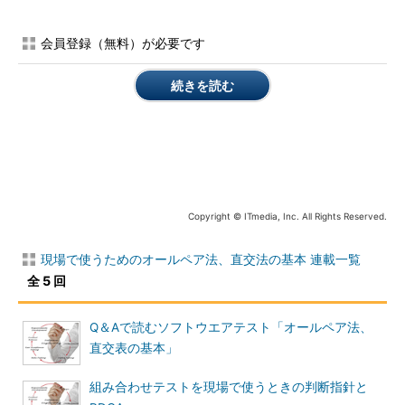
この禁則組み合わせを、因子と水準による調整ではなく、以下
会員登録（無料）が必要です
のように水準で調整する方法があります。
続きを読む
例えば、
禁則が多いA6を別にテストする
ことで、それを除い
た禁則組み合わせは
表6
のように、禁則は「A5-片面-フチなし」
「A5-両面-フチなし」「A7-両面-フチあり」「A7-両面-フチな
し」の4個の組み合わせにでき、7個からは減少します。
Copyright © ITmedia, Inc. All Rights Reserved.
現場で使うためのオールペア法、直交法の基本 連載一覧
全 5 回
表6 プリンターの禁則組み合わせ（禁
Q＆Aで読むソフトウエアテスト「オールペア法、
則が多いA6用紙を削除）
直交表の基本」
一度に扱う数が減少することで、禁則の確認がしやすくなりま
組み合わせテストを現場で使うときの判断指針と
す。もちろん、これは禁則を分割しただけで、禁則組み合わせの