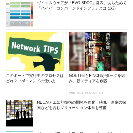
ヴイエムウェアが「EVO SDDC」発表、あらためて
「ハイパーコンバージドインフラ」とは (1/2)
このポートで実行中のプロセスは
GOETHEとFINCHIがタッグを組
どれ？ lsofコマンドの使い方
み、新メディアを創設
PR(FINCHI on GOETHE)
NECが人工知能技術の開発を強化、映像・画像の探
索などを含むソリューション体系を整備