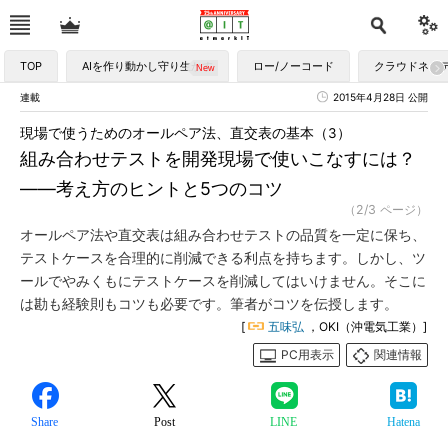
TOP
AIを作り動かし守り生かす
ロー/ノーコード
クラウドネイ
連載
2015年4月28日 公開
現場で使うためのオールペア法、直交表の基本（3）
組み合わせテストを開発現場で使いこなすには？
――考え方のヒントと5つのコツ
（2/3 ページ）
オールペア法や直交表は組み合わせテストの品質を一定に保ち、
テストケースを合理的に削減できる利点を持ちます。しかし、ツ
ールでやみくもにテストケースを削減してはいけません。そこに
は勘も経験則もコツも必要です。筆者がコツを伝授します。
[
五味弘
，OKI（沖電気工業）]
PC用表示
関連情報
Share
Post
LINE
Hatena