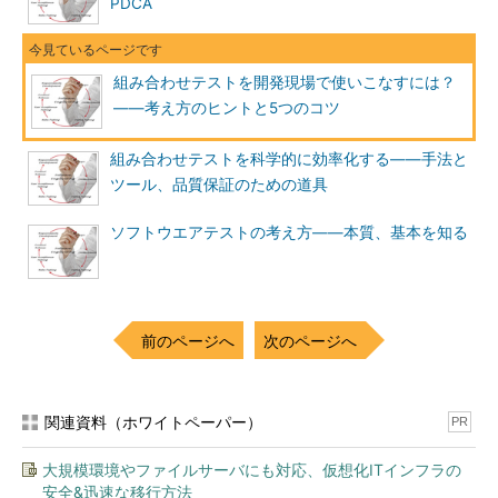
PDCA
数そのものを減らすわけではありません。
最初に紹介した「因子と水準の調整」で注意した通り、禁則を
「減少させる」のは、テストそのものに悪影響を与える場合もあ
組み合わせテストを開発現場で使いこなすには？
りますから、注意してください。
――考え方のヒントと5つのコツ
このコツは、禁則を見やすくする目的のものであって、不自然
組み合わせテストを科学的に効率化する――手法と
なテストケースを生成するためのものではありません。
ツール、品質保証のための道具
コツその3：因子や水準の優先度を調整するときのコツ
ソフトウエアテストの考え方――本質、基本を知る
重要な因子または水準に対するテストを重点的に実施するため
に、それに対応するテストケースの数を多く生成したいことがあ
ります。オールペア法のツールでは、こうした目的のために、因
前のページへ
次のページへ
子や水準に優先度を付けられるものもあります。
第二回
で紹介し
たテストケース生成ツール「PICT」も優先度が付けられます。
ただし、
優先度は水準の選択に幅があるときに調整するもの
な
関連資料（ホワイトペーパー）
PR
ので、優先度が高い水準を使ったテストケースが劇的に増えるわ
大規模環境やファイルサーバにも対応、仮想化ITインフラの
けではありません。
安全&迅速な移行方法