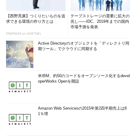
【西野亮廣】つくりたいものを追
テープストレージの需要に拡大の
求できる環境の作り方とは
兆し――IDC、2019年までの国内
市場予測を発表
PR(FINCHI on GOETHE)
Active Directoryのオブジェクトを「ディレクトリ同
期ツール」でクラウドに同期する
米IBM、約50のコードをオープンソース化するdevel
operWorks Openを開設
Amazon Web Servicesの2015年第2四半期売上は8
1％増