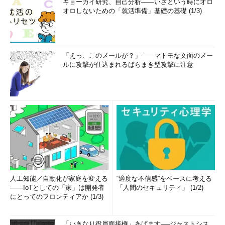
ギョーカイ研究、自己分析――いざという時にオロ
オロしないための「就活準備」基礎の基礎 (1/3)
「えっ、このメールが？」――マトモな文面のメー
ルに攻撃が仕込まれるばらまき型攻撃に注意
人工知能／自動化が家庭を変える
“適度な不信感”をベースに考える
――IoTとしての「家」は開発者
「人間のセキュリティ」 (1/2)
にとってのフロンティアか (1/3)
「いきなり役員面接権」あげます──ジャストシス