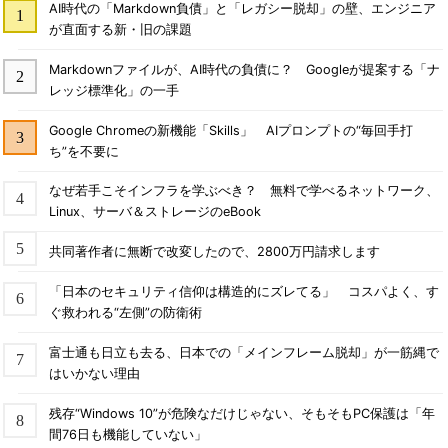
AI時代の「Markdown負債」と「レガシー脱却」の壁、エンジニア
が直面する新・旧の課題
Markdownファイルが、AI時代の負債に？ Googleが提案する「ナ
レッジ標準化」の一手
Google Chromeの新機能「Skills」 AIプロンプトの“毎回手打
ち”を不要に
なぜ若手こそインフラを学ぶべき？ 無料で学べるネットワーク、
Linux、サーバ＆ストレージのeBook
共同著作者に無断で改変したので、2800万円請求します
「日本のセキュリティ信仰は構造的にズレてる」 コスパよく、す
ぐ救われる“左側”の防衛術
富士通も日立も去る、日本での「メインフレーム脱却」が一筋縄で
はいかない理由
残存“Windows 10”が危険なだけじゃない、そもそもPC保護は「年
間76日も機能していない」