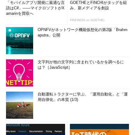
「モバイルアプリ開発に最適な言
GOETHEとFINCHIがタッグを組
語はC#」――マイクロソフトがX
み、新メディアを創設
amarinを買収へ
PR(FINCHI on GOETHE)
OPNFVがネットワーク機能仮想化の第2版「Brahm
aputra」公開
文字列が他の文字列に含まれているかを調べるに
は？［JavaScript］
自動運転トラクターに学ぶ、「運用自動化」と「運
用自律化」の本質 (1/3)