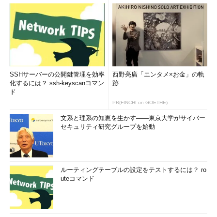
SSHサーバーの公開鍵管理を効率
西野亮廣「エンタメ×お金」の軌
化するには？ ssh-keyscanコマン
跡
ド
PR(FINCHI on GOETHE)
文系と理系の知恵を生かす――東京大学がサイバー
セキュリティ研究グループを始動
ルーティングテーブルの設定をテストするには？ ro
uteコマンド