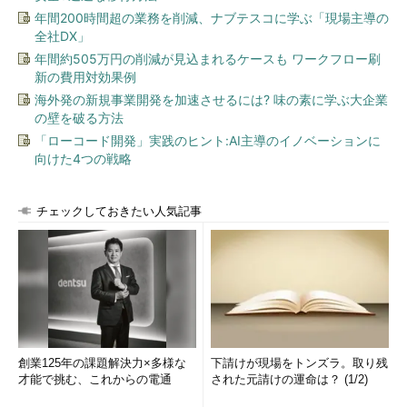
重要な因子・水準を分割して数を増やすテクニック
年間200時間超の業務を削減、ナブテスコに学ぶ「現場主導の
全社DX」
そこで、因子や水準を劇的に多くテストする方法として、多く
年間約505万円の削減が見込まれるケースも ワークフロー刷
テストをしたい因子や水準を分割して、個数を増やすというコツ
新の費用対効果例
があります。例えば、
表7
のように機能要求からすれば年齢因子
海外発の新規事業開発を加速させるには? 味の素に学ぶ大企業
は「一般」の水準でよいところを、
表8
のように「一般（20歳
の壁を破る方法
代）」と「一般（30歳代以上）」のように水準を分割すると、
「ローコード開発」実践のヒント:AI主導のイノベーションに
テストケースは少なくとも1個は増えます。
向けた4つの戦略
チェックしておきたい人気記事
表7 最初の水準
表8 重要な項目を増やした水準
創業125年の課題解決力×多様な
下請けが現場をトンズラ。取り残
才能で挑む、これからの電通
された元請けの運命は？ (1/2)
この方法は、テストケースを増やすことができますが、やり方
によっては水準が実装と無関係になってしまう危険性がありま