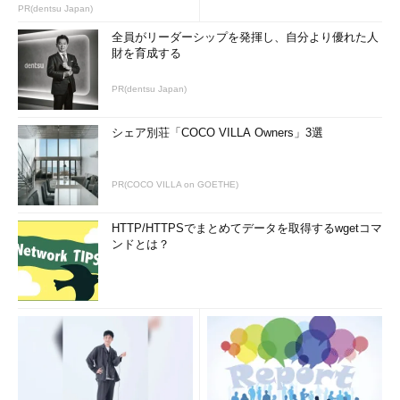
PR(dentsu Japan)
す。また、テストケースは増加しますので、使い過ぎには注意し
全員がリーダーシップを発揮し、自分より優れた人
てください。また重点的にテストをしたいものを、別のデシジョ
財を育成する
ンテーブルを作成してテストをするという方法もよく行われてい
ます。
PR(dentsu Japan)
逆に「優先度を落とすために、因子や水準を合体させる」とい
シェア別荘「COCO VILLA Owners」3選
うコツもあるのですが、これには問題があります。この方法を採
用する場合、「テストに対して同値類になっているか」を慎重に
判断し、適用を判断する必要があるからです。原則としては、優
PR(COCO VILLA on GOETHE)
先度を落とすための合体はしない方がいいでしょう。
HTTP/HTTPSでまとめてデータを取得するwgetコマ
コツその4：「機能要求」の中に隠れている因
ンドとは？
子・水準を見つけるコツ