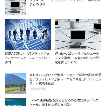
まとめ (1/3...
SORACOMの、IoTプラットフォ
Windows 10のトラブルシューテ
ームサービスとしてのインパクト
ィング事例──未知のポリシー設
(1/2)
定を探せ！ (1/2)
楽しさいっぱい！北海道・ニセコで避暑の夏旅 絶景
とアクティビティが揃う「ニセコ東急 グラン・ヒラ
フ」～東急不動産
PR(東急不動産)
Caffeで画像解析を始めるための基礎知識とインス
トール、基本的な使い方 (1/2)