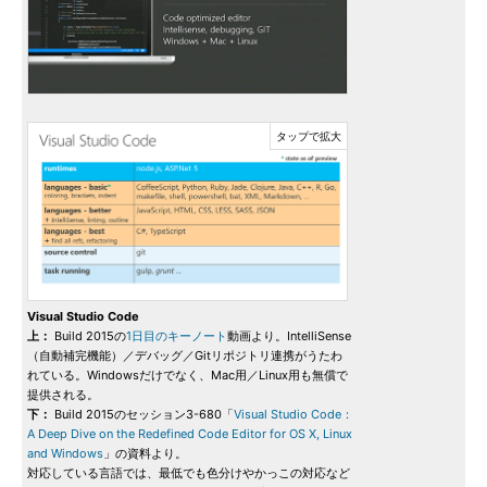
Visual Studio Code
上：
Build 2015の
1日目のキーノート
動画より。IntelliSense
（自動補完機能）／デバッグ／Gitリポジトリ連携がうたわ
れている。Windowsだけでなく、Mac用／Linux用も無償で
提供される。
下：
Build 2015のセッション3-680「
Visual Studio Code：
A Deep Dive on the Redefined Code Editor for OS X, Linux
and Windows
」の資料より。
対応している言語では、最低でも色分けやかっこの対応など