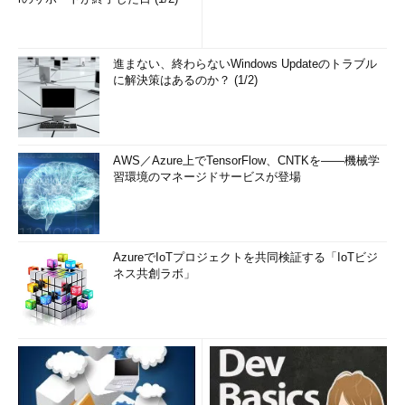
進まない、終わらないWindows Updateのトラブル
に解決策はあるのか？ (1/2)
AWS／Azure上でTensorFlow、CNTKを――機械学
習環境のマネージドサービスが登場
AzureでIoTプロジェクトを共同検証する「IoTビジ
ネス共創ラボ」