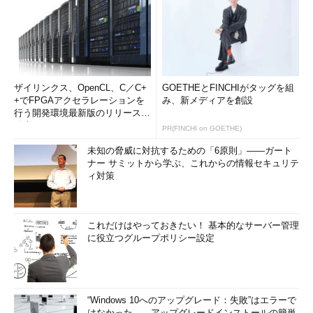
ザイリンクス、OpenCL、C／C+
GOETHEとFINCHIがタッグを組
+でFPGAアクセラレーションを
み、新メディアを創設
行う開発環境最新版のリリースを
発表
PR(FINCHI on GOETHE)
未知の脅威に対抗するための「6原則」――ガート
ナー サミットから学ぶ、これからの情報セキュリテ
ィ対策
これだけはやっておきたい！ 基本的なサーバー管理
に役立つグループポリシー設定
“Windows 10へのアップグレード：失敗”はエラーで
はなかった――アップグレードインストールの簡単