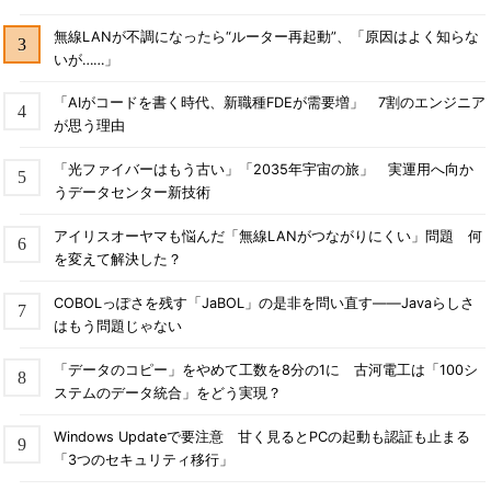
無線LANが不調になったら“ルーター再起動”、「原因はよく知らな
いが……」
「AIがコードを書く時代、新職種FDEが需要増」 7割のエンジニア
が思う理由
「光ファイバーはもう古い」「2035年宇宙の旅」 実運用へ向か
うデータセンター新技術
アイリスオーヤマも悩んだ「無線LANがつながりにくい」問題 何
を変えて解決した？
COBOLっぽさを残す「JaBOL」の是非を問い直す――Javaらしさ
はもう問題じゃない
「データのコピー」をやめて工数を8分の1に 古河電工は「100シ
ステムのデータ統合」をどう実現？
Windows Updateで要注意 甘く見るとPCの起動も認証も止まる
「3つのセキュリティ移行」