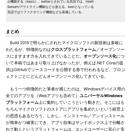
が機能する（basic）。betterとされている言語では、Intelli
Senseやアウトライン機能なども使える。bestとなっている
言語ではリファクタリング機能なども装備している。
まとめ
Build 2015で明らかにされたマイクロソフトの新技術は多岐に
わたるが、特徴的なのは
クロスプラットフォーム
／オープンソー
スにますます力を入れてきていることだ。
オープンソース化
につ
いて本稿ではあまり取り上げなかったが、例えば.NET Coreの提
供はGitHubでソースコードを公開する形で行われるなど、プロジ
ェクトごとにどんどんオープンソース化してきている。
もう一つ特徴的だと筆者が感じたのは、Windowsデバイス用の
全てのアプリを（Webアプリも含めて）
ユニバーサルWindows
プラットフォーム
上に集約していこうという動きだ。そこにはも
ちろんマイクロソフトのストアにアプリを集めたいという経営上
の思惑もあるだろう。しかし、インストール／アンインストール
が簡単かつ確実にでき、アプリ自体はサンドボックス上で分離さ
れて動くというプラットフォームは、エンドユーザーに安心と安