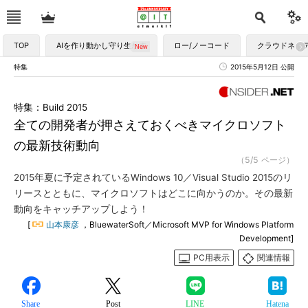
TOP
AIを作り動かし守り生かす
ロー/ノーコード
クラウドネイ
特集
2015年5月12日 公開
特集：Build 2015
全ての開発者が押さえておくべきマイクロソフト
の最新技術動向
（5/5 ページ）
2015年夏に予定されているWindows 10／Visual Studio 2015のリ
リースとともに、マイクロソフトはどこに向かうのか。その最新
動向をキャッチアップしよう！
[
山本康彦
，BluewaterSoft／Microsoft MVP for Windows Platform
Development]
PC用表示
関連情報
Share
Post
LINE
Hatena