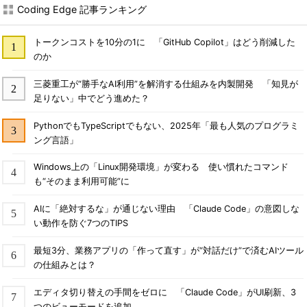
Coding Edge 記事ランキング
トークンコストを10分の1に 「GitHub Copilot」はどう削減した
のか
三菱重工が“勝手なAI利用”を解消する仕組みを内製開発 「知見が
足りない」中でどう進めた？
PythonでもTypeScriptでもない、2025年「最も人気のプログラミ
ング言語」
Windows上の「Linux開発環境」が変わる 使い慣れたコマンド
も“そのまま利用可能”に
AIに「絶対するな」が通じない理由 「Claude Code」の意図しな
い動作を防ぐ7つのTIPS
最短3分、業務アプリの「作って直す」が“対話だけ”で済むAIツール
の仕組みとは？
エディタ切り替えの手間をゼロに 「Claude Code」がUI刷新、3
つのビューモードを追加