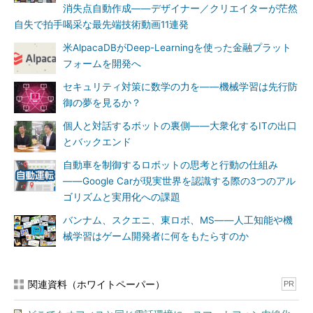
消失点自動作成――デザイナー／クリエイターが茫然
自失で拍手喝采な最先端技術動画11連発
米AlpacaDBがDeep-Learningを使った金融プラット
フォームを開発へ
セキュリティ対策に数学の力を――機械学習は先行防
御の夢を見るか？
個人と対話するボットの裏側――大衆化するITの出口
とバックエンド
自動車を制御するロボットの思考と行動の仕組み
――Google Carが現実世界を認識する際の3つのアル
ゴリズムと実用化への課題
バンナム、スクエニ、東ロボ、MS――人工知能や機
械学習はゲーム開発者に何をもたらすのか
関連資料（ホワイトペーパー）
PR