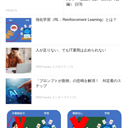
編） (1/3)
PR(＠IT)
強化学習（RL：Reinforcement Learning）とは？
人が足りない、でもIT運用は止められない
PR(ITmedia エグゼクティブ)
「プロンプトが面倒」の悲鳴を解消！ AI定着のス
テップ
PR(ITmedia エンタープライズ)