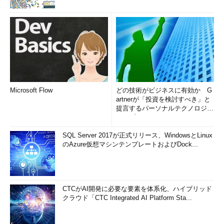
Microsoft Flow
どの技術がビジネスに有効か G
artnerが「投資を検討すべき」と
提言するパーソナルテクノロジー
トップ10
SQL Server 2017が正式リリース、WindowsとLinux
のAzure仮想マシンテンプレートおよびDock...
CTCがAI開発に必要な要素を体系化、ハイブリッド
クラウド「CTC Integrated AI Platform Sta...