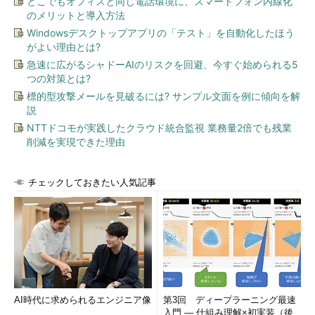
どこでもオフィスと同じ電話環境に、スマートフォン内線化
のメリットと導入方法
Windowsデスクトップアプリの「テスト」を自動化したほう
がよい理由とは?
急速に広がるシャドーAIのリスクを回避、今すぐ始められる5
つの対策とは?
標的型攻撃メールを見破るには? サンプル文面を例に傾向を解
説
NTTドコモが実践したクラウド統合監視 業務量2倍でも残業
削減を実現できた理由
チェックしておきたい人気記事
AI時代に求められるエンジニア像
第3回 ディープラーニング最速
入門 ― 仕組み理解×初実装（後