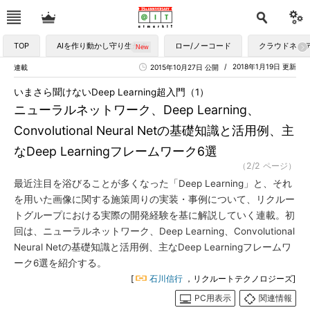
TOP
AIを作り動かし守り生かす
ロー/ノーコード
クラウドネイ
2018年1月19日 更新
連載
2015年10月27日 公開
いまさら聞けないDeep Learning超入門（1）
ニューラルネットワーク、Deep Learning、
Convolutional Neural Netの基礎知識と活用例、主
なDeep Learningフレームワーク6選
（2/2 ページ）
最近注目を浴びることが多くなった「Deep Learning」と、それ
を用いた画像に関する施策周りの実装・事例について、リクルー
トグループにおける実際の開発経験を基に解説していく連載。初
回は、ニューラルネットワーク、Deep Learning、Convolutional
Neural Netの基礎知識と活用例、主なDeep Learningフレームワ
ーク6選を紹介する。
[
石川信行
，リクルートテクノロジーズ]
PC用表示
関連情報