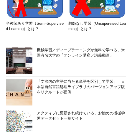
半教師あり学習（Semi-Supervise
教師なし学習（Unsupervised Lea
d Learning）とは？
rning）とは？
機械学習／ディープラーニングが無料で学べる、米
国有名大学の「オンライン講座／講義動画」
「文節内の主語に当たる単語を区別して学習」 日
本語自然言語処理ライブラリのバージョンアップ版
をリクルートが提供
アクティブに更新され続けている、お勧めの機械学
習データセット一覧サイト