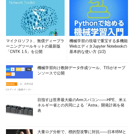
マイクロソフト、無償ディープラ
機械学習の現場で重宝する多機能
ーニングツールキットの最新版
WebエディタJupyter Notebookの
「CNTK 1.5」を公開
基本的な使い方 (1/2)
機械学習向け教師データ作成ツール、TISがオープ
ンソースで公開
目指すは世界最大級のArmスパコン――HPE、米エ
ネルギー省との共同による「Astra」開発計画を発
表
大量ログ分析で、標的型攻撃に対抗――日本IBMと