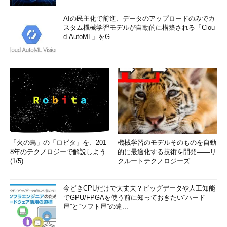
AIの民主化で前進、データのアップロードのみでカ
スタム機械学習モデルが自動的に構築される「Clou
d AutoML」をG...
「火の鳥」の「ロビタ」を、201
機械学習のモデルそのものを自動
8年のテクノロジーで解説しよう
的に最適化する技術を開発――リ
(1/5)
クルートテクノロジーズ
今どきCPUだけで大丈夫？ビッグデータや人工知能
でGPU/FPGAを使う前に知っておきたい“ハード
屋”と“ソフト屋”の違...