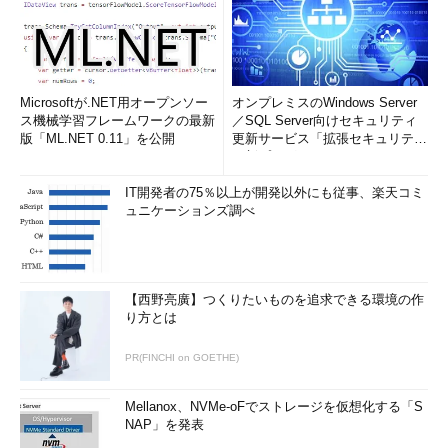
Microsoftが.NET用オープンソー
オンプレミスのWindows Server
ス機械学習フレームワークの最新
／SQL Server向けセキュリティ
版「ML.NET 0.11」を公開
更新サービス「拡張セキュリティ
更新プログ...
IT開発者の75％以上が開発以外にも従事、楽天コミ
ュニケーションズ調べ
【西野亮廣】つくりたいものを追求できる環境の作
り方とは
PR(FINCHI on GOETHE)
Mellanox、NVMe-oFでストレージを仮想化する「S
NAP」を発表