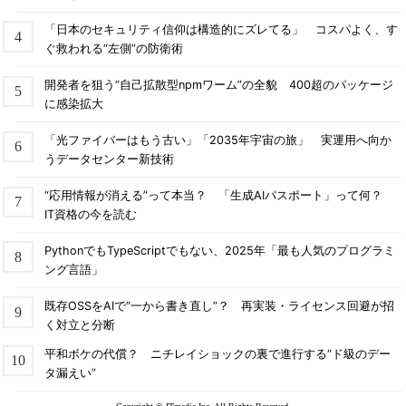
「日本のセキュリティ信仰は構造的にズレてる」 コスパよく、す
ぐ救われる“左側”の防衛術
開発者を狙う“自己拡散型npmワーム”の全貌 400超のパッケージ
に感染拡大
「光ファイバーはもう古い」「2035年宇宙の旅」 実運用へ向か
うデータセンター新技術
“応用情報が消える”って本当？ 「生成AIパスポート」って何？
IT資格の今を読む
PythonでもTypeScriptでもない、2025年「最も人気のプログラミ
ング言語」
既存OSSをAIで“一から書き直し”？ 再実装・ライセンス回避が招
く対立と分断
平和ボケの代償？ ニチレイショックの裏で進行する“ド級のデー
タ漏えい”