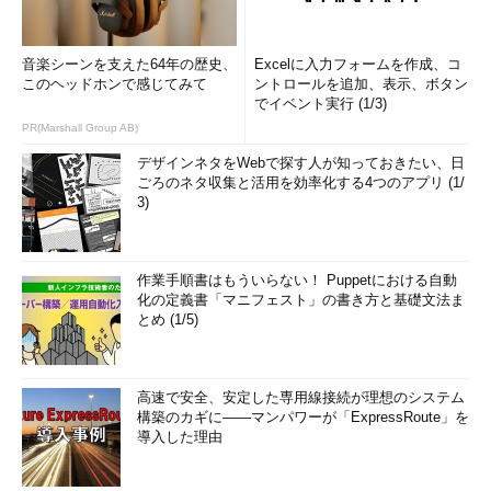
音楽シーンを支えた64年の歴史、
Excelに入力フォームを作成、コ
このヘッドホンで感じてみて
ントロールを追加、表示、ボタン
でイベント実行 (1/3)
PR(Marshall Group AB)
デザインネタをWebで探す人が知っておきたい、日
ごろのネタ収集と活用を効率化する4つのアプリ (1/
3)
作業手順書はもういらない！ Puppetにおける自動
化の定義書「マニフェスト」の書き方と基礎文法ま
とめ (1/5)
高速で安全、安定した専用線接続が理想のシステム
構築のカギに――マンパワーが「ExpressRoute」を
導入した理由