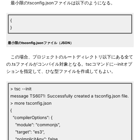
最小限のtsconfig.jsonファイルは以下のようになる。
{
}
最小限のtsconfig.jsonファイル（JSON）
この場合、プロジェクトのルートディレクトリ以下にある全て
の.tsファイルがコンパイル対象となる。tscコマンドに--initオプ
ションを指定して、ひな型ファイルを作成してもよい。
> tsc --init
message TS6071: Successfully created a tsconfig.json file.
> more tsconfig.json
{
"compilerOptions": {
"module": "commonjs",
"target": "es3",
"noImplicitAny": false,