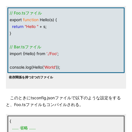
// Foo.tsファイル
export
function
Hello(s) {
return
"Hello "
+ s;
}
// Bar.tsファイル
import {Hello} from
'./Foo'
;
console.log(Hello(
'World'
));
依存関係を持つ2つのファイル
このときにtsconfig.jsonファイルで以下のような設定をする
と、Foo.tsファイルもコンパイルされる。
{
……
省略
……