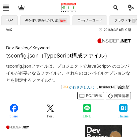
TOP
AIを作り動かし守り生かす
ロー/ノーコード
クラウドネイ
連載
2016年3月8日 公開
Dev Basics／Keyword
tsconfig.json（TypeScript構成ファイル）
tsconfig.jsonファイルは、プロジェクトでJavaScriptへのコンパ
イルが必要となるファイルと、それらのコンパイルオプションな
どを指定するファイルだ。
[
かわさきしんじ
，Insider.NET編集部]
PC用表示
関連情報
Share
Post
LINE
Hatena