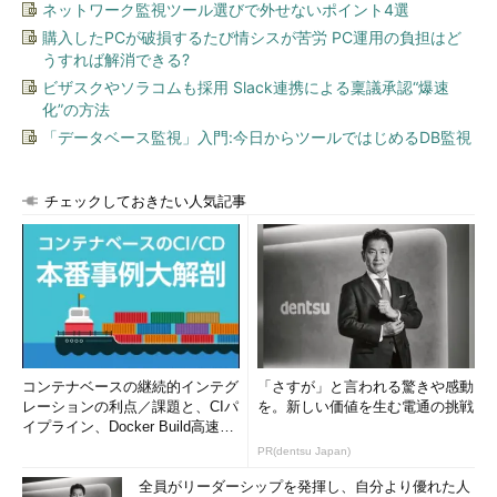
ネットワーク監視ツール選びで外せないポイント4選
購入したPCが破損するたび情シスが苦労 PC運用の負担はど
うすれば解消できる?
ビザスクやソラコムも採用 Slack連携による稟議承認“爆速
化”の方法
「データベース監視」入門:今日からツールではじめるDB監視
チェックしておきたい人気記事
コンテナベースの継続的インテグ
「さすが」と言われる驚きや感動
レーションの利点／課題と、CIパ
を。新しい価値を生む電通の挑戦
イプライン、Docker Build高速化
のコツ (1/2...
PR(dentsu Japan)
全員がリーダーシップを発揮し、自分より優れた人