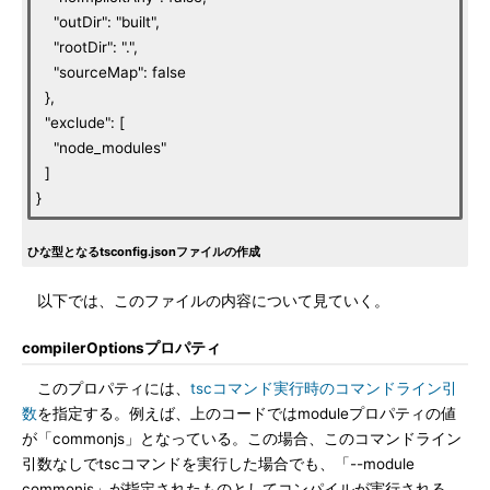
"outDir": "built",
"rootDir": ".",
"sourceMap": false
},
"exclude": [
"node_modules"
]
}
ひな型となるtsconfig.jsonファイルの作成
以下では、このファイルの内容について見ていく。
compilerOptionsプロパティ
このプロパティには、
tscコマンド実行時のコマンドライン引
数
を指定する。例えば、上のコードではmoduleプロパティの値
が「commonjs」となっている。この場合、このコマンドライン
引数なしでtscコマンドを実行した場合でも、「--module
commonjs」が指定されたものとしてコンパイルが実行される