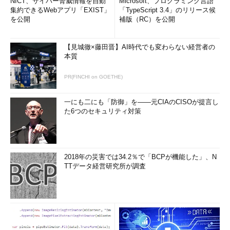
NICT、サイバー脅威情報を自動
Microsoft、プログラミング言語
集約できるWebアプリ「EXIST」
「TypeScript 3.4」のリリース候
を公開
補版（RC）を公開
【見城徹×藤田晋】AI時代でも変わらない経営者の
本質
PR(FINCHI on GOETHE)
一にも二にも「防御」を――元CIAのCISOが提言し
た6つのセキュリティ対策
2018年の災害では34.2％で「BCPが機能した」、N
TTデータ経営研究所が調査