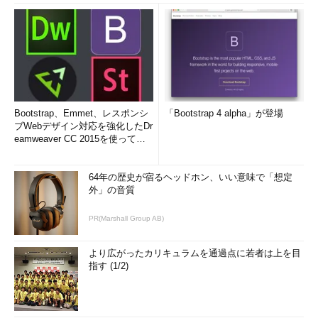
Bootstrap、Emmet、レスポンシ
「Bootstrap 4 alpha」が登場
ブWebデザイン対応を強化したDr
eamweaver CC 2015を使って
み...
64年の歴史が宿るヘッドホン、いい意味で「想定
外」の音質
PR(Marshall Group AB)
より広がったカリキュラムを通過点に若者は上を目
指す (1/2)