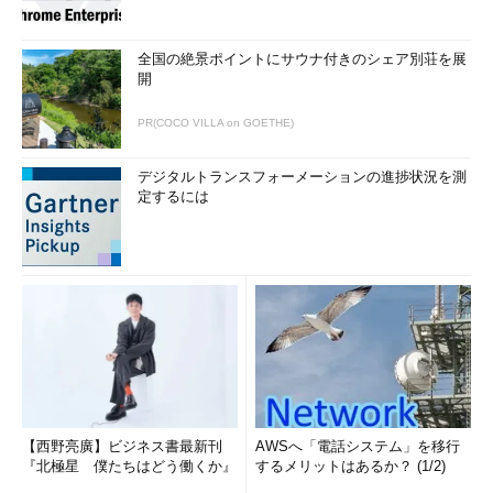
全国の絶景ポイントにサウナ付きのシェア別荘を展
開
PR(COCO VILLA on GOETHE)
デジタルトランスフォーメーションの進捗状況を測
定するには
【西野亮廣】ビジネス書最新刊
AWSへ「電話システム」を移行
『北極星 僕たちはどう働くか』
するメリットはあるか？ (1/2)