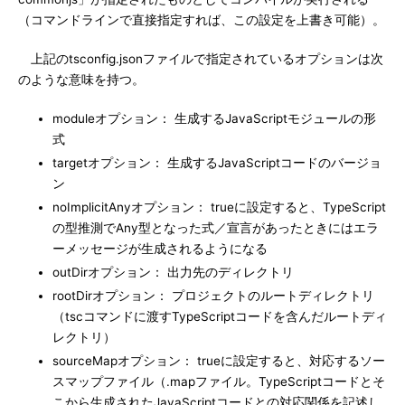
（コマンドラインで直接指定すれば、この設定を上書き可能）。
上記のtsconfig.jsonファイルで指定されているオプションは次
のような意味を持つ。
moduleオプション： 生成するJavaScriptモジュールの形
式
targetオプション： 生成するJavaScriptコードのバージョ
ン
noImplicitAnyオプション： trueに設定すると、TypeScript
の型推測でAny型となった式／宣言があったときにはエラ
ーメッセージが生成されるようになる
outDirオプション： 出力先のディレクトリ
rootDirオプション： プロジェクトのルートディレクトリ
（tscコマンドに渡すTypeScriptコードを含んだルートディ
レクトリ）
sourceMapオプション： trueに設定すると、対応するソー
スマップファイル（.mapファイル。TypeScriptコードとそ
こから生成されたJavaScriptコードとの対応関係を記述し