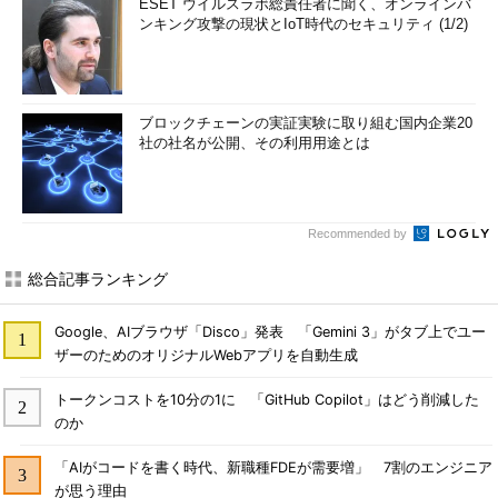
ESET ウイルスラボ総責任者に聞く、オンラインバ
ンキング攻撃の現状とIoT時代のセキュリティ (1/2)
ブロックチェーンの実証実験に取り組む国内企業20
社の社名が公開、その利用用途とは
Recommended by
総合記事ランキング
Google、AIブラウザ「Disco」発表 「Gemini 3」がタブ上でユー
ザーのためのオリジナルWebアプリを自動生成
トークンコストを10分の1に 「GitHub Copilot」はどう削減した
のか
「AIがコードを書く時代、新職種FDEが需要増」 7割のエンジニア
が思う理由