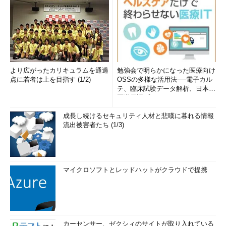
より広がったカリキュラムを通過
勉強会で明らかになった医療向け
点に若者は上を目指す (1/2)
OSSの多様な活用法──電子カル
テ、臨床試験データ解析、日本語
医学用語プラットフォーム、画...
成長し続けるセキュリティ人材と悲嘆に暮れる情報
流出被害者たち (1/3)
マイクロソフトとレッドハットがクラウドで提携
カーセンサー、ゼクシィのサイトが取り入れている