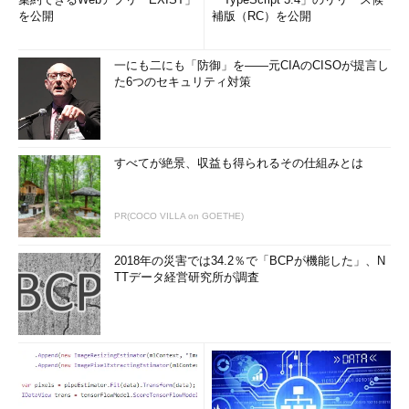
を公開
補版（RC）を公開
一にも二にも「防御」を――元CIAのCISOが提言し
た6つのセキュリティ対策
すべてが絶景、収益も得られるその仕組みとは
PR(COCO VILLA on GOETHE)
2018年の災害では34.2％で「BCPが機能した」、N
TTデータ経営研究所が調査