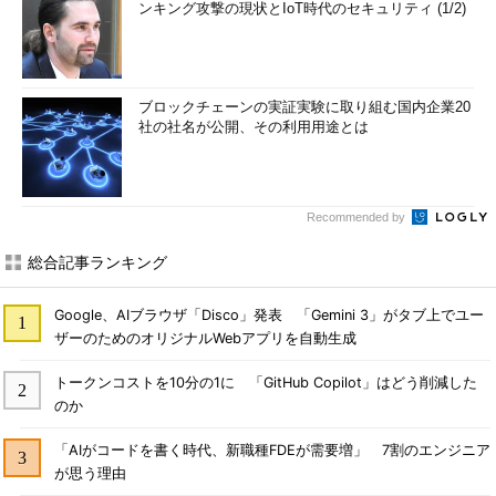
ンキング攻撃の現状とIoT時代のセキュリティ (1/2)
ブロックチェーンの実証実験に取り組む国内企業20
社の社名が公開、その利用用途とは
Recommended by
総合記事ランキング
Google、AIブラウザ「Disco」発表 「Gemini 3」がタブ上でユー
ザーのためのオリジナルWebアプリを自動生成
トークンコストを10分の1に 「GitHub Copilot」はどう削減した
のか
「AIがコードを書く時代、新職種FDEが需要増」 7割のエンジニア
が思う理由