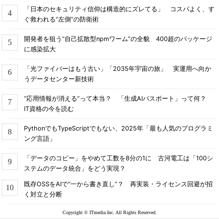
「日本のセキュリティ信仰は構造的にズレてる」 コスパよく、す
ぐ救われる“左側”の防衛術
開発者を狙う“自己拡散型npmワーム”の全貌 400超のパッケージ
に感染拡大
「光ファイバーはもう古い」「2035年宇宙の旅」 実運用へ向か
うデータセンター新技術
“応用情報が消える”って本当？ 「生成AIパスポート」って何？
IT資格の今を読む
PythonでもTypeScriptでもない、2025年「最も人気のプログラミ
ング言語」
「データのコピー」をやめて工数を8分の1に 古河電工は「100シ
ステムのデータ統合」をどう実現？
既存OSSをAIで“一から書き直し”？ 再実装・ライセンス回避が招
く対立と分断
Copyright © ITmedia Inc. All Rights Reserved.