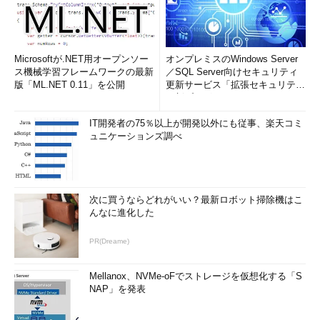
Microsoftが.NET用オープンソー
オンプレミスのWindows Server
ス機械学習フレームワークの最新
／SQL Server向けセキュリティ
版「ML.NET 0.11」を公開
更新サービス「拡張セキュリティ
更新プログ...
IT開発者の75％以上が開発以外にも従事、楽天コミ
ュニケーションズ調べ
次に買うならどれがいい？最新ロボット掃除機はこ
んなに進化した
PR(Dreame)
Mellanox、NVMe-oFでストレージを仮想化する「S
NAP」を発表