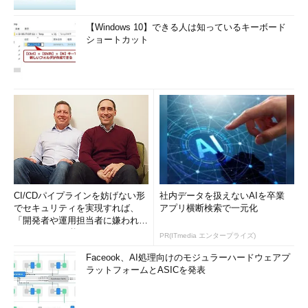
【Windows 10】できる人は知っているキーボード
ショートカット
CI/CDパイプラインを妨げない形
社内データを扱えないAIを卒業
でセキュリティを実現すれば、
アプリ横断検索で一元化
「開発者や運用担当者に嫌われな
いWAF」は可能か
PR(ITmedia エンタープライズ)
Faceook、AI処理向けのモジュラーハードウェアプ
ラットフォームとASICを発表