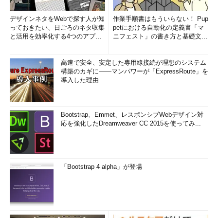
デザインネタをWebで探す人が知
作業手順書はもういらない！ Pup
っておきたい、日ごろのネタ収集
petにおける自動化の定義書「マ
と活用を効率化する4つのアプリ
ニフェスト」の書き方と基礎文法
(1/3)
まとめ (1/5)
高速で安全、安定した専用線接続が理想のシステム
構築のカギに――マンパワーが「ExpressRoute」を
導入した理由
Bootstrap、Emmet、レスポンシブWebデザイン対
応を強化したDreamweaver CC 2015を使ってみ...
「Bootstrap 4 alpha」が登場