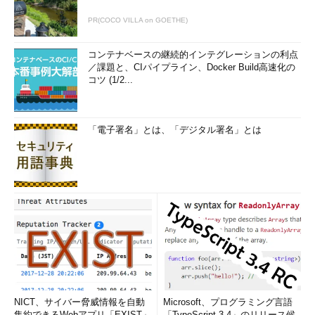
PR(COCO VILLA on GOETHE)
コンテナベースの継続的インテグレーションの利点
／課題と、CIパイプライン、Docker Build高速化の
コツ (1/2...
「電子署名」とは、「デジタル署名」とは
NICT、サイバー脅威情報を自動
Microsoft、プログラミング言語
集約できるWebアプリ「EXIST」
「TypeScript 3.4」のリリース候