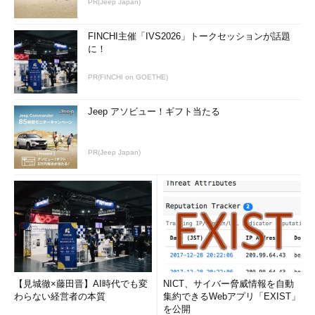
PR(Jeep Japan)
FINCHI主催「IVS2026」トークセッションが話題
に！
PR(FINCHI on GOETHE)
Jeep アソビュー！ギフト当たる
PR(Jeep Japan)
【見城徹×藤田晋】AI時代でも変
NICT、サイバー脅威情報を自動
わらない経営者の本質
集約できるWebアプリ「EXIST」
を公開