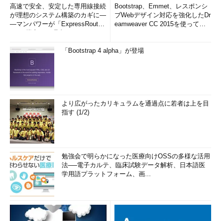
高速で安全、安定した専用線接続
Bootstrap、Emmet、レスポンシ
が理想のシステム構築のカギに―
ブWebデザイン対応を強化したDr
―マンパワーが「ExpressRout
eamweaver CC 2015を使って
e」を導入した理由
み...
「Bootstrap 4 alpha」が登場
より広がったカリキュラムを通過点に若者は上を目
指す (1/2)
勉強会で明らかになった医療向けOSSの多様な活用
法──電子カルテ、臨床試験データ解析、日本語医
学用語プラットフォーム、画...