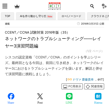
TOP
AIを作り動かし守り生かす
ロー/ノーコード
クラウドネイ
連載
2016年3月31日 公開
CCENT／CCNA 試験対策 2016年版（35）
ネットワークのトラブルシューティング――レイ
ヤー3演習問題編
（1/2 ページ）
シスコの認定資格「CCENT／CCNA」のポイントを学ぶシリー
ズ。最終回となる今回は、前回に引き続き、ネットワークのレイ
ヤー3におけるトラブルシューティングを扱います。解説と併せ
て演習問題に挑戦しましょう。
[
ドヴァ 齋藤貴幸
，＠IT]
PC用表示
関連情報
Share
Post
LINE
Hatena