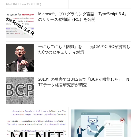
PR(FINCHI on GOETHE)
Microsoft、プログラミング言語「TypeScript 3.4」
のリリース候補版（RC）を公開
一にも二にも「防御」を――元CIAのCISOが提言し
た6つのセキュリティ対策
2018年の災害では34.2％で「BCPが機能した」、N
TTデータ経営研究所が調査