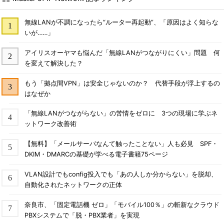
無線LANが不調になったら“ルーター再起動”、「原因はよく知らな
いが……」
アイリスオーヤマも悩んだ「無線LANがつながりにくい」問題 何
を変えて解決した？
もう「拠点間VPN」は安全じゃないのか？ 代替手段が浮上するの
はなぜか
「無線LANがつながらない」の苦情をゼロに 3つの現場に学ぶネ
ットワーク改善術
【無料】「メールサーバなんて触ったことない」人も必見 SPF・
DKIM・DMARCの基礎が学べる電子書籍75ページ
VLAN設計でもconfig投入でも「あの人しか分からない」を脱却、
自動化されたネットワークの正体
奈良市、「固定電話機 ゼロ」「モバイル100％」の斬新なクラウド
PBXシステムで「脱・PBX業者」を実現