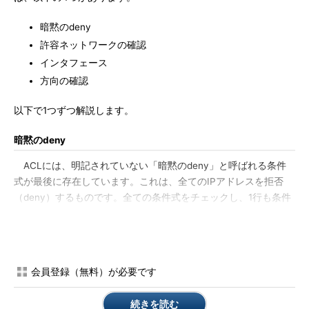
暗黙のdeny
許容ネットワークの確認
インタフェース
方向の確認
以下で1つずつ解説します。
暗黙のdeny
ACLには、明記されていない「暗黙のdeny」と呼ばれる条件
式が最後に存在しています。これは、全てのIPアドレスを拒否
（deny）するものです。全ての条件式をチェックし、1行も条件
に合致しない場合、この「暗黙のdeny」が適用され、パケット
が破棄されます。よくある設定ミスとしては、ACL上1行もパケ
ットをpermitする行を設定していないために、全てのパケットが
破棄されてしまうというケースがあります。
会員登録（無料）が必要です
許容ネットワークの確認
続きを読む