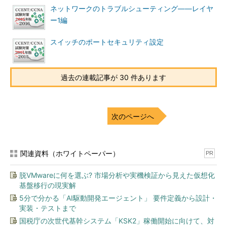
また、宣言した条件式の番号とインタフェースに適用したACL
ネットワークのトラブルシューティング――レイヤ
の番号が異なると、宣言した条件式がチェックに使用されない状
ー1編
態になってしまうことにも注意しましょう。
スイッチのポートセキュリティ設定
関連記事
CCENT／CCNA 試験対策 2015年版（26）：ACLごとの通過条
過去の連載記事が 30 件あります
件設定方法と適用場所、設定コマンド
方向の確認
次のページへ
ACLでチェックしたいパケットの方向が実際に流れるパケット
と合っているかも確認する必要があります。パケットの流れる方
向がルーターが受信（インバウンド：in）する方向なのか、送信
関連資料（ホワイトペーパー）
PR
（アウトバウンド：out）する方向なのかに従って、ACLでチェ
ックするパケットの方向を設定します。
脱VMwareに何を選ぶ? 市場分析や実機検証から見えた仮想化
基盤移行の現実解
演習問題で力試し！
5分で分かる「AI駆動開発エージェント」 要件定義から設計・
実装・テストまで
国税庁の次世代基幹システム「KSK2」稼働開始に向けて、対