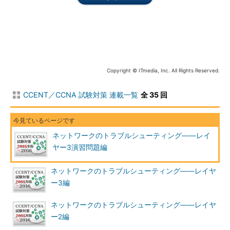
条件式に記述するネットワークアドレスについても注意が必要
です。ACLではサブネットマスクではなく「ワイルドカードマス
ク」を使用します。サブネットマスクのつもりでワイルドカード
マスクを設定してしまうと、チェック対象がホスト部になるた
め、同じネットワークアドレスであるか判断できなくなります。
ワイルドカードマスクでチェック対象とするビットには0を設定
Copyright © ITmedia, Inc. All Rights Reserved.
することに気を付けましょう。
CCENT／CCNA 試験対策 連載一覧
全 35 回
関連記事
CCENT／CCNA 試験対策 2015年版（25）：標準ACL、拡張
ACL、番号付きACL、名前付きACL――ACLの基礎知識と分類
ネットワークのトラブルシューティング――レイ
方法
ヤー3演習問題編
インタフェース
ネットワークのトラブルシューティング――レイヤ
ー3編
ACLを適用するインタフェースにも注意が必要です。標準ACL
では宛先に一番近いインタフェース、拡張ACLでは送信元に一番
ネットワークのトラブルシューティング――レイヤ
近いインタフェースにACLを適用することが推奨されています。
ー2編