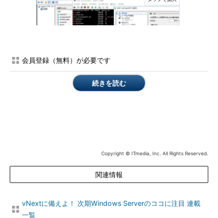
会員登録（無料）が必要です
続きを読む
画面5
LIS 4.1がインストールされたCentOS 7.1仮想マシン
にメモリをホットアドしたところ
今度は問題なくメモリのホットアドを実行できました。
「free」コマンドの変化を見れば、ゲストOSでも、追加のメモ
リを認識できていることが分かります。
Copyright © ITmedia, Inc. All Rights Reserved.
次の
画面6
は、4096MBまで割り当てたメモリから、2048MB
を削除して、元の割り当てサイズに戻したところです。
関連情報
vNextに備えよ！ 次期Windows Serverのココに注目 連載
一覧