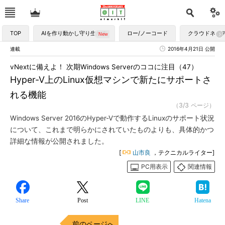
TOP
AIを作り動かし守り生かす
ロー/ノーコード
クラウドネイ
連載
2016年4月21日 公開
vNextに備えよ！ 次期Windows Serverのココに注目（47）
Hyper-V上のLinux仮想マシンで新たにサポートさ
れる機能
（3/3 ページ）
Windows Server 2016のHyper-Vで動作するLinuxのサポート状況
について、これまで明らかにされていたものよりも、具体的かつ
詳細な情報が公開されました。
[
山市良
，テクニカルライター]
PC用表示
関連情報
Share
Post
LINE
Hatena
前のページへ