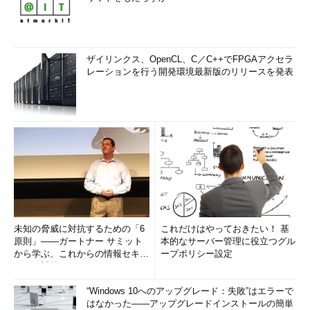
ザイリンクス、OpenCL、C／C++でFPGAアクセラ
レーションを行う開発環境最新版のリリースを発表
未知の脅威に対抗するための「6
これだけはやっておきたい！ 基
原則」――ガートナー サミット
本的なサーバー管理に役立つグル
から学ぶ、これからの情報セキュ
ープポリシー設定
リティ対策
“Windows 10へのアップグレード：失敗”はエラーで
はなかった――アップグレードインストールの簡単