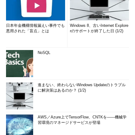
日本年金機構情報漏えい事件でも
Windows 8、古いInternet Explore
悪用された「盲点」とは
rのサポートが終了した日 (1/2)
NoSQL
進まない、終わらないWindows Updateのトラブル
に解決策はあるのか？ (1/2)
AWS／Azure上でTensorFlow、CNTKを――機械学
習環境のマネージドサービスが登場