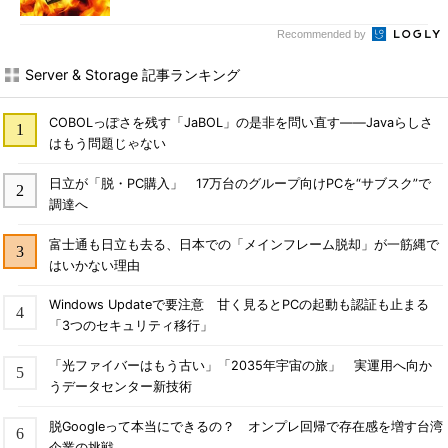
Recommended by
Server & Storage 記事ランキング
COBOLっぽさを残す「JaBOL」の是非を問い直す――Javaらしさ
はもう問題じゃない
日立が「脱・PC購入」 17万台のグループ向けPCを“サブスク”で
調達へ
富士通も日立も去る、日本での「メインフレーム脱却」が一筋縄で
はいかない理由
Windows Updateで要注意 甘く見るとPCの起動も認証も止まる
「3つのセキュリティ移行」
「光ファイバーはもう古い」「2035年宇宙の旅」 実運用へ向か
うデータセンター新技術
脱Googleって本当にできるの？ オンプレ回帰で存在感を増す台湾
企業の挑戦