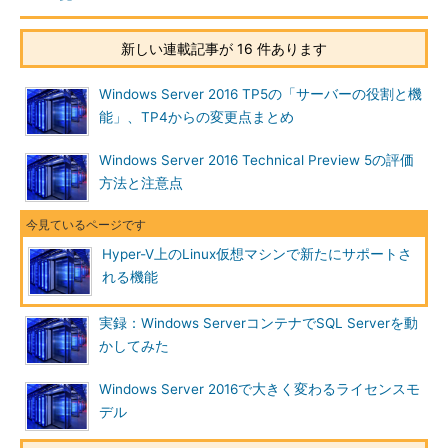
新しい連載記事が 16 件あります
Windows Server 2016 TP5の「サーバーの役割と機
能」、TP4からの変更点まとめ
画面6
Hyper-V側からはメモリのホットリムーブができる
ように見ええるが、Linuxゲストはメモリが削減されたこと
Windows Server 2016 Technical Preview 5の評価
を認識できない
方法と注意点
Linuxゲストでは、「メモリのホットリムーブ」はサポートさ
れません。ホットリムーブは実行され、Hyper-V側から見た割り
Hyper-V上のLinux仮想マシンで新たにサポートさ
当てサイズは2048MBに戻りました。しかし、Linuxゲスト側の
れる機能
「free」コマンドの結果を見ると、メモリサイズは減っていない
ことが分かります。
実録：Windows ServerコンテナでSQL Serverを動
Linuxゲストは4096MBのメモリと認識していますが、実際に
かしてみた
は2048MBしか割り当てられていないため、Linuxゲストが
Windows Server 2016で大きく変わるライセンスモ
2048MB以上のメモリを要求すると何らかの問題が発生するでし
デル
ょう。