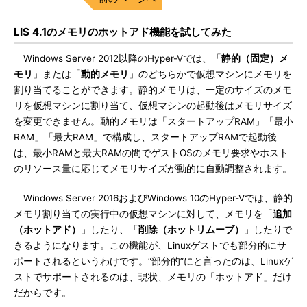
LIS 4.1のメモリのホットアド機能を試してみた
Windows Server 2012以降のHyper-Vでは、「
静的（固定）メ
モリ
」または「
動的メモリ
」のどちらかで仮想マシンにメモリを
割り当てることができます。静的メモリは、一定のサイズのメモ
リを仮想マシンに割り当て、仮想マシンの起動後はメモリサイズ
を変更できません。動的メモリは「スタートアップRAM」「最小
RAM」「最大RAM」で構成し、スタートアップRAMで起動後
は、最小RAMと最大RAMの間でゲストOSのメモリ要求やホスト
のリソース量に応じてメモリサイズが動的に自動調整されます。
Windows Server 2016およびWindows 10のHyper-Vでは、静的
メモリ割り当ての実行中の仮想マシンに対して、メモリを「
追加
（ホットアド）
」したり、「
削除（ホットリムーブ）
」したりで
きるようになります。この機能が、Linuxゲストでも部分的にサ
ポートされるというわけです。“部分的”にと言ったのは、Linuxゲ
ストでサポートされるのは、現状、メモリの「ホットアド」だけ
だからです。