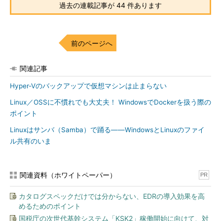
過去の連載記事が 44 件あります
筆者紹介
山市 良（やまいち りょう）
前のページへ
岩手県花巻市在住。Microsoft MVP：Cloud and Datacenter
Management（Oct 2008 - Sep 2016）。SIer、IT出版社、中堅
企業のシステム管理者を経て、フリーのテクニカルライター
関連記事
に。マイクロソフト製品、テクノロジーを中心に、IT雑誌、
Hyper-Vのバックアップで仮想マシンは止まらない
Webサイトへの記事の寄稿、ドキュメント作成、事例取材など
を手掛ける。個人ブログは『
山市良のえぬなんとかわーる
Linux／OSSに不慣れでも大丈夫！ WindowsでDockerを扱う際の
ど
』。
ポイント
Linuxはサンバ（Samba）で踊る――WindowsとLinuxのファイ
ル共有のいま
関連資料（ホワイトペーパー）
PR
カタログスペックだけでは分からない、EDRの導入効果を高
めるためのポイント
国税庁の次世代基幹システム「KSK2」稼働開始に向けて、対