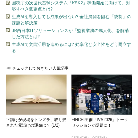
国税庁の次世代基幹システム「KSK2」稼働開始に向けて、対
応すべき変更点とは?
生成AIを導入しても成果が出ない? 全社展開を阻む「統制」の
課題と解決策
JR西日本ITソリューションズが「監視業務の属人化」を解消
した方法とは?
生成AIで文書活用を進めるには? 効率化と安全性をどう両立す
る
チェックしておきたい人気記事
下請けが現場をトンズラ。取り残
FINCHI主催「IVS2026」トーク
された元請けの運命は？ (1/2)
セッションが話題に！
PR(FINCHI on GOETHE)