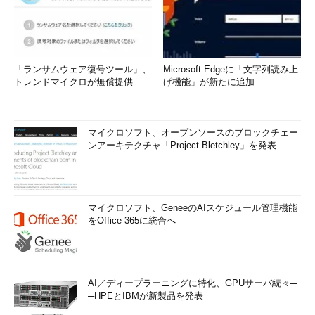
「ランサムウェア復号ツール」、
Microsoft Edgeに「文字列読み上
トレンドマイクロが無償提供
げ機能」が新たに追加
マイクロソフト、オープンソースのブロックチェー
ンアーキテクチャ「Project Bletchley」を発表
マイクロソフト、GeneeのAIスケジュール管理機能
をOffice 365に統合へ
AI／ディープラーニングに特化、GPUサーバ続々─
─HPEとIBMが新製品を発表