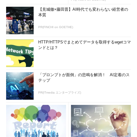
【見城徹×藤田晋】AI時代でも変わらない経営者の
本質
PR(FINCHI on GOETHE)
HTTP/HTTPSでまとめてデータを取得するwgetコマ
ンドとは？
「プロンプトが面倒」の悲鳴を解消！ AI定着のス
テップ
PR(ITmedia エンタープライズ)