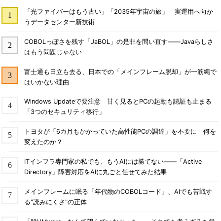
「光ファイバーはもう古い」「2035年宇宙の旅」 実運用へ向か
うデータセンター新技術
COBOLっぽさを残す「JaBOL」の是非を問い直す――Javaらしさ
はもう問題じゃない
富士通も日立も去る、日本での「メインフレーム脱却」が一筋縄で
はいかない理由
Windows Updateで要注意 甘く見るとPCの起動も認証も止まる
「3つのセキュリティ移行」
トヨタが「6カ月もかかっていた高性能PCの調達」を不要に 何を
変えたのか？
ITインフラ専門家の私でも、もうAIには勝てない――「Active
Directory」障害対応をAIに丸ごと任せてみた結果
メインフレームに眠る「年代物のCOBOLコード」、AIでも苦戦す
る"読みにくさ"の正体