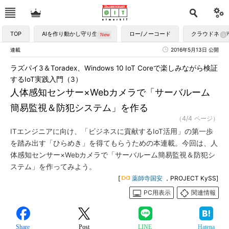
TOP
AIを作り動かし守り生かす
ロー/ノーコード
クラウドネイ
連載
2016年5月13日 公開
ラズパイ3＆Toradex、Windows 10 IoT Coreで楽しみながら検証
するIoT実践入門（3）
人体感知センサー×Webカメラで「サーバルーム
簡易監視＆防犯システム」を作る
（4/4 ページ）
ITエンジニアに向け、「ビジネスに貢献するIoT活用」の第一歩
を踏み出す「ひらめき」を得てもらうための本連載。今回は、人
体感知センサー×Webカメラで「サーバルーム簡易監視＆防犯シ
ステム」を作ってみよう。
[
薬師寺国安
，PROJECT KySS]
PC用表示
関連情報
Share
Post
LINE
Hatena