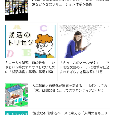
索などを含むソリューション体系を整備
ギョーカイ研究、自己分析――い
「えっ、このメールが？」――マ
ざという時にオロオロしないため
トモな文面のメールに攻撃が仕込
の「就活準備」基礎の基礎 (1/3)
まれるばらまき型攻撃に注意
人工知能／自動化が家庭を変える――IoTとしての
「家」は開発者にとってのフロンティアか (1/3)
“適度な不信感”をベースに考える「人間のセキュリ