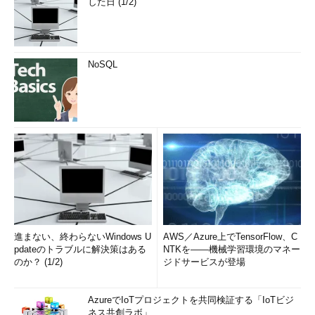
した日 (1/2)
NoSQL
進まない、終わらないWindows U
AWS／Azure上でTensorFlow、C
pdateのトラブルに解決策はある
NTKを――機械学習環境のマネー
のか？ (1/2)
ジドサービスが登場
AzureでIoTプロジェクトを共同検証する「IoTビジ
ネス共創ラボ」