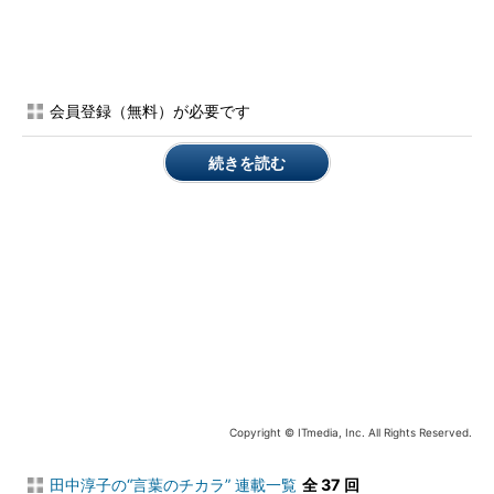
会員登録（無料）が必要です
続きを読む
厳しく指導してくれる人の方が、本当は優しいのか？（画像
はイメージです）
そのとき、A先輩は……
Copyright © ITmedia, Inc. All Rights Reserved.
田中淳子の“言葉のチカラ” 連載一覧
全 37 回