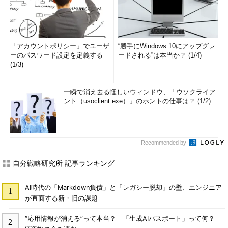
「アカウントポリシー」でユーザ
“勝手にWindows 10にアップグレ
ーのパスワード設定を定義する
ードされる”は本当か？ (1/4)
(1/3)
一瞬で消え去る怪しいウィンドウ、「ウソクライア
ント（usoclient.exe）」のホントの仕事は？ (1/2)
Recommended by
自分戦略研究所 記事ランキング
AI時代の「Markdown負債」と「レガシー脱却」の壁、エンジニア
が直面する新・旧の課題
“応用情報が消える”って本当？ 「生成AIパスポート」って何？