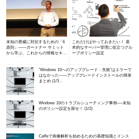
未知の脅威に対抗するための「6
これだけはやっておきたい！ 基
原則」――ガートナー サミット
本的なサーバー管理に役立つグル
から学ぶ、これからの情報セキュ
ープポリシー設定
リティ対策
“Windows 10へのアップグレード：失敗”はエラーで
はなかった――アップグレードインストールの簡単
まとめ (1/3...
Windows 10のトラブルシューティング事例──未知
のポリシー設定を探せ！ (1/2)
Caffeで画像解析を始めるための基礎知識とインス