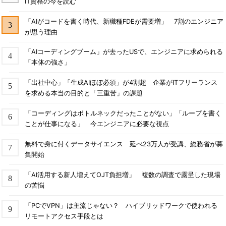
IT資格の今を読む
「AIがコードを書く時代、新職種FDEが需要増」 7割のエンジニア
が思う理由
「AIコーディングブーム」が去ったUSで、エンジニアに求められる
「本体の強さ」
「出社中心」「生成AIほぼ必須」が4割超 企業がITフリーランス
を求める本当の目的と「三重苦」の課題
「コーディングはボトルネックだったことがない」「ループを書く
ことが仕事になる」 今エンジニアに必要な視点
無料で身に付くデータサイエンス 延べ23万人が受講、総務省が募
集開始
「AI活用する新人増えてOJT負担増」 複数の調査で露呈した現場
の苦悩
「PCでVPN」は主流じゃない？ ハイブリッドワークで使われる
リモートアクセス手段とは