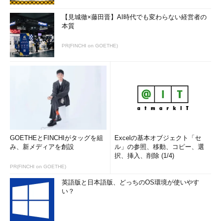
【見城徹×藤田晋】AI時代でも変わらない経営者の
本質
PR(FINCHI on GOETHE)
GOETHEとFINCHIがタッグを組
Excelの基本オブジェクト「セ
み、新メディアを創設
ル」の参照、移動、コピー、選
択、挿入、削除 (1/4)
PR(FINCHI on GOETHE)
英語版と日本語版、どっちのOS環境が使いやす
い？