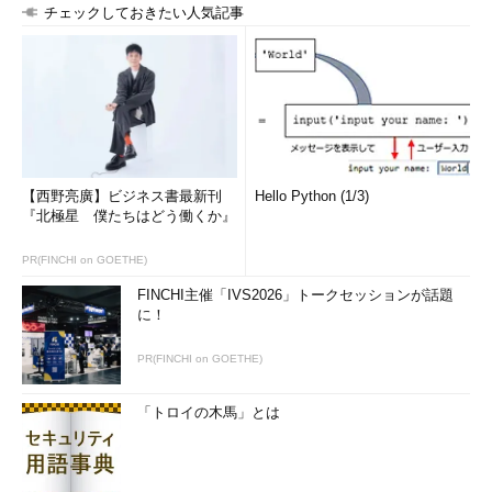
チェックしておきたい人気記事
【西野亮廣】ビジネス書最新刊
Hello Python (1/3)
『北極星 僕たちはどう働くか』
PR(FINCHI on GOETHE)
FINCHI主催「IVS2026」トークセッションが話題
に！
PR(FINCHI on GOETHE)
「トロイの木馬」とは