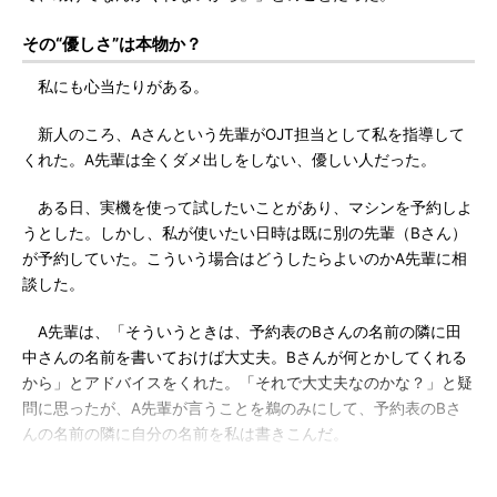
その“優しさ”は本物か？
私にも心当たりがある。
新人のころ、Aさんという先輩がOJT担当として私を指導して
くれた。A先輩は全くダメ出しをしない、優しい人だった。
ある日、実機を使って試したいことがあり、マシンを予約しよ
うとした。しかし、私が使いたい日時は既に別の先輩（Bさん）
が予約していた。こういう場合はどうしたらよいのかA先輩に相
談した。
A先輩は、「そういうときは、予約表のBさんの名前の隣に田
中さんの名前を書いておけば大丈夫。Bさんが何とかしてくれる
から」とアドバイスをくれた。「それで大丈夫なのかな？」と疑
問に思ったが、A先輩が言うことを鵜のみにして、予約表のBさ
んの名前の隣に自分の名前を私は書きこんだ。
翌日、Bさんが予約表を手に血相を変えてやってきた。