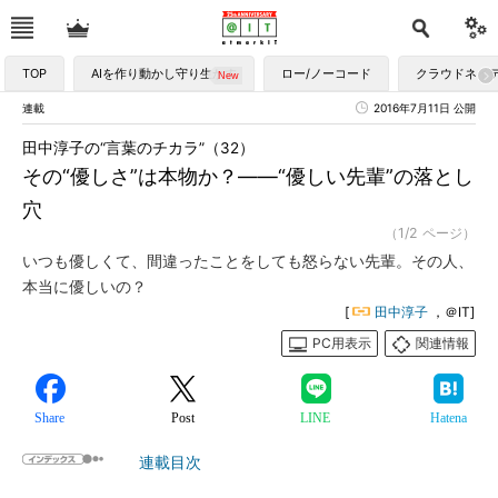
TOP
AIを作り動かし守り生かす
ロー/ノーコード
クラウドネイ
連載
2016年7月11日 公開
田中淳子の“言葉のチカラ”（32）
その“優しさ”は本物か？――“優しい先輩”の落とし
穴
（1/2 ページ）
いつも優しくて、間違ったことをしても怒らない先輩。その人、
本当に優しいの？
[
田中淳子
，＠IT]
PC用表示
関連情報
Share
Post
LINE
Hatena
連載目次