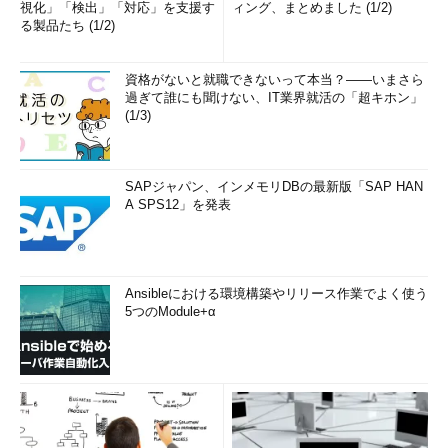
視化」「検出」「対応」を支援す
ィング、まとめました (1/2)
る製品たち (1/2)
資格がないと就職できないって本当？――いまさら
過ぎて誰にも聞けない、IT業界就活の「超キホン」
(1/3)
SAPジャパン、インメモリDBの最新版「SAP HAN
A SPS12」を発表
Ansibleにおける環境構築やリリース作業でよく使う
5つのModule+α