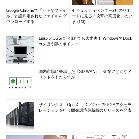
Google Chromeで「不正なファイ
セキュリティベンダー2社のリポ
ル」と誤判定されたファイルをダ
ートに見る「攻撃の高度化」のい
ウンロードする
ま (1/3)
Linux／OSSに不慣れでも大丈夫！ WindowsでDock
erを扱う際のポイント
国内市場に登場した「SD-WAN」、企業にどんなメ
リットをもたらすか
ザイリンクス、OpenCL、C／C++でFPGAアクセラ
レーションを行う開発環境最新版のリリースを発表