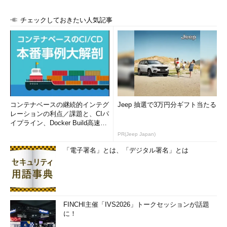
チェックしておきたい人気記事
iPhoneにGoogleアプリをセットアップ
する（1/4）
これはiPhoneのホーム画面。Googleア
コンテナベースの継続的インテグ
プリは
iTunes App Store
からインストー
Jeep 抽選で3万円分ギフト当たる
レーションの利点／課題と、CIパ
ルできる。App Storeアプリで「Googl
イプライン、Docker Build高速化
e」と検索すれば、すぐ見つかるはず
のコツ (1/2...
だ。
PR(Jeep Japan)
（1）
インストールしたGoogleアプリ
のアイコン。まずはログインするため
「電子署名」とは、「デジタル署名」とは
に、これをタップする。
▼
FINCHI主催「IVS2026」トークセッションが話題
に！