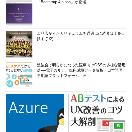
「Bootstrap 4 alpha」が登場
Googleの2段階認証を有効にする（4/
より広がったカリキュラムを通過点に若者は上を目
8）
指す (1/2)
（4）
［Googleにログイン］をタッ
プする。もしアカウント名あるいはパス
ワードの入力を求められたら、指示に従
ってログインを完了させる。
勉強会で明らかになった医療向けOSSの多様な活用
▼
法──電子カルテ、臨床試験データ解析、日本語医
学用語プラットフォーム、画...