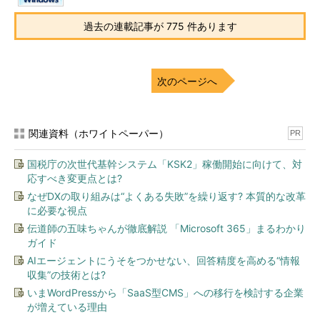
また、必須ではないけれど、同じ端末が次の機能も持っていた
方がよい（理由は後述）。
過去の連載記事が 775 件あります
SMSなどのテキストメッセージを受信できるか、または音
声の受話ができる
次のページへ
これらの条件からiPhoneか、携帯通信の可能なiPadセルラーモ
デルのどちらかが必要だろう（携帯通信ができないiPod touchだ
関連資料（ホワイトペーパー）
PR
とプッシュ通知は常時受信できず、使いやすくはないだろう）。
以下ではiPhoneを前提に説明する。
国税庁の次世代基幹システム「KSK2」稼働開始に向けて、対
応すべき変更点とは?
まずはiPhoneにGoogleアプリをApp Storeからインストールし
なぜDXの取り組みは“よくある失敗”を繰り返す? 本質的な改革
よう。
に必要な視点
伝道師の五味ちゃんが徹底解説 「Microsoft 365」まるわかり
iOS用Google アプリ
（iTunes App Store）
ガイド
AIエージェントにうそをつかせない、回答精度を高める“情報
インストールしたらアプリを起動して、2段階認証を設定した
収集”の技術とは?
いGoogleアカウントでログインする。
いまWordPressから「SaaS型CMS」への移行を検討する企業
が増えている理由