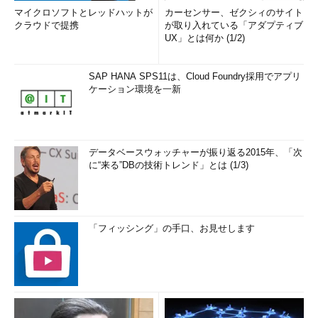
Googleの2段階認証を有効にする（5/
マイクロソフトとレッドハットが
カーセンサー、ゼクシィのサイト
8）
クラウドで提携
が取り入れている「アダプティブ
Googleアカウントの設定画面（Webペ
UX」とは何か (1/2)
ージ）に切り替わる。
（5）
「パスワードとログイン方法」
という見出しから下へスクロールして、
SAP HANA SPS11は、Cloud Foundry採用でアプリ
［2段階認証プロセス］を見つけたらタ
ケーション環境を一新
ップする。
▼
データベースウォッチャーが振り返る2015年、「次
に“来る”DBの技術トレンド」とは (1/3)
「フィッシング」の手口、お見せします