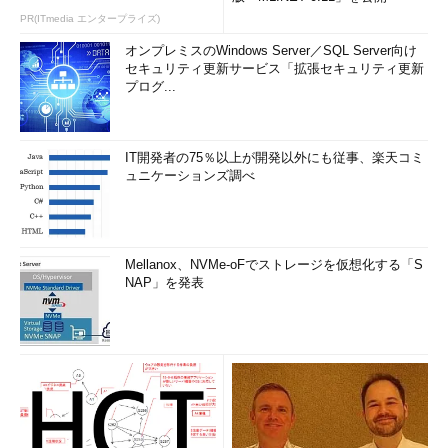
w
」の機能も利用するかどうか選択を求
PR(ITmedia エンタープライズ)
められているところ。2段階認証を利用
するだけなら、Google Nowは不要だ。
オンプレミスのWindows Server／SQL Server向け
（4）
Google Nowはユーザーの状況
セキュリティ更新サービス「拡張セキュリティ更新
や行動に応じて、最適な情報（例えば
現
プログ...
在地
の天気予報）を絞り込んで提供して
くれるサービスだ。ただ、そのためには
位置情報や、いつどこを訪れたのかとい
う情報（ロケーション履歴）の提供や記
IT開発者の75％以上が開発以外にも従事、楽天コミ
録が必要になる。Google Nowを使わな
ュニケーションズ調べ
いなら、［使用しない］をタップする。
（5）
Google Nowを使うのなら、
［次へ］をタップしていってウィザード
を完了させる。
Mellanox、NVMe-oFでストレージを仮想化する「S
▼
NAP」を発表