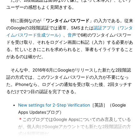
だが、2段階認証は面倒なので嫌だ（よって未導入）、という
ユーザーの感想もよく見聞きする。
特に面倒なのが「
ワンタイムパスワード
」の入力である。従来
のGoogleの2段階認証では通常、SMSまたは
認証アプリ（ワンタ
イムパスワード生成ツール）
、
音声
で6桁のワンタイムパスワー
ドを受け取り、それをログイン画面に転記（入力）する必要があ
る。忙しいときにこれを求められると、筆者もイライラすること
があるのは確かだ。
そんな中、2016年6月にGoogleがリリースした新たな2段階認
証の方式では、このワンタイムパスワードの入力が不要になっ
た。iPhoneなら、ログインの通知を受け取った後、2回タッチす
るだけで2つ目の認証を完了できる。
New settings for 2-Step Verification
［英語］（Google
Apps Updatesブログ）
＊
このブログではGoogle Appsについてのみ言及している
が、個人向けGoogleアカウントでも新たな2段階認証の方
式は利用可能だ。