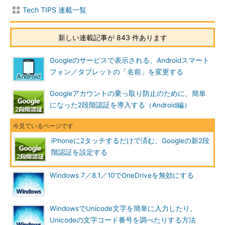
2つ目の認証をGoogleメッセージ方式に切り替える
Tech TIPS 連載一覧
Googleメッセージで認証してGoogleにログインする
複数のアカウントを単一のiPhoneで管理できる
新しい連載記事が 843 件あります
Phoneを他人に操作されないように注意する
Googleのサービスで表示される、Androidスマート
●2段階認証に必要な「Google」アプリをセットアップする
フォン／タブレットの「名前」を変更する
Googleアカウントの新たな2段階認証の方式「Googleからのメ
Googleアカウントの乗っ取り防止のために、簡単
ッセージ」（英語では「Google Prompt」。以下では「
Google
になった2段階認証を導入する（Android編）
メッセージ
」と略す）をiOS端末で利用するには、その端末が次
の条件を全て満たしている必要がある。
「Google」アプリをインストールしてある
iPhoneに2タッチするだけで済む、Googleの新2段
階認証を設定する
インターネットに接続されていて、プッシュ通知を受け取
れる
Windows 7／8.1／10でOneDriveを無効にする
Googleメッセージでは、Googleアプリに対するプッシュ通知
を用いて、ログイン要求があったことをユーザーに伝えつつ、ロ
WindowsでUnicode文字を簡単に入力したり、
グインの承認を実行するのだ。
Unicodeの文字コード番号を調べたりする方法