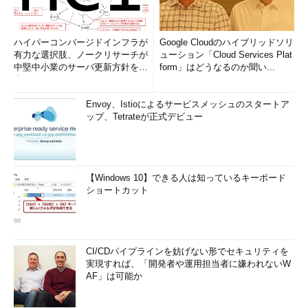
ハイパーコンバージドインフラが
Google Cloudのハイブリッドソリ
有力な選択肢、ノークリサーチが
ューション「Cloud Services Plat
中堅中小業のサーバ更新方針を調
form」はどうなるのか聞い...
査
iPhoneにGoogleアプリをセットアップ
する（4/4）
Envoy、Istioによるサービスメッシュのスタートア
初期セットアップが完了したところ。
ップ、Tetrateが正式デビュー
（6）
2段階認証を設定したいアカウ
ントであることを確認する。
【Windows 10】できる人は知っているキーボード
以上でGoogleアプリの準備は完了だ。
ショートカット
●Googleアカウントの2段階認証を有効にする
次はGoogleアプリを使って、Googleアカウントの2段階認証を
CI/CDパイプラインを妨げない形でセキュリティを
有効化する。既に有効にしてある場合は、「
2つ目の認証を
実現すれば、「開発者や運用担当者に嫌われないW
Googleメッセージ方式に切り替える
」に読み進めていただきた
AF」は可能か
い。