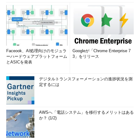
Googleの2段階認証を初めて有効化する場合、
SMSなどのテキ
ストメッセージまたは音声通話
で、「確認コード」と呼ばれるワ
ンタイムパスワード（6桁の数字）を受け取れる必要がある。
これらはGoogleメッセージ用端末とは別の端末で受信しても
よい。もっとも、これらの認証方式は、万一Googleメッセージ
方式が使えなくなったときの代替手段として利用できるので、
Faceook、AI処理向けのモジュラ
Googleが「Chrome Enterprise 7
Googleメッセージと同じ端末で受け取れるようセットアップし
ーハードウェアプラットフォーム
3」をリリース
た方が使いやすいだろう。
とASICを発表
以下でも、同じiPhoneで全て受け取るという前提で説明する。
デジタルトランスフォーメーションの進捗状況を測
また以下の操作では全面的にGoogleアプリを利用する（ほとん
定するには
どの設定はSafariでも可能だが、一部の操作はどうしてもGoogle
アプリが必要になるため、本TIPSではGoogleアプリに絞り込ん
で説明している）。
AWSへ「電話システム」を移行するメリットはある
か？ (1/2)