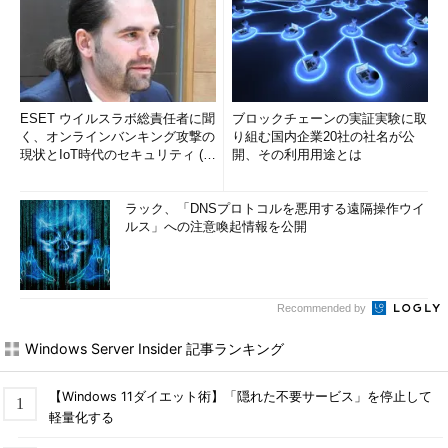
Googleの2段階認証を有効にする（6/
8）
（6）
下にスクロールして、［開始］
ボタンを見つけたらタップする。
ESET ウイルスラボ総責任者に聞
ブロックチェーンの実証実験に取
▼
く、オンラインバンキング攻撃の
り組む国内企業20社の社名が公
現状とIoT時代のセキュリティ (1/
開、その利用用途とは
2)
ラック、「DNSプロトコルを悪用する遠隔操作ウイ
ルス」への注意喚起情報を公開
Recommended by
Windows Server Insider 記事ランキング
Googleの2段階認証を有効にする（7/
【Windows 11ダイエット術】「隠れた不要サービス」を停止して
8）
（7）
必ずパスワードの再入力が求め
軽量化する
られるので、指示に従ってパスワードを