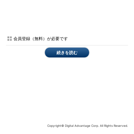
本TIPSではiPhoneを対象に、この新方式を利用できるように
する手順を説明する。セットアップは従来と同様の手間が掛かる
ものの、普段のログイン時の操作は格段に簡単になる。
Android端末については別途解説する。
会員登録（無料）が必要です
操作方法
続きを読む
本TIPSでは、まだGoogleアカウントで2段階認証を設定したこ
とがないユーザーを前提として、iPhoneを使って2つめの認証を
実行できるようにする全手順を解説する。
すでに2段階認証を設定済みの場合は、以下では文中のリンク
をたどることで、不要な手順を読み飛ばせるようにしてある。
■記事内目次
2段階認証に必要な「Google」アプリをセットアップす
る
Copyright© Digital Advantage Corp. All Rights Reserved.
Googleアカウントの2段階認証を有効にする