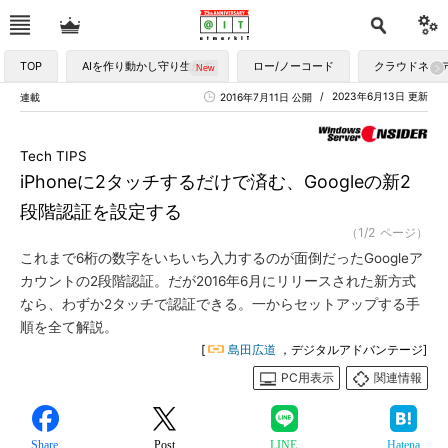
TOP
AIを作り動かし守り生かす
ロー/ノーコード
クラウドネイ
2023年6月13日 更新
連載
2016年7月11日 公開
Tech TIPS
iPhoneに2タッチするだけで済む、Googleの新2
段階認証を設定する
（1/2 ページ）
これまで6桁の数字をいちいち入力するのが面倒だったGoogleア
カウントの2段階認証。だが2016年6月にリリースされた新方式
なら、わずか2タッチで認証できる。一からセットアップする手
順を全て解説。
[
島田広道
，デジタルアドバンテージ]
PC用表示
関連情報
Share
Post
LINE
Hatena