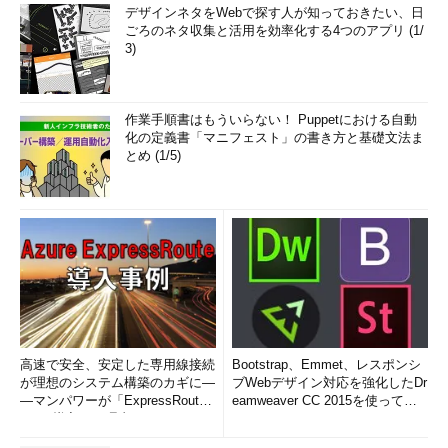
デザインネタをWebで探す人が知っておきたい、日
Googleの2段階認証を有効にする（2/
ごろのネタ収集と活用を効率化する4つのアプリ (1/
8）
3)
（2）
［Googleアカウント設定］を
タップする。
▼
作業手順書はもういらない！ Puppetにおける自動
化の定義書「マニフェスト」の書き方と基礎文法ま
とめ (1/5)
Googleの2段階認証を有効にする（3/
8）
（3）
［ログインとセキュリティ］を
タップする。
高速で安全、安定した専用線接続
Bootstrap、Emmet、レスポンシ
が理想のシステム構築のカギに―
ブWebデザイン対応を強化したDr
▼
―マンパワーが「ExpressRout
eamweaver CC 2015を使って
e」を導入した理由
み...