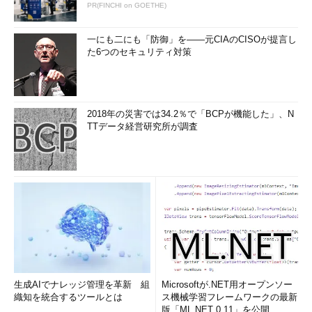
PR(FINCHI on GOETHE)
設定したければ、［別のアカウントを選
択］をタップして適切なアカウントを選
ぶ。
一にも二にも「防御」を――元CIAのCISOが提言し
た6つのセキュリティ対策
▼
2018年の災害では34.2％で「BCPが機能した」、N
TTデータ経営研究所が調査
iPhoneにGoogleアプリをセットアップ
生成AIでナレッジ管理を革新 組
Microsoftが.NET用オープンソー
する（3/4）
織知を統合するツールとは
ス機械学習フレームワークの最新
これは、Googleアプリで「
Google No
版「ML.NET 0.11」を公開