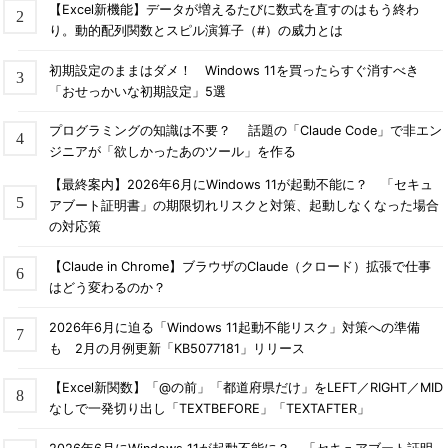
入力してログインする。
【Excel新機能】データが増えるたびに数式を直すのはもう終わ
り。動的配列関数とスピル演算子（#）の威力とは
▼
初期設定のままはダメ！ Windows 11を買ったらすぐ消すべき
「おせっかいな初期設定」5選
プログラミングの知識は不要？ 話題の「Claude Code」で非エン
ジニアが「欲しかったあのツール」を作る
【最終案内】2026年6月にWindows 11が起動不能に？ 「セキュ
アブート証明書」の期限切れリスクと対策、起動しなくなった場合
の対応策
【Claude in Chrome】ブラウザのClaude（クロード）拡張で仕事
はどう変わるのか？
2026年6月に迫る「Windows 11起動不能リスク」対策への準備
も 2月の月例更新「KB5077181」リリース
Googleの2段階認証を有効にする（8/
8）
ここからが本来の2段階認証の設定だ。
【Excel新関数】「@の前」「都道府県だけ」をLEFT／RIGHT／MID
下にスクロールして「スマートフォンの
なしで一発切り出し「TEXTBEFORE」「TEXTAFTER」
設定」という見出しを見つけておく。
（8）
確認コードを受け取るスマート