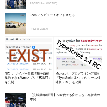
PR(FINCHI on GOETHE)
Jeep アソビュー！ギフト当たる
PR(Jeep Japan)
iPhoneにGoogleアプリをセットアップ
する（2/4）
Googleアプリを起動したところ。このi
PhoneでGoogleアカウントを1つだけ使
っている場合は、
次の画面
に進んでいた
だきたい。複数のGoogleアカウントを
NICT、サイバー脅威情報を自動
Microsoft、プログラミング言語
使っている場合は、ここでアカウントを
集約できるWebアプリ「EXIST」
「TypeScript 3.4」のリリース候
選択できる。ログインを求める画面が表
を公開
補版（RC）を公開
示されたら、対象のアカウントを指定し
てログインすること。
（2）
2段階認証を設定すべきアカウ
【見城徹×藤田晋】AI時代でも変わらない経営者の
ントが、上に表示されているなら、［次
本質
へ］をタップする。
（3）
別のアカウントに2段階認証を