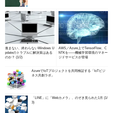
進まない、終わらないWindows U
AWS／Azure上でTensorFlow、C
pdateのトラブルに解決策はある
NTKを――機械学習環境のマネー
のか？ (1/2)
ジドサービスが登場
AzureでIoTプロジェクトを共同検証する「IoTビジ
ネス共創ラボ」
「LINE」に「Webカメラ」、のぞき見られた1月 (1/
3)