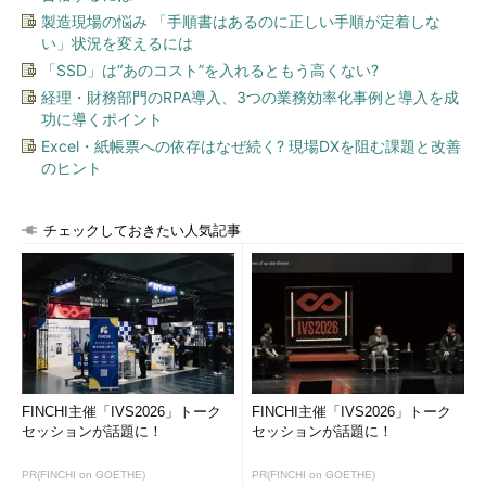
製造現場の悩み 「手順書はあるのに正しい手順が定着しな
い」状況を変えるには
「SSD」は“あのコスト”を入れるともう高くない?
経理・財務部門のRPA導入、3つの業務効率化事例と導入を成
功に導くポイント
Excel・紙帳票への依存はなぜ続く? 現場DXを阻む課題と改善
のヒント
チェックしておきたい人気記事
FINCHI主催「IVS2026」トーク
FINCHI主催「IVS2026」トーク
セッションが話題に！
セッションが話題に！
PR(FINCHI on GOETHE)
PR(FINCHI on GOETHE)