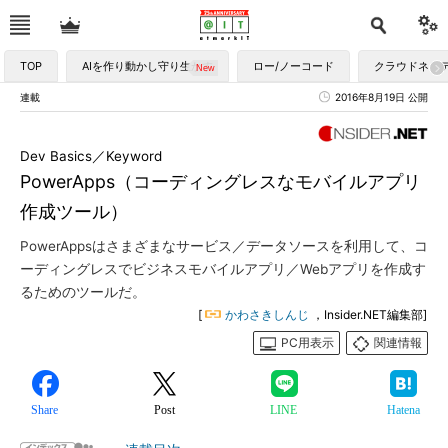
TOP
AIを作り動かし守り生かす
ロー/ノーコード
クラウドネイ
連載
2016年8月19日 公開
Dev Basics／Keyword
PowerApps（コーディングレスなモバイルアプリ
作成ツール）
PowerAppsはさまざまなサービス／データソースを利用して、コ
ーディングレスでビジネスモバイルアプリ／Webアプリを作成す
るためのツールだ。
[
かわさきしんじ
，Insider.NET編集部]
PC用表示
関連情報
Share
Post
LINE
Hatena