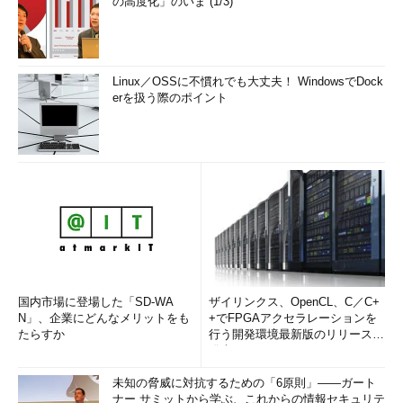
の高度化」のいま (1/3)
Linux／OSSに不慣れでも大丈夫！ WindowsでDock
erを扱う際のポイント
国内市場に登場した「SD-WA
ザイリンクス、OpenCL、C／C+
N」、企業にどんなメリットをも
+でFPGAアクセラレーションを
たらすか
行う開発環境最新版のリリースを
発表
未知の脅威に対抗するための「6原則」――ガート
ナー サミットから学ぶ、これからの情報セキュリテ