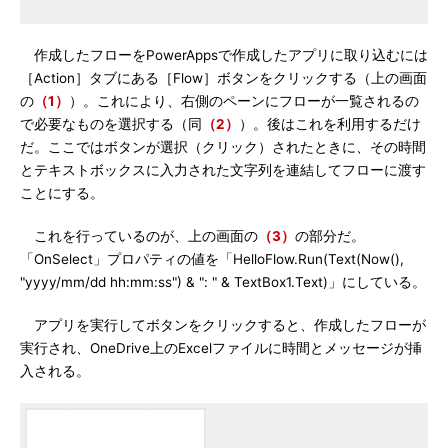
作成したフローをPowerAppsで作成したアプリに取り込むには
［Action］タブにある［Flow］ボタンをクリックする（上の画面
の
（1）
）。これにより、右側のペーンにフローが一覧されるの
で必要なものを選択する（同
（2）
）。後はこれを利用するだけ
だ。ここではボタンが選択（クリック）されたときに、その時間
とテキストボックスに入力された文字列を連結してフローに渡す
ことにする。
これを行っているのが、上の画面の
（3）
の部分だ。
「OnSelect」プロパティの値を「HelloFlow.Run(Text(Now(),
"yyyy/mm/dd hh:mm:ss") & ": " & TextBox1.Text)」にしている。
アプリを実行してボタンをクリックすると、作成したフローが
実行され、OneDrive上のExcelファイルに時間とメッセージが挿
入される。