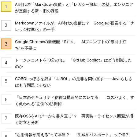
AI時代の「Markdown負債」と「レガシー脱却」の壁、エンジニア
が直面する新・旧の課題
Markdownファイルが、AI時代の負債に？ Googleが提案する「ナ
レッジ標準化」の一手
Google Chromeの新機能「Skills」 AIプロンプトの“毎回手打
ち”を不要に
トークンコストを10分の1に 「GitHub Copilot」はどう削減した
のか
COBOLっぽさを残す「JaBOL」の是非を問い直す――Javaらしさ
はもう問題じゃない
「日本のセキュリティ信仰は構造的にズレてる」 コスパよく、す
ぐ救われる“左側”の防衛術
既存OSSをAIで“一から書き直し”？ 再実装・ライセンス回避が招
く対立と分断
“応用情報が消える”って本当？ 「生成AIパスポート」って何？