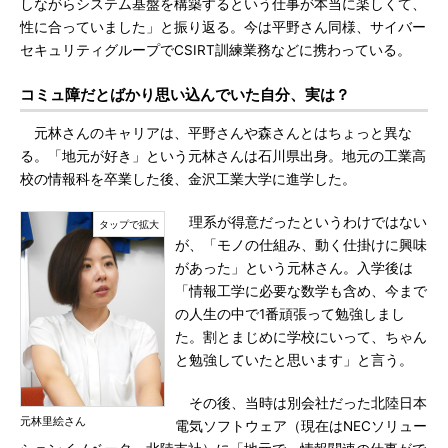
しながらシステム基盤を構築するという仕事が本当に楽しくて、
性に合っていました」と振り返る。今は平野さん同様、サイバー
セキュリティグループでCSIRT訓練業務などに携わっている。
コミュ障だとばかり思い込んでいた自分、実は？
元林さんのキャリアは、平野さんや森さんとはちょっと異な
る。「地元が好き」という元林さんは石川県出身。地元の工業高
校の情報科を卒業した後、金沢工業大学に進学した。
理系が得意だったというわけではない
が、「モノの仕組み、動く仕掛けに興味
があった」という元林さん。入学後は
「情報工学に必要な数学も含め、今まで
の人生の中で1番頑張って勉強しまし
た。割とまじめに学校にいって、ちゃん
と勉強していたと思います」と言う。
その後、当時は別会社だった北陸日本
元林里絵さん
電気ソフトウェア（現在はNECソリュー