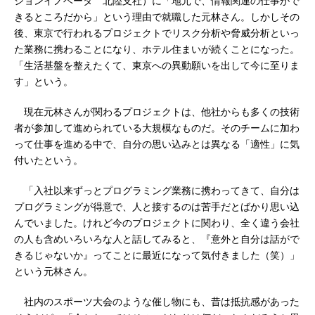
ションイノベータ 北陸支社）に「地元で、情報関連の仕事がで
きるところだから」という理由で就職した元林さん。しかしその
後、東京で行われるプロジェクトでリスク分析や脅威分析といっ
た業務に携わることになり、ホテル住まいが続くことになった。
「生活基盤を整えたくて、東京への異動願いを出して今に至りま
す」という。
現在元林さんが関わるプロジェクトは、他社からも多くの技術
者が参加して進められている大規模なものだ。そのチームに加わ
って仕事を進める中で、自分の思い込みとは異なる「適性」に気
付いたという。
「入社以来ずっとプログラミング業務に携わってきて、自分は
プログラミングが得意で、人と接するのは苦手だとばかり思い込
んでいました。けれど今のプロジェクトに関わり、全く違う会社
の人も含めいろいろな人と話してみると、『意外と自分は話がで
きるじゃないか』ってことに最近になって気付きました（笑）」
という元林さん。
社内のスポーツ大会のような催し物にも、昔は抵抗感があった