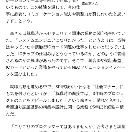
レーションゲームを企画して作成すると
森由恵さん
いうもので、この経験を通して、今の仕
事に必要なコミュニケーション能力や調整力が身に付いたと思い
ます」という。
森さんは就職時からセキュリティ関連の業務に関心を抱いてい
た。「システムエンジニアになりたかった、というよりは、当時
はやっていた非接触型ICカード関連の仕事をしたいと思っていま
した。ICチップの仕組みはどうなっているのか、どのように管理
されるのかに興味があったのです。そこで、統合IDや認証基盤、
ICカードといった業務をやっているNECソリューションイノベー
タを選びました」
就職活動を進める中で、SPI試験やいわゆる「社会マナー」に
も気を付けたというが、「就職時の面接では、3年時のプロジェ
クトのことをアピールしました」という森さん。晴れて入社し、
希望通り認証基盤の構築や設計に関する業務で5年ほど経験を積
んだ。
「ごりごりのプログラマーではありませんが、お客さまと調整