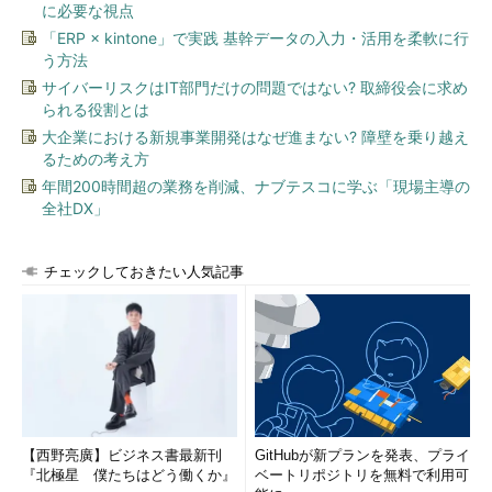
に必要な視点
「ERP × kintone」で実践 基幹データの入力・活用を柔軟に行
う方法
サイバーリスクはIT部門だけの問題ではない? 取締役会に求め
られる役割とは
大企業における新規事業開発はなぜ進まない? 障壁を乗り越え
るための考え方
年間200時間超の業務を削減、ナブテスコに学ぶ「現場主導の
全社DX」
チェックしておきたい人気記事
【西野亮廣】ビジネス書最新刊
GitHubが新プランを発表、プライ
『北極星 僕たちはどう働くか』
ベートリポジトリを無料で利用可