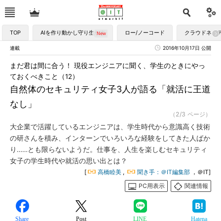
TOP
AIを作り動かし守り生かす
ロー/ノーコード
クラウドネイ
連載
2016年10月17日 公開
まだ君は間に合う！ 現役エンジニアに聞く、学生のときにやっ
ておくべきこと（12）
自然体のセキュリティ女子3人が語る「就活に王道
なし」
（2/3 ページ）
大企業で活躍しているエンジニアは、学生時代から意識高く技術
の研さんを積み、インターンでいろいろな経験をしてきた人ばか
り……とも限らないようだ。仕事を、人生を楽しむセキュリティ
女子の学生時代や就活の思い出とは？
[
高橋睦美
,
聞き手：＠IT編集部
，＠IT]
PC用表示
関連情報
Share
Post
LINE
Hatena