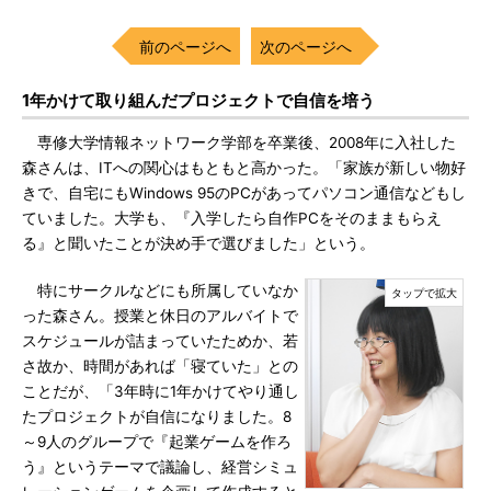
前のページへ
次のページへ
1年かけて取り組んだプロジェクトで自信を培う
専修大学情報ネットワーク学部を卒業後、2008年に入社した
森さんは、ITへの関心はもともと高かった。「家族が新しい物好
きで、自宅にもWindows 95のPCがあってパソコン通信などもし
ていました。大学も、『入学したら自作PCをそのままもらえ
る』と聞いたことが決め手で選びました」という。
特にサークルなどにも所属していなか
った森さん。授業と休日のアルバイトで
スケジュールが詰まっていたためか、若
さ故か、時間があれば「寝ていた」との
ことだが、「3年時に1年かけてやり通し
たプロジェクトが自信になりました。8
～9人のグループで『起業ゲームを作ろ
う』というテーマで議論し、経営シミュ