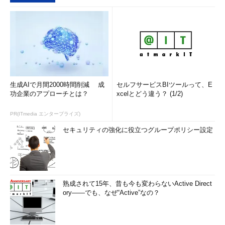
生成AIで月間2000時間削減 成
セルフサービスBIツールって、E
功企業のアプローチとは？
xcelとどう違う？ (1/2)
PR(ITmedia エンタープライズ)
セキュリティの強化に役立つグループポリシー設定
熟成されて15年、昔も今も変わらないActive Direct
ory――でも、なぜ“Active”なの？