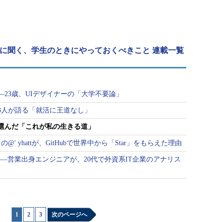
アに聞く、学生のときにやっておくべきこと 連載一覧
23歳、UIデザイナーの「大学不要論」
3人が語る「就活に王道なし」
選んだ「これが私の生きる道」
' yhattが、GitHubで世界中から「Star」をもらえた理由
―営業出身エンジニアが、20代で外資系IT企業のアナリス
1
|
2
|
3
次のページへ