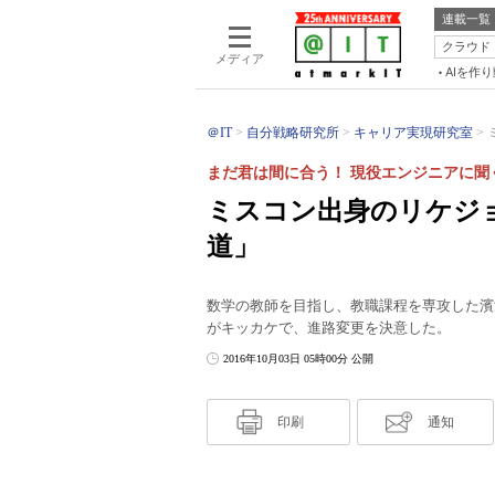
連載一覧
クラウド
メディア
AIを作
＠IT
自分戦略研究所
キャリア実現研究室
まだ君は間に合う！ 現役エンジニアに聞
ミスコン出身のリケジ
道」
数学の教師を目指し、教職課程を専攻した濱
がキッカケで、進路変更を決意した。
2016年10月03日 05時00分 公開
印刷
通知