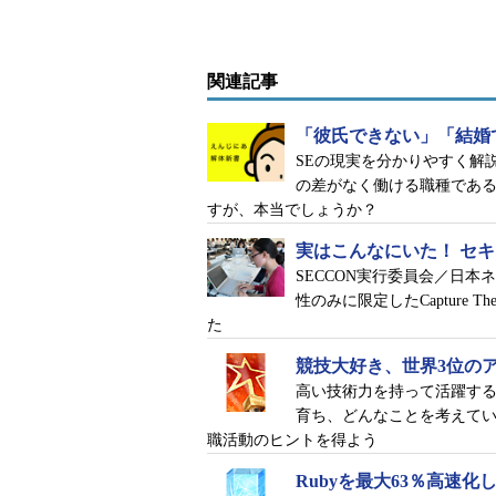
関連記事
「彼氏できない」「結婚
SEの現実を分かりやすく解
の差がなく働ける職種であ
すが、本当でしょうか？
実はこんなにいた！ セ
SECCON実行委員会／日本ネ
性のみに限定したCapture Th
た
競技大好き、世界3位の
高い技術力を持って活躍す
育ち、どんなことを考えて
職活動のヒントを得よう
Rubyを最大63％高速