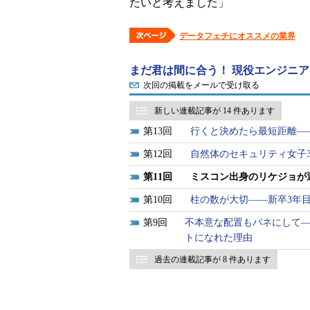
たいと考えました」
データフェチにオススメの業界
まだ君は間に合う！ 現役エンジニ
次回の掲載をメールで受け取る
新しい連載記事が 14 件あります
13
行くと決めたら最短距離――
12
自然体のセキュリティ女子
11
ミスコン出身のリケジョが
10
柱の数が大切――新卒3年目の@
9
不本意な配置もバネにして―
トになれた理由
過去の連載記事が 8 件あります