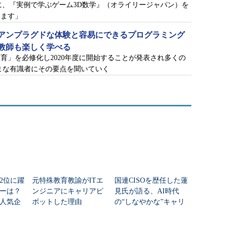
に、『実例で学ぶゲーム3D数学』（オライリージャパン）を
います」
アンプラグドな体験と容易にできるプログラミング
教師も楽しく学べる
育」を必修化し2020年度に開始することが発表され多くの
まな有識者にその要点を聞いていく
2位に躍
元特殊教育教諭がITエ
国連CISOを歴任した蓮
ダーは？
ンジニアにキャリアピ
見氏が語る、AI時代
人気企
ボットした理由
の“しなやかな”キャリ
アと日本型セキュリテ
ィ