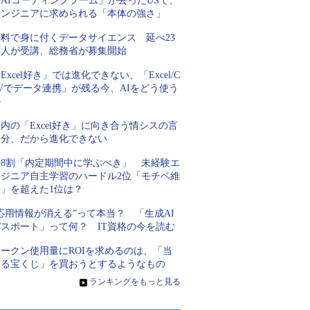
AIコーディングブーム」が去ったUSで、
エンジニアに求められる「本体の強さ」
無料で身に付くデータサイエンス 延べ23
万人が受講、総務省が募集開始
Excel好き」では進化できない、「Excel/C
Vでデータ連携」が残る今、AIをどう使う
か
内の「Excel好き」に向き合う情シスの言
い分、だから進化できない
約8割「内定期間中に学ぶべき」 未経験エ
ンジニア自主学習のハードル2位「モチベ維
持」を超えた1位は？
応用情報が消える”って本当？ 「生成AI
パスポート」って何？ IT資格の今を読む
トークン使用量にROIを求めるのは、「当
たる宝くじ」を買おうとするようなもの
»
ランキングをもっと見る