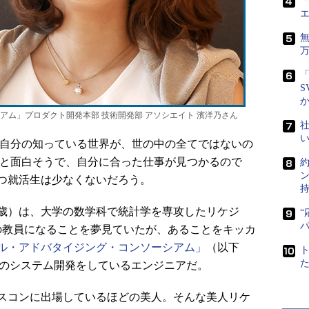
「
「
S
アム」プロダクト開発本部 技術開発部 アソシエイト 濱洋乃さん
社
自分の知っている世界が、世の中の全てではないの
っと面白そうで、自分に合った仕事が見つかるので
つ就活生は少なくないだろう。
歳）は、大学の数学科で統計学を専攻したリケジ
“
の教員になることを夢見ていたが、あることをキッカ
ル・アドバタイジング・コンソーシアム」
（以下
連のシステム開発をしているエンジニアだ。
スコンに出場しているほどの美人。そんな美人リケ