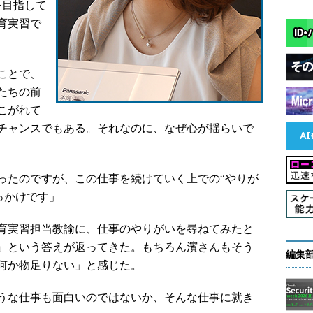
を目指して
育実習で
ことで、
たちの前
こがれて
チャンスでもある。それなのに、なぜ心が揺らいで
たのですが、この仕事を続けていく上での“やりが
っかけです」
育実習担当教諭に、仕事のやりがいを尋ねてみたと
」という答えが返ってきた。もちろん濱さんもそう
編集
何か物足りない」と感じた。
うな仕事も面白いのではないか、そんな仕事に就き