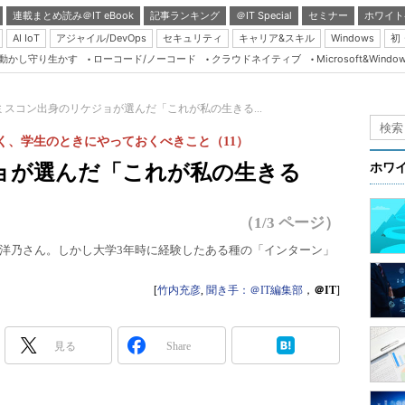
連載まとめ読み＠IT eBook
記事ランキング
＠IT Special
セミナー
ホワイト
AI IoT
アジャイル/DevOps
セキュリティ
キャリア&スキル
Windows
初
り動かし守り生かす
ローコード/ノーコード
クラウドネイティブ
Microsoft&Windo
Server & Storage
HTML5 + UX
ミスコン出身のリケジョが選んだ「これが私の生きる...
Smart & Social
く、学生のときにやっておくべきこと（11）
Coding Edge
ョが選んだ「これが私の生きる
ホワ
Java Agile
Database Expert
（1/3 ページ）
Linux ＆ OSS
洋乃さん。しかし大学3年時に経験したある種の「インターン」
Master of IP Networ
[
竹内充彦
,
聞き手：＠IT編集部
，
＠IT
]
Security & Trust
Test & Tools
見る
Share
Insider.NET
ブログ