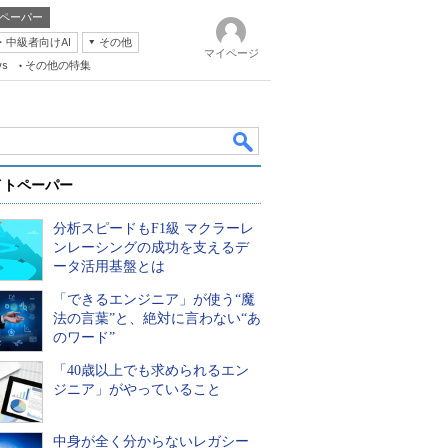
ペーパー
・中級者向けAI
その他
マイページ
ws
その他の特集
イトペーパー
分析スピードもF1級 マクラーレ
ンレーシングの成功を支えるデ
ータ活用基盤とは
「できるエンジニア」が使う“魔
k
法の言葉”と、絶対に言わない“あ
のワード”
「40歳以上でも求められるエン
ジニア」がやっていること
中身が全く分からないレガシー