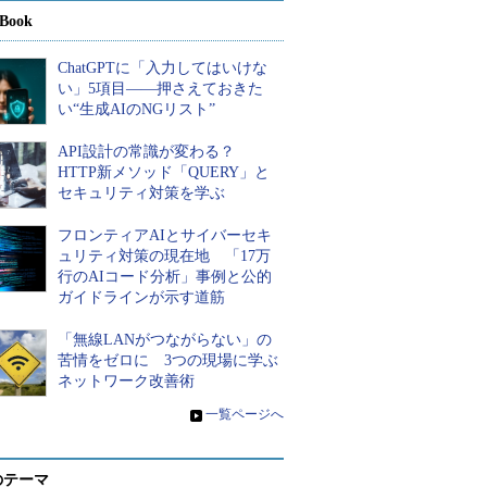
Book
ChatGPTに「入力してはいけな
い」5項目――押さえておきた
い“生成AIのNGリスト”
API設計の常識が変わる？
HTTP新メソッド「QUERY」と
セキュリティ対策を学ぶ
フロンティアAIとサイバーセキ
ュリティ対策の現在地 「17万
行のAIコード分析」事例と公的
ガイドラインが示す道筋
「無線LANがつながらない」の
苦情をゼロに 3つの現場に学ぶ
ネットワーク改善術
»
一覧ページへ
のテーマ