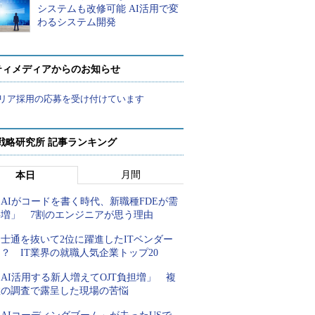
システムも改修可能 AI活用で変
わるシステム開発
ティメディアからのお知らせ
リア採用の応募を受け付けています
戦略研究所 記事ランキング
月間
本日
AIがコードを書く時代、新職種FDEが需
要増」 7割のエンジニアが思う理由
士通を抜いて2位に躍進したITベンダー
？ IT業界の就職人気企業トップ20
AI活用する新人増えてOJT負担増」 複
数の調査で露呈した現場の苦悩