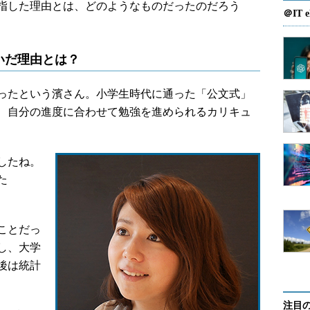
指した理由とは、どのようなものだったのだろう
＠IT e
いだ理由とは？
ったという濱さん。小学生時代に通った「公文式」
、自分の進度に合わせて勉強を進められるカリキュ
したね。
た
ことだっ
し、大学
後は統計
注目