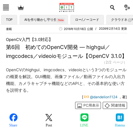
TOP
AIを作り動かし守り生かす
ロー/ノーコード
クラウドネイ
2026年2月14日 更新
連載
2016年10月18日 公開
OpenCV入門【3.0対応】
第6回 初めてのOpenCV開発 ― highgui／
imgcodecs／videoioモジュール【OpenCV 3.1.0】
（2/2 ページ）
OpenCVのhighgui、imgcodecs、videoioという3つのモジュール
の概要を解説。GUI機能、画像ファイル／動画ファイルの入出力
機能、カメラキャプチャ機能などのAPIと、その基本的な使い方
を説明する。
[
@dandelion1124
，著]
PC用表示
関連情報
Share
Post
LINE
Hatena