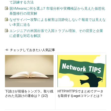
て訓練する方法
脱VMwareに何を選ぶ? 市場分析や実機検証から見えた仮想化
基盤移行の現実解
なぜサイバー攻撃による被害は沈静化しない? 報道では見えな
い本質に迫る
エンジニアの米国出張で入国トラブル増加、その背景と企業
に必要な対応を解説
チェックしておきたい人気記事
下請けが現場をトンズラ。取り残
HTTP/HTTPSでまとめてデータ
された元請けの運命は？ (1/2)
を取得するwgetコマンドとは？