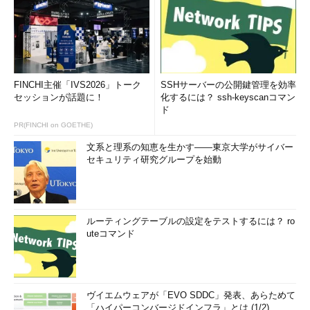
FINCHI主催「IVS2026」トーク
SSHサーバーの公開鍵管理を効率
セッションが話題に！
化するには？ ssh-keyscanコマン
ド
PR(FINCHI on GOETHE)
文系と理系の知恵を生かす――東京大学がサイバー
セキュリティ研究グループを始動
ルーティングテーブルの設定をテストするには？ ro
uteコマンド
ヴイエムウェアが「EVO SDDC」発表、あらためて
「ハイパーコンバージドインフラ」とは (1/2)