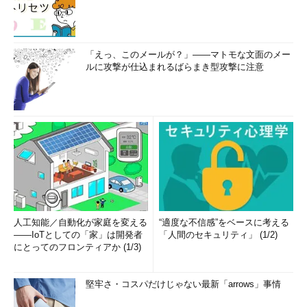
「えっ、このメールが？」――マトモな文面のメー
ルに攻撃が仕込まれるばらまき型攻撃に注意
人工知能／自動化が家庭を変える
“適度な不信感”をベースに考える
――IoTとしての「家」は開発者
「人間のセキュリティ」 (1/2)
にとってのフロンティアか (1/3)
堅牢さ・コスパだけじゃない最新「arrows」事情