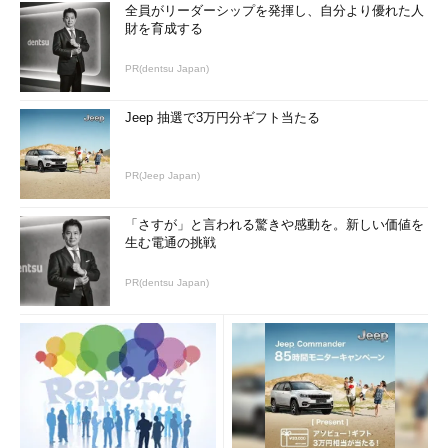
全員がリーダーシップを発揮し、自分より優れた人
財を育成する
PR(dentsu Japan)
Jeep 抽選で3万円分ギフト当たる
PR(Jeep Japan)
「さすが」と言われる驚きや感動を。新しい価値を
生む電通の挑戦
PR(dentsu Japan)