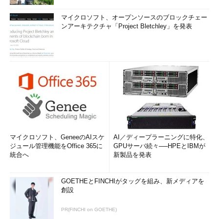
マイクロソフト、オープンソースのブロックチェー
ンアーキテクチャ「Project Bletchley」を発表
マイクロソフト、GeneeのAIスケ
AI／ディープラーニングに特化、
ジュール管理機能をOffice 365に
GPUサーバ続々──HPEとIBMが
統合へ
新製品を発表
GOETHEとFINCHIがタッグを組み、新メディアを
創設
PR(FINCHI on GOETHE)