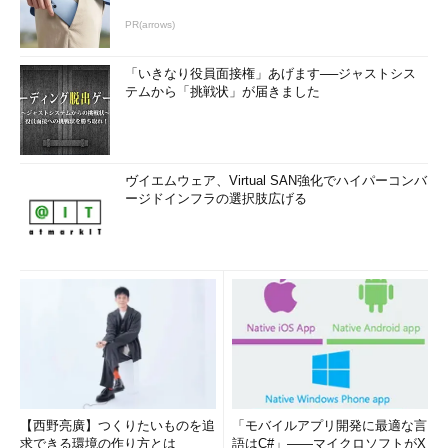
PR(arrows)
「いきなり役員面接権」あげます──ジャストシス
テムから「挑戦状」が届きました
ヴイエムウェア、Virtual SAN強化でハイパーコンバ
ージドインフラの選択肢広げる
【西野亮廣】つくりたいものを追
「モバイルアプリ開発に最適な言
求できる環境の作り方とは
語はC#」――マイクロソフトがX