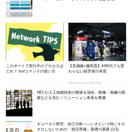
このポートで実行中のプロセスは
【見城徹×藤田晋】AI時代でも変
どれ？ lsofコマンドの使い方
わらない経営者の本質
PR(FINCHI on GOETHE)
NECが人工知能技術の開発を強化、映像・画像の探
索などを含むソリューション体系を整備
ギョーカイ研究、自己分析――いざという時にオロ
オロしないための「就活準備」基礎の基礎 (1/3)