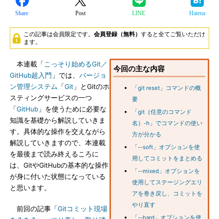
Share
Post
LINE
Hatena
この記事は会員限定です。
会員登録（無料）
すると全てご覧いただけ
ます。
本連載「
こっそり始めるGit／
今回の主な内容
GitHub超入門
」では、
バージョ
ン管理システム
「
Git
」とGitのホ
「git reset」コマンドの概
スティングサービスの一つ
要
「
GitHub
」を使うために必要な
「git｛任意のコマンド
知識を基礎から解説していきま
名｝-h」でコマンドの使い
す。具体的な操作を交えながら
方が分かる
解説していきますので、本連載
「--soft」オプションを使
を最後まで読み終えるころに
用してコミットをまとめる
は、GitやGitHubの基本的な操作
「--mixed」オプションを
が身に付いた状態になっている
使用してステージングエリ
と思います。
アを巻き戻し、コミットを
やり直す
前回の記事「
Gitコミット現場
「--hard」オプションを使