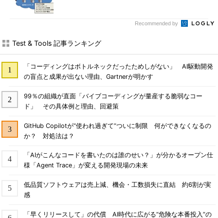
Recommended by
Test & Tools 記事ランキング
「コーディングはボトルネックだったためしがない」 AI駆動開発
の盲点と成果が出ない理由、Gartnerが明かす
99％の組織が直面「バイブコーディングが量産する脆弱なコー
ド」 その具体例と理由、回避策
GitHub Copilotが“使われ過ぎて”ついに制限 何ができなくなるの
か？ 対処法は？
「AIがこんなコードを書いたのは誰のせい？」が分かるオープン仕
様「Agent Trace」が変える開発現場の未来
低品質ソフトウェアは売上減、機会・工数損失に直結 約6割が実
感
「早くリリースして」の代償 AI時代に広がる“危険な本番投入”の