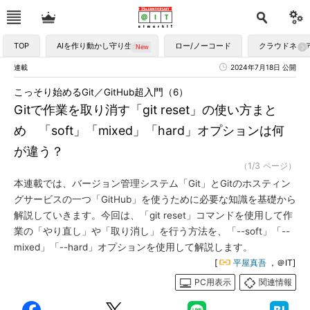
TOP
AIを作り動かし守り生かす
ロー/ノーコード
クラウドネイ
連載
2024年7月18日 公開
こっそり始めるGit／GitHub超入門（6）
Gitで作業を取り消す「git reset」の使い方まと
め 「soft」「mixed」「hard」オプションは何
が違う？
（1/3 ページ）
本連載では、バージョン管理システム「Git」とGitのホスティン
グサービスの一つ「GitHub」を使うために必要な知識を基礎から
解説していきます。今回は、「git reset」コマンドを使用して作
業の「やり直し」や「取り消し」を行う方法を、「--soft」「--
mixed」「--hard」オプションを使用して解説します。
[
平屋真吾
，＠IT]
PC用表示
関連情報