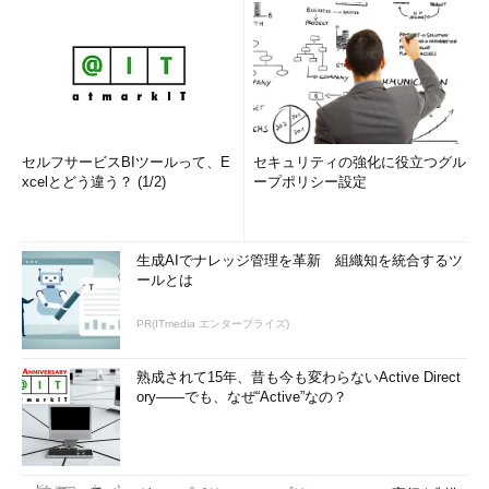
セルフサービスBIツールって、E
セキュリティの強化に役立つグル
xcelとどう違う？ (1/2)
ープポリシー設定
生成AIでナレッジ管理を革新 組織知を統合するツ
ールとは
PR(ITmedia エンタープライズ)
熟成されて15年、昔も今も変わらないActive Direct
ory――でも、なぜ“Active”なの？