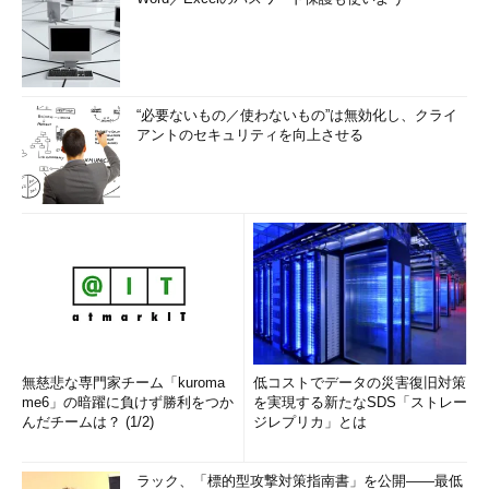
“必要ないもの／使わないもの”は無効化し、クライ
アントのセキュリティを向上させる
無慈悲な専門家チーム「kuroma
低コストでデータの災害復旧対策
me6」の暗躍に負けず勝利をつか
を実現する新たなSDS「ストレー
んだチームは？ (1/2)
ジレプリカ」とは
ラック、「標的型攻撃対策指南書」を公開――最低