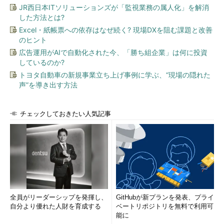
JR西日本ITソリューションズが「監視業務の属人化」を解消
した方法とは?
Excel・紙帳票への依存はなぜ続く? 現場DXを阻む課題と改善
のヒント
広告運用がAIで自動化された今、「勝ち組企業」は何に投資
しているのか?
トヨタ自動車の新規事業立ち上げ事例に学ぶ、“現場の隠れた
声”を導き出す方法
チェックしておきたい人気記事
全員がリーダーシップを発揮し、
GitHubが新プランを発表、プライ
自分より優れた人財を育成する
ベートリポジトリを無料で利用可
能に