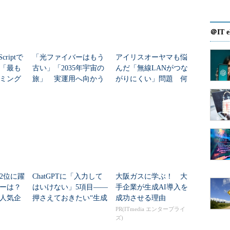
＠IT e
通、コールセンターなど14分野57案件で生産性の向
どに使われているという。
criptで
「光ファイバーはもう
アイリスオーヤマも悩
年「最も
古い」「2035年宇宙の
んだ「無線LANがつな
ミング
旅」 実運用へ向かう
がりにくい」問題 何
の知識を与えずに、顧客の流れや陳列商品のデータ
データセンター新技術
を変えて解決した？
なる定員の持ち場配置を提案し、顧客単価の15％の向
位などを提案し、生産性を10％向上させた。コー
話すれば生産性が向上するかなど、従業員のコミュ
率を27％向上させるなどの実績を示している」（東
2位に躍
ChatGPTに「入力して
大阪ガスに学ぶ！ 大
ダーは？
はいけない」5項目――
手企業が生成AI導入を
保守業務、不正取引の検知システム
人気企
押さえておきたい“生成
成功させる理由
AIのNGリスト”
PR(ITmedia エンタープライ
ズ)
rprise Resources Planning：統合基幹業務シ