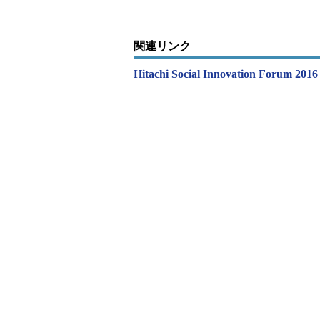
ステム）など一定のルールに基づく
の非構造データなど100種類以上
迅速にデータを統合、可視化できる
関連リンク
Hitachi Social Innovation Forum 20
すでにグローバルで多くの実例が
している。その結果、燃費効率の改善な
～1億6000万円）のコスト削減を
公共分野など1500もの顧客にソリ