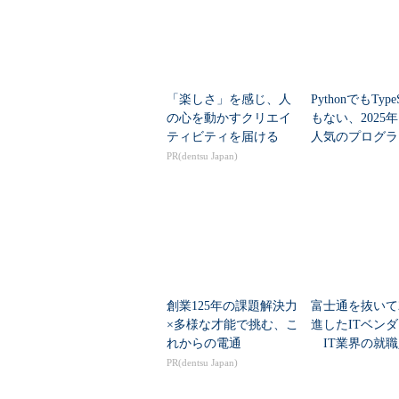
ロボットが鉄棒を自ら習得する様子
東原氏によると、Hは既に物流や流
上や運転コストの削減、電力削減な
「楽しさ」を感じ、人
PythonでもTypeS
の心を動かすクリエイ
もない、2025
ティビティを届ける
人気のプログラ
例えば流通分野では、店舗や業界
言語」
PR(dentsu Japan)
を与えるだけで、Hは売上が最大と
上を実現したことを紹介した。
「製造現場では作業の最適な優先順
ルセンターでは、お昼休みに誰と会
ニケーションの改善に適応し、受注
原氏）
創業125年の課題解決力
富士通を抜いて
×多様な才能で挑む、こ
進したITベン
アナリティクス――海洋船舶の
れからの電通
IT業界の就職
業トップ20
PR(dentsu Japan)
アナリティクスでは、例えば企業内の（Ente