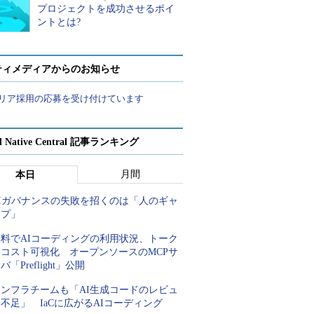
プロジェクトを成功させるポイ
ントとは?
ティメディアからのお知らせ
リア採用の応募を受け付けています
d Native Central 記事ランキング
月間
本日
AIガバナンスの失敗を招くのは「人のギャ
ップ」
無料でAIコーディングの利用状況、トーク
ンコスト可視化 オープンソースのMCPサ
バ「Preflight」公開
インフラチームも「AI生成コードのレビュ
不足」 IaCに広がるAIコーディング