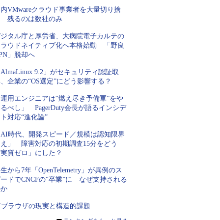
内VMwareクラウド事業者を大量切り捨
て 残るのは数社のみ
デジタル庁と厚労省、大病院電子カルテの
クラウドネイティブ化へ本格始動 「野良
PN」脱却へ
AlmaLinux 9.2」がセキュリティ認証取
、企業の“OS選定”にどう影響する？
「運用エンジニアは“燃え尽き予備軍”をや
るべし」 PagerDuty会長が語るインシデ
ト対応“進化論”
「AI時代、開発スピード／規模は認知限界
超え」 障害対応の初期調査15分をどう
「実質ゼロ」にした？
生から7年「OpenTelemetry」が異例のス
ードでCNCFの“卒業”に なぜ支持される
のか
AIブラウザの現実と構造的課題