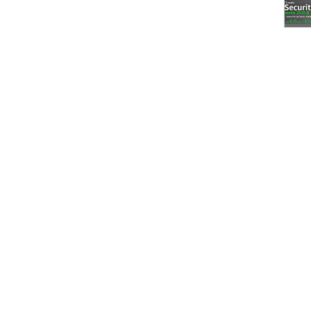
社）
検知システムの納入に成功、数兆件に上る膨大な取
献、2015年度には前年度比約3倍の不正取引の検知
EW」――羽田空港、東京駅で道案内の実証実
ト「EMIEW」はロボット単体としてではなく、複
を通じて最新の情報をフィードバック、連携できるこ
の情報をフィードバックし複数のロボットで連携す
とが可能になる」という。
ートルで走行できること、人と会話するための画像、
リアルタイムなコミュニケーションができること