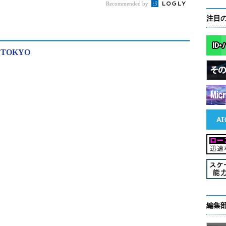
構造化データや、SNSの画像、音声、テキストなど
Recommended by
のデータフォーマットに対応し、「専門家がいなくても
注目
ことが特徴だ」と紹介した。
16 TOKYO
あり、海洋船舶の保守業務では、稼働効率を最適化
どで1艘当たり年間50万～150万ドル（約5200万
実現したという。その他日立製作所では、流通、金融、
ューションを提供している。
編集