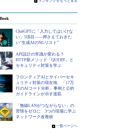
»
ランキングをもっと見る
Book
ChatGPTに「入力してはいけな
い」5項目――押さえておきた
い“生成AIのNGリスト”
API設計の常識が変わる？
HTTP新メソッド「QUERY」と
セキュリティ対策を学ぶ
フロンティアAIとサイバーセキ
ュリティ対策の現在地 「17万
行のAIコード分析」事例と公的
ガイドラインが示す道筋
「無線LANがつながらない」の
苦情をゼロに 3つの現場に学ぶ
ネットワーク改善術
»
一覧ページへ