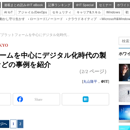
連載まとめ読み＠IT eBook
記事ランキング
＠IT Special
セミナー
ホワイト
AI IoT
アジャイル/DevOps
セキュリティ
キャリア&スキル
Windows
初
り動かし守り生かす
ローコード/ノーコード
クラウドネイティブ
Microsoft&Windo
Server & Storage
HTML5 + UX
oTプラットフォームを中心にデジタル化時代...
Smart & Social
TOKYO
Coding Edge
ォームを中心にデジタル化時代の製
ホワ
Java Agile
などの事例を紹介
Database Expert
（2/2 ページ）
Linux ＆ OSS
[
丸山隆平
，
＠IT
]
Master of IP Networ
Security & Trust
Share
Test & Tools
Insider.NET
ジへ
1
|
2
ブログ