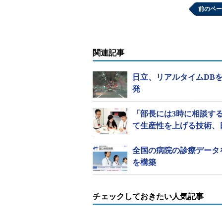
た。
前のペー
関連記事
日立、リアルタイムDB
発
「部長には3時に相談す
て生産性を上げる技術、
全国の病院の診療データ
を構築
チェックしておきたい人気記事