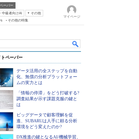
ペーパー
・中級者向けAI
その他
マイページ
ws
その他の特集
イトペーパー
データ活用の全ステップを自動
化、無償の分析プラットフォー
ムの実力とは
「情報の停滞」をどう打破する?
k
調査結果が示す課題克服の鍵と
は
ビッグデータで顧客理解を促
進、SUBARUは人手に頼る分析
環境をどう変えたのか?
DX推進の鍵となるAI/機械学習、