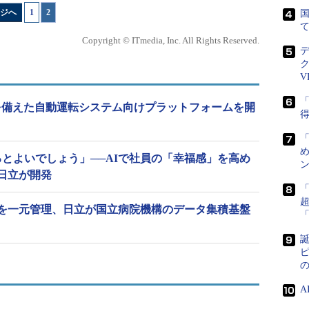
ジへ
1
|
2
国
Copyright © ITmedia, Inc. All Rights Reserved.
V
「
を備えた自動運転システム向けプラットフォームを開
得
め
るとよいでしょう」──AIで社員の「幸福感」を高め
ン
日立が開発
を一元管理、日立が国立病院機構のデータ集積基盤
誕
ピ