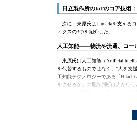
日立製作所のIoTのコア技術
次に、東原氏はLumadaを支える
ィクスの3つを紹介した。
人工知能――物流や流通、コール
東原氏は人工知能（Artificial In
を代替するものではなく、“人を支
工知能テクノロジーである「Hitachi 
をさせるか」の最終判断は人が行う
しHが自ら学習し、成長しながら結
ここで東原氏はHの活用事例を動画
るタイミングを学び、さらに膝を前
技を学ぶ様子が紹介された。また、
ことを示すために、ロボットが鉄棒