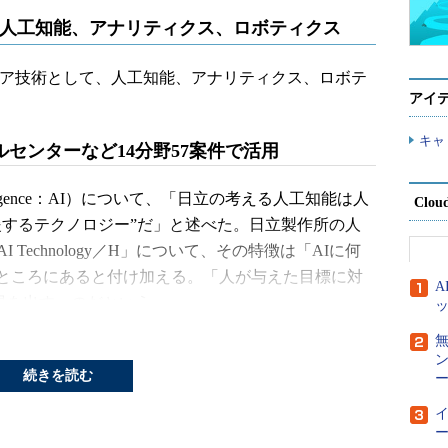
：人工知能、アナリティクス、ロボティクス
コア技術として、人工知能、アナリティクス、ロボテ
アイ
キャ
センターなど14分野57案件で活用
telligence：AI）について、「日立の考える人工知能は人
Clou
援するテクノロジー”だ」と述べた。日立製作所の人
AI Technology／H」について、その特徴は「AIに何
ところにあると付け加える。「人が与えた目標に対
果を出す」のだという。
で放映。ロボットがHを使ってブランコで膝を曲げ
と後ろで曲げるような人が怖くてなかなかできない
続きを読む
ー
ブランコ専用にソフトウェアを作成したのではない
を自ら習得する様子もデモンストレーションされ
ー