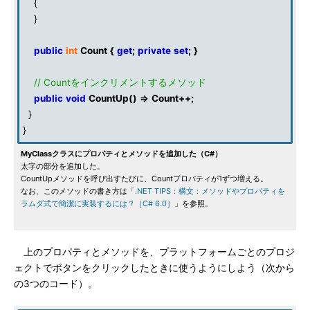
{
}
public
int
Count
{
get
;
private
set
;
}
// Countをインクリメントするメソッド
public
void
CountUp
()
=>
Count
++;
}
}
MyClassクラスにプロパティとメソッドを追加した（C#）
太字の部分を追加した。
CountUpメソッドを呼び出すたびに、Countプロパティが1ずつ増える。
なお、このメソッドの書き方は「
.NET TIPS：構文：メソッドやプロパティを
ラムダ式で簡潔に実装するには？［C# 6.0］
」を参照。
上のプロパティとメソッドを、プラットフォームごとのプロジ
ェクトでボタンをクリックしたときに使うようにしよう（次から
の3つのコード）。