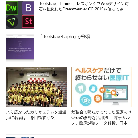
Bootstrap、Emmet、レスポンシブWebデザイン対
応を強化したDreamweaver CC 2015を使ってみ...
「Bootstrap 4 alpha」が登場
より広がったカリキュラムを通過
勉強会で明らかになった医療向け
点に若者は上を目指す (1/2)
OSSの多様な活用法──電子カル
テ、臨床試験データ解析、日本語
医学用語プラットフォーム、画...