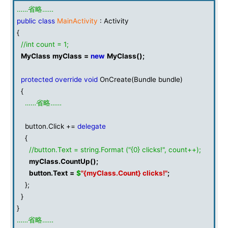
……省略……
public
class
MainActivity
: Activity
{
//int count = 1;
MyClass
myClass
=
new
MyClass
();
protected
override
void
OnCreate(Bundle bundle)
{
……省略……
button.Click +=
delegate
{
//button.Text = string.Format ("{0} clicks!", count++);
myClass
.
CountUp
();
button
.
Text
=
$
"{myClass.Count} clicks!"
;
};
}
}
……省略……