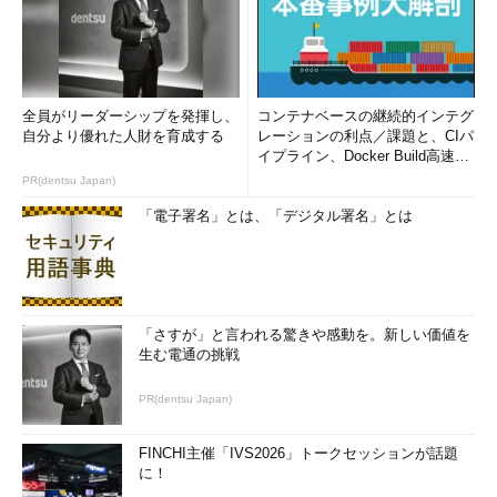
全員がリーダーシップを発揮し、
コンテナベースの継続的インテグ
自分より優れた人財を育成する
レーションの利点／課題と、CIパ
イプライン、Docker Build高速化
のコツ (1/2...
PR(dentsu Japan)
「電子署名」とは、「デジタル署名」とは
「さすが」と言われる驚きや感動を。新しい価値を
生む電通の挑戦
PR(dentsu Japan)
FINCHI主催「IVS2026」トークセッションが話題
に！