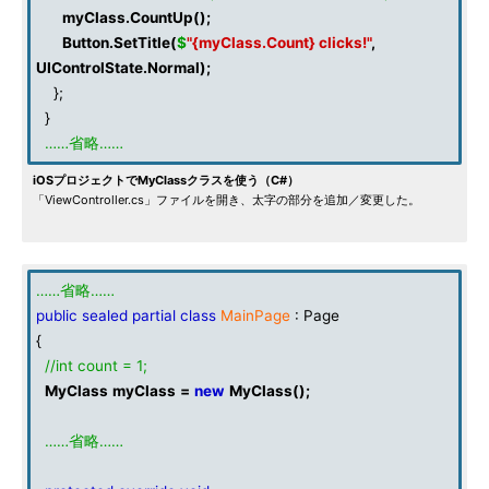
myClass
.
CountUp
();
Button
.
SetTitle
(
$
"{myClass.Count} clicks!"
,
UIControlState
.
Normal
);
};
}
……省略……
iOSプロジェクトでMyClassクラスを使う（C#）
「ViewController.cs」ファイルを開き、太字の部分を追加／変更した。
……省略……
public
sealed
partial
class
MainPage
: Page
{
//int count = 1;
MyClass
myClass
=
new
MyClass
();
……省略……