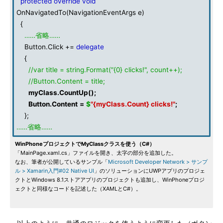
protected
override
void
OnNavigatedTo(NavigationEventArgs e)
{
……省略……
Button.Click +=
delegate
{
//var title = string.Format("{0} clicks!", count++);
//Button.Content = title;
myClass
.
CountUp
();
Button
.
Content
=
$
"{myClass.Count} clicks!"
;
};
……省略……
WinPhoneプロジェクトでMyClassクラスを使う（C#）
「MainPage.xaml.cs」ファイルを開き、太字の部分を追加した。
なお、筆者が公開しているサンプル「
Microsoft Developer Network > サンプ
ル > Xamarin入門#02 Native UI
」のソリューションにUWPアプリのプロジェ
クトとWindows 8.1ストアアプリのプロジェクトも追加し、WinPhoneプロジ
ェクトと同様なコードを記述した（XAMLとC#）。