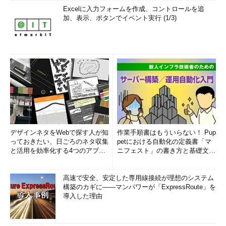
Excelに入力フォームを作成、コントロールを追
加、表示、ボタンでイベント実行 (1/3)
デザインネタをWebで探す人が知
作業手順書はもういらない！ Pup
っておきたい、日ごろのネタ収集
petにおける自動化の定義書「マ
と活用を効率化する4つのアプリ
ニフェスト」の書き方と基礎文法
(1/3)
まとめ (1/5)
高速で安全、安定した専用線接続が理想のシステム
構築のカギに――マンパワーが「ExpressRoute」を
導入した理由