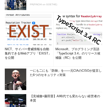
PR(FINCHI on GOETHE)
NICT、サイバー脅威情報を自動
Microsoft、プログラミング言語
集約できるWebアプリ「EXIST」
「TypeScript 3.4」のリリース候
を公開
補版（RC）を公開
一にも二にも「防御」を――元CIAのCISOが提言し
た6つのセキュリティ対策
【見城徹×藤田晋】AI時代でも変わらない経営者の
本質