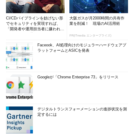
CI/CDパイプラインを妨げない形
大阪ガスが月2000時間の共有作
でセキュリティを実現すれば、
業を削減！ 現場のAI活用術
「開発者や運用担当者に嫌われな
いWAF」は可能か
PR(ITmedia エンタープライズ)
Faceook、AI処理向けのモジュラーハードウェアプ
ラットフォームとASICを発表
Googleが「Chrome Enterprise 73」をリリース
デジタルトランスフォーメーションの進捗状況を測
定するには