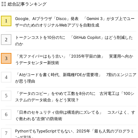
総合記事ランキング
Google、AIブラウザ「Disco」発表 「Gemini 3」がタブ上でユー
ザーのためのオリジナルWebアプリを自動生成
トークンコストを10分の1に 「GitHub Copilot」はどう削減した
のか
「光ファイバーはもう古い」「2035年宇宙の旅」 実運用へ向か
うデータセンター新技術
「AIがコードを書く時代、新職種FDEが需要増」 7割のエンジニア
が思う理由
「データのコピー」をやめて工数を8分の1に 古河電工は「100シ
ステムのデータ統合」をどう実現？
「日本のセキュリティ信仰は構造的にズレてる」 コスパよく、す
ぐ救われる“左側”の防衛術
PythonでもTypeScriptでもない、2025年「最も人気のプログラミ
ング言語」