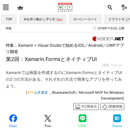
TOP
AIを作り動かし守り生かす
ロー/ノーコード
クラウドネイ
特集
2016年11月2日 公開
特集：Xamarin＋Visual Studioで始めるiOS／Android／UWPアプ
リ開発
第2回：Xamarin.FormsとネイティブUI
（5/5 ページ）
Xamarinでは画面を作成するのにXamarin.FormsとネイティブUI
の2つの方法がある。それぞれの方法で簡単なアプリを作ってみ
よう。
[
山本康彦
，BluewaterSoft／Microsoft MVP for Windows
Development]
PC用表示
関連情報
Share
Post
LINE
Hatena