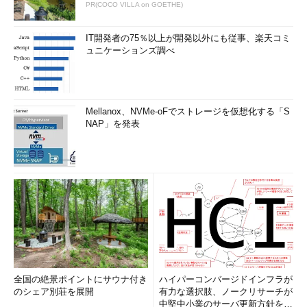
PR(COCO VILLA on GOETHE)
IT開発者の75％以上が開発以外にも従事、楽天コミ
ュニケーションズ調べ
Mellanox、NVMe-oFでストレージを仮想化する「S
NAP」を発表
全国の絶景ポイントにサウナ付き
ハイパーコンバージドインフラが
のシェア別荘を展開
有力な選択肢、ノークリサーチが
中堅中小業のサーバ更新方針を調