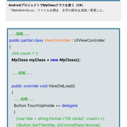
AndroidプロジェクトでMyClassクラスを使う（C#）
「MainActivity.cs」ファイルを開き、太字の部分を追加／変更した。
……省略……
public
partial
class
ViewController
: UIViewController
{
//int count = 1;
MyClass
myClass
=
new
MyClass
();
……省略……
public
override
void
ViewDidLoad()
{
……省略……
Button.TouchUpInside +=
delegate
{
//var title = string.Format ("{0} clicks!", count++);
//Button.SetTitle(title, UIControlState.Normal);