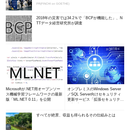
PR(FINCHI on GOETHE)
2018年の災害では34.2％で「BCPが機能した」、N
TTデータ経営研究所が調査
Microsoftが.NET用オープンソー
オンプレミスのWindows Server
ス機械学習フレームワークの最新
／SQL Server向けセキュリティ
版「ML.NET 0.11」を公開
更新サービス「拡張セキュリティ
更新プログ...
すべてが絶景、収益も得られるその仕組みとは