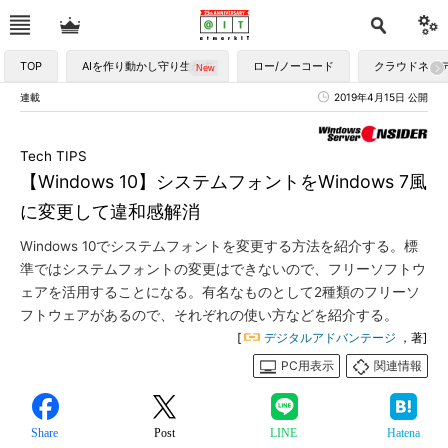
TOP
AIを作り動かし守り生かす
ロー/ノーコード
クラウドネイ
連載
2019年4月15日 公開
Tech TIPS
【Windows 10】システムフォントをWindows 7風
に変更して違和感解消
Windows 10でシステムフォントを変更する方法を紹介する。標
準ではシステムフォントの変更はできないので、フリーソフトウ
ェアを活用することになる。有名なものとして2種類のフリーソ
フトウェアがあるので、それぞれの使い方などを紹介する。
[
デジタルアドバンテージ
，著]
PC用表示
関連情報
Share
Post
LINE
Hatena