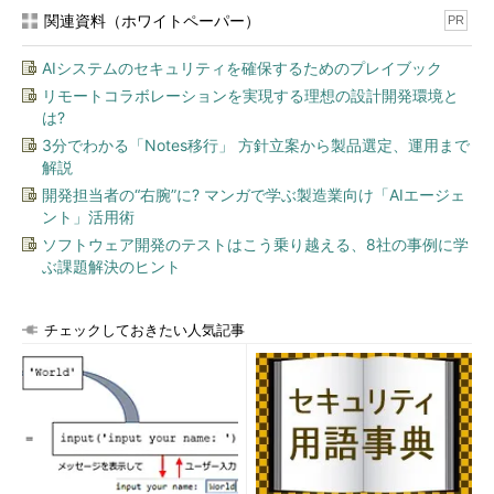
関連資料（ホワイトペーパー）
PR
AIシステムのセキュリティを確保するためのプレイブック
リモートコラボレーションを実現する理想の設計開発環境と
は?
3分でわかる「Notes移行」 方針立案から製品選定、運用まで
「Windows10 フォントが汚いので一発変更!」の
解説
画面
開発担当者の“右腕”に? マンガで学ぶ製造業向け「AIエージェ
「Windows10 フォントが汚いので一発変更!」
は、「Windows XP」「Windows Vista/7」「Win
ント」活用術
dows 8/8.1」「Windows 10」から、設定したい
ソフトウェア開発のテストはこう乗り越える、8社の事例に学
システムフォントを選ぶだけ、というシンプルな
ぶ課題解決のヒント
ツールだ。後述の「Meiryo UIも大っきらい!!」と
異なり、細かい設定はできないが、簡単にシステ
ムフォントを変更できる。
チェックしておきたい人気記事
細かくフォントを指定したいなら「Meiryo UIも大っきら
い!!」
「Meiryo UIも大っきらい!!」は、「MS UI Gothic」「メイリ
オ」「Meiryo UI」「Yu Gothic UI」以外のフォントをシステムフ