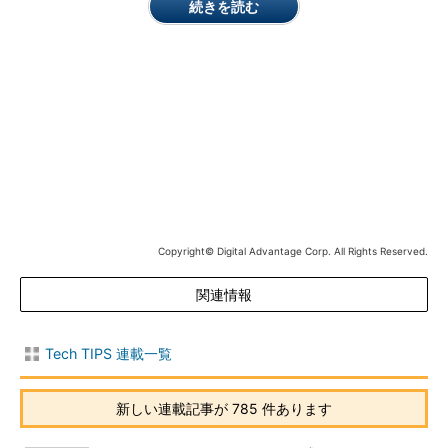
続きを読む
ただしWindowsのシステムフォントを変更することで、一部の
アプリケーションが起動しなくなる不具合が報告されているよう
だ。もし、そのようなアプリケーションがあった場合は、
Windows 10の標準システムフォント「Yu Gothic UI」に戻せばよ
い。
手軽にフォントを変更したいなら「Windows10フォントが
汚いので一発変更!」
Copyright© Digital Advantage Corp. All Rights Reserved.
「Windows10フォントが汚いので一発変更!」は、「Windows
XP（MS UI Gothic）」「Windows Vista/7（メイリオ）」
関連情報
「Windows 8/8.1（Meiryo UI）」「Windows 10（Yu Gothic
UI）」の各システムフォントに一発で切り替えるツールだ。いず
Tech TIPS 連載一覧
れかを選ぶだけでフォントが切り替わるので、手軽にシステムフ
ォントを変更できる。
新しい連載記事が 785 件あります
後述の「Meiryo UIも大っきらい!!」のように細かい設定はでき
ないものの、単にWindows 7風にしたい、Windows 8.1風にした