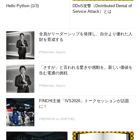
ォントとして選択できるのが特徴だ。タイトルバーだけ、アイコ
Hello Python (1/3)
DDoS攻撃（Distributed Denial of
ンだけ、といったように特定部分のみのフォントを切り替えるこ
Service Attack）とは
ともできるので、好みのフォントの組み合わせが実現できる。
Windows 8.1とWindows 10については、プリセットでそれぞれ
全員がリーダーシップを発揮し、自分より優れた人
のフォントの組み合わせが用意されているので、メニューの［プ
財を育成する
リセット］から［Windows 8／8.1］や［Windows 10］を選べば
PR(dentsu Japan)
よい。
細かくフォントの種類やサイズを指定したい場合は、「Meiryo
「さすが」と言われる驚きや感動を。新しい価値を
生む電通の挑戦
UIも大っきらい!!」がお勧めだ。
PR(dentsu Japan)
以下のWebページを開き、［Download MeiryoUIも大っきら
い!!］ボタンをクリックして、「noMeiryoUI235.zip」をダウン
FINCHI主催「IVS2026」トークセッションが話題
ロードする。ZIPファイル内の「noMeiryoUI.exe」を実行する。
に！
この際、ZIPファイルを展開する必要はない。
PR(FINCHI on GOETHE)
Meiryo UIも大っきらい!!
（Tatsu）
［MeiryoUIも大っきらい!!］ダイアログが開くので、メニュー