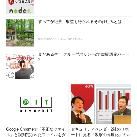
設定したいフォントを選択し、フォントサイズを指定する。
［OK］ボタンをクリックすると、フォントが設定される。
その後、［一括設定］ボタンを押して、［設定］ボタンを押
すと、選択したフォントが反映される。
すべてが絶景、収益も得られるその仕組みとは
■更新履歴
PR(COCO VILLA on GOETHE)
【2019/04/15】
最新状況に合わせて記事を更新しました。
まだあるぞ！ グループポリシーの“鉄板”設定パート
2
【2017/03/17】
初版公開。
「
Tech TIPS
」
Google Chromeで「不正なファイ
セキュリティベンダー2社のリポ
ル」と誤判定されたファイルをダ
ートに見る「攻撃の高度化」のい