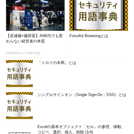
の［プリセット］－［Windows 8/8.1］を選択すると、各フォン
トが「Meiryo UI」に変更される。［設定］ボタンを押すと、シ
ステムフォントが「Meiryo UI」に変わる。
システムフォントを「メイリオ」など別のフォントに変更した
【見城徹×藤田晋】AI時代でも変
Forceful Browsingとは
い場合は、「すべてのフォント」の［選択］ボタンをクリック
わらない経営者の本質
し、［フォント選択］ダイアログを開き、設定したいフォント
（Windows 7風にしたいのであれば「メイリオ」）を選択する。
PR(FINCHI on GOETHE)
フォントを選択したら、「すべてのフォント」の［一括設定］ボ
「トロイの木馬」とは
タンを押すと、「タイトルバー」や「アイコン」など、全ての項
目に選択したフォントが反映される。［設定］ボタンを押すと、
システムフォントに選択したフォントに変わる。
Windows 10標準のシステムフォントである「Yu Gothic UI」に
シングルサインオン（Single Sign-On：SSO）とは
戻す場合は、メニューの［プリセット］－［Windows 10］を選
択し、タイトルバーなどの各フォント項目が「Yu Gothic UI」に
なったら［設定］ボタンを押すと、システムフォントが「Yu
Gothic UI」に戻る。
Excelの基本オブジェクト「セル」の参照、移動、
コピー、選択、挿入、削除 (1/4)