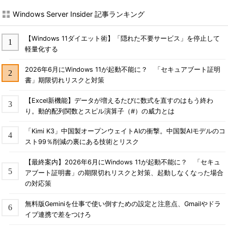
Windows Server Insider 記事ランキング
【Windows 11ダイエット術】「隠れた不要サービス」を停止して
軽量化する
2026年6月にWindows 11が起動不能に？ 「セキュアブート証明
書」期限切れリスクと対策
【Excel新機能】データが増えるたびに数式を直すのはもう終わ
り。動的配列関数とスピル演算子（#）の威力とは
「Kimi K3」中国製オープンウェイトAIの衝撃。中国製AIモデルのコ
スト99％削減の裏にある技術とリスク
【最終案内】2026年6月にWindows 11が起動不能に？ 「セキュ
アブート証明書」の期限切れリスクと対策、起動しなくなった場合
の対応策
無料版Geminiを仕事で使い倒すための設定と注意点、Gmailやドラ
イブ連携で差をつけろ