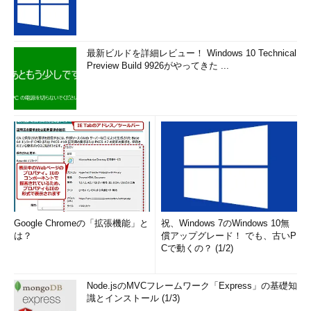
最新ビルドを詳細レビュー！ Windows 10 Technical
「Meiryo UIも大っきらい!!」の画面（細かく設定する）
Preview Build 9926がやってきた ...
「Meiryo UIも大っきらい!!」は、タイトルバーやメニューな
どの要素ごとにフォントを細かく設定できる。また設定した
フォントの組み合わせは、保存して別のPCで読み込ませる
ことも可能だ。細かい設定を行いたい場合は、それぞれの項
目で［選択］ボタンをクリックし、フォントを選択してい
く。全て同じフォントに設定する場合は、「すべてのフォン
ト」でフォントを選択し、［一括設定］ボタンを押す。
▼
Google Chromeの「拡張機能」と
祝、Windows 7のWindows 10無
は？
償アップグレード！ でも、古いP
Cで動くの？ (1/2)
Node.jsのMVCフレームワーク「Express」の基礎知
識とインストール (1/3)
「Meiryo UIも大っきらい!!」のフォント選択画面