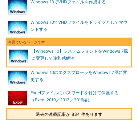
Windows 10でVHDファイルを作成する
いといった場合は、「Windows10フォントが汚いので一発変
更!」が手軽でお勧めだ。
Windows 10でVHDファイルをドライブとしてマウ
以下のWebページから「FontChanger.zip」をダウンロード
ントする
し、ZIPファイル内の「FontChanger.exe」を実行する。この
際、ZIPファイルを展開する必要はない。
【Windows 10】システムフォントをWindows 7風
Windows10フォントが汚いので一発変更!
（(株)フリースタ
に変更して違和感解消
イル ）
Windows 10のエクスプローラをWindows 7風に変
［Windows10フォントが汚いので一発変更！］ダイログが開く
更する
ので、ここで設定したいシステムフォントを「Windows XP」
「Windows Vista/7」「Windows 8/8.1」「Windows 10」から選
Excelファイルにパスワードを付けて保護する
べばよい。Windows 10標準のシステムフォントである「Yu
（Excel 2010／2013／2016編）
Gothic UI」に戻す場合は、［Windows10フォントが汚いので一
発変更！］ダイアログで「Windows 10」を選ぶ。
過去の連載記事が 834 件あります