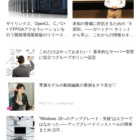
ザイリンクス、OpenCL、C／C+
未知の脅威に対抗するための「6
+でFPGAアクセラレーションを
原則」――ガートナー サミット
行う開発環境最新版のリリースを
から学ぶ、これからの情報セキュ
発表
リティ対策
これだけはやっておきたい！ 基本的なサーバー管理
に役立つグループポリシー設定
専属モデルの動画編集の裏側をチラ見せ♡
PR(アドビ｜CanCam.jp)
“Windows 10へのアップグレード：失敗”はエラーで
はなかった――アップグレードインストールの簡単
まとめ (1/3...