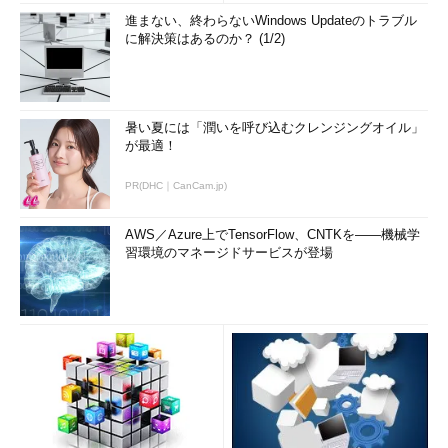
進まない、終わらないWindows Updateのトラブル
に解決策はあるのか？ (1/2)
暑い夏には「潤いを呼び込むクレンジングオイル」
が最適！
PR(DHC｜CanCam.jp)
AWS／Azure上でTensorFlow、CNTKを――機械学
習環境のマネージドサービスが登場