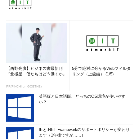
「Meiryo UIも大っきらい!!」の画面（Windows 8／8.1風に
する）
【西野亮廣】ビジネス書最新刊
5分で絶対に分かるWebフィルタ
「Meiryo UI」に設定する場合は、メニューの［プリセッ
『北極星 僕たちはどう働くか』
リング（上級編） (1/5)
ト］から［Windows 8／8.1］を選ぶだけでよい。「Yu Got
hic UI」に戻したい場合は、［プリセット］－［Windows 1
PR(FINCHI on GOETHE)
0］を選ぶ。
英語版と日本語版、どっちのOS環境が使いやす
い？
IEと.NET Frameworkのサポートポリシーが変わり
ます（1年後ですが……）