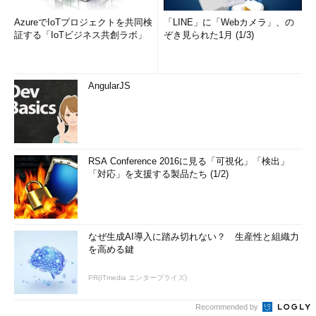
AzureでIoTプロジェクトを共同検
「LINE」に「Webカメラ」、の
証する「IoTビジネス共創ラボ」
ぞき見られた1月 (1/3)
AngularJS
RSA Conference 2016に見る「可視化」「検出」
「対応」を支援する製品たち (1/2)
なぜ生成AI導入に踏み切れない？ 生産性と組織力
を高める鍵
PR(ITmedia エンタープライズ)
Recommended by