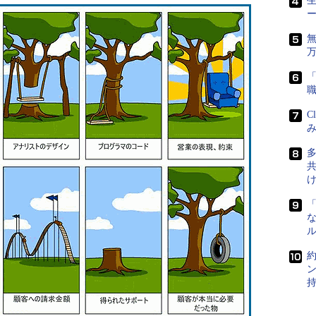
生
C
み
「
な