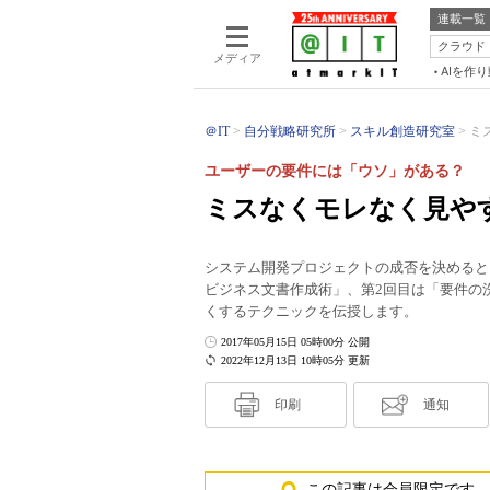
連載一覧
クラウド
メディア
AIを作
＠IT
自分戦略研究所
スキル創造研究室
ミ
ユーザーの要件には「ウソ」がある？
ミスなくモレなく見や
システム開発プロジェクトの成否を決めると
ビジネス文書作成術」、第2回目は「要件の
くするテクニックを伝授します。
2017年05月15日 05時00分 公開
2022年12月13日 10時05分 更新
印刷
通知
この記事は会員限定です。