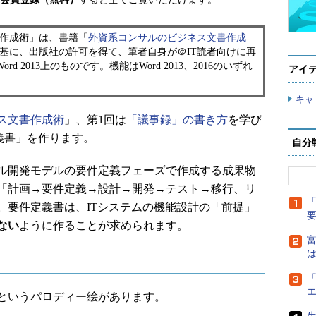
作成術」は、書籍「
外資系コンサルのビジネス文書作成
基に、出版社の許可を得て、筆者自身が＠IT読者向けに再
ord 2013上のものです。機能はWord 2013、2016のいずれ
アイ
キャ
ス文書作成術
」、第1回は
「議事録」の書き方
を学び
定義書」を作ります。
自分
ル開発モデルの要件定義フェーズで作成する成果物
「計画→要件定義→設計→開発→テスト→移行、リ
「
。要件定義書は、ITシステムの機能設計の「前提」
ない
ように作ることが求められます。
富
は
「
というパロディー絵があります。