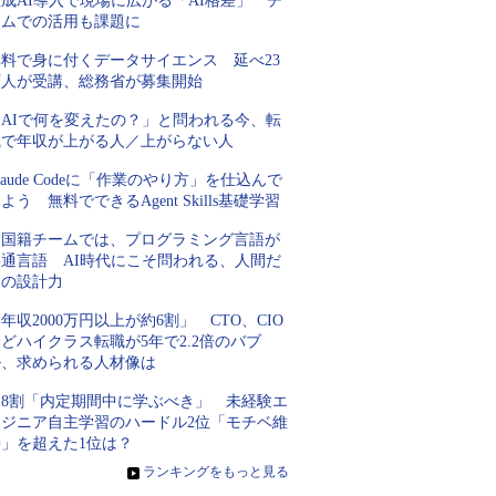
成AI導入で現場に広がる「AI格差」 チ
ームでの活用も課題に
無料で身に付くデータサイエンス 延べ23
万人が受講、総務省が募集開始
「AIで何を変えたの？」と問われる今、転
職で年収が上がる人／上がらない人
laude Codeに「作業のやり方」を仕込んで
よう 無料でできるAgent Skills基礎学習
多国籍チームでは、プログラミング言語が
共通言語 AI時代にこそ問われる、人間だ
けの設計力
年収2000万円以上が約6割」 CTO、CIO
どハイクラス転職が5年で2.2倍のバブ
ル、求められる人材像は
約8割「内定期間中に学ぶべき」 未経験エ
ンジニア自主学習のハードル2位「モチベ維
持」を超えた1位は？
»
ランキングをもっと見る