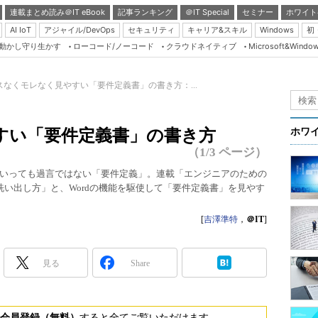
連載まとめ読み＠IT eBook
記事ランキング
＠IT Special
セミナー
ホワイト
AI IoT
アジャイル/DevOps
セキュリティ
キャリア&スキル
Windows
初
り動かし守り生かす
ローコード/ノーコード
クラウドネイティブ
Microsoft&Windo
Server & Storage
HTML5 + UX
スなくモレなく見やすい「要件定義書」の書き方：...
Smart & Social
Coding Edge
すい「要件定義書」の書き方
ホワ
Java Agile
（1/3 ページ）
Database Expert
いっても過言ではない「要件定義」。連載「エンジニアのための
洗い出し方」と、Wordの機能を駆使して「要件定義書」を見やす
Linux ＆ OSS
Master of IP Networ
[
吉澤準特
，
＠IT
]
Security & Trust
Test & Tools
見る
Share
Insider.NET
ブログ
会員登録（無料）
すると全てご覧いただけます。