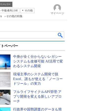
ペーパー
・中級者向けAI
その他
マイページ
ws
その他の特集
イトペーパー
中身が全く分からないレガシー
システムも改修可能 AI活用で変
わるシステム開発
現場主導のシステム開発で脱
k
Excel、誰もが使える「ノーコー
ドツール」の実力
フルライフサイクルAPI管理:ア
プリ開発を変える新しいアプロ
ーチ
行政界や国勢調査のデータも簡