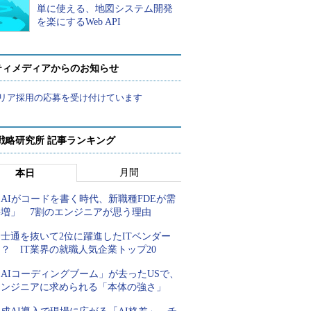
単に使える、地図システム開発
を楽にするWeb API
ティメディアからのお知らせ
リア採用の応募を受け付けています
戦略研究所 記事ランキング
月間
本日
AIがコードを書く時代、新職種FDEが需
要増」 7割のエンジニアが思う理由
士通を抜いて2位に躍進したITベンダー
？ IT業界の就職人気企業トップ20
AIコーディングブーム」が去ったUSで、
エンジニアに求められる「本体の強さ」