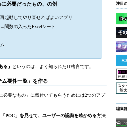
当に必要だったもの、の例
注目
再起動してやり直せればよいアプリ
→関数の入ったExcelシート
ム
ある」
というのは、よく知られたIT格言です。
テム要件一覧」を作る
必要なもの」に気付いてもらうためには2つのアプ
編集
「POC」を見せて、ユーザーの認識を確かめる
方法