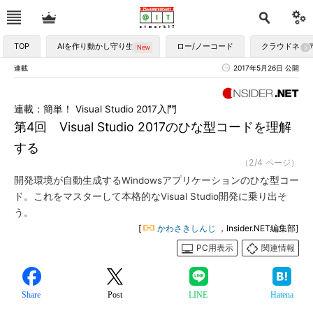
TOP
AIを作り動かし守り生かす
ロー/ノーコード
クラウドネイ
連載
2017年5月26日 公開
連載：簡単！ Visual Studio 2017入門
第4回 Visual Studio 2017のひな型コードを理解
する
（2/4 ページ）
開発環境が自動生成するWindowsアプリケーションのひな型コー
ド。これをマスターして本格的なVisual Studio開発に乗り出そ
う。
[
かわさきしんじ
，Insider.NET編集部]
PC用表示
関連情報
Share
Post
LINE
Hatena