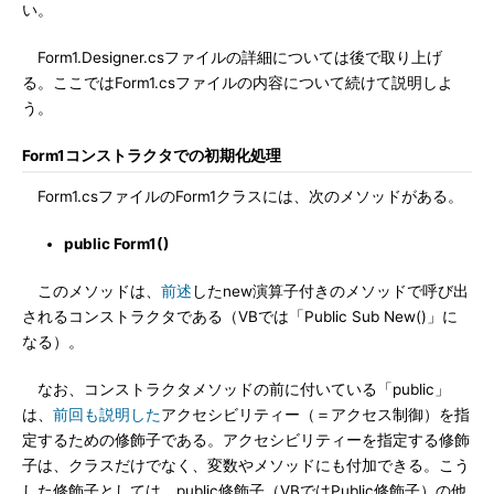
い。
Form1.Designer.csファイルの詳細については後で取り上げ
る。ここではForm1.csファイルの内容について続けて説明しよ
う。
Form1コンストラクタでの初期化処理
Form1.csファイルのForm1クラスには、次のメソッドがある。
public Form1()
このメソッドは、
前述
したnew演算子付きのメソッドで呼び出
されるコンストラクタである（VBでは「Public Sub New()」に
なる）。
なお、コンストラクタメソッドの前に付いている「public」
は、
前回も説明した
アクセシビリティー（＝アクセス制御）を指
定するための修飾子である。アクセシビリティーを指定する修飾
子は、クラスだけでなく、変数やメソッドにも付加できる。こう
した修飾子としては、public修飾子（VBではPublic修飾子）の他