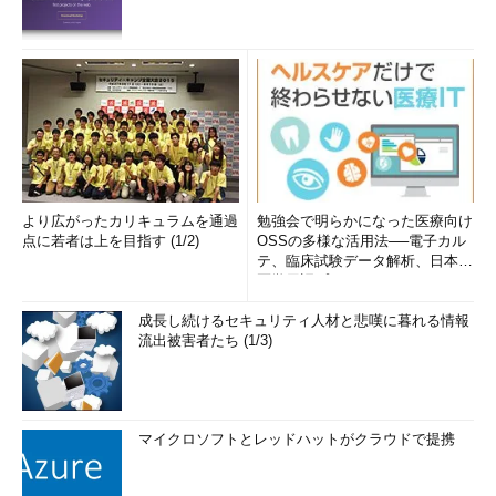
より広がったカリキュラムを通過
勉強会で明らかになった医療向け
点に若者は上を目指す (1/2)
OSSの多様な活用法──電子カル
テ、臨床試験データ解析、日本語
医学用語プラットフォーム、画...
成長し続けるセキュリティ人材と悲嘆に暮れる情報
流出被害者たち (1/3)
マイクロソフトとレッドハットがクラウドで提携