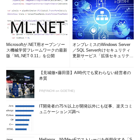
Microsoftが.NET用オープンソー
オンプレミスのWindows Server
ス機械学習フレームワークの最新
／SQL Server向けセキュリティ
版「ML.NET 0.11」を公開
更新サービス「拡張セキュリティ
更新プログ...
【見城徹×藤田晋】AI時代でも変わらない経営者の
本質
PR(FINCHI on GOETHE)
IT開発者の75％以上が開発以外にも従事、楽天コミ
ュニケーションズ調べ
Mellanox、NVMe-oFでストレージを仮想化する「S