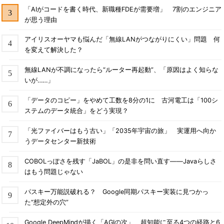
「AIがコードを書く時代、新職種FDEが需要増」 7割のエンジニア
が思う理由
アイリスオーヤマも悩んだ「無線LANがつながりにくい」問題 何
を変えて解決した？
無線LANが不調になったら“ルーター再起動”、「原因はよく知らな
いが……」
「データのコピー」をやめて工数を8分の1に 古河電工は「100シ
ステムのデータ統合」をどう実現？
「光ファイバーはもう古い」「2035年宇宙の旅」 実運用へ向か
うデータセンター新技術
COBOLっぽさを残す「JaBOL」の是非を問い直す――Javaらしさ
はもう問題じゃない
パスキー万能説破れる？ Google同期パスキー実装に見つかっ
た“想定外の穴”
Google DeepMindが描く「AGIの次」 超知能に至る4つの経路と6