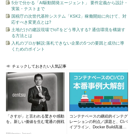
5分で分かる「AI駆動開発エージェント」 要件定義から設計・
実装・テストまで
国税庁の次世代基幹システム「KSK2」稼働開始に向けて、対
応すべき変更点とは?
土地だけの建設現場でIoTをどう導入する? 通信環境を構築す
る方法とは
入札のプロが解説:落札できない企業の5つの要因と成功に導
くためのポイント
チェックしておきたい人気記事
「さすが」と言われる驚きや感動
コンテナベースの継続的インテグ
を。新しい価値を生む電通の挑戦
レーションの利点／課題と、CIパ
イプライン、Docker Build高速化
のコツ (1/2...
PR(dentsu Japan)