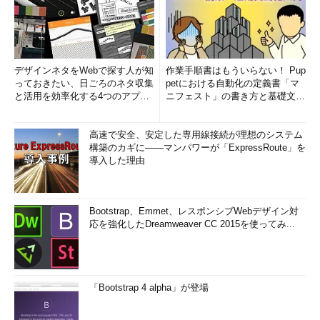
デザインネタをWebで探す人が知
作業手順書はもういらない！ Pup
っておきたい、日ごろのネタ収集
petにおける自動化の定義書「マ
と活用を効率化する4つのアプリ
ニフェスト」の書き方と基礎文法
(1/3)
まとめ (1/5)
高速で安全、安定した専用線接続が理想のシステム
構築のカギに――マンパワーが「ExpressRoute」を
導入した理由
Bootstrap、Emmet、レスポンシブWebデザイン対
応を強化したDreamweaver CC 2015を使ってみ...
「Bootstrap 4 alpha」が登場