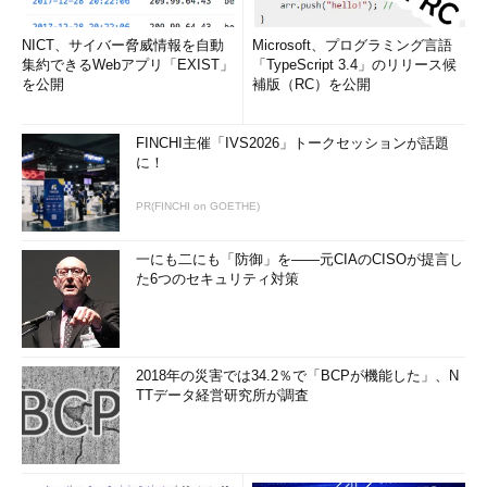
NICT、サイバー脅威情報を自動
Microsoft、プログラミング言語
集約できるWebアプリ「EXIST」
「TypeScript 3.4」のリリース候
を公開
補版（RC）を公開
FINCHI主催「IVS2026」トークセッションが話題
に！
PR(FINCHI on GOETHE)
一にも二にも「防御」を――元CIAのCISOが提言し
た6つのセキュリティ対策
2018年の災害では34.2％で「BCPが機能した」、N
TTデータ経営研究所が調査