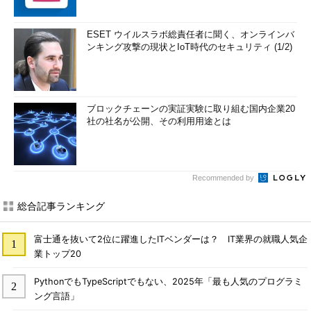
ESET ウイルスラボ総責任者に聞く、オンラインバ
ンキング攻撃の現状とIoT時代のセキュリティ (1/2)
ブロックチェーンの実証実験に取り組む国内企業20
社の社名が公開、その利用用途とは
Recommended by
総合記事ランキング
富士通を抜いて2位に躍進したITベンダーは？ IT業界の就職人気企
業トップ20
PythonでもTypeScriptでもない、2025年「最も人気のプログラミ
ング言語」