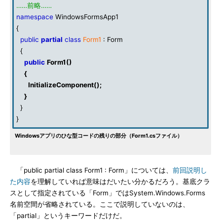
……前略……
namespace
WindowsFormsApp1
{
public
partial
class
Form1
: Form
{
public
Form1
()
{
InitializeComponent
();
}
}
}
Windowsアプリのひな型コードの残りの部分（Form1.csファイル）
「public partial class Form1 : Form」については、
前回説明し
た内容
を理解していれば意味はだいたい分かるだろう。基底クラ
スとして指定されている「Form」ではSystem.Windows.Forms
名前空間が省略されている。ここで説明していないのは、
「partial」というキーワードだけだ。