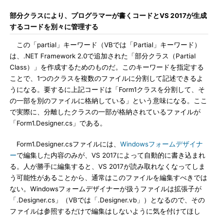
部分クラスにより、プログラマーが書くコードとVS 2017が生成
するコードを別々に管理する
この「partial」キーワード（VBでは「Partial」キーワード）
は、.NET Framework 2.0で追加された「部分クラス（Partial
Class）」を作成するためのものだ。このキーワードを指定する
ことで、1つのクラスを複数のファイルに分割して記述できるよ
うになる。要するに上記コードは「Form1クラスを分割して、そ
の一部を別のファイルに格納している」という意味になる。ここ
で実際に、分離したクラスの一部が格納されているファイルが
「Form1.Designer.cs」である。
Form1.Designer.csファイルには、
Windowsフォームデザイナ
ー
で編集した内容のみが、VS 2017によって自動的に書き込まれ
る。人が勝手に編集すると、VS 2017が読み取れなくなってしま
う可能性があることから、通常はこのファイルを編集すべきでは
ない。Windowsフォームデザイナーが扱うファイルは拡張子が
「.Designer.cs」（VBでは「.Designer.vb」）となるので、その
ファイルは参照するだけで編集はしないように気を付けてほし