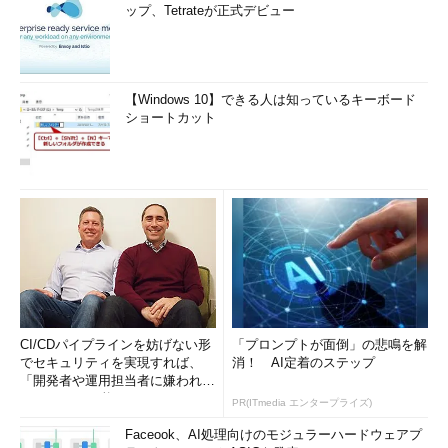
ップ、Tetrateが正式デビュー
【Windows 10】できる人は知っているキーボード
ショートカット
CI/CDパイプラインを妨げない形
「プロンプトが面倒」の悲鳴を解
でセキュリティを実現すれば、
消！ AI定着のステップ
「開発者や運用担当者に嫌われな
いWAF」は可能か
PR(ITmedia エンタープライズ)
Faceook、AI処理向けのモジュラーハードウェアプ