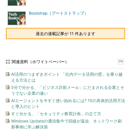
ションを処理するのか、データの一貫性の維持や不正な改ざ
んなどからの防御はどうするのか、などがBitcoin（ブロック
チェーン）技術の核心である。
Bootstrap（ブートストラップ）
このブロックチェーンには、取引データを分散管理したり、改
過去の連載記事が 11 件あります
ざんを防ぐためのさまざまな対策が施されている。
Bitcoinウォレット
関連資料（ホワイトペーパー）
PR
「
ウォレット
」とは、Bitcoinの仮想通貨を入れておくための口
座であり、通常は「1JhiSm453fvfxx93sfe……」のような
AI活用のつまずきポイント 「社内データ活用の壁」を乗り越
「
Bitcoinアドレス（ハッシュ値
＊2
）
」が付けられている。
える方法とは
5分で分かる、「ビジネス詐欺メール」にだまされる企業とそ
＊2
「ハッシュ値」とは、あるデータブロックの内容を短く
うでない企業の違い
表現した数値情報のこと。例えばデータブロックの内容を全て
AIエージェントを今すぐ使い始めるには? 10の具体的活用方法
加算したり
XOR演算
したりして、32bitの固定長のデータに変換
と導入のヒント
する。すると、2つのデータブロックの内容が等しいかどうか
すぐ分かる、「セキュリティ教育計画」の立て方
を、ハッシュ値を比較するだけで素早く判断できるようにな
Windows Updateの通信集中で回線が逼迫、ネットワーク刷
る。ハッシュ値が同じになるようにデータを偽造するのは困難
新事例に学ぶ解決策
なので、改ざんされていないかどうかのチェックなどにもよく