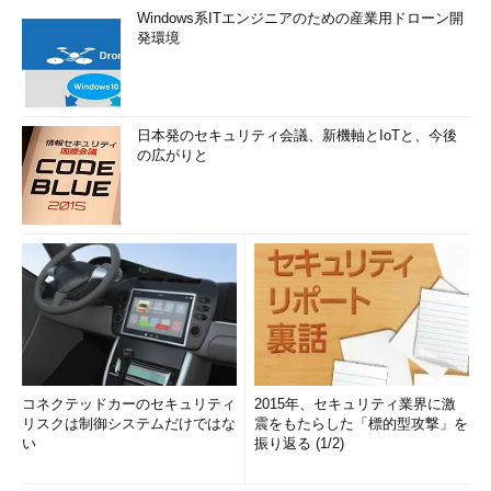
Windows系ITエンジニアのための産業用ドローン開
を維持できる。また不正なブロックが追加されたとしても、計算
発環境
量の関係で正当なチェーンの方が早く伸び、不正なチェーンが使
われることはないだろう。
日本発のセキュリティ会議、新機軸とIoTと、今後
の広がりと
ブロックチェーンの分岐
同時にブロックを追加するなどして、ブロックチェーンが2
つに分岐した場合は、そのままにしておき、次にブロックが
追加された時点で短い方を破棄する。
コネクテッドカーのセキュリティ
2015年、セキュリティ業界に激
このように、時々最後に追加されたブロックが破棄されること
リスクは制御システムだけではな
震をもたらした「標的型攻撃」を
があるので、重要なトランザクションの場合は（送金BTCの量が
い
振り返る (1/2)
多い場合や、取引所などで実際の現金と交換したりする場合など
は）、確認作業を何回か繰り返してから（該当のトランザクショ