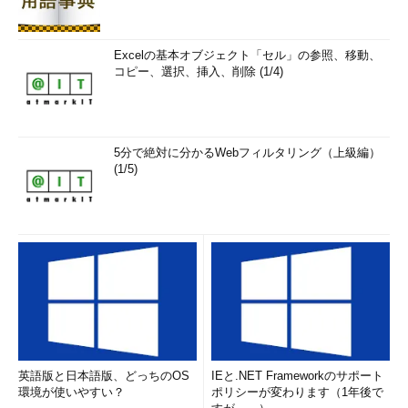
Bitcoinのネットワークで「
確認（confirmation）
」してもらわな
ければならない。確認とは、そのトランザクションが正当なもの
であるとBitcoinネットワークが認識し、ブロックチェーンの末尾
Excelの基本オブジェクト「セル」の参照、移動、
コピー、選択、挿入、削除 (1/4)
にトランザクションを追加して、そのブロックが以後改ざんされ
ないように保証する、という処理のことである。状況にもよる
が、この処理に10分ほどかかる。
5分で絶対に分かるWebフィルタリング（上級編）
トランザクション内容の確認
(1/5)
Bitcoinの送金処理を行うと、そのデータはP2Pネットワーク全
体にも送信され、トランザクションデータの正当性が各ノードに
よって検証される。以下はその一例だ。
トランザクションデータは正しいか： ウォレットやトラン
ザクションは公開鍵暗号などで署名されているが、それが
改ざんされていないか
送信元のBitcoinの所有者は正当か： 他人のBitcoinを送信
しようとしていないか
英語版と日本語版、どっちのOS
IEと.NET Frameworkのサポート
既に完了したトランザクションと重複していないか： 同じ
環境が使いやすい？
ポリシーが変わります（1年後で
要求を再送していないか