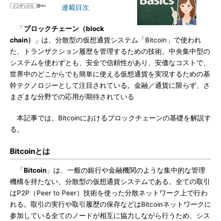
連載目次
「
ブロックチェーン（block
chain）
」は、分散型の仮想通貨システム「Bitcoin」で使われ
た、トランザクション履歴を管理するための技術。中央集中型の
システムを使わずとも、安全で信頼性があり、安価なコストで、
世界中のどこからでも簡単に使える仮想通貨を実現するための基
幹テクノロジーとして注目されている。金融／通貨に限らず、さ
まざまな分野での応用が期待されている
本記事では、Bitcoinにおけるブロックチェーンの基礎を解説す
る。
Bitcoinとは
「
Bitcoin
」は、一般の銀行や金融機関のような集中的な管理
機構を持たない、分散型の仮想通貨システムである。全ての取引
はP2P（Peer to Peer）技術を使った分散ネットワーク上で行わ
れる。取引の実行や取引履歴の保存などはBitcoinネットワークに
参加している全てのノードが相互に協力しながら行うため、シス