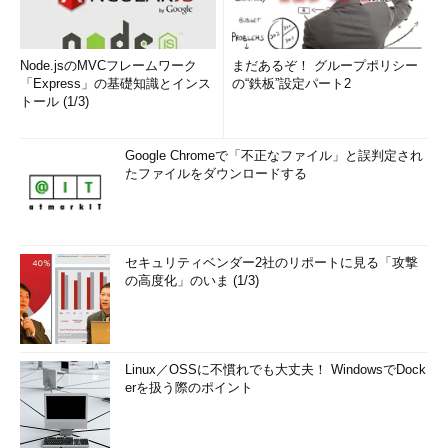
実際のマイニングでは、トランザクション要求を集めて新ブロ
ック用のひな型を作り、そのハッシュ値を計算する。このとき
「
nonce（number used once）
」と呼ばれる32bitの整数値を変
Node.jsのMVCフレームワーク
まだあるぞ！ グループポリシー
更させながら、ハッシュ値がある状態（例：256bitのハッシュ値
「Express」の基礎知識とインス
の“鉄板”設定パート2
トール (1/3)
のうち、先頭から64bit以上、0が連続する状態）になるような
nonce値を求める。
Google Chromeで「不正なファイル」と誤判定され
この処理には多大な試行が必要になるため、新しいブロックを
たファイルをダウンロードする
採掘できるのは約10分に1回程度である。計算時間はコンピュー
ティング技術の向上と共に短縮されるものの、それに応じて目標
値も自動的に上げるように設計されているので、新ブロックの追
セキュリティベンダー2社のリポートに見る「攻撃
加にはいつも10分程度の時間がかかるようになっている。
の高度化」のいま (1/3)
新しいブロックが見つかれば、それをブロックチェーンの末尾
に追加してネットワーク全体に送信する。チェーン内のブロック
には、直前のブロックを表すハッシュ値などが含まれているの
Linux／OSSに不慣れでも大丈夫！ WindowsでDock
で、後ろに新ブロックが追加された時点で、そのブロックの改ざ
erを扱う際のポイント
んは非常に難しいものになる。ハッシュ値を変更させずにブロッ
クの内容を偽装するのは困難だからだ。これにより、先ほどの
「未確認」状態だったトランザクションは「確認済み」状態にな