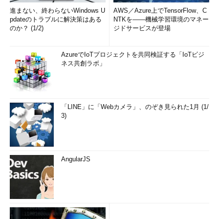
て、異なる通貨システム（総称して「Bitcoin 2.0」などと呼ばれ
進まない、終わらないWindows U
AWS／Azure上でTensorFlow、C
ることがある）を構築したり、通貨に限らずさまざまな分散型の
pdateのトラブルに解決策はある
NTKを――機械学習環境のマネー
のか？ (1/2)
ジドサービスが登場
アプリケーションへの応用などが模索されたりしている（関連記
事参照）。
AzureでIoTプロジェクトを共同検証する「IoTビジ
ネス共創ラボ」
■関連リンク
「ブロックチェーン」最新記事一覧
「FinTech」最新記事一覧
Bitcoin
（bitcoin.org）
「LINE」に「Webカメラ」、のぞき見られた1月 (1/
Blockchain.info
（Bitcoinの統計情報やトランザクション
3)
の状況などをリアルタイムで確認できる）
coinmap.org
（Bitcoinが利用できる店やATMなどのマッ
プ）
AngularJS
■更新履歴
【2016/03/01】
Bitcoinの概要解説図「
ブロックチェーンでト
ランザクションを管理するBitcoin
」を追加しました。