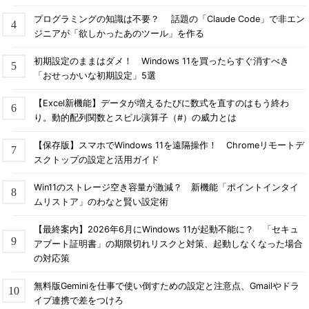
プログラミングの知識は不要？ 話題の「Claude Code」で非エン
ジニアが「欲しかったあのツール」を作る
初期設定のままはダメ！ Windows 11を買ったらすぐ消すべき
「おせっかいな初期設定」5選
【Excel新機能】データが増えるたびに数式を直すのはもう終わ
り。動的配列関数とスピル演算子（#）の威力とは
【保存版】スマホでWindows 11を遠隔操作！ Chromeリモートデ
スクトップの設定と活用ガイド
Win11のストレージ空き容量が激減？ 新機能「ポイントインタイ
ムリストア」のわなと賢い設定術
【最終案内】2026年6月にWindows 11が起動不能に？ 「セキュ
アブート証明書」の期限切れリスクと対策、起動しなくなった場合
の対応策
無料版Geminiを仕事で使い倒すための設定と注意点、Gmailやドラ
イブ連携で差をつけろ