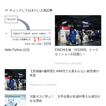
使われる。BitcoinではSHA-256とRIPEMD-160を使用してい
る。
チェックしておきたい人気記事
なお正確には、ウォレットに保存されているのは「×× BTC入
っている」といった情報ではなく、「○○から△△へ×× BTC送
金された」というトランザクションの記録である。Bitcoinでは、
BTCを全てトランザクションの連なりとして扱っている。例えば
「3 BTC入金された」という記録があるが、出金の記録がなけれ
ば、ウォレットには3 BTCあると判断できる。
Hello Python (1/3)
FINCHI主催「IVS2026」トーク
セッションが話題に！
トランザクションとその確認
PR(FINCHI on GOETHE)
Bitcoinのトランザクションとは、「
あるBitcoinアドレスから
【見城徹×藤田晋】AI時代でも変わらない経営者の
指定したBitcoinアドレスに対して、××× BTCを送金する
」とい
本質
った指示のことである。Bitcoinを送金するユーザーと受け取るユ
ーザーが同意すれば、Bitcoinクライアントなどを使って送金を指
PR(FINCHI on GOETHE)
示すればよい。送金先がオンラインなら、送金したBitcoinはすぐ
に相手（のBitcoinアドレス）に到着するだろう。
大阪ガスに学ぶ！ 大手企業が生成AI導入を成功さ
せる理由