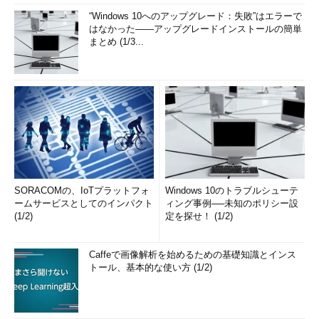
これがわざわざ計算能力を強化してまで採掘に励むインセンティ
“Windows 10へのアップグレード：失敗”はエラーで
ブとなっている（ブロック内のトランザクションからも若干の手
はなかった――アップグレードインストールの簡単
まとめ (1/3...
数料がもらえる）。発行済みのBTCの総量は、この採掘によって
のみ増加する。採掘というと、金鉱山でも掘り当てるというよう
な、ややネガティブなイメージを持つかもしれないが、Bitcoinの
ブロックチェーンにとっては、トランザクションを記録するため
に必要な基本的な処理である。
ブロックの分岐と破棄
以上のようにして、約10分ごとに1つ新しいブロックが順次追
加され、ブロックチェーンが長くなっていく。だが、場合によっ
SORACOMの、IoTプラットフォ
Windows 10のトラブルシューテ
てはブロックが分岐してしまうこともある。離れた場所にある2
ームサービスとしてのインパクト
ィング事例──未知のポリシー設
(1/2)
定を探せ！ (1/2)
つ以上のノードが、同時に新ブロックの追加作業を行ってしまう
ことがあるからだ。
Caffeで画像解析を始めるための基礎知識とインス
ブロックの分岐が検出された場合、Bitcoinでは長い方のチェー
トール、基本的な使い方 (1/2)
ンを採用して、短い方の枝は削除することになっている（削除す
る枝にしかないトランザクションは正しいチェーンに入れ直
す）。この仕組みにより、分散環境でも正しくブロックチェーン