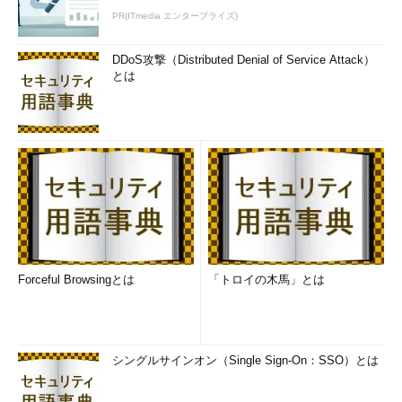
PR(ITmedia エンタープライズ)
DDoS攻撃（Distributed Denial of Service Attack）
とは
Bitcoinウォレットアプリ
これはAndroid版のBitcoinウォレットアプリでBit
Forceful Browsingとは
「トロイの木馬」とは
coinを送金しようとしているところ。「mBTC」
は1000分の1 BTC。ローカルにウォレットを持た
ず、Bitcoin取引所（のウォレット）を使うならWe
bブラウザでもよい。
シングルサインオン（Single Sign-On：SSO）とは
ただし、これだけではまだ完了ではなく、トランザクションを