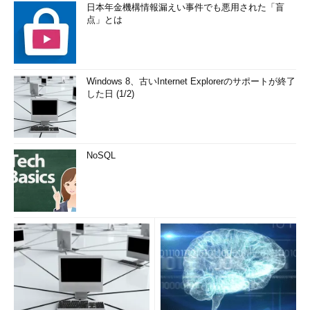
日本年金機構情報漏えい事件でも悪用された「盲
ンが含まれるブロックの後ろにさらに何ブロックか追加されてか
点」とは
ら）確定扱いにすることがある（例：「3 確認したら完了とみな
す」、など）。
Bitcoinを越えて
Windows 8、古いInternet Explorerのサポートが終了
した日 (1/2)
以上がBitcoinのブロックチェーンの概要である。分散ネットワ
ーク環境でも、ブロックチェーンという仕組みを使えば、十分に
実用的な電子通貨システムを構築できることがBitcoinによって実
証された。
NoSQL
だが、ブロックサイズが最大1MBと小さく、今後のトランザク
ション数の伸びに追い付かないとか（採掘が間に合わないとトラ
ンザクション処理が待たされる）、採掘に掛かるコストが高すぎ
る（今後はさらに計算能力が要求されるが、報酬額は次第に減額
される）など、いろいろと懸念事項もある（ニュース記事「
ビッ
トコインは『失敗した』 離脱を表明した主要開発者が語る、そ
の問題点
」参照）。
現在では、Bitcoinで得られたブロックチェーンの知見を応用し