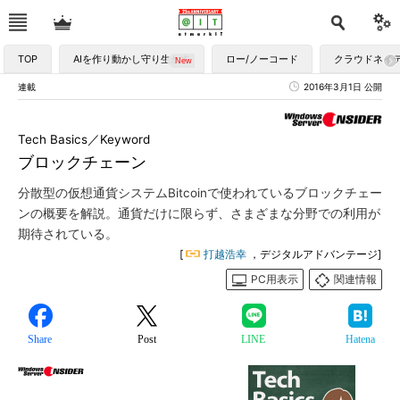
TOP
AIを作り動かし守り生かす
ロー/ノーコード
クラウドネイ
連載
2016年3月1日 公開
Tech Basics／Keyword
ブロックチェーン
分散型の仮想通貨システムBitcoinで使われているブロックチェー
ンの概要を解説。通貨だけに限らず、さまざまな分野での利用が
期待されている。
[
打越浩幸
，デジタルアドバンテージ]
PC用表示
関連情報
Share
Post
LINE
Hatena