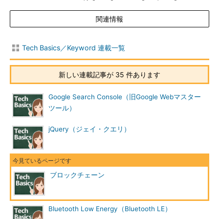
とはいえ、全取引を1つのデータベースシステムなどで保存す
関連情報
るのではなく、「
ブロック
」という小さなサイズに分けて管理し
ている。ブロックのサイズは（現在は）最大1MBで、1つのブロ
ック内には500～2000トランザクション程度が記録されている。
Tech Basics／Keyword 連載一覧
これをリンクで数珠つなぎに接続して管理するので「
ブロックチ
ェーン
」と呼ばれている。
新しい連載記事が 35 件あります
Google Search Console（旧Google Webマスター
ツール）
jQuery（ジェイ・クエリ）
ブロックチェーンでトランザクションを管理するBitcoin
Bitcoinでは過去のBitcoinの残高やその取引の記録（トラン
ブロックチェーン
ザクション）をすべてブロックチェーン上に保存している。
新しいトランザクションが発生すれば、それをブロックにま
とめて、チェーンの末尾に順次追加する。中央集中型の管理
システムを持たない完全な分散型のネットワーク上で、どう
Bluetooth Low Energy（Bluetooth LE）
やってブロックチェーンのデータを保持したり、トランザク