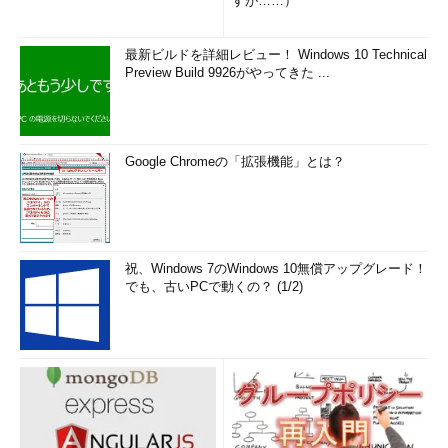
すが……）
正しいトランザクションであると確認されたら、次のようにし
最新ビルドを詳細レビュー！ Windows 10 Technical
て、ブロックチェーンへの追加処理が行われる。
Preview Build 9926がやってきた ...
新しいブロックのマイニングとブロックチェーンへの追加
トランザクションの確認やブロックの追加は、Bitcoinネットワ
Google Chromeの「拡張機能」とは？
ークに接続されているノードのうち、CPUパワー（計算能力）が
あって、新しいブロックを「
マイニング（mining、採掘）
」で
きたノードが自動的に行う。
Bitcoinで新しいブロックをマイニングするには、ネットワーク
祝、Windows 7のWindows 10無償アップグレード！
全体のノードの51％以上の計算能力が必要なように、調整されて
でも、古いPCで動くの？ (1/2)
いる。これを「
Proof of Work
」という。不正なノードが悪意の
あるブロックやトランザクションなどを追加してBitcoinシステム
を乗っ取ってしまわないようにするためである。過半数を維持で
きれば、不正なマイニングを行うシステムよりも先に新ブロック
を見つけることができ、ネットワークの正常性を維持できるだろ
う。