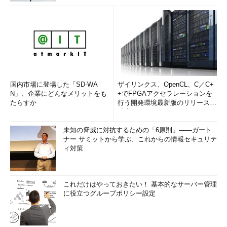
る。
国内市場に登場した「SD-WA
ザイリンクス、OpenCL、C／C+
N」、企業にどんなメリットをも
+でFPGAアクセラレーションを
たらすか
行う開発環境最新版のリリースを
ブロックの追加
発表
ブロックチェーンの末尾に新しいブロックを追加することを
マイニングという。新しいブロックを追加するには、未確認
未知の脅威に対抗するための「6原則」――ガート
状態のトランザクションを集めて、さらにブロックのハッシ
ナー サミットから学ぶ、これからの情報セキュリテ
ュ値がある特定の条件を満たすようなnonce値を求める必要
ィ対策
がある。一番早くマイニングが完了したブロックだけが正規
のチェーンに追加でき、その報酬を得られる。ブロックの追
加は、平均して10分に1回程度行われる。
これだけはやっておきたい！ 基本的なサーバー管理
に役立つグループポリシー設定
新しいブロックを採掘できた場合はその報酬として、25BTCが
採掘者に譲与される（これは現在の報酬。だいたい4年に1回、半
減することになっている。2016年中には12.5BTCになる予定）。