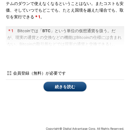
テムのダウンで使えなくなるということはない。またコストも安
価、そしていつでもどこでも、たとえ国境を越えた場合でも、取
引を実行できる
＊1
。
＊1
Bitcoinでは「
BTC
」という単位の仮想通貨を扱う。だ
が、現実の通貨との交換などの機能はBitcoinの仕様には含まれ
ない。Bitcoinの取引所などでは現実の通貨と交換できるし、
Bitcoinの“相場”もあるが（2016年2月時点では1 BTCは400ドル
前後）、ここでは触れない。
このようなシステムを実現するためにBitcoinでは、過去の
全て
会員登録（無料）が必要です
の「
トランザクション（取引）
」の履歴を各ノードに持たせてい
る（ウォレット機能しか持たない軽量ノードなどは除く）。これ
続きを読む
により、あるユーザーの口座にいくらの残高があるのか、過去に
どのような取引が行われたのかなどが、この履歴をたどることに
よって、いつでもすぐに分かる（軽量ノードの場合は一部のヘッ
ダ情報しか持っておらず、必要ならネットワークに問い合わせて
情報を取得する）。ちなみに原稿執筆時点では、このトランザク
ションの合計ログサイズは60GB強になっている。
Copyright© Digital Advantage Corp. All Rights Reserved.