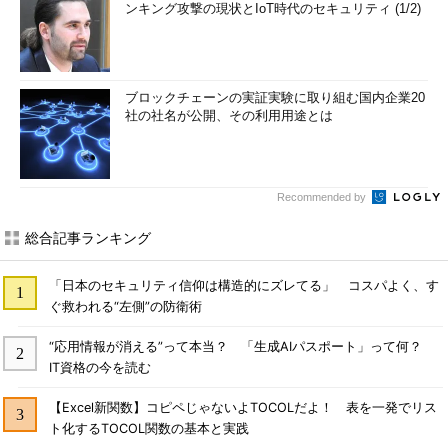
ンキング攻撃の現状とIoT時代のセキュリティ (1/2)
ブロックチェーンの実証実験に取り組む国内企業20
社の社名が公開、その利用用途とは
Recommended by
総合記事ランキング
「日本のセキュリティ信仰は構造的にズレてる」 コスパよく、す
ぐ救われる“左側”の防衛術
“応用情報が消える”って本当？ 「生成AIパスポート」って何？
IT資格の今を読む
【Excel新関数】コピペじゃないよTOCOLだよ！ 表を一発でリス
ト化するTOCOL関数の基本と実践