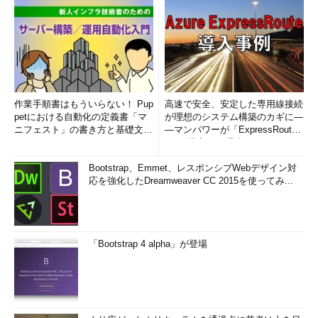
作業手順書はもういらない！ Pup
高速で安全、安定した専用線接続
petにおける自動化の定義書「マ
が理想のシステム構築のカギに―
ニフェスト」の書き方と基礎文法
―マンパワーが「ExpressRout
まとめ (1/5)
e」を導入した理由
Bootstrap、Emmet、レスポンシブWebデザイン対
応を強化したDreamweaver CC 2015を使ってみ...
「Bootstrap 4 alpha」が登場