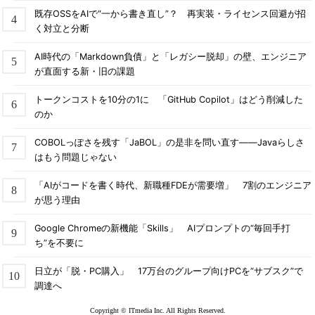
既存OSSをAIで“一から書き直し”？ 再実装・ライセンス回避が招
く対立と分断
AI時代の「Markdown負債」と「レガシー脱却」の壁、エンジニア
が直面する新・旧の課題
トークンコストを10分の1に 「GitHub Copilot」はどう削減した
のか
COBOLっぽさを残す「JaBOL」の是非を問い直す――Javaらしさ
はもう問題じゃない
「AIがコードを書く時代、新職種FDEが需要増」 7割のエンジニア
が思う理由
Google Chromeの新機能「Skills」 AIプロンプトの“毎回手打
ち”を不要に
日立が「脱・PC購入」 17万台のグループ向けPCを“サブスク”で
調達へ
Copyright © ITmedia Inc. All Rights Reserved.