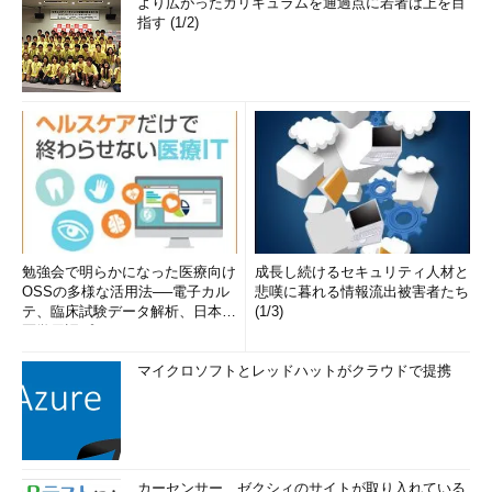
より広がったカリキュラムを通過点に若者は上を目
指す (1/2)
勉強会で明らかになった医療向け
成長し続けるセキュリティ人材と
OSSの多様な活用法──電子カル
悲嘆に暮れる情報流出被害者たち
テ、臨床試験データ解析、日本語
(1/3)
医学用語プラットフォーム、画...
マイクロソフトとレッドハットがクラウドで提携
カーセンサー、ゼクシィのサイトが取り入れている