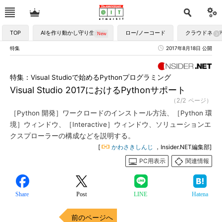
TOP
AIを作り動かし守り生かす
ロー/ノーコード
クラウドネイ
特集
2017年8月18日 公開
特集：Visual Studioで始めるPythonプログラミング
Visual Studio 2017におけるPythonサポート
（2/2 ページ）
［Python 開発］ワークロードのインストール方法、［Python 環
境］ウィンドウ、［Interactive］ウィンドウ、ソリューションエ
クスプローラーの構成などを説明する。
[
かわさきしんじ
，Insider.NET編集部]
PC用表示
関連情報
Share
Post
LINE
Hatena
前のページへ