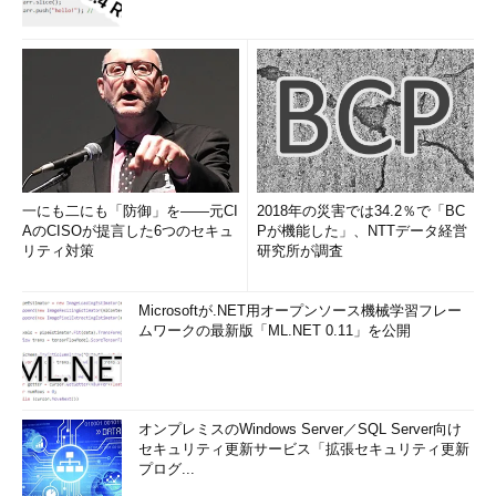
一にも二にも「防御」を――元CI
2018年の災害では34.2％で「BC
AのCISOが提言した6つのセキュ
Pが機能した」、NTTデータ経営
リティ対策
研究所が調査
Microsoftが.NET用オープンソース機械学習フレー
ムワークの最新版「ML.NET 0.11」を公開
オンプレミスのWindows Server／SQL Server向け
セキュリティ更新サービス「拡張セキュリティ更新
プログ...