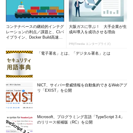
コンテナベースの継続的インテグ
大阪ガスに学ぶ！ 大手企業が生
レーションの利点／課題と、CIパ
成AI導入を成功させる理由
イプライン、Docker Build高速化
のコツ (1/2...
PR(ITmedia エンタープライズ)
「電子署名」とは、「デジタル署名」とは
NICT、サイバー脅威情報を自動集約できるWebアプ
リ「EXIST」を公開
Microsoft、プログラミング言語「TypeScript 3.4」
のリリース候補版（RC）を公開