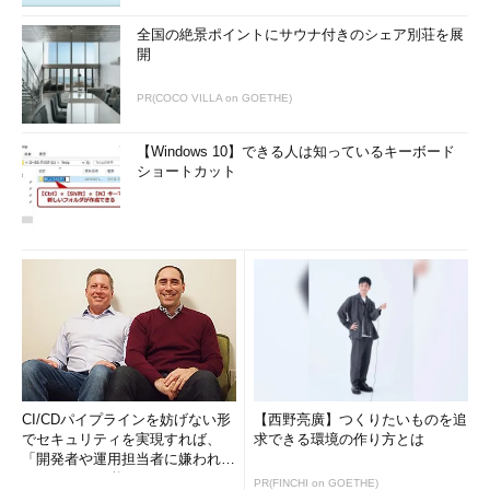
全国の絶景ポイントにサウナ付きのシェア別荘を展
開
PR(COCO VILLA on GOETHE)
【Windows 10】できる人は知っているキーボード
ショートカット
CI/CDパイプラインを妨げない形
【西野亮廣】つくりたいものを追
でセキュリティを実現すれば、
求できる環境の作り方とは
「開発者や運用担当者に嫌われな
いWAF」は可能か
PR(FINCHI on GOETHE)