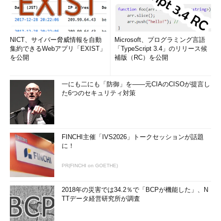
NICT、サイバー脅威情報を自動
Microsoft、プログラミング言語
集約できるWebアプリ「EXIST」
「TypeScript 3.4」のリリース候
を公開
補版（RC）を公開
一にも二にも「防御」を――元CIAのCISOが提言し
た6つのセキュリティ対策
FINCHI主催「IVS2026」トークセッションが話題
に！
PR(FINCHI on GOETHE)
2018年の災害では34.2％で「BCPが機能した」、N
TTデータ経営研究所が調査