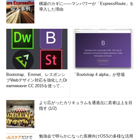
構築のカギに――マンパワーが「ExpressRoute」を
導入した理由
Bootstrap、Emmet、レスポンシ
「Bootstrap 4 alpha」が登場
ブWebデザイン対応を強化したDr
eamweaver CC 2015を使って
み...
より広がったカリキュラムを通過点に若者は上を目
指す (1/2)
勉強会で明らかになった医療向けOSSの多様な活用