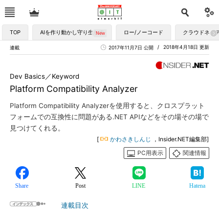
TOP
AIを作り動かし守り生かす
ロー/ノーコード
クラウドネイ
2018年4月18日 更新
連載
2017年11月7日 公開
Dev Basics／Keyword
Platform Compatibility Analyzer
Platform Compatibility Analyzerを使用すると、クロスプラット
フォームでの互換性に問題がある.NET APIなどをその場その場で
見つけてくれる。
[
かわさきしんじ
，Insider.NET編集部]
PC用表示
関連情報
Share
Post
LINE
Hatena
連載目次