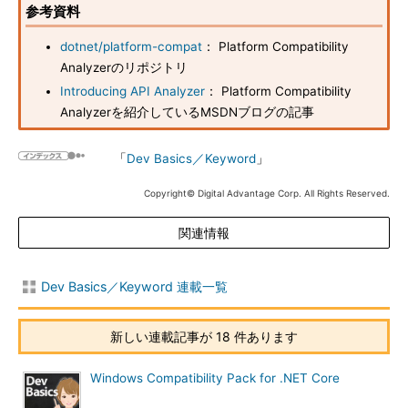
参考資料
dotnet/platform-compat
： Platform Compatibility
Analyzerのリポジトリ
Introducing API Analyzer
： Platform Compatibility
Analyzerを紹介しているMSDNブログの記事
「
Dev Basics／Keyword
」
Copyright© Digital Advantage Corp. All Rights Reserved.
関連情報
Dev Basics／Keyword 連載一覧
新しい連載記事が 18 件あります
Windows Compatibility Pack for .NET Core