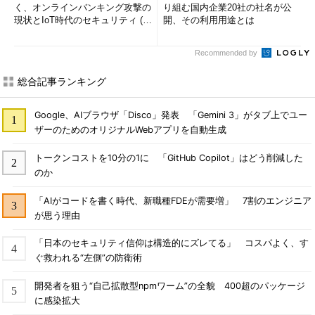
く、オンラインバンキング攻撃の
り組む国内企業20社の社名が公
現状とIoT時代のセキュリティ (1/
開、その利用用途とは
2)
Recommended by
総合記事ランキング
Google、AIブラウザ「Disco」発表 「Gemini 3」がタブ上でユー
ザーのためのオリジナルWebアプリを自動生成
トークンコストを10分の1に 「GitHub Copilot」はどう削減した
のか
「AIがコードを書く時代、新職種FDEが需要増」 7割のエンジニア
が思う理由
「日本のセキュリティ信仰は構造的にズレてる」 コスパよく、す
ぐ救われる“左側”の防衛術
開発者を狙う“自己拡散型npmワーム”の全貌 400超のパッケージ
に感染拡大