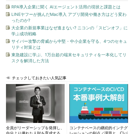
RPA導入企業に聞く AIエージェント活用の現状と課題とは
LINEヤフーが挑んだMac導入 アプリ開発や働き方はどう変わ
ったのか?
大企業の新規事業はなぜ進まない? ニコンの「スピンオフ」に
学ぶ成功戦略
サイバー攻撃の脅威から中堅・中小企業を守る、4つのセキュ
リティ対策とは
東急建設に学ぶ、1万台超の端末セキュリティを一本化してリ
スクを解消した方法
チェックしておきたい人気記事
全員がリーダーシップを発揮し、
コンテナベースの継続的インテグ
自分より優れた人財を育成する
レーションの利点／課題と、CIパ