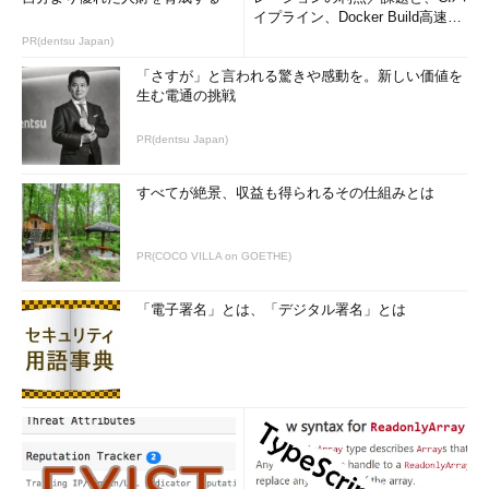
イプライン、Docker Build高速化
のコツ (1/2...
PR(dentsu Japan)
「さすが」と言われる驚きや感動を。新しい価値を
生む電通の挑戦
PR(dentsu Japan)
すべてが絶景、収益も得られるその仕組みとは
PR(COCO VILLA on GOETHE)
「電子署名」とは、「デジタル署名」とは