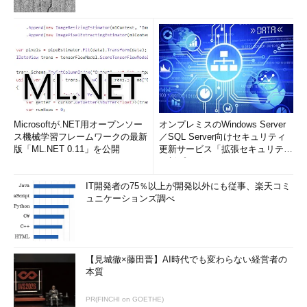
Microsoftが.NET用オープンソー
オンプレミスのWindows Server
ス機械学習フレームワークの最新
／SQL Server向けセキュリティ
版「ML.NET 0.11」を公開
更新サービス「拡張セキュリティ
更新プログ...
IT開発者の75％以上が開発以外にも従事、楽天コミ
ュニケーションズ調べ
【見城徹×藤田晋】AI時代でも変わらない経営者の
本質
PR(FINCHI on GOETHE)