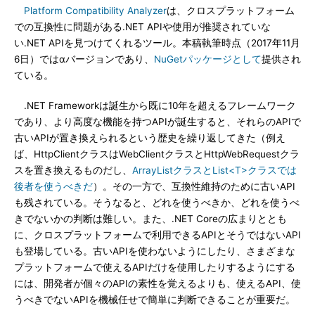
Platform Compatibility Analyzer
は、クロスプラットフォーム
での互換性に問題がある.NET APIや使用が推奨されていな
い.NET APIを見つけてくれるツール。本稿執筆時点（2017年11月
6日）ではαバージョンであり、
NuGetパッケージとして
提供され
ている。
.NET Frameworkは誕生から既に10年を超えるフレームワーク
であり、より高度な機能を持つAPIが誕生すると、それらのAPIで
古いAPIが置き換えられるという歴史を繰り返してきた（例え
ば、HttpClientクラスはWebClientクラスとHttpWebRequestクラ
スを置き換えるものだし、
ArrayListクラスとList<T>クラスでは
後者を使うべきだ
）。その一方で、互換性維持のために古いAPI
も残されている。そうなると、どれを使うべきか、どれを使うべ
きでないかの判断は難しい。また、.NET Coreの広まりととも
に、クロスプラットフォームで利用できるAPIとそうではないAPI
も登場している。古いAPIを使わないようにしたり、さまざまな
プラットフォームで使えるAPIだけを使用したりするようにする
には、開発者が個々のAPIの素性を覚えるよりも、使えるAPI、使
うべきでないAPIを機械任せで簡単に判断できることが重要だ。