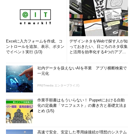
Excelに入力フォームを作成、コ
デザインネタをWebで探す人が知
ントロールを追加、表示、ボタン
っておきたい、日ごろのネタ収集
でイベント実行 (1/3)
と活用を効率化する4つのアプリ
(1/3)
社内データを扱えないAIを卒業 アプリ横断検索で
一元化
PR(ITmedia エンタープライズ)
作業手順書はもういらない！ Puppetにおける自動
化の定義書「マニフェスト」の書き方と基礎文法ま
とめ (1/5)
高速で安全、安定した専用線接続が理想のシステム