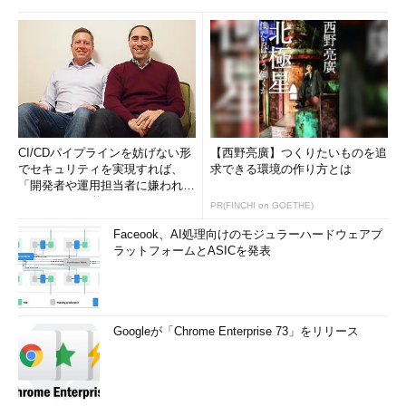
CI/CDパイプラインを妨げない形
【西野亮廣】つくりたいものを追
でセキュリティを実現すれば、
求できる環境の作り方とは
「開発者や運用担当者に嫌われな
いWAF」は可能か
PR(FINCHI on GOETHE)
Faceook、AI処理向けのモジュラーハードウェアプ
ラットフォームとASICを発表
Googleが「Chrome Enterprise 73」をリリース