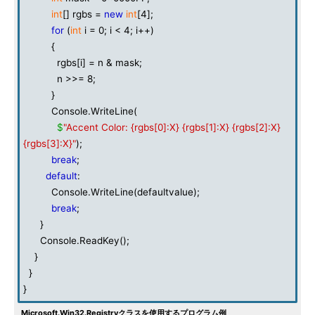
int
[] rgbs =
new
int
[4];
for
(
int
i = 0; i < 4; i++)
{
rgbs[i] = n & mask;
n >>= 8;
}
Console.WriteLine(
$
"Accent Color: {rgbs[0]:X} {rgbs[1]:X} {rgbs[2]:X}
{rgbs[3]:X}"
);
break
;
default
:
Console.WriteLine(defaultvalue);
break
;
}
Console.ReadKey();
}
}
}
Microsoft.Win32.Registryクラスを使用するプログラム例