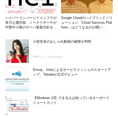
ハイパーコンバージドインフラが
Google Cloudのハイブリッドソリ
有力な選択肢、ノークリサーチが
ューション「Cloud Services Plat
中堅中小業のサーバ更新方針を調
form」はどうなるのか聞い...
査
小室安未のおしゃれ動画の秘密が判明
PR(アドビ｜CanCam.jp)
Envoy、Istioによるサービスメッシュのスタートア
ップ、Tetrateが正式デビュー
【Windows 10】できる人は知っているキーボード
ショートカット