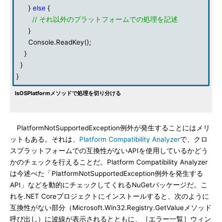
}
else
{
// それ以外のプラットフォームでの処理を記述
}
Console.ReadKey();
}
}
}
IsOSPlatformメソッドで処理を切り分ける
PlatformNotSupportedException例外が発生することにはメリ
ットもある。それは、
Platform Compatibility Analyzer
で、クロ
スプラットフォームでの互換性がないAPIを使用しているかどう
かのチェックを行えることだ。Platform Compatibility Analyzer
は今述べた「PlatformNotSupportedException例外を発生する
API」などを動的にチェックしてくれるNuGetパッケージだ。こ
れを.NET Coreプロジェクトにインストールすると、次のように
互換性がない部分（Microsoft.Win32.Registry.GetValueメソッド
呼び出し）に波線が表示されるとともに、［エラー一覧］ウィン