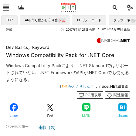
TOP
AIを作り動かし守り生かす
ロー/ノーコード
クラウドネイ
2018年4月18日 更新
連載
2017年11月21日 公開
Dev Basics／Keyword
Windows Compatibility Pack for .NET Core
Windows Compatibility Packにより、.NET Standardではサポー
トされていない、.NET FrameworkのAPIが.NET Coreでも使える
ようになる。
[
かわさきしんじ
，Insider.NET編集部]
PC用表示
関連情報
Share
Post
LINE
Hatena
連載目次