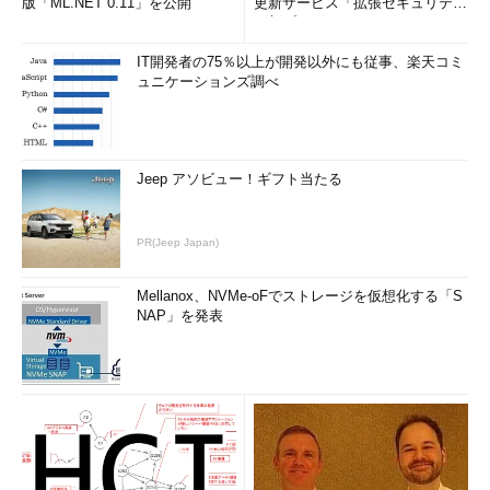
版「ML.NET 0.11」を公開
更新サービス「拡張セキュリティ
更新プログ...
IT開発者の75％以上が開発以外にも従事、楽天コミ
ュニケーションズ調べ
Jeep アソビュー！ギフト当たる
PR(Jeep Japan)
Mellanox、NVMe-oFでストレージを仮想化する「S
NAP」を発表