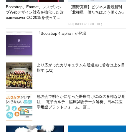
Bootstrap、Emmet、レスポンシ
【西野亮廣】ビジネス書最新刊
ブWebデザイン対応を強化したDr
『北極星 僕たちはどう働くか』
eamweaver CC 2015を使って
み...
PR(FINCHI on GOETHE)
「Bootstrap 4 alpha」が登場
より広がったカリキュラムを通過点に若者は上を目
指す (1/2)
勉強会で明らかになった医療向けOSSの多様な活用
法──電子カルテ、臨床試験データ解析、日本語医
学用語プラットフォーム、画...