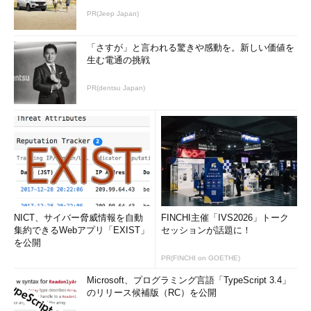
PR(Jeep Japan)
「さすが」と言われる驚きや感動を。新しい価値を
生む電通の挑戦
PR(dentsu Japan)
NICT、サイバー脅威情報を自動
FINCHI主催「IVS2026」トーク
集約できるWebアプリ「EXIST」
セッションが話題に！
を公開
PR(FINCHI on GOETHE)
Microsoft、プログラミング言語「TypeScript 3.4」
のリリース候補版（RC）を公開