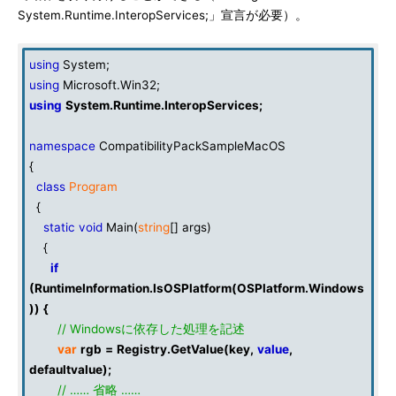
System.Runtime.InteropServices;」宣言が必要）。
using
System;
using
Microsoft.Win32;
using
System.Runtime.InteropServices
;
namespace
CompatibilityPackSampleMacOS
{
class
Program
{
static
void
Main(
string
[] args)
{
if
(
RuntimeInformation
.
IsOSPlatform
(
OSPlatform
.
Windows
))
{
// Windowsに依存した処理を記述
var
rgb
=
Registry
.
GetValue
(
key
,
value
,
defaultvalue
);
// …… 省略 ……