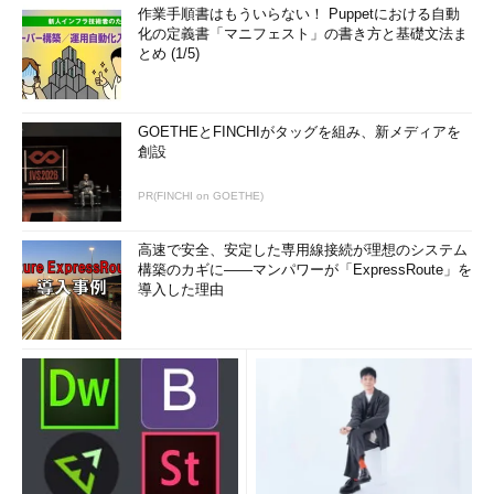
作業手順書はもういらない！ Puppetにおける自動
化の定義書「マニフェスト」の書き方と基礎文法ま
とめ (1/5)
GOETHEとFINCHIがタッグを組み、新メディアを
創設
PR(FINCHI on GOETHE)
高速で安全、安定した専用線接続が理想のシステム
構築のカギに――マンパワーが「ExpressRoute」を
導入した理由