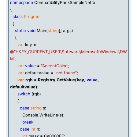
namespace
CompatibilityPackSampleNetfx
{
class
Program
{
static
void
Main(
string
[] args)
{
var
key =
@"HKEY_CURRENT_USER\Software\Microsoft\Windows\DW
M"
;
var
value
=
"AccentColor"
;
var
defaultvalue =
"not found"
;
var
rgb
=
Registry
.
GetValue
(
key
,
value
,
defaultvalue
);
switch
(rgb)
{
case
string
s:
Console.WriteLine(s);
break
;
case
int
n:
int
mask = 0x0000FF;