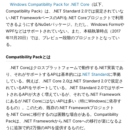
Windows Compatibility Pack for .NET Core
（以下、
Compatibility Pack）は、.NET Standard 2.0では規定されていな
い.NET FrameworkベースのAPIを.NET Coreプロジェクトで利用
できるようにするNuGetパッケージ。ただし、Windows Formsや
WPFなどはサポートされていない。また、本稿執筆時点（2017
年11月20日）では、プレビュー段階のプロジェクトとなってい
る。
Compatibility Packとは
.NET Coreはクロスプラットフォームで動作する.NET実装であ
り、それがサポートするAPIは基本的には
.NET Standard
に準拠
している。例えば、.NET Core 2.0は.NET Standard 2.0で規定さ
れているAPIをサポートしている。.NET Standard 2.0ではサポー
トされるAPIが大きく増えているが、それでも.NET Framework
にあるが.NET CoreにはないAPIは多い（特にWindowsに依存す
るもの）。このため、既存の.NET Frameworkプロジェクト
を.NET Coreに移行するのは困難な場合がある。Compatibility
Packは、.NET Frameworkから.NET Coreへの移行が楽になるよ
うに追加で約2万個のAPIを提供するものだ。