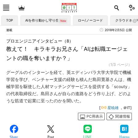
TOP
AIを作り動かし守り生かす
ロー/ノーコード
クラウドネイ
連載
2018年2月5日 公開
プロエンジニアインタビュー（8）
教えて！ キラキラお兄さん「AIは転職エージェ
ントの職を奪いますか？」
（1/3 ページ）
グーグルのインターンを経て、英エディンバラ大学大学院で機械
学習を学び、ベンチャー支援の経験も積んだ島田寛基さんは、機
械学習を駆使した人材マッチングサービスを提供する「scouty」
の代表取締役だ。島田さんが自らの進路をどう作り上げ、どのよ
うな筋道で起業に至ったのかを聞いた。
[
星暁雄
，＠IT]
PC用表示
関連情報
Share
Post
LINE
Hatena