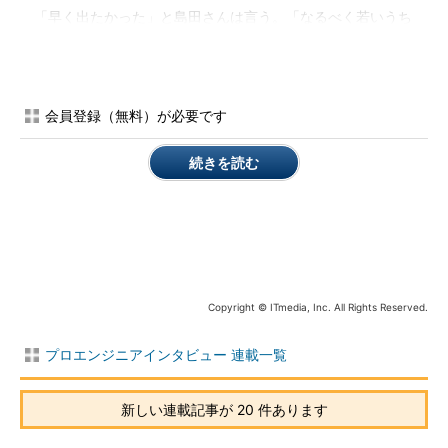
「早く出たかった」と島田さんは言う。「なるべく若いうち
に、時間を最大化、有効化したかった」。
大学を卒業する半年前には、エディンバラ大学大学院で機械学
習を学ぶことを決めていた。日本の大学の卒業から英国の大学院
会員登録（無料）が必要です
入学までは半年の空き時間が出るが、その間はベンチャーキャピ
タルのインキュベートファンドで働いた。当時の島田さんは未経
続きを読む
験の新卒だったが、「知り合いの紹介でランチを一緒にして、そ
こで『働きたい』と話したらOKになった」。
ここでは複数のスタートアップ企業を支援する立場で経験を積
んだ。「スタートアップ企業が抱えていた技術的な問題を解決す
る」ことが主な仕事だった。プロダクトの骨組みを島田さんが作
Copyright © ITmedia, Inc. All Rights Reserved.
ることもあった。投資委員会でプレゼンテーションするときのデ
モンストレーションを担当したこともあった。島田さんはこのと
プロエンジニアインタビュー 連載一覧
きの経験を「複数の会社の違いを横断的に見ることができた」と
振り返る。
新しい連載記事が 20 件あります
英エディンバラ大学での1年間の修士課程は「圧縮されている
感じ」だった。並行して起業の準備も進めていたから、ほとんど