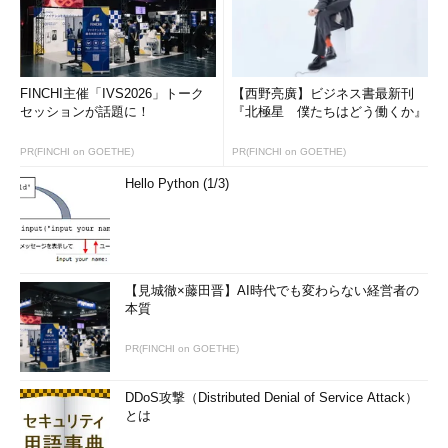
FINCHI主催「IVS2026」トーク
【西野亮廣】ビジネス書最新刊
セッションが話題に！
『北極星 僕たちはどう働くか』
PR(FINCHI on GOETHE)
PR(FINCHI on GOETHE)
Hello Python (1/3)
【見城徹×藤田晋】AI時代でも変わらない経営者の
本質
PR(FINCHI on GOETHE)
DDoS攻撃（Distributed Denial of Service Attack）
とは