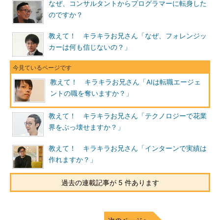
なぜ、コンサルタントからプログラマーに転身した
毎日が、勉強か仕事の日々だった。
のですか？
島田さんにとって良かったことの1つは、機械学習の理論を学
教えて！ キラキラお兄さん「なぜ、フォレンジッ
ぶだけでなく実践する経験を積めたことだ。例えば自然言語処理
カーは何も信じないの？」
の授業では「文体から著者を予測する」手法を実践する経験を積
んだ。大学院時代の経験は、scoutyのサービスを構築する上で良
いヒントになった。
教えて！ キラキラお兄さん「AIは転職エージェ
ントの職を奪いますか？」
一昔前の広告業界と一緒だ
教えて！ キラキラお兄さん「テクノロジーで花業
界をぶっ壊せますか？」
教えて！ キラキラお兄さん「インターンで実績は
作れますか？」
過去の連載記事が 5 件あります