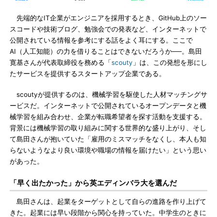
先端的なIT企業がエンジニアを採用するとき、GitHub上のソー
スコードや技術ブログ、勉強会での発表など、インターネットで
公開されている情報を参考にする話をよく耳にする。ここで
AI（人工知能）の力を借りることはできないだろうか──。島田
寛基さんが代表取締役を務める「
scouty
」は、この発想を形にし
たサービスを提供するスタートアップ企業である。
scoutyが提供するのは、機械学習を駆使した人材マッチングサ
ービスだ。インターネットで公開されているオープンデータと機
械学習を組み合わせ、企業が転職希望者を探す活動を支援する。
背景には機械学習の取り組みに関する世界的な盛り上がり、そし
て島田さんが抱いていた「雇用のミスマッチをなくし、本人も知
らないようなより良い環境や職場の情報を届けたい」という思い
があった。
「早く出たかった」から英エディンバラ大を選んだ
島田さんは、起業をターゲットとして自らの進路を作り上げて
きた。起業には早い段階から関心を持っていた。中学生のときに