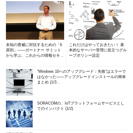
未知の脅威に対抗するための「6
これだけはやっておきたい！ 基
原則」――ガートナー サミット
本的なサーバー管理に役立つグル
から学ぶ、これからの情報セキュ
ープポリシー設定
リティ対策
“Windows 10へのアップグレード：失敗”はエラーで
はなかった――アップグレードインストールの簡単
まとめ (1/3...
SORACOMの、IoTプラットフォームサービスとし
てのインパクト (1/2)