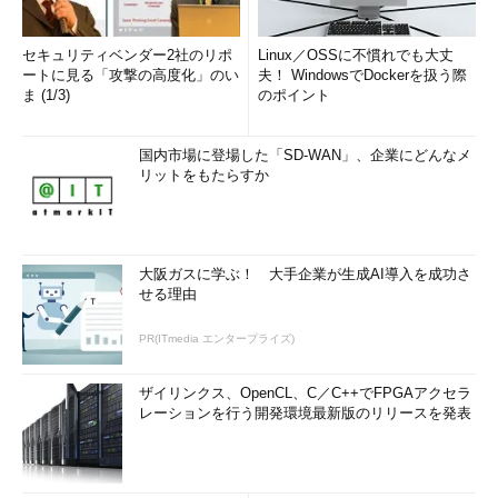
セキュリティベンダー2社のリポ
Linux／OSSに不慣れでも大丈
ートに見る「攻撃の高度化」のい
夫！ WindowsでDockerを扱う際
ま (1/3)
のポイント
国内市場に登場した「SD-WAN」、企業にどんなメ
リットをもたらすか
大阪ガスに学ぶ！ 大手企業が生成AI導入を成功さ
せる理由
PR(ITmedia エンタープライズ)
ザイリンクス、OpenCL、C／C++でFPGAアクセラ
レーションを行う開発環境最新版のリリースを発表