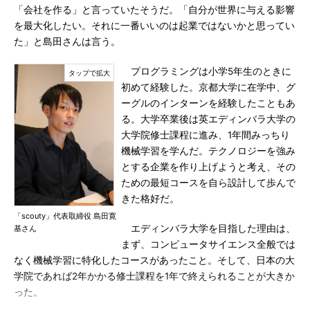
「会社を作る」と言っていたそうだ。「自分が世界に与える影響
を最大化したい。それに一番いいのは起業ではないかと思ってい
た」と島田さんは言う。
プログラミングは小学5年生のときに
初めて経験した。京都大学に在学中、グ
ーグルのインターンを経験したこともあ
る。大学卒業後は英エディンバラ大学の
大学院修士課程に進み、1年間みっちり
機械学習を学んだ。テクノロジーを強み
とする企業を作り上げようと考え、その
ための最短コースを自ら設計して歩んで
きた格好だ。
「scouty」代表取締役 島田寛
エディンバラ大学を目指した理由は、
基さん
まず、コンピュータサイエンス全般では
なく機械学習に特化したコースがあったこと。そして、日本の大
学院であれば2年かかる修士課程を1年で終えられることが大きか
った。