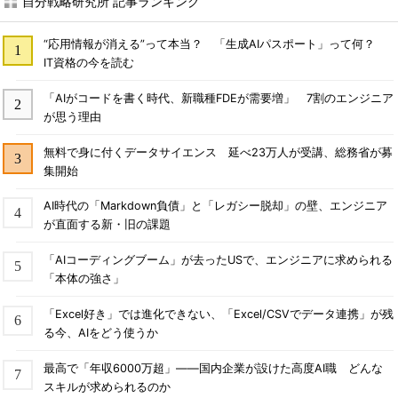
自分戦略研究所 記事ランキング
“応用情報が消える”って本当？ 「生成AIパスポート」って何？
IT資格の今を読む
「AIがコードを書く時代、新職種FDEが需要増」 7割のエンジニア
が思う理由
無料で身に付くデータサイエンス 延べ23万人が受講、総務省が募
集開始
AI時代の「Markdown負債」と「レガシー脱却」の壁、エンジニア
が直面する新・旧の課題
「AIコーディングブーム」が去ったUSで、エンジニアに求められる
「本体の強さ」
「Excel好き」では進化できない、「Excel/CSVでデータ連携」が残
る今、AIをどう使うか
最高で「年収6000万超」――国内企業が設けた高度AI職 どんな
スキルが求められるのか