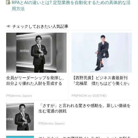
RPAとAIの違いとは? 定型業務を自動化するための具体的な活
しかし、プラットフォームとして提供されていないアクセス制
用方法
御の仕組みを、企業向けアプリケーションのセキュリティ要件を
満たすレベルで一から実装することは、容易ではありません。
チェックしておきたい人気記事
コンセンサスアルゴリズム
コンセンサスアルゴリズムについて考えてみましょう。
Ethereumの「
Proof of Work
」は、パブリック型では効果がある
ものの、企業向けスマートコントラクトの場合は、別のアルゴリ
ズムが必要になります。例えば、より軽量でパフォーマンスの良
いアルゴリズムや、合意形成にアプリケーション固有の要件を反
全員がリーダーシップを発揮し、
【西野亮廣】ビジネス書最新刊
映させたアルゴリズムが必要になるでしょう。ただし、独自のア
自分より優れた人財を育成する
『北極星 僕たちはどう働くか』
ルゴリズムを採用するには、Ethereumをフォークして個別に実
装しなくてはなりません。
PR(dentsu Japan)
PR(FINCHI on GOETHE)
「さすが」と言われる驚きや感動を。新しい価値を
運用
生む電通の挑戦
企業向けスマートコントラクトでは、運用面での考慮が必要で
PR(dentsu Japan)
す。Ethereumのコントラクトコードはネットワークにデプロイ
されると「変更できないもの」となりますし、コントラクト上で