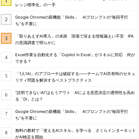
レッジ標準化」の一手
Google Chromeの新機能「Skills」 AIプロンプトの“毎回手打
ち”を不要に
「取りあえずAI導入」の末路 現場で深まる情報漏えい不安 IPA
の意識調査で明らかに
Excel作業を自動化する「Copilot in Excel」がスキルに対応 何が
できる？
「1人1AI」のアプローチは破綻する――チームでAI共有時のセキュ
リティ問題を解決するベストプラクティス
“説明できないAI”はもうアウト AIによる意思決定の透明性を高め
る「DI」とは？
Google Chromeの新機能「Skills」 AIプロンプトの“毎回手打
ち”を不要に
無料の教材で「使えるAIスキル」を学べる さくらインターネット
がAI検定を開始