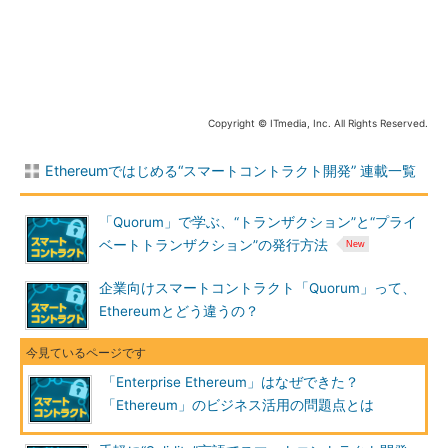
では、スマートコントラクトにおける
入館管理
とは何でしょう
か。これは、ネットワークに参加する「ノードのメンバー管理」
といえます。つまり、企業向けスマートコントラクトは、メンバ
ー管理されたノードが実行されるコントラクトであり、プラット
Copyright © ITmedia, Inc. All Rights Reserved.
フォームにはメンバー管理の機能が必要だといえます。
Ethereumではじめる“スマートコントラクト開発” 連載一覧
Ethereumはメンバー管理機能を実装しておらず、ネットワー
クに誰でもノードとして自由に参加可能なプラットフォームで
す。あるノードがネットワークに参加すると、ピアノードとして
「Quorum」で学ぶ、“トランザクション”と“プライ
ネットワーク内の1つの主体として機能し、他ノードからも認識
ベートトランザクション”の発行方法
されます。そのため、信頼できる参加者のノードで構築する「プ
企業向けスマートコントラクト「Quorum」って、
ライベート型／コンソーシアム型」では、「部外者」のノード参
Ethereumとどう違うの？
加を制限できます。
アクセス制御
「Enterprise Ethereum」はなぜできた？
同じく、本連載1回目の記事に以下の記述があります。
「Ethereum」のビジネス活用の問題点とは