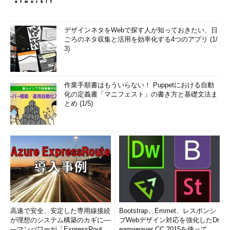
デザインネタをWebで探す人が知っておきたい、日
ごろのネタ収集と活用を効率化する4つのアプリ (1/
3)
作業手順書はもういらない！ Puppetにおける自動
化の定義書「マニフェスト」の書き方と基礎文法ま
とめ (1/5)
高速で安全、安定した専用線接続
Bootstrap、Emmet、レスポンシ
が理想のシステム構築のカギに―
ブWebデザイン対応を強化したDr
―マンパワーが「ExpressRout
eamweaver CC 2015を使って