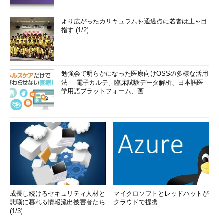
より広がったカリキュラムを通過点に若者は上を目
指す (1/2)
勉強会で明らかになった医療向けOSSの多様な活用
法──電子カルテ、臨床試験データ解析、日本語医
学用語プラットフォーム、画...
成長し続けるセキュリティ人材と
マイクロソフトとレッドハットが
悲嘆に暮れる情報流出被害者たち
クラウドで提携
(1/3)