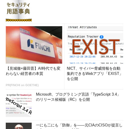
【見城徹×藤田晋】AI時代でも変
NICT、サイバー脅威情報を自動
わらない経営者の本質
集約できるWebアプリ「EXIST」
を公開
PR(FINCHI on GOETHE)
Microsoft、プログラミング言語「TypeScript 3.4」
のリリース候補版（RC）を公開
一にも二にも「防御」を――元CIAのCISOが提言し