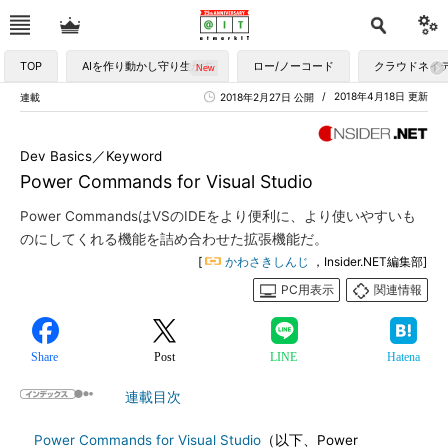
TOP
AIを作り動かし守り生かす
ロー/ノーコード
クラウドネイ
2018年4月18日 更新
連載
2018年2月27日 公開
Dev Basics／Keyword
Power Commands for Visual Studio
Power CommandsはVSのIDEをより便利に、より使いやすいも
のにしてくれる機能を詰め合わせた拡張機能だ。
[
かわさきしんじ
，Insider.NET編集部]
PC用表示
関連情報
Share
Post
LINE
Hatena
連載目次
Power Commands for Visual Studio
（以下、Power