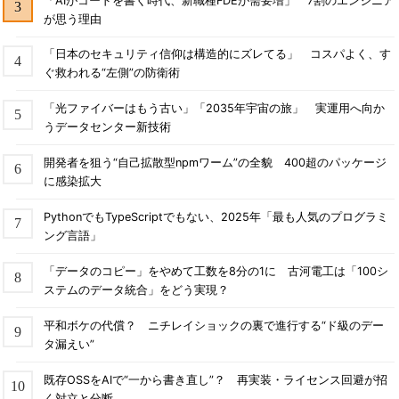
「AIがコードを書く時代、新職種FDEが需要増」 7割のエンジニア
が思う理由
「日本のセキュリティ信仰は構造的にズレてる」 コスパよく、す
ぐ救われる“左側”の防衛術
「光ファイバーはもう古い」「2035年宇宙の旅」 実運用へ向か
うデータセンター新技術
開発者を狙う“自己拡散型npmワーム”の全貌 400超のパッケージ
に感染拡大
PythonでもTypeScriptでもない、2025年「最も人気のプログラミ
ング言語」
「データのコピー」をやめて工数を8分の1に 古河電工は「100シ
ステムのデータ統合」をどう実現？
平和ボケの代償？ ニチレイショックの裏で進行する“ド級のデー
タ漏えい”
既存OSSをAIで“一から書き直し”？ 再実装・ライセンス回避が招
く対立と分断