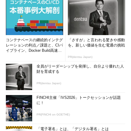
コンテナベースの継続的インテグ
「さすが」と言われる驚きや感動
レーションの利点／課題と、CIパ
を。新しい価値を生む電通の挑戦
イプライン、Docker Build高速化
のコツ (1/2...
PR(dentsu Japan)
全員がリーダーシップを発揮し、自分より優れた人
財を育成する
PR(dentsu Japan)
FINCHI主催「IVS2026」トークセッションが話題
に！
PR(FINCHI on GOETHE)
「電子署名」とは、「デジタル署名」とは