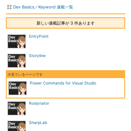
Dev Basics／Keyword 連載一覧
新しい連載記事が 3 件あります
EntryPoint
Storyline
Power Commands for Visual Studio
Roslynator
SharpLab