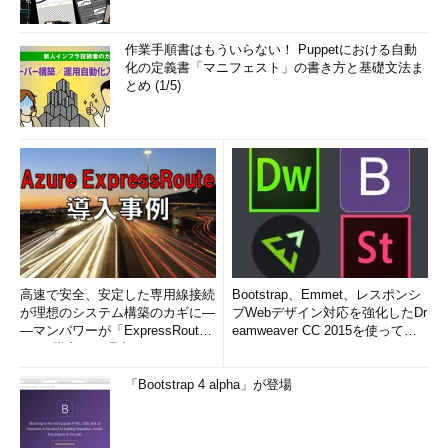
作業手順書はもういらない！ Puppetにおける自動
化の定義書「マニフェスト」の書き方と基礎文法ま
とめ (1/5)
高速で安全、安定した専用線接続
Bootstrap、Emmet、レスポンシ
が理想のシステム構築のカギに―
ブWebデザイン対応を強化したDr
―マンパワーが「ExpressRout
eamweaver CC 2015を使って
e」を導入した理由
み...
「Bootstrap 4 alpha」が登場