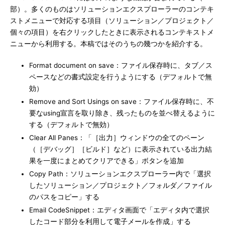
部）。多くのものはソリューションエクスプローラーのコンテキ
ストメニューで対応する項目（ソリューション／プロジェクト／
個々の項目）を右クリックしたときに表示されるコンテキストメ
ニューから利用する。本稿ではそのうちの幾つかを紹介する。
Format document on save：ファイル保存時に、タブ／ス
ペースなどの書式設定を行うようにする（デフォルトで無
効）
Remove and Sort Usings on save：ファイル保存時に、不
要なusing宣言を取り除き、残ったものを並べ替えるように
する（デフォルトで無効）
Clear All Panes：「［出力］ウィンドウの全てのペーン
（［デバッグ］［ビルド］など）に表示されている出力結
果を一度にまとめてクリアできる」ボタンを追加
Copy Path：ソリューションエクスプローラー内で「選択
したソリューション／プロジェクト／フォルダ／ファイル
のパスをコピー」する
Email CodeSnippet：エディタ画面で「エディタ内で選択
したコード部分を利用して電子メールを作成」する