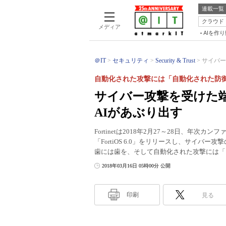
連載一覧
クラウド
メディア
AIを作
＠IT
セキュリティ
Security & Trust
サイバー
自動化された攻撃には「自動化された防
サイバー攻撃を受けた
AIがあぶり出す
Fortinetは2018年2月27～28日、年次カン
「FortiOS 6.0」をリリースし、サイ
歯には歯を、そして自動化された攻撃には「
2018年03月16日 05時00分 公開
印刷
見る