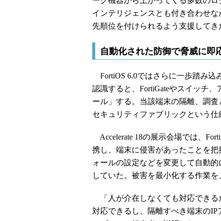
ーク機器から上がってくる多数のロ
インテリジェンスとも付き合わせな
先順位を付けられるよう支援してき
自動化された防御で脅威に即
FortiOS 6.0ではさらに一歩
認識すると、FortiGateやスイ
ール」する。当該端末の隔離、調査
セキュリティファブリックという仕
Accelerate 18の展示会場では、Fort
携し、端末に侵害があったことを把握する
ォールの設定などを変更して自動的
していた。被害を最小化する作業を
「人が介在しなくても対応できる
対応できるし、隔離すべき端末のI