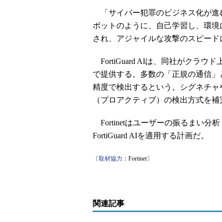
「サイバー犯罪のビジネス化が進む
ボットのように、自己学習し、環境
され、アジャイルな攻撃のスピードに
FortiGuard AIは、同社が
で提供する。多数の「正規の通信」
精度で検出するという。シグネチャやIoC（I
（プロアクティブ）の検出方式を補
Fortinetはユーザーの振るまい分析（UEBA：
FortiGuard AIを適用する計画だ。
〔
取材協力
：Fortinet〕
関連記事