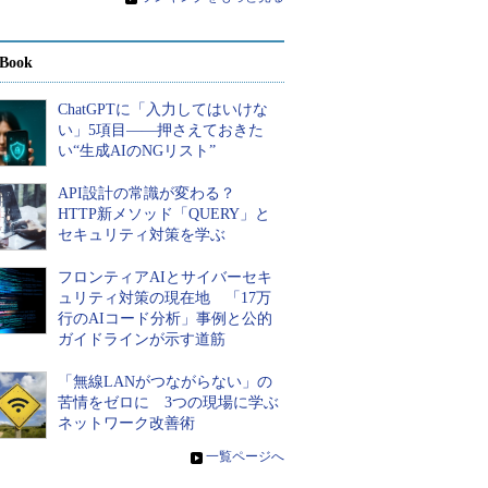
Book
ChatGPTに「入力してはいけな
い」5項目――押さえておきた
い“生成AIのNGリスト”
API設計の常識が変わる？
HTTP新メソッド「QUERY」と
セキュリティ対策を学ぶ
フロンティアAIとサイバーセキ
ュリティ対策の現在地 「17万
行のAIコード分析」事例と公的
ガイドラインが示す道筋
「無線LANがつながらない」の
苦情をゼロに 3つの現場に学ぶ
ネットワーク改善術
»
一覧ページへ