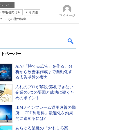
ペーパー
・中級者向けAI
その他
マイページ
ws
その他の特集
イトペーパー
AIで「勝てる広告」を作る、分
析から改善案作成まで自動化す
る広告基盤の実力
入札のプロが解説:落札できない
k
企業の5つの要因と成功に導くた
めのポイント
IBMメインフレーム運用改善の勘
所 「CPU利用料」最適化を効果
的に進めるには?
あらゆる業種の「おもしろ案