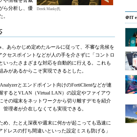
グや情報を脅威
がら分析し、優
Derek Manky氏
た。
＠IT e
応
踏み込み、あらかじめ定めたルールに従って、不審な兆候を
ッチ、アクセスポイントなどが人の手を介さずに「コントロ
といったさまざまな対応を自動的に行える。これも
組みがあるからこそ実現できるとした。
iAnalyzerとエンドポイント向けのFortiClientなどが連
とVLAN（Virtual LAN）の設定やファイアウ
にその端末をネットワークから切り離すデモを紹介
、管理者が介在しなくても実現できる。
ため、たとえ深夜や週末に何かが起こっても迅速に
Pアドレスの打ち間違いといった設定ミスも防げる」