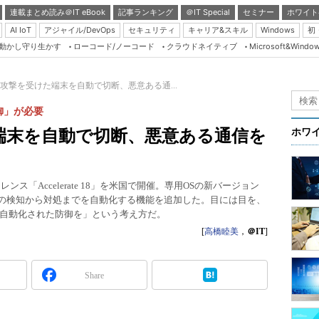
連載まとめ読み＠IT eBook
記事ランキング
＠IT Special
セミナー
ホワイト
AI IoT
アジャイル/DevOps
セキュリティ
キャリア&スキル
Windows
初
り動かし守り生かす
ローコード/ノーコード
クラウドネイティブ
Microsoft&Windo
Server & Storage
HTML5 + UX
攻撃を受けた端末を自動で切断、悪意ある通...
Smart & Social
御」が必要
Coding Edge
端末を自動で切断、悪意ある通信を
ホワ
Java Agile
Database Expert
ファレンス「Accelerate 18」を米国で開催。専用OSの新バージョン
Linux ＆ OSS
バー攻撃の検知から対処までを自動化する機能を追加した。目には目を、
自動化された防御を」という考え方だ。
Master of IP Networ
[
高橋睦美
，
＠IT
]
Security & Trust
Test & Tools
Share
Insider.NET
ブログ