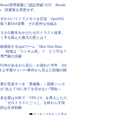
Mware管理基盤に“認証突破”の穴 Broadc
om「回避策を用意せず」
ずか11バイトでメモリを圧迫 OpenSSL
を狙う新DoS攻撃、その意外な仕組み
トヨタの数年をかけたゼロトラスト改革、
行く手を阻んだ最大の壁とは？
鎖感染するnpmワーム「Mini Shai-Hulu
d」 特徴は「ランサム性」？ どう守る？
専門家の見解
EDRがあるから安心」が崩れた半年 202
6年上半期サイバー事件から見えた防御の限
界
企業が見直すべき「脅威像」～国家ハッカ
が“あえてAIに全てを任せない”理由～
本企業は10年で「VPN 2.0」を導入しただ
け 「ゼロトラストごっこ」を終わらす現
実的な生存戦略
»
ランキングをもっと見る