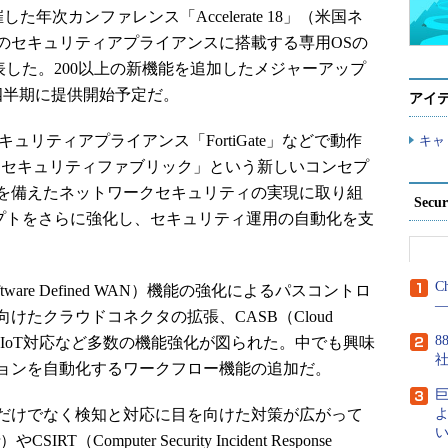
開催した年次カンファレンス「Accelerate 18」（米国ネ
のセキュリティアプライアンスに搭載する専用OSの
」を発表した。200以上の新機能を追加したメジャーアップ
1四半期に提供開始予定だ。
アイ
キュリティアプライアンス「FortiGate」などで動作
キャ
15年に「セキュリティファブリック」という新しいコンセプ
を備えたネットワークセキュリティの実現に取り組
Secu
のコンセプトをさらに強化し、セキュリティ運用の自動化を支
C
are Defined WAN）機能の強化によるパスコントロ
―
たクラウドコネクタの拡張、CASB（Cloud
8
）機能の拡大、IoT対応など多数の機能強化が図られた。中でも興味
ョンを自動化するワークフロー機能の追加だ。
だけでなく検知と対応に目を向けた対策が広がって
よ
い
やCSIRT（Computer Security Incident Response