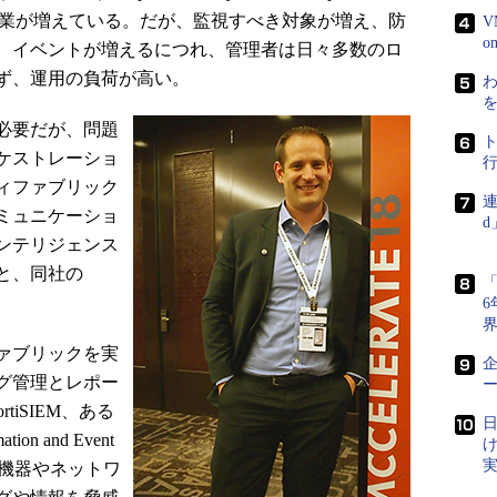
企業が増えている。だが、監視すべき対象が増え、防
V
、イベントが増えるにつれ、管理者は日々多数のロ
ず、運用の負荷が高い。
わ
必要だが、問題
ケストレーショ
ィファブリック
連
ミュニケーショ
ンテリジェンス
と、同社の
「
ァブリックを実
グ管理とレポー
ー
rtiSIEM、ある
日
on and Event
ティ機器やネットワ