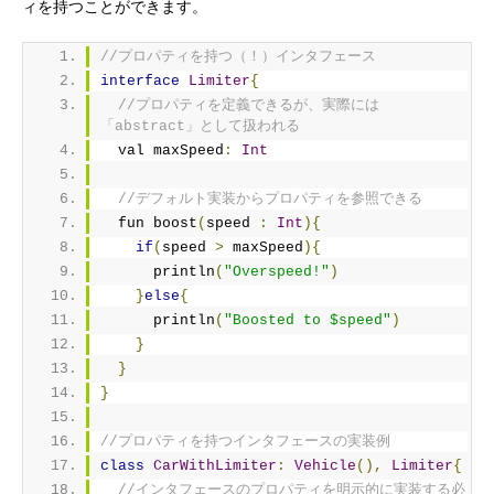
ィを持つことができます。
//プロパティを持つ（！）インタフェース
interface
Limiter
{
//プロパティを定義できるが、実際には
「abstract」として扱われる
  val maxSpeed
:
Int
//デフォルト実装からプロパティを参照できる
  fun boost
(
speed 
:
Int
){
if
(
speed 
>
 maxSpeed
){
      println
(
"Overspeed!"
)
}
else
{
      println
(
"Boosted to $speed"
)
}
}
}
//プロパティを持つインタフェースの実装例
class
CarWithLimiter
:
Vehicle
(),
Limiter
{
//インタフェースのプロパティを明示的に実装する必