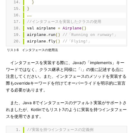
}
}
……
//インタフェースを実装したクラスの使用
val airplane 
=
Airplane
()
airplane
.
run
()
//「Running on runway!」
airplane
.
fly
()
//「Flying!」
リスト6 インタフェースの使用法
インタフェースを実装する際に、Javaの「implements」キー
ワードではなく、クラス継承と同様に「:」の後に記述する点に
注意してください。また、インタフェースのメソッドを実装する
際もoverrideキーワードを付けてオーバーライドを明示的に宣言
する必要があります。
また、Java 8でインタフェースのデフォルト実装がサポートさ
れましたが、Kotlinでもリスト7のように実装を持つインタフェー
スを使用できます。
//実装を持つインタフェースの定義例