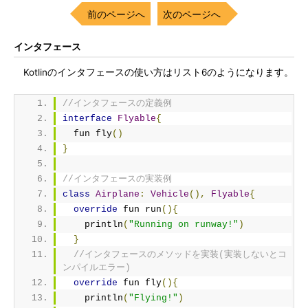
前のページへ
次のページへ
インタフェース
Kotlinのインタフェースの使い方はリスト6のようになります。
//インタフェースの定義例
interface
Flyable
{
  fun fly
()
}
//インタフェースの実装例
class
Airplane
:
Vehicle
(),
Flyable
{
override
 fun run
(){
    println
(
"Running on runway!"
)
}
//インタフェースのメソッドを実装(実装しないとコ
ンパイルエラー)
override
 fun fly
(){
    println
(
"Flying!"
)