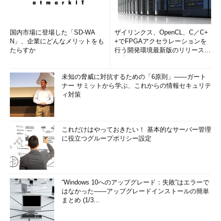
国内市場に登場した「SD-WA
ザイリンクス、OpenCL、C／C+
N」、企業にどんなメリットをも
+でFPGAアクセラレーションを
たらすか
行う開発環境最新版のリリースを
発表
未知の脅威に対抗するための「6原則」――ガート
ナー サミットから学ぶ、これからの情報セキュリテ
ィ対策
これだけはやっておきたい！ 基本的なサーバー管理
に役立つグループポリシー設定
“Windows 10へのアップグレード：失敗”はエラーで
はなかった――アップグレードインストールの簡単
まとめ (1/3...