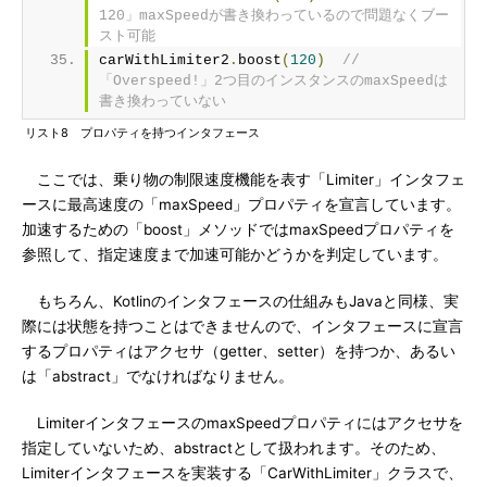
120」maxSpeedが書き換わっているので問題なくブー
スト可能
carWithLimiter2
.
boost
(
120
)
//
「Overspeed!」2つ目のインスタンスのmaxSpeedは
書き換わっていない
リスト8 プロパティを持つインタフェース
ここでは、乗り物の制限速度機能を表す「Limiter」インタフェ
ースに最高速度の「maxSpeed」プロパティを宣言しています。
加速するための「boost」メソッドではmaxSpeedプロパティを
参照して、指定速度まで加速可能かどうかを判定しています。
もちろん、Kotlinのインタフェースの仕組みもJavaと同様、実
際には状態を持つことはできませんので、インタフェースに宣言
するプロパティはアクセサ（getter、setter）を持つか、あるい
は「abstract」でなければなりません。
LimiterインタフェースのmaxSpeedプロパティにはアクセサを
指定していないため、abstractとして扱われます。そのため、
Limiterインタフェースを実装する「CarWithLimiter」クラスで、