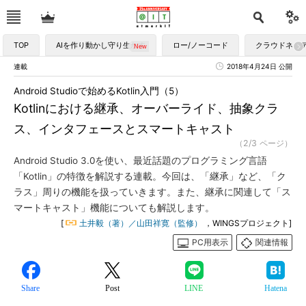
TOP
AIを作り動かし守り生かす
ロー/ノーコード
クラウドネイ
連載
2018年4月24日 公開
Android Studioで始めるKotlin入門（5）
Kotlinにおける継承、オーバーライド、抽象クラ
ス、インタフェースとスマートキャスト
（2/3 ページ）
Android Studio 3.0を使い、最近話題のプログラミング言語
「Kotlin」の特徴を解説する連載。今回は、「継承」など、「ク
ラス」周りの機能を扱っていきます。また、継承に関連して「ス
マートキャスト」機能についても解説します。
[
土井毅（著）／山田祥寛（監修）
，WINGSプロジェクト]
PC用表示
関連情報
Share
Post
LINE
Hatena