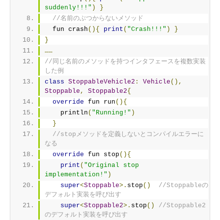
suddenly!!!"
)
}
//名前のぶつからないメソッド
  fun crash
(){
print
(
"Crash!!!"
)
}
}
……
//同じ名前のメソッドを持つインタフェースを複数実装
した例
class
StoppableVehicle2
:
Vehicle
(),
Stoppable
,
Stoppable2
{
override
 fun run
(){
    println
(
"Running!"
)
}
//stopメソッドを定義しないとコンパイルエラーに
なる
override
 fun stop
(){
print
(
"Original stop 
implementation!"
)
super
<
Stoppable
>.
stop
()
//Stoppableの
デフォルト実装を呼び出す
super
<
Stoppable2
>.
stop
()
//Stoppable2
のデフォルト実装を呼び出す