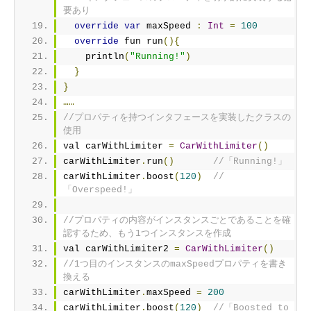
要あり
override
var
 maxSpeed 
:
Int
=
100
override
 fun run
(){
    println
(
"Running!"
)
}
}
……
//プロパティを持つインタフェースを実装したクラスの
使用
val carWithLimiter 
=
CarWithLimiter
()
carWithLimiter
.
run
()
//「Running!」
carWithLimiter
.
boost
(
120
)
//
「Overspeed!」
//プロパティの内容がインスタンスごとであることを確
認するため、もう1つインスタンスを作成
val carWithLimiter2 
=
CarWithLimiter
()
//1つ目のインスタンスのmaxSpeedプロパティを書き
換える
carWithLimiter
.
maxSpeed 
=
200
carWithLimiter
.
boost
(
120
)
//「Boosted to 