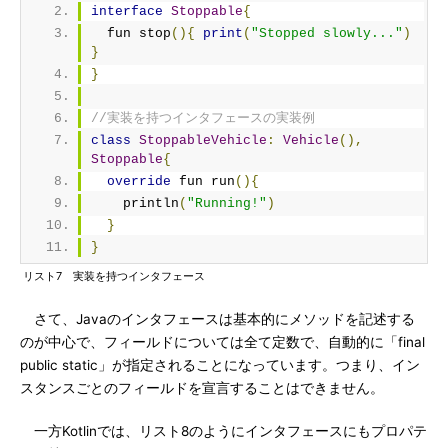
interface
Stoppable
{
  fun stop
(){
print
(
"Stopped slowly..."
)
}
}
//実装を持つインタフェースの実装例
class
StoppableVehicle
:
Vehicle
(),
Stoppable
{
override
 fun run
(){
    println
(
"Running!"
)
}
}
リスト7 実装を持つインタフェース
さて、Javaのインタフェースは基本的にメソッドを記述する
のが中心で、フィールドについては全て定数で、自動的に「final
public static」が指定されることになっています。つまり、イン
スタンスごとのフィールドを宣言することはできません。
一方Kotlinでは、リスト8のようにインタフェースにもプロパテ