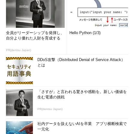
全員がリーダーシップを発揮し、
Hello Python (1/3)
自分より優れた人財を育成する
PR(dentsu Japan)
DDoS攻撃（Distributed Denial of Service Attack）
とは
「さすが」と言われる驚きや感動を。新しい価値を
生む電通の挑戦
PR(dentsu Japan)
社内データを扱えないAIを卒業 アプリ横断検索で
一元化