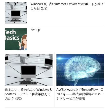
Windows 8、古いInternet Explorerのサポートが終了
した日 (1/2)
NoSQL
進まない、終わらないWindows U
AWS／Azure上でTensorFlow、C
pdateのトラブルに解決策はある
NTKを――機械学習環境のマネー
のか？ (1/2)
ジドサービスが登場