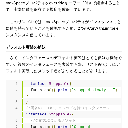
maxSpeedプロパティをoverrideキーワード付きで継承すること
で、実際に値を保存する場所を確保しています。
このサンプルでは、maxSpeedプロパティがインスタンスごと
に値を持っていることを確認するため、2つのCarWithLimiterイ
ンスタンスを使っています。
デフォルト実装の解決
さて、インタフェースのデフォルト実装はとても便利な機能で
すが、複数のインタフェースを実装する際、リスト9のようにデ
フォルト実装したメソッド名がぶつかることがあります。
interface
Stoppable
{
  fun stop
(){
print
(
"Stopped slowly..."
)
}
}
//同名の「stop」メソッドを持つインタフェース
interface
Stoppable2
{
//名前のぶつかるメソッド
  fun stop
(){
print
(
"Stopped 