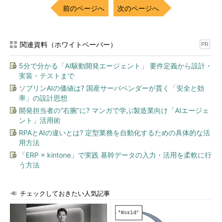
前のページへ
次のページへ
関連資料（ホワイトペーパー）
PR
5分で分かる「AI駆動開発エージェント」 要件定義から設計・
実装・テストまで
ソブリンAIの価値は? 国産サーバベンダーが貫く「安全と効
率」の設計思想
開発担当者の“右腕”に? マンガで学ぶ製造業向け「AIエージェ
ント」活用術
RPAとAIの違いとは? 定型業務を自動化するための具体的な活
用方法
「ERP × kintone」で実践 基幹データの入力・活用を柔軟に行
う方法
チェックしておきたい人気記事