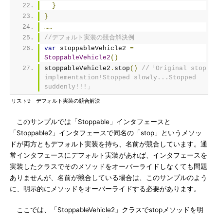
}
}
……
//デフォルト実装の競合解決例
var
 stoppableVehicle2 
=
StoppableVehicle2
()
stoppableVehicle2
.
stop
()
//「Original stop 
implementation!Stopped slowly...Stopped 
suddenly!!!」
リスト9 デフォルト実装の競合解決
このサンプルでは「Stoppable」インタフェースと
「Stoppable2」インタフェースで同名の「stop」というメソッ
ドが両方ともデフォルト実装を持ち、名前が競合しています。通
常インタフェースにデフォルト実装があれば、インタフェースを
実装したクラスでそのメソッドをオーバーライドしなくても問題
ありませんが、名前が競合している場合は、このサンプルのよう
に、明示的にメソッドをオーバーライドする必要があります。
ここでは、「StoppableVehicle2」クラスでstopメソッドを明