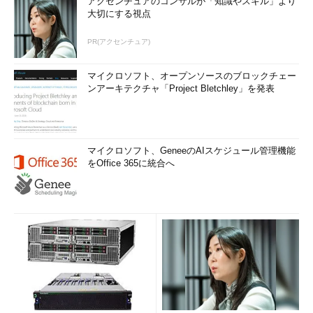
アクセンチュアのコンサルが「知識やスキル」より
バックアップから復元する
大切にする視点
バックアップからの復元はxfsrestoreコマンドで行います（
画
PR(アクセンチュア)
面4
）。増分バックアップを復元する場合は「-r」オプションを
付けて、レベル0から順に復元します。詳細は第204回で扱いま
マイクロソフト、オープンソースのブロックチェー
す。
ンアーキテクチャ「Project Bletchley」を発表
マイクロソフト、GeneeのAIスケジュール管理機能
をOffice 365に統合へ
画面4 バックアップからリストアしたところ
青字のxfsre
storehousekeepingdirは、リストアの状態を管理するディ
レクトリで-rオプション指定時に作成される。