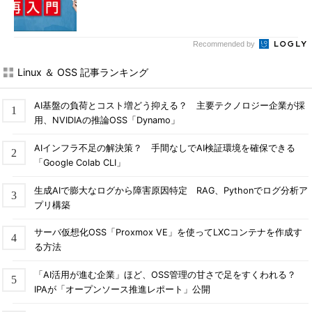
Recommended by
Linux ＆ OSS 記事ランキング
AI基盤の負荷とコスト増どう抑える？ 主要テクノロジー企業が採
用、NVIDIAの推論OSS「Dynamo」
AIインフラ不足の解決策？ 手間なしでAI検証環境を確保できる
「Google Colab CLI」
生成AIで膨大なログから障害原因特定 RAG、Pythonでログ分析ア
プリ構築
サーバ仮想化OSS「Proxmox VE」を使ってLXCコンテナを作成す
る方法
「AI活用が進む企業」ほど、OSS管理の甘さで足をすくわれる？
IPAが「オープンソース推進レポート」公開