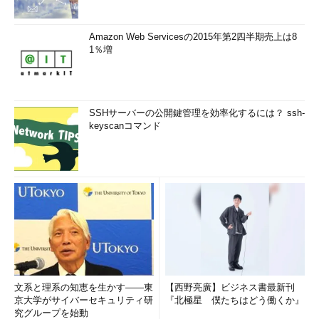
（/dev/sda1をダンプして/backup/sda1.dumpに保存、標準出
Amazon Web Servicesの2015年第2四半期売上は8
力へ出力するためラベルを使用しない）
1％増
xfsdump - /dev/sda1 | gzip > /backup/sda1.dump.gz
（/dev/sda1のダンプをgzipコマンドで圧縮し
SSHサーバーの公開鍵管理を効率化するには？ ssh-
て/backup/sda1.dump.gzに保存、標準出力へ出力するためラ
keyscanコマンド
ベルを使用しない）（
画面2
）
文系と理系の知恵を生かす――東
【西野亮廣】ビジネス書最新刊
京大学がサイバーセキュリティ研
『北極星 僕たちはどう働くか』
究グループを始動