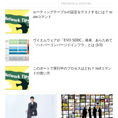
PR(FINCHI on GOETHE)
ルーティングテーブルの設定をテストするには？ ro
画面1 /dataを/backup/data.dumpにバックアップしたと
uteコマンド
ころ
処理実行前に2種類のラベルを入力した。
ヴイエムウェアが「EVO SDDC」発表、あらためて
「ハイパーコンバージドインフラ」とは (1/2)
このポートで実行中のプロセスはどれ？ lsofコマン
ドの使い方
画面2 gzipコマンドで圧縮しながらバックアップを取った
ところ
目次に戻る
増分バックアップを行う