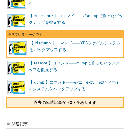
る
-e
拡張属性で「no dump」が指定されているファイル（※2）を除外する
-z サ
バックアップに含めるファイルの最大サイズ（KB単位）を指定
【 xfsrestore 】コマンド――xfsdumpで作ったバッ
イズ
クアップを復元する
-A
拡張属性はバックアップしない
-D
増分バックアップ時、変更されていないディレクトリはスキップする
【 xfsdump 】コマンド――XFSファイルシステム
-I
バックアップを実行せず、過去に実行したxfsdumpの実行結果を表示す
をバックアップする
る（※3）
-J
バックアップの記録（/var/lib/xfsdump/inventory/に保存）を更新しな
【 restore 】コマンド――dumpで作ったバックア
い
ップを復元する
-R
前回中断した所から再開する
-O フ
xfsdumpのオプションをファイルから読み込む
【 dump 】コマンド――ext2、ext3、ext4ファイ
ァイ
ルシステムをバックアップする
ル
-v モ
経過表示の詳しさを「0～4」または「silent」「verbose」「trace」
過去の連載記事が 200 件あります
ード
「debug」「nitty」のいずれかで指定する（※4）。
※2 ファイルの属性を変更するchattr
関連記事
コマンドを利用し、「chattr +d ファ