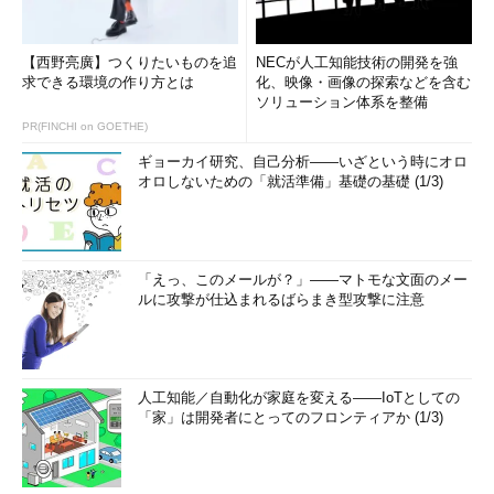
xfsdumpコマンドは、dumpコマンド（
第201回
）同様、「増分
バックアップ（インクリメンタルバックアップ）」にも対応して
【西野亮廣】つくりたいものを追
NECが人工知能技術の開発を強
います。
求できる環境の作り方とは
化、映像・画像の探索などを含む
ソリューション体系を整備
増分バックアップとは、前回実行したバックアップに対し、変
PR(FINCHI on GOETHE)
更があった分だけを今回バックアップするという処理です
ギョーカイ研究、自己分析――いざという時にオロ
（※5）。
オロしないための「就活準備」基礎の基礎 (1/3)
※5 増分バックアップに対し、常に全
体のバックアップから変化した分をバ
ックアップする方法を差分バックアッ
「えっ、このメールが？」――マトモな文面のメー
ルに攻撃が仕込まれるばらまき型攻撃に注意
プと呼ぶ。
xfsdumpの増分バックアップでは、どの版に対するバックアッ
プを取るのかを指定するために「レベル」を使います。まず、初
人工知能／自動化が家庭を変える――IoTとしての
回はレベル0（デフォルト）で全体をバックアップし、次からは
「家」は開発者にとってのフロンティアか (1/3)
追加、変更があったファイルだけを増分バックアップします。
増分バックアップで指定できるレベルは1～9です。例えば、レ