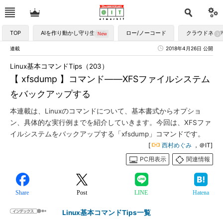
TOP
AIを作り動かし守り生かす
ロー/ノーコード
クラウドネイ
連載
2018年4月26日 公開
Linux基本コマンドTips（203）
【 xfsdump 】コマンド――XFSファイルシステム
をバックアップする
本連載は、Linuxのコマンドについて、基本書式からオプショ
ン、具体的な実行例までを紹介していきます。今回は、XFSファ
イルシステムをバックアップする「xfsdump」コマンドです。
[
西村めぐみ
，＠IT]
PC用表示
関連情報
Share
Post
LINE
Hatena
Linux基本コマンドTips一覧