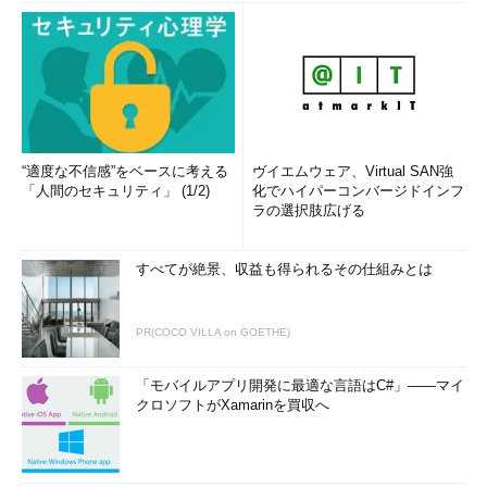
ベル5を指定した場合、作成先の中から5よりも小さい最大のレベ
ルをxfsdumpコマンドが探し、最大のレベルのうち最後にバック
アップしたものが選ばれます。そのバックアップ後に追加、変更
のあったファイルだけが今回の対象となります（※6）。
※6 例えば、最初にレベル0を実行し、
その後毎週、レベル1を実行すると、
“適度な不信感”をベースに考える
ヴイエムウェア、Virtual SAN強
レベル0以降に追加、変更があったフ
「人間のセキュリティ」 (1/2)
化でハイパーコンバージドインフ
ラの選択肢広げる
ァイルを毎回全てバックアップするた
め、対象となるファイルの数が次第に
増えてくる（差分バックアップ）。最
すべてが絶景、収益も得られるその仕組みとは
初にレベル0を指定し、毎週レベルを1
つずつ増やして実行すると、1週間分
PR(COCO VILLA on GOETHE)
の差分だけをバックアップするため、
対象となるファイルの数を抑えること
「モバイルアプリ開発に最適な言語はC#」――マイ
ができる（増分バックアップ）。
クロソフトがXamarinを買収へ
コマンド実行例