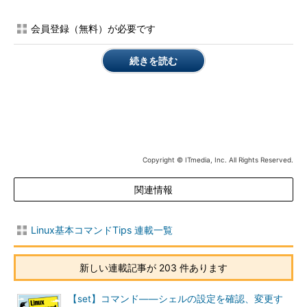
会員登録（無料）が必要です
目次に戻る
xfsdumpの主なオプション
続きを読む
短い
意味
オプ
ショ
ン
-l レ
xfsdumpの「レベル」を数字で指定する。「1」～「9」は増分バックア
Copyright © ITmedia, Inc. All Rights Reserved.
ベル
ップの際に使用する（本文参照）。「0」は対象全てをバックアップす
る（デフォルト）。
関連情報
-f フ
バックアップの出力先（ファイルやデバイスの他、リモートホストのフ
ァイ
ァイルを指定可能）
ル
Linux基本コマンドTips 連載一覧
-
バックアップの出力先として標準出力を指定
-L ラ
バックアップに付けるラベルを指定する（リストア時に使用）
新しい連載記事が 203 件あります
ベル
-M ラ
バックアップメディアに付けるラベルを指定する（バックアップ先の識
【set】コマンド――シェルの設定を確認、変更す
ベル
別に使用）