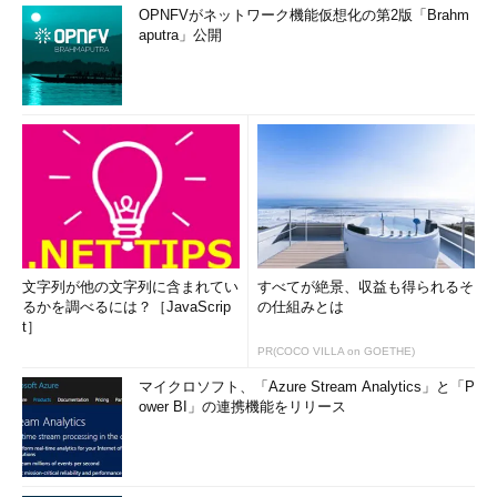
xfsdump -l 0 -f /backup/data.dump /data
OPNFVがネットワーク機能仮想化の第2版「Brahm
aputra」公開
（初回に/dataを/backup/data.dumpにバックアップする）
xfsdump -l 1 -f /backup/data.dump1 /data
（増分バックアップのレベル1、初回から変化した分だけをバ
ックアップする）
xfsdump -l 2 -f /backup/data.dump2 /data
（増分バックアップのレベル2を実行する。2より小さなレベ
文字列が他の文字列に含まれてい
すべてが絶景、収益も得られるそ
ルのバックアップから変化した分だけをバックアップする）
るかを調べるには？［JavaScrip
の仕組みとは
t］
画面3
では、ラベルの指定を省略するために、いったん標準出
PR(COCO VILLA on GOETHE)
力へ出力し、リダイレクトでファイルに保存しています。さらに
マイクロソフト、「Azure Stream Analytics」と「P
メッセージの出力を抑制するために「-v silent」オプションも指
ower BI」の連携機能をリリース
定しました。
使用したコマンドラインは以下の通りです。