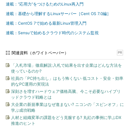
イル名」として、no dump拡張属性を
連載：“応用力”をつけるためのLinux再入門
追加可能。
連載：基礎から理解するLinuxサーバー［Cent OS 7.0編］
※3 「/var/lib/xfsdump/inventory/」デ
ィレクトリに、xfsdumpの記録が保持
連載：CentOS 7で始める最新Linux管理入門
されている。
連載：Sensuで始めるクラウド時代のシステム監視
※4 「0」が「silent」に相当。さらに
「-v silent -v drive=debug」（ドライ
ブ関連だけdebugで、その他のメッセ
関連資料（ホワイトペーパー）
PR
ージは表示しない）のように、表示の
種類を細かく指定できる。指定できる
「入札市場」徹底解説:入札で結果を出す企業はどんな方法を
種類は「general」「proc」「drive」
使っているのか?
「media」「inventory」「inomap」
社員の「PC持ち出し」はもう怖くない 低コスト・安全・効率
「excluded_files」。
的なPC運用の実現法
深刻さを増すハードウェア価格高騰、今こそ必要なハイブリ
ッドクラウド戦略とは
目次に戻る
大企業の新規事業はなぜ進まない? ニコンの「スピンオフ」に
学ぶ成功戦略
ファイルをバックアップする
人材と組織変革の課題をどう克服する? 丸紅の事例に学ぶDX
推進のヒント
「
xfsdump -f 作成先 対象
」で、対象を作成先にバックアップ