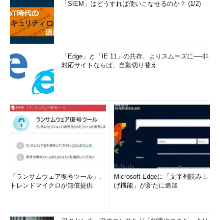
「SIEM」はどうすれば使いこなせるのか？ (1/2)
コマンド実行例
xfsdump -l 0 - -v silent /data > /backup/data.dump
（初回の処理）（
画面3
）
「Edge」と「IE 11」の共存、よりスムーズに──非
対応サイトならば、自動切り替え
xfsdump -l 1 - -v silent /data > /backup/data.dump1
（増分バックアップのレベル1の処理）（
画面3
）
画面3 増分バックアップを実行したところ
「ランサムウェア復号ツール」、
Microsoft Edgeに「文字列読み上
トレンドマイクロが無償提供
げ機能」が新たに追加
目次に戻る