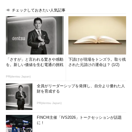
します（
画面1
）。作成先にはファイルかデバイス（/dev/sda1な
ど）を指定します。ローカルでもリモートでも指定できます。
チェックしておきたい人気記事
対象はデバイス（/dev/sda1など）またはマウントポイントを
指定します。
実行にはroot権限が必要です（
連載第68回
）。
このようにxfsdumpコマンドを実行すると、必要なデータの入
力を求められます。まず、ダンプを識別するためのラベルです
「さすが」と言われる驚きや感動
下請けが現場をトンズラ。取り残
を。新しい価値を生む電通の挑戦
された元請けの運命は？ (1/2)
（dump label dialog）。このラベルはリストア時に使用します。
実行時にラベルを指定するには「-L」オプションを使用します。
PR(dentsu Japan)
続いて、メディアを識別するためのラベルを入力します
全員がリーダーシップを発揮し、自分より優れた人
財を育成する
（media label dialog）。メディア用のラベルは「-M」オプショ
ンでも指定可能です。
PR(dentsu Japan)
なお、「xfsdump - 対象」で出力先に標準出力を指定した場
FINCHI主催「IVS2026」トークセッションが話題
合、ラベルを入力する必要はありません（
画面2
）。
に！