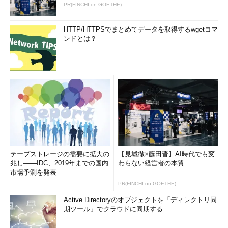
コマンド実行例
PR(FINCHI on GOETHE)
xfsdump -f 作成先 対象
HTTP/HTTPSでまとめてデータを取得するwgetコマ
ンドとは？
（対象をバックアップする）
xfsdump -f /backup/data.dump /data
（/dataディレクトリを「/backup/data.dump」にバックアッ
プする）（
画面1
）
xfsdump -f /backup/sda1.dump /dev/sda1
（/dev/sda1を「/backup/sda1.dump」にバックアップする）
テープストレージの需要に拡大の
【見城徹×藤田晋】AI時代でも変
兆し――IDC、2019年までの国内
わらない経営者の本質
xfsdump -f /backup/sda1.dump -L "full backup" -M
市場予測を発表
"backup01" /dev/sda1
PR(FINCHI on GOETHE)
（同様に、2種類のラベルを指定する）
Active Directoryのオブジェクトを「ディレクトリ同
期ツール」でクラウドに同期する
xfsdump - /dev/sda1 > /backup/sda1.dump