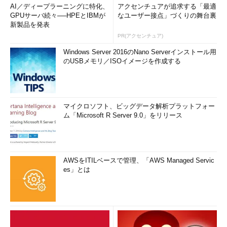
AI／ディープラーニングに特化、
アクセンチュアが追求する「最適
GPUサーバ続々──HPEとIBMが
なユーザー接点」づくりの舞台裏
目次に戻る
新製品を発表
PR(アクセンチュア)
筆者紹介
Windows Server 2016のNano Serverインストール用
のUSBメモリ／ISOイメージを作成する
西村 めぐみ（にしむら めぐみ）
PC-9801NからのDOSユーザー。PC-486DX時代にDOS版UNIX-
like toolsを経てLinuxへ。1992年より生産管理のパッケージソ
マイクロソフト、ビッグデータ解析プラットフォー
フトウェアの開発およびサポート業務を担当。著書に『図解で
ム「Microsoft R Server 9.0」をリリース
わかるLinux』『らぶらぶLinuxシリーズ』『Accessではじめる
データベース超入門［改訂2版］』『macOSコマンド入門』な
ど。2011年より、地方自治体の在宅就業支援事業にてPC基礎お
よびMicrosoft Office関連の教材作成およびeラーニング指導を
AWSをITILベースで管理、「AWS Managed Servic
es」とは
担当。