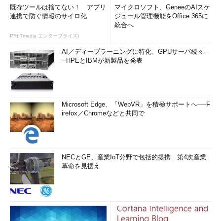
既存ツールは捨てない！ アプリ
マイクロソフト、GeneeのAIスケ
連携で防ぐ情報のサイロ化
ジュール管理機能をOffice 365に
統合へ
PR(ITmedia エンタープライズ)
AI／ディープラーニングに特化、GPUサーバ続々─
─HPEとIBMが新製品を発表
Microsoft Edge、「WebVR」を積極サポートへ──F
irefox／Chromeなどと共同で
NECとGE、産業IoT分野で包括的提携 第4次産業
革命を見据え