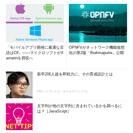
「モバイルアプリ開発に最適な言
OPNFVがネットワーク機能仮想
語はC#」――マイクロソフトがX
化の第2版「Brahmaputra」公開
amarinを買収へ
新卒200人超を即戦力に。その育成設計とは
PR(シンプレクス・ホールディングス)
文字列が他の文字列に含まれているかを調べるに
は？［JavaScript］