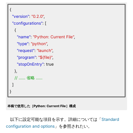
{
"version"
:
"0.2.0"
,
"configurations"
: [
{
"name"
:
"Python: Current File"
,
"type"
:
"python"
,
"request"
:
"launch"
,
"program"
:
"${file}"
,
"stopOnEntry"
: true
},
//
……
省略
……
]
}
本稿で使用した［Python: Current File］構成
以下に設定可能な項目を示す。詳細については「
Standard
configuration and options
」を参照されたい。