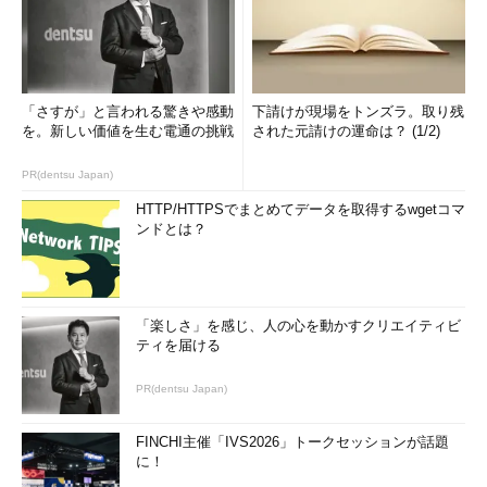
「さすが」と言われる驚きや感動
下請けが現場をトンズラ。取り残
を。新しい価値を生む電通の挑戦
された元請けの運命は？ (1/2)
PR(dentsu Japan)
HTTP/HTTPSでまとめてデータを取得するwgetコマ
ンドとは？
「楽しさ」を感じ、人の心を動かすクリエイティビ
ティを届ける
PR(dentsu Japan)
FINCHI主催「IVS2026」トークセッションが話題
に！