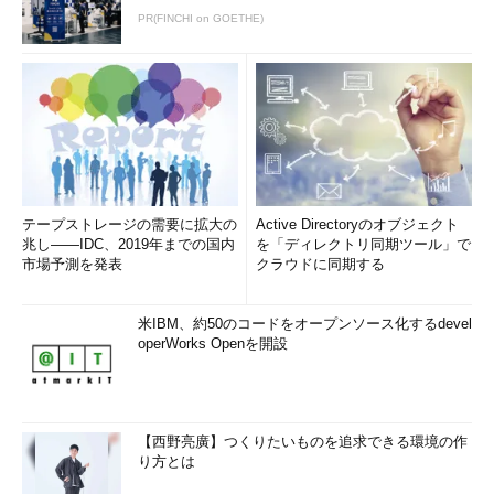
PR(FINCHI on GOETHE)
テープストレージの需要に拡大の
Active Directoryのオブジェクト
兆し――IDC、2019年までの国内
を「ディレクトリ同期ツール」で
市場予測を発表
クラウドに同期する
米IBM、約50のコードをオープンソース化するdevel
operWorks Openを開設
【西野亮廣】つくりたいものを追求できる環境の作
り方とは