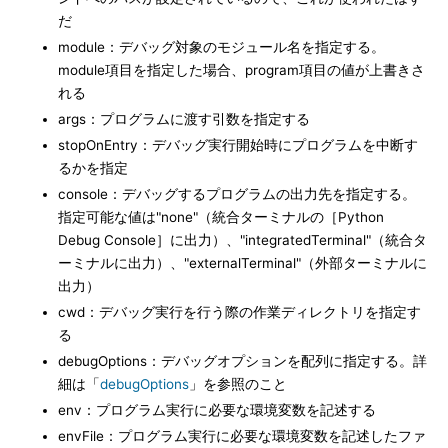
だ
module：デバッグ対象のモジュール名を指定する。
module項目を指定した場合、program項目の値が上書きさ
れる
args：プログラムに渡す引数を指定する
stopOnEntry：デバッグ実行開始時にプログラムを中断す
るかを指定
console：デバッグするプログラムの出力先を指定する。
指定可能な値は"none"（統合ターミナルの［Python
Debug Console］に出力）、"integratedTerminal"（統合タ
ーミナルに出力）、"externalTerminal"（外部ターミナルに
出力）
cwd：デバッグ実行を行う際の作業ディレクトリを指定す
る
debugOptions：デバッグオプションを配列に指定する。詳
細は「
debugOptions
」を参照のこと
env：プログラム実行に必要な環境変数を記述する
envFile：プログラム実行に必要な環境変数を記述したファ