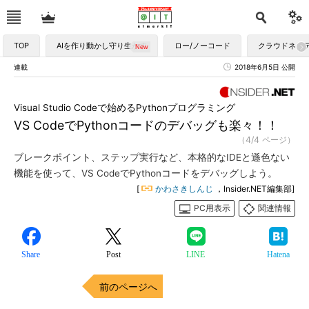
TOP
AIを作り動かし守り生かす
ロー/ノーコード
クラウドネイ
連載
2018年6月5日 公開
Visual Studio Codeで始めるPythonプログラミング
VS CodeでPythonコードのデバッグも楽々！！
（4/4 ページ）
ブレークポイント、ステップ実行など、本格的なIDEと遜色ない
機能を使って、VS CodeでPythonコードをデバッグしよう。
[
かわさきしんじ
，Insider.NET編集部]
PC用表示
関連情報
Share
Post
LINE
Hatena
前のページへ