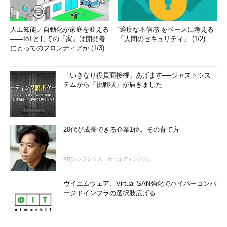
人工知能／自動化が家庭を変える
“適度な不信感”をベースに考える
――IoTとしての「家」は開発者
「人間のセキュリティ」 (1/2)
にとってのフロンティアか (1/3)
「いきなり役員面接権」あげます──ジャストシス
テムから「挑戦状」が届きました
20代が成長できる企業1位。その育て方
PR(シンプレクス・ホールディングス)
ヴイエムウェア、Virtual SAN強化でハイパーコンバ
ージドインフラの選択肢広げる