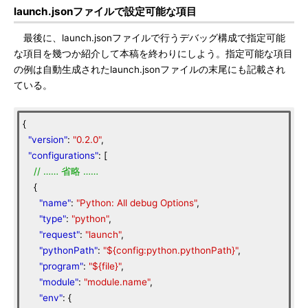
launch.jsonファイルで設定可能な項目
最後に、launch.jsonファイルで行うデバッグ構成で指定可能
な項目を幾つか紹介して本稿を終わりにしよう。指定可能な項目
の例は自動生成されたlaunch.jsonファイルの末尾にも記載され
ている。
{
"version"
:
"0.2.0"
,
"configurations"
: [
//
……
省略
……
{
"name"
:
"Python: All debug Options"
,
"type"
:
"python"
,
"request"
:
"launch"
,
"pythonPath"
:
"${config:python.pythonPath}"
,
"program"
:
"${file}"
,
"module"
:
"module.name"
,
"env"
: {