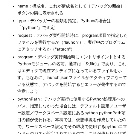
name：構成名。これが構成名として［デバッグの開始］
ボタンの隣に表示される
type：デバッガーの種類を指定。Pythonの場合は
「"python"」で固定
request：デバッグ実行開始時に、program項目で指定した
ファイルを実行するか（"launch"）、実行中のプログラム
にアタッチするか（"attach"）
program：デバッグ実行開始時にエントリポイントとする
Pythonモジュールの名前。通常は「${file}」であり、これ
はエディタで現在アクティブになっているファイルを示
す。ちなみに、launch.jsonファイルがアクティブになって
いる状態で、デバッグを開始するとエラーが発生するので
注意しよう
pythonPath：デバッグ実行に使用するPython処理系への
パス。指定しなかった場合には、デフォルト設定／ユーザ
ー設定／ワークスペース設定にあるpython.pythonPath項
目の値が使われる。本稿では、仮想環境を作成していたの
で、ワークスペース設定でその環境で使用するpythonコマ
ンドへのパスが設定されているので、これが使われたはず