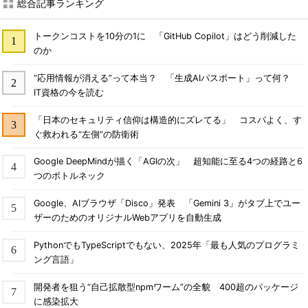
総合記事ランキング
トークンコストを10分の1に 「GitHub Copilot」はどう削減した
のか
“応用情報が消える”って本当？ 「生成AIパスポート」って何？
IT資格の今を読む
「日本のセキュリティ信仰は構造的にズレてる」 コスパよく、す
ぐ救われる“左側”の防衛術
Google DeepMindが描く「AGIの次」 超知能に至る4つの経路と6
つのボトルネック
Google、AIブラウザ「Disco」発表 「Gemini 3」がタブ上でユー
ザーのためのオリジナルWebアプリを自動生成
PythonでもTypeScriptでもない、2025年「最も人気のプログラミ
ング言語」
開発者を狙う“自己拡散型npmワーム”の全貌 400超のパッケージ
に感染拡大