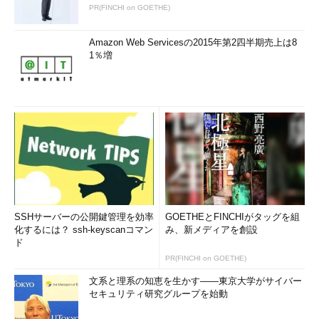
PR(FINCHI on GOETHE)
Amazon Web Servicesの2015年第2四半期売上は8
1％増
SSHサーバーの公開鍵管理を効率
GOETHEとFINCHIがタッグを組
化するには？ ssh-keyscanコマン
み、新メディアを創設
ド
PR(FINCHI on GOETHE)
文系と理系の知恵を生かす――東京大学がサイバー
セキュリティ研究グループを始動