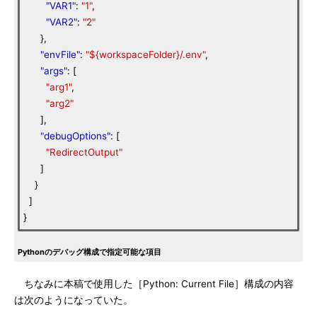
"VAR1"
:
"1"
,
"VAR2"
:
"2"
},
"envFile"
:
"${workspaceFolder}/.env"
,
"args"
: [
"arg1"
,
"arg2"
],
"debugOptions"
: [
"RedirectOutput"
]
}
]
}
Pythonのデバッグ構成で指定可能な項目
ちなみに本稿で使用した［Python: Current File］構成の内容
は次のようになっていた。