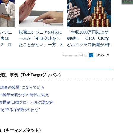
ンジニ
転職エンジニアの4人に
「年収2000万円以上が
て実は
一人が「年収交渉をし
約6割」 CTO、CIOな
？ IT
たことがない」一方、8
どハイクラス転職が5年
”に明暗
割が「交渉したい」
で2.2倍のバブル、求め
Recommended by
なぜなのか
られる人材像は
較（キーマンズネット）