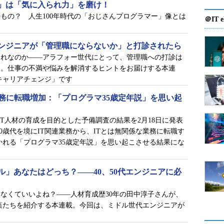
」は「気に入られ力」を磨け！
もの？ 人生100年時代の「おじさんプログラマー」像とは
＠IT e
ンジニアが「管理職にならないか」と打診されたら
これなのか――アラフォー世代にとって、管理職への打診は
す。仕事の不満や悩みを解消するヒントをお届けする本連
キャリアチェンジ」です
業務に転職増加：「プログラマ35歳定年説」を思い起
IT人材の育成を目的とした予備調査の結果を2月18日に発表
0歳代を境にIT関連業務から、ITとは無関係な業務に転職す
かれる「プログラマ35歳定年説」を思い起こさせる結果にな
ル」あなたはどっち？――40、50代エンジニアに必
なくていいよね？――人材育成歴30年の田中淳子さんが、
葉たちを紹介する本連載。今回は、ミドル世代エンジニアが