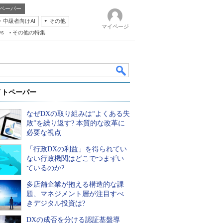
ペーパー
・中級者向けAI
その他
マイページ
ws
その他の特集
イトペーパー
なぜDXの取り組みは“よくある失
敗”を繰り返す? 本質的な改革に
必要な視点
「行政DXの利益」を得られてい
k
ない行政機関はどこでつまずい
ているのか?
多店舗企業が抱える構造的な課
題、マネジメント層が注目すべ
きデジタル投資は?
DXの成否を分ける認証基盤導