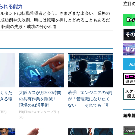
注目
られる能力
サルタントは転職希望者と会う。さまざまな出会い、業務の
の成功例や失敗例。時には転職を押しとどめることもあるだ
、転職の失敗・成功の分かれ道
くりた
大阪ガスが月2000時間
若手ITエンジニアの5割
きる環
の共有作業を削減！
が「管理職になりたく
現場のAI活用術
ない」 それでも「引
き受ける条件」とは？
THE)
PR(ITmedia エンタープライ
編集
ズ)