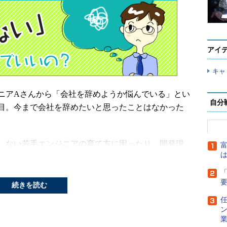
アイ
キャ
ニアAさんから「会社を辞めようか悩んでいる」とい
自分
年目。今まで会社を辞めたいと思ったことはなかった
しない若手エンジニアの育て方に困ったり、開発現
富
は
ーリングに振り回されたりすることが続き、「これ
ったら、会社を辞めたくなったそうです。
「
続きを読む
げ優先でギスギスしていて、2～3年で辞めてしま
任
。「社員が楽しく働けばパフォーマンスが上がる」
そ利益が出る」という雰囲気ではないことも、会社