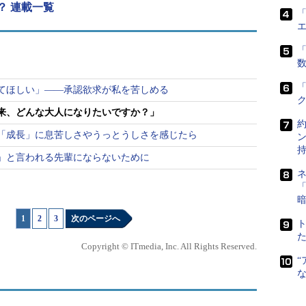
？ 連載一覧
「
と考えると勇気が出ない。「40代からの転職は厳
「
績を残してきただろう？」「やはり、会社を辞める
いろんな思いが頭を巡ります。
てほしい」――承認欲求が私を苦しめる
えばそれなりの実績も求められますし、リーダーとし
将来、どんな大人になりたいですか？」
す。だからといって、今の会社に不満を抱いたま
「成長」に息苦しさやうっとうしさを感じたら
いもの。
」と言われる先輩にならないために
なる40代、いろいろ悩みます。
「
1
|
2
|
3
次のページへ
Copyright © ITmedia, Inc. All Rights Reserved.
“