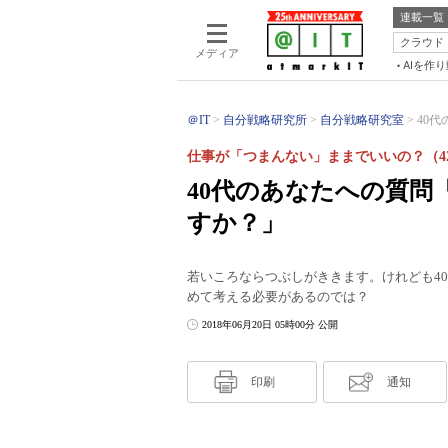
連載一覧
クラウド
メディア
AIを作
＠IT
自分戦略研究所
自分戦略研究室
40
仕事が「つまんない」ままでいいの？（4
40代のあなたへの質問
すか？」
若いころならつぶしがききます。けれども40
めて考える必要があるのでは？
2018年06月20日 05時00分 公開
印刷
通知