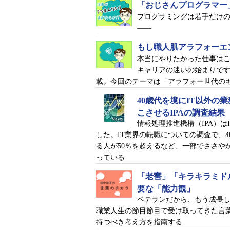
「おじさんプログラマー
プログラミングは若手だけの
――
もし職人肌アラフォーエ
本当にやりたかった仕事は
キャリアの迷いの始まりで
載。今回のテーマは「アラフォー世代の
まだ40代？ もう40代？
40歳代を境にIT以外の
40代のあなたへの問い
こさせるIPAの調査結果
情報処理推進機構（IPA）は
した。IT業界の転職についての調査で、4
る人が50％を超えるなど、一部でささや
っている
「老害」「キラキラミド
要な「能力観」
ベテランだから、もう成長し
職業人生の節目節目で受け取ってきた言
持つべき考え方を指南する