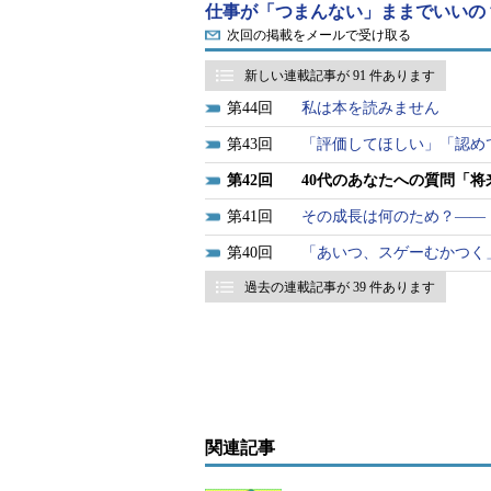
仕事が「つまんない」ままでいいの
を辞めたい一つの要因だそうです。
次回の掲載をメールで受け取る
しかし、いざ、「会社を辞めよう」
新しい連載記事が 91 件あります
しいのかな？」「今まで、どんな実
44
私は本を読みません
のは現実的ではないのかな」など、
43
「評価してほしい」「認め
実は、私も40代です。40代と言
42
40代のあなたへの質問「
てチームをまとめる力も期待されま
41
その成長は何のため？――
ま、ただ「我慢して働く」のもつら
40
「あいつ、スゲーむかつく
若いころと違ってつぶしが利かなく
過去の連載記事が 39 件あります
関連記事