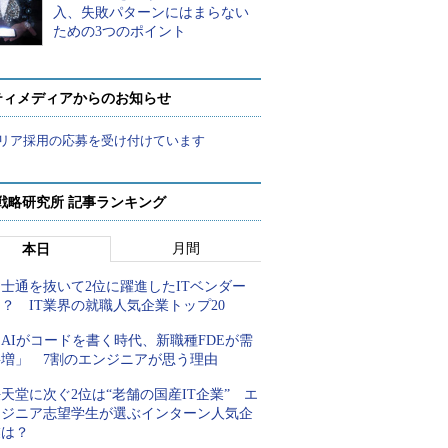
入、失敗パターンにはまらない
ための3つのポイント
ティメディアからのお知らせ
リア採用の応募を受け付けています
戦略研究所 記事ランキング
月間
本日
士通を抜いて2位に躍進したITベンダー
？ IT業界の就職人気企業トップ20
AIがコードを書く時代、新職種FDEが需
要増」 7割のエンジニアが思う理由
天堂に次ぐ2位は“老舗の国産IT企業” エ
ンジニア志望学生が選ぶインターン人気企
業は？