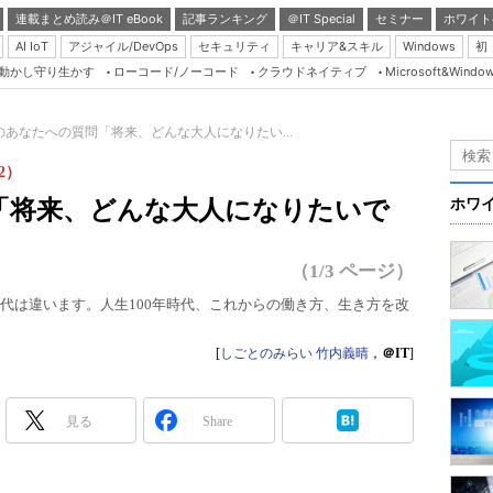
連載まとめ読み＠IT eBook
記事ランキング
＠IT Special
セミナー
ホワイト
AI IoT
アジャイル/DevOps
セキュリティ
キャリア&スキル
Windows
初
り動かし守り生かす
ローコード/ノーコード
クラウドネイティブ
Microsoft&Windo
Server & Storage
HTML5 + UX
代のあなたへの質問「将来、どんな大人になりたい...
Smart & Social
2）
Coding Edge
「将来、どんな大人になりたいで
ホワ
Java Agile
Database Expert
（1/3 ページ）
Linux ＆ OSS
代は違います。人生100年時代、これからの働き方、生き方を改
Master of IP Networ
[
しごとのみらい 竹内義晴
，
＠IT
]
Security & Trust
Test & Tools
見る
Share
Insider.NET
ブログ