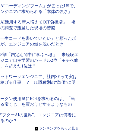
AIコーディングブーム」が去ったUSで、
エンジニアに求められる「本体の強さ」
AI活用する新人増えてOJT負担増」 複
数の調査で露呈した現場の苦悩
「一生コードを書いていたい」と願ったボ
クが、エンジニアの鎧を脱いだとき
約8割「内定期間中に学ぶべき」 未経験エ
ンジニア自主学習のハードル2位「モチベ維
持」を超えた1位は？
ネットワークエンジニア、社内SEって実は
稼げる仕事」？ IT職種別の“単価”に明
暗
トークン使用量にROIを求めるのは、「当
たる宝くじ」を買おうとするようなもの
アフターAIの世界”、エンジニアは何者に
なるのか？
»
ランキングをもっと見る